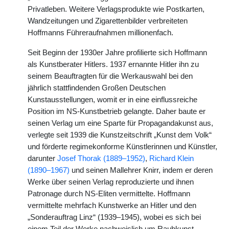
Privatleben. Weitere Verlagsprodukte wie Postkarten,
Wandzeitungen und Zigarettenbilder verbreiteten
Hoffmanns Führeraufnahmen millionenfach.
Seit Beginn der 1930er Jahre profilierte sich Hoffmann
als Kunstberater Hitlers. 1937 ernannte Hitler ihn zu
seinem Beauftragten für die Werkauswahl bei den
jährlich stattfindenden Großen Deutschen
Kunstausstellungen, womit er in eine einflussreiche
Position im NS-Kunstbetrieb gelangte. Daher baute er
seinen Verlag um eine Sparte für Propagandakunst aus,
verlegte seit 1939 die Kunstzeitschrift „Kunst dem Volk“
und förderte regimekonforme Künstlerinnen und Künstler,
darunter
Josef Thorak (1889–1952)
,
Richard Klein
(1890–1967)
und seinen Mallehrer Knirr, indem er deren
Werke über seinen Verlag reproduzierte und ihnen
Patronage durch NS-Eliten vermittelte. Hoffmann
vermittelte mehrfach Kunstwerke an Hitler und den
„Sonderauftrag Linz“ (1939–1945), wobei es sich bei
einem Teil der Werke nachweislich um Raubkunst