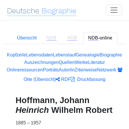
Deutsche
Biographie
Übersicht
NDB
ADB
NDB
-online
Kopfzeile
Lebensdaten
Lebenslauf
Genealogie
Biographie
Auszeichnungen
Quellen
Werke
Literatur
Onlineressourcen
Porträts
Autor/in
Zitierweise
Netzwerk
Orte (Übersicht)
RDF
Druckfassung
Hoffmann, Johann
Heinrich
Wilhelm Robert
1885 – 1957