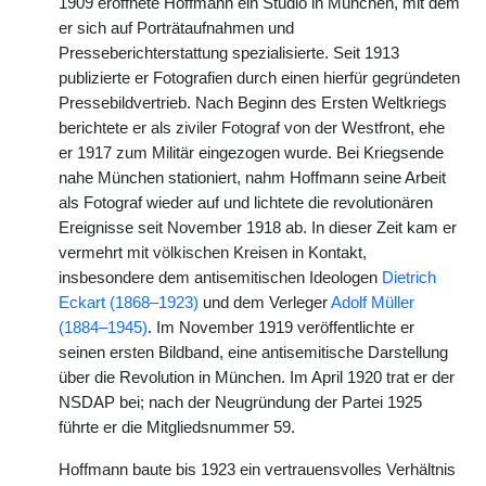
1909 eröffnete Hoffmann ein Studio in München, mit dem
er sich auf Porträtaufnahmen und
Presseberichterstattung spezialisierte. Seit 1913
publizierte er Fotografien durch einen hierfür gegründeten
Pressebildvertrieb. Nach Beginn des Ersten Weltkriegs
berichtete er als ziviler Fotograf von der Westfront, ehe
er 1917 zum Militär eingezogen wurde. Bei Kriegsende
nahe München stationiert, nahm Hoffmann seine Arbeit
als Fotograf wieder auf und lichtete die revolutionären
Ereignisse seit November 1918 ab. In dieser Zeit kam er
vermehrt mit völkischen Kreisen in Kontakt,
insbesondere dem antisemitischen Ideologen
Dietrich
Eckart (1868–1923)
und dem Verleger
Adolf Müller
(1884–1945)
. Im November 1919 veröffentlichte er
seinen ersten Bildband, eine antisemitische Darstellung
über die Revolution in München. Im April 1920 trat er der
NSDAP bei; nach der Neugründung der Partei 1925
führte er die Mitgliedsnummer 59.
Hoffmann baute bis 1923 ein vertrauensvolles Verhältnis