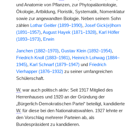
und Anatomie von Pflanzen, zur Phytopaläontologie,
Ökologie, Artbildung, Floristik, Systematik, Nomenklatur
sowie zur angewandten Biologie. Neben seinem Sohn
zählen
Lothar Geitler (1899–1990)
,
Josef Gick(e)lhorn
(1891–1957)
,
August Hayek (1871–1928)
,
Karl Höfler
(1893–1973)
,
Erwin
Janchen (1882–1970)
,
Gustav Klein (1892–1954)
,
Friedrich Knoll (1883–1981)
,
Heinrich Lohwag (1884–
1945)
,
Karl Schnarf (1879–1947)
und
Friedrich
Vierhapper (1876–1932)
zu seiner umfangreichen
Schülerschaft.
W.
war auch politisch aktiv: Seit 1917 Mitglied des
Herrenhauses und 1920 an der Gründung der
„Bürgerlich-Demokratischen Partei“ beteiligt, kandidierte
W.
für diese bei den Nationalratswahlen. 1927 lehnte er
den Vorschlag mehrerer Parteien ab, als
Bundespräsident zu kandidieren.