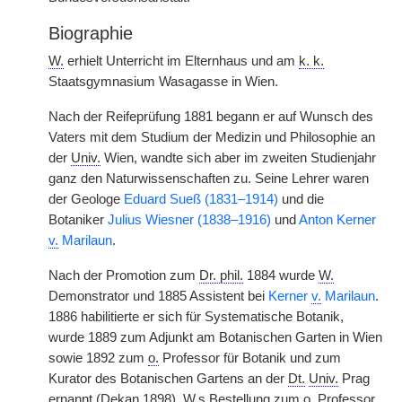
Biographie
W.
erhielt Unterricht im Elternhaus und am
k. k.
Staatsgymnasium Wasagasse in Wien.
Nach der Reifeprüfung 1881 begann er auf Wunsch des
Vaters mit dem Studium der Medizin und Philosophie an
der
Univ.
Wien, wandte sich aber im zweiten Studienjahr
ganz den Naturwissenschaften zu. Seine Lehrer waren
der Geologe
Eduard Sueß (1831–1914)
und die
Botaniker
Julius Wiesner (1838–1916)
und
Anton Kerner
v.
Marilaun
.
Nach der Promotion zum
Dr. phil.
1884 wurde
W.
Demonstrator und 1885 Assistent bei
Kerner
v.
Marilaun
.
1886 habilitierte er sich für Systematische Botanik,
wurde 1889 zum Adjunkt am Botanischen Garten in Wien
sowie 1892 zum
o.
Professor für Botanik und zum
Kurator des Botanischen Gartens an der
Dt.
Univ.
Prag
ernannt (Dekan 1898).
W.
s Bestellung zum
o.
Professor