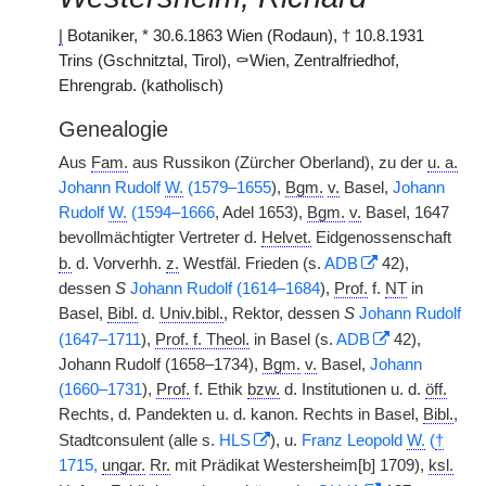
|
Botaniker, * 30.6.1863 Wien (Rodaun), † 10.8.1931
Trins (Gschnitztal, Tirol), ⚰Wien, Zentralfriedhof,
Ehrengrab. (katholisch)
Genealogie
Aus
Fam.
aus Russikon (Zürcher Oberland), zu der
u. a.
Johann Rudolf
W.
(1579–1655
),
Bgm.
v.
Basel,
Johann
Rudolf
W.
(1594–1666
, Adel 1653),
Bgm.
v.
Basel, 1647
bevollmächtigter Vertreter d.
Helvet.
Eidgenossenschaft
b.
d. Vorverhh.
z.
Westfäl. Frieden (s.
ADB
42),
dessen
S
Johann Rudolf (1614–1684
),
Prof.
f.
NT
in
Basel,
Bibl.
d.
Univ.bibl.
, Rektor, dessen
S
Johann Rudolf
(1647–1711
),
Prof. f. Theol.
in Basel (s.
ADB
42),
Johann Rudolf (1658–1734),
Bgm.
v.
Basel,
Johann
(1660–1731
),
Prof.
f. Ethik
bzw.
d. Institutionen u. d.
öff.
Rechts, d. Pandekten u. d. kanon. Rechts in Basel,
Bibl.
,
Stadtconsulent (alle s.
HLS
), u.
Franz Leopold
W.
(
†
1715,
ungar.
Rr.
mit Prädikat Westersheim[b] 1709),
ksl.