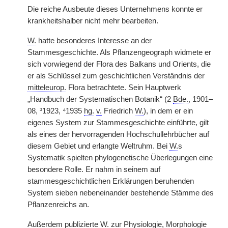
Die reiche Ausbeute dieses Unternehmens konnte er
krankheitshalber nicht mehr bearbeiten.
W.
hatte besonderes Interesse an der
Stammesgeschichte. Als Pflanzengeograph widmete er
sich vorwiegend der Flora des Balkans und Orients, die
er als Schlüssel zum geschichtlichen Verständnis der
mitteleurop.
Flora betrachtete. Sein Hauptwerk
„Handbuch der Systematischen Botanik“ (2
Bde.
, 1901–
08, ³1923, ⁴1935
hg.
v.
Friedrich
W.
), in dem er ein
eigenes System zur Stammesgeschichte einführte, gilt
als eines der hervorragenden Hochschullehrbücher auf
diesem Gebiet und erlangte Weltruhm. Bei
W.
s
Systematik spielten phylogenetische Überlegungen eine
besondere Rolle. Er nahm in seinem auf
stammesgeschichtlichen Erklärungen beruhenden
System sieben nebeneinander bestehende Stämme des
Pflanzenreichs an.
Außerdem publizierte
W.
zur Physiologie, Morphologie