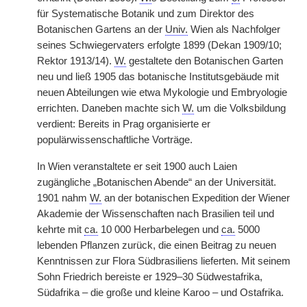
für Systematische Botanik und zum Direktor des
Botanischen Gartens an der
Univ.
Wien als Nachfolger
seines Schwiegervaters erfolgte 1899 (Dekan 1909/10;
Rektor 1913/14).
W.
gestaltete den Botanischen Garten
neu und ließ 1905 das botanische Institutsgebäude mit
neuen Abteilungen wie etwa Mykologie und Embryologie
errichten. Daneben machte sich
W.
um die Volksbildung
verdient: Bereits in Prag organisierte er
populärwissenschaftliche Vorträge.
In Wien veranstaltete er seit 1900 auch Laien
zugängliche „Botanischen Abende“ an der Universität.
1901 nahm
W.
an der botanischen Expedition der Wiener
Akademie der Wissenschaften nach Brasilien teil und
kehrte mit
ca.
10 000 Herbarbelegen und
ca.
5000
lebenden Pflanzen zurück, die einen Beitrag zu neuen
Kenntnissen zur Flora Südbrasiliens lieferten. Mit seinem
Sohn Friedrich bereiste er 1929–30 Südwestafrika,
Südafrika – die große und kleine Karoo – und Ostafrika.