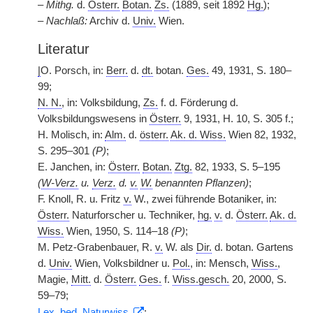
–
Mithg.
d.
Österr.
Botan.
Zs.
(1889, seit 1892
Hg.
);
–
Nachlaß:
Archiv d.
Univ.
Wien.
Literatur
|
O. Porsch, in:
Berr.
d.
dt.
botan.
Ges.
49, 1931, S. 180–
99;
N. N.
, in: Volksbildung,
Zs.
f. d. Förderung d.
Volksbildungswesens in
Österr.
9, 1931, H. 10, S. 305 f.;
H. Molisch, in:
Alm.
d.
österr.
Ak. d. Wiss.
Wien 82, 1932,
S. 295–301
(P)
;
E. Janchen, in:
Österr.
Botan.
Ztg.
82, 1933, S. 5–195
(
W-Verz.
u.
Verz.
d.
v.
W.
benannten Pflanzen)
;
F. Knoll, R. u. Fritz
v.
W., zwei führende Botaniker, in:
Österr.
Naturforscher u. Techniker,
hg.
v.
d.
Österr.
Ak. d.
Wiss.
Wien, 1950, S. 114–18
(P)
;
M. Petz-Grabenbauer, R.
v.
W. als
Dir.
d. botan. Gartens
d.
Univ.
Wien, Volksbildner u.
Pol.
, in: Mensch,
Wiss.
,
Magie,
Mitt.
d.
Österr.
Ges.
f.
Wiss.gesch.
20, 2000, S.
59–79;
Lex.
bed.
Naturwiss.
;