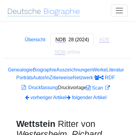
Deutsche
Biographie
Übersicht
NDB
28 (2024)
ADB
NDB
-online
Genealogie
Biographie
Auszeichnungen
Werke
Literatur
Porträts
Autor/in
Zitierweise
Netzwerk
RDF
Druckfassung
Druckvorlage
Scan
vorheriger Artikel
folgender Artikel
Wettstein
Ritter von
Westersheim, Richard