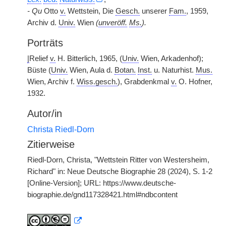
- Qu
Otto
v.
Wettstein, Die
Gesch.
unserer
Fam.
, 1959,
Archiv d.
Univ.
Wien
(
unveröff.
Ms.
).
Porträts
|
Relief
v.
H. Bitterlich, 1965, (
Univ.
Wien, Arkadenhof);
Büste (
Univ.
Wien, Aula d.
Botan.
Inst.
u. Naturhist.
Mus.
Wien, Archiv f.
Wiss.gesch.
), Grabdenkmal
v.
O. Hofner,
1932.
Autor/in
Christa Riedl-Dorn
Zitierweise
Riedl-Dorn, Christa, "Wettstein Ritter von Westersheim,
Richard" in: Neue Deutsche Biographie 28 (2024), S. 1-2
[Online-Version]; URL: https://www.deutsche-
biographie.de/gnd117328421.html#ndbcontent