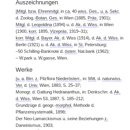
Auszeichnungen
|
Mitgl.
bzw.
Ehrenmitgl.
in
ca.
40
wiss.
Ges.
,
u. a.
Sekr.
d. Zoolog.-
Botan.
Ges.
in Wien (1885,
Präs.
1901);
Mitgl.
d.
Leopoldina
(1894) u. d.
Ak. d. Wiss.
in Wien
(1900,
korr.
1895,
Vizepräs.
1919–31);
korr.
Mitgl.
d.
Bayer.
Ak.
d. Wiss (1914), d.
Ak. d. Wiss.
in
Berlin (1921) u. d.
Ak. d. Wiss.
in
St.
Petersburg;
–50 Schilling-Banknote d.
österr.
Nat.bank (1962);
– W.park u. W.gasse, Wien.
Werke
|
u. a.
Btrr.
z.
Pilzflora
Niederösterr.
, in:
Mitt.
d.
naturwiss.
Ver.
d.
Univ.
Wien, 1883, S. 25–37;
Monogr. d. Gattung Hedraeanthus, in: Denkschrr. d.
Ak.
d. Wiss.
Wien 53, 1887, S. 185–212;
Grundzüge d. geogr.-
morphol.
Methode d.
Pflanzensystematik, 1898;
Der Neo-Lamarckismus u. seine Beziehungen
z.
Darwinismus, 1903;