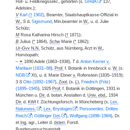
Hof- u. Feldkriegssekr., gehörten (s.
GHdA
137,
Adelslex.);
V
Karl (
†
1902)
, Beamter, Staatshauptkasse-Offizial in
W.
,
S
d.
Sigismund
, Min.beamter in
W.
, u. d. Julie
Schütz;
M
Rosa Katharina Hirsch (
†
1871);
B
Julius (
*
1864),
Schw
Marie (
*
1862);
Ur-Gvv
N.N.
Schütz, aus Nürnberg, Arzt in
W.
,
Homöopath;
–
⚭
1890 Adele (1863–1938),
T
d.
Anton Kerner
v.
Marilaun (1831–98
),
Prof.
f. Botanik in Innsbruck u.
W.
(s.
NDB
XI), u. d. Marie Ebner
v.
Rofenstein (1835–1919);
3
S
Otto (1892–1967
),
Zool.
(s.
L
),
Friedrich (Fritz)
(1895–1945
), 1925
Prof.
f. Botanik in Göttingen, 1931 in
München u.
Dir.
d. botan. Anstalten d.
Univ.
ebd.
, 1934
Dir.
d.
KWI
f. Züchtungsforsch. in Müncheberg (s.
Lex.
Naturwiss.
;
Lex.
Bryologen
;
Personenlex. Drittes
Reich
;
Göttinger
Gel.
),
Wolfgang (1898–1984
), Dr.
et
Ing.
agr., Leiter d.
österr.
Forstl.
Bundesversuchsanstalt.