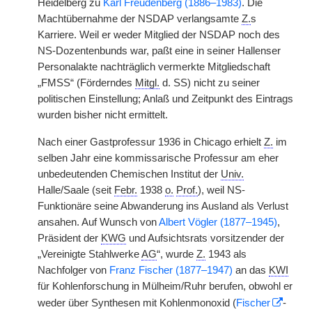
Heidelberg zu
Karl Freudenberg (1886–1983)
. Die
Machtübernahme der NSDAP verlangsamte
Z.
s
Karriere. Weil er weder Mitglied der NSDAP noch des
NS-Dozentenbunds war, paßt eine in seiner Hallenser
Personalakte nachträglich vermerkte Mitgliedschaft
„FMSS“ (Förderndes
Mitgl.
d. SS) nicht zu seiner
politischen Einstellung; Anlaß und Zeitpunkt des Eintrags
wurden bisher nicht ermittelt.
Nach einer Gastprofessur 1936 in Chicago erhielt
Z.
im
selben Jahr eine kommissarische Professur am eher
unbedeutenden Chemischen Institut der
Univ.
Halle/Saale (seit
Febr.
1938
o.
Prof.
), weil NS-
Funktionäre seine Abwanderung ins Ausland als Verlust
ansahen. Auf Wunsch von
Albert Vögler (1877–1945)
,
Präsident der
KWG
und Aufsichtsrats
|
vorsitzender der
„Vereinigte Stahlwerke
AG
“, wurde
Z.
1943 als
Nachfolger von
Franz Fischer (1877–1947)
an das
KWI
für Kohlenforschung in Mülheim/Ruhr berufen, obwohl er
weder über Synthesen mit Kohlenmonoxid (
Fischer
-