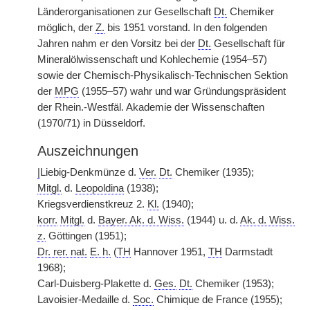
Länderorganisationen zur Gesellschaft
Dt.
Chemiker
möglich, der
Z.
bis 1951 vorstand. In den folgenden
Jahren nahm er den Vorsitz bei der
Dt.
Gesellschaft für
Mineralölwissenschaft und Kohlechemie (1954–57)
sowie der Chemisch-Physikalisch-Technischen Sektion
der
MPG
(1955–57) wahr und war Gründungspräsident
der Rhein.-Westfäl. Akademie der Wissenschaften
(1970/71) in Düsseldorf.
Auszeichnungen
|
Liebig-Denkmünze d.
Ver.
Dt.
Chemiker (1935);
Mitgl.
d.
Leopoldina
(1938);
Kriegsverdienstkreuz 2.
Kl.
(1940);
korr.
Mitgl.
d.
Bayer. Ak. d. Wiss.
(1944) u. d.
Ak. d. Wiss.
z.
Göttingen (1951);
Dr. rer. nat.
E. h.
(
TH
Hannover 1951,
TH
Darmstadt
1968);
Carl-Duisberg-Plakette d.
Ges.
Dt.
Chemiker (1953);
Lavoisier-Medaille d.
Soc.
Chimique de France (1955);