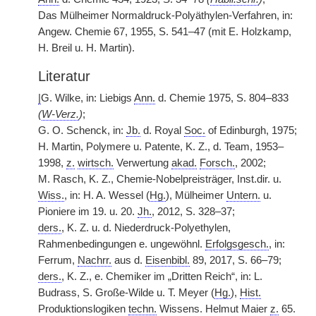
Das Mülheimer Normaldruck-Polyäthylen-Verfahren, in:
Angew. Chemie 67, 1955, S. 541–47 (mit E. Holzkamp,
H. Breil u. H. Martin).
Literatur
|
G. Wilke, in: Liebigs
Ann.
d. Chemie 1975, S. 804–833
(
W-Verz.
)
;
G. O. Schenck, in:
Jb.
d. Royal
Soc.
of Edinburgh, 1975;
H. Martin, Polymere u. Patente, K. Z., d. Team, 1953–
1998,
z.
wirtsch.
Verwertung
akad.
Forsch.
, 2002;
M. Rasch, K. Z., Chemie-Nobelpreisträger, Inst.dir. u.
Wiss.
, in: H. A. Wessel (
Hg.
), Mülheimer
Untern.
u.
Pioniere im 19. u. 20.
Jh.
, 2012, S. 328–37;
ders.
, K. Z. u. d. Niederdruck-Polyethylen,
Rahmenbedingungen e. ungewöhnl.
Erfolgsgesch.
, in:
Ferrum,
Nachrr.
aus d.
Eisenbibl.
89, 2017, S. 66–79;
ders.
, K. Z., e. Chemiker im „Dritten Reich“, in: L.
Budrass, S. Große-Wilde u. T. Meyer (
Hg.
),
Hist.
Produktionslogiken
techn.
Wissens. Helmut Maier
z.
65.