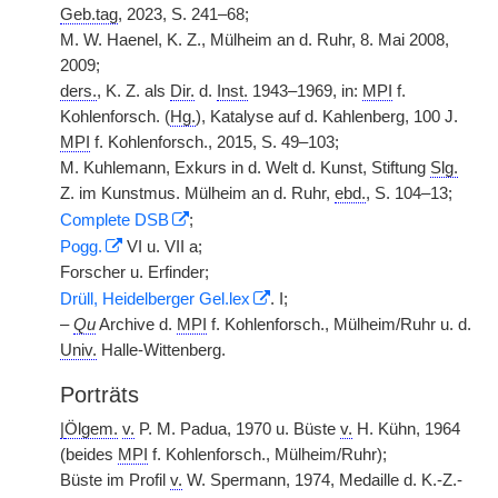
Geb.tag
, 2023, S. 241–68;
M. W. Haenel, K. Z., Mülheim an d. Ruhr, 8. Mai 2008,
2009;
ders.
, K. Z. als
Dir.
d.
Inst.
1943–1969, in:
MPI
f.
Kohlenforsch. (
Hg.
), Katalyse auf d. Kahlenberg, 100 J.
MPI
f. Kohlenforsch., 2015, S. 49–103;
M. Kuhlemann, Exkurs in d. Welt d. Kunst, Stiftung
Slg.
Z. im Kunstmus. Mülheim an d. Ruhr,
ebd.
, S. 104–13;
Complete DSB
;
Pogg.
VI u. VII a;
Forscher u. Erfinder;
Drüll, Heidelberger Gel.lex
. I;
–
Qu
Archive d.
MPI
f. Kohlenforsch., Mülheim/Ruhr u. d.
Univ.
Halle-Wittenberg.
Porträts
|
Ölgem.
v.
P. M. Padua, 1970 u. Büste
v.
H. Kühn, 1964
(beides
MPI
f. Kohlenforsch., Mülheim/Ruhr);
Büste im Profil
v.
W. Spermann, 1974, Medaille d. K.-Z.-