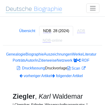
Deutsche
Biographie
Übersicht
NDB
28 (2024)
ADB
NDB
-online
Genealogie
Biographie
Auszeichnungen
Werke
Literatur
Porträts
Autor/in
Zitierweise
Netzwerk
RDF
Druckfassung
Druckvorlage
Scan
vorheriger Artikel
folgender Artikel
Ziegler
,
Karl
Waldemar
|
Chemiker, Erfinder, Wissenschaftsorganisator, *