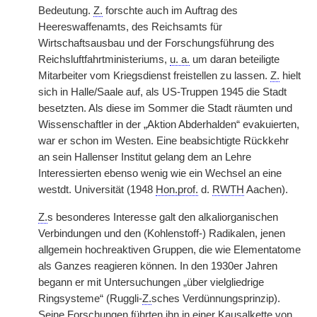
Bedeutung.
Z.
forschte auch im Auftrag des
Heereswaffenamts, des Reichsamts für
Wirtschaftsausbau und der Forschungsführung des
Reichsluftfahrtministeriums,
u. a.
um daran beteiligte
Mitarbeiter vom Kriegsdienst freistellen zu lassen.
Z.
hielt
sich in Halle/Saale auf, als US-Truppen 1945 die Stadt
besetzten. Als diese im Sommer die Stadt räumten und
Wissenschaftler in der „Aktion Abderhalden“ evakuierten,
war er schon im Westen. Eine beabsichtigte Rückkehr
an sein Hallenser Institut gelang dem an Lehre
Interessierten ebenso wenig wie ein Wechsel an eine
westdt. Universität (1948
Hon.prof.
d.
RWTH
Aachen).
Z.
s besonderes Interesse galt den alkaliorganischen
Verbindungen und den (Kohlenstoff-) Radikalen, jenen
allgemein hochreaktiven Gruppen, die wie Elementatome
als Ganzes reagieren können. In den 1930er Jahren
begann er mit Untersuchungen „über vielgliedrige
Ringsysteme“ (Ruggli-
Z.
sches Verdünnungsprinzip).
Seine Forschungen führten ihn in einer Kausalkette von