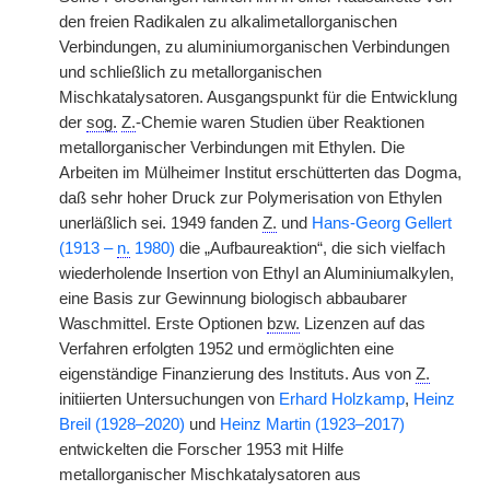
den freien Radikalen zu alkalimetallorganischen
Verbindungen, zu aluminiumorganischen Verbindungen
und schließlich zu metallorganischen
Mischkatalysatoren. Ausgangspunkt für die Entwicklung
der
sog.
Z.
-Chemie waren Studien über Reaktionen
metallorganischer Verbindungen mit Ethylen. Die
Arbeiten im Mülheimer Institut erschütterten das Dogma,
daß sehr hoher Druck zur Polymerisation von Ethylen
unerläßlich sei. 1949 fanden
Z.
und
Hans-Georg Gellert
(1913 –
n.
1980)
die „Aufbaureaktion“, die sich vielfach
wiederholende Insertion von Ethyl an Aluminiumalkylen,
eine Basis zur Gewinnung biologisch abbaubarer
Waschmittel. Erste Optionen
bzw.
Lizenzen auf das
Verfahren erfolgten 1952 und ermöglichten eine
eigenständige Finanzierung des Instituts. Aus von
Z.
initiierten Untersuchungen von
Erhard Holzkamp
,
Heinz
Breil (1928–2020)
und
Heinz Martin (1923–2017)
entwickelten die Forscher 1953 mit Hilfe
metallorganischer Mischkatalysatoren aus