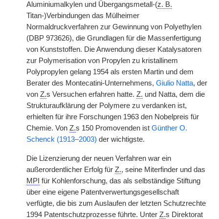
Aluminiumalkylen und Übergangsmetall-(
z. B.
Titan-)Verbindungen das Mülheimer
Normaldruckverfahren zur Gewinnung von Polyethylen
(DBP 973626), die Grundlagen für die Massenfertigung
von Kunststoffen. Die Anwendung dieser Katalysatoren
zur Polymerisation von Propylen zu kristallinem
Polypropylen gelang 1954 als ersten Martin und dem
Berater des Montecatini-Unternehmens,
Giulio Natta
, der
von
Z.
s Versuchen erfahren hatte.
Z.
und Natta, dem die
Strukturaufklärung der Polymere zu verdanken ist,
erhielten für ihre Forschungen 1963 den Nobelpreis für
Chemie. Von
Z.
s 150 Promovenden ist
Günther O.
Schenck (1913–2003)
der wichtigste.
Die Lizenzierung der neuen Verfahren war ein
außerordentlicher Erfolg für
Z.
, seine Miterfinder und das
MPI
für Kohlenforschung, das als selbständige Stiftung
über eine eigene Patentverwertungsgesellschaft
verfügte, die bis zum Auslaufen der letzten Schutzrechte
1994 Patentschutzprozesse führte. Unter
Z.
s Direktorat