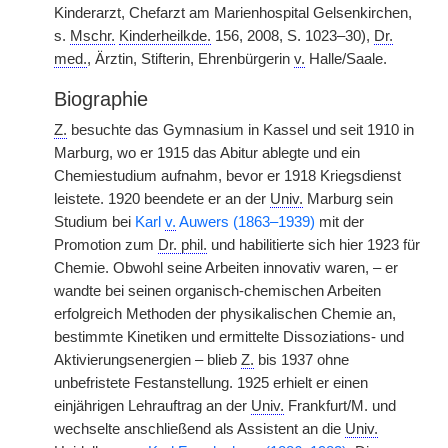
Kinderarzt, Chefarzt am Marienhospital Gelsenkirchen,
s.
Mschr.
Kinderheilkde.
156, 2008, S. 1023–30),
Dr.
med.
, Ärztin, Stifterin, Ehrenbürgerin
v.
Halle/Saale.
Biographie
Z.
besuchte das Gymnasium in Kassel und seit 1910 in
Marburg, wo er 1915 das Abitur ablegte und ein
Chemiestudium aufnahm, bevor er 1918 Kriegsdienst
leistete. 1920 beendete er an der
Univ.
Marburg sein
Studium bei
Karl
v.
Auwers (1863–1939)
mit der
Promotion zum
Dr. phil.
und habilitierte sich hier 1923 für
Chemie. Obwohl seine Arbeiten innovativ waren, – er
wandte bei seinen organisch-chemischen Arbeiten
erfolgreich Methoden der physikalischen Chemie an,
bestimmte Kinetiken und ermittelte Dissoziations- und
Aktivierungsenergien – blieb
Z.
bis 1937 ohne
unbefristete Festanstellung. 1925 erhielt er einen
einjährigen Lehrauftrag an der
Univ.
Frankfurt/M. und
wechselte anschließend als Assistent an die
Univ.