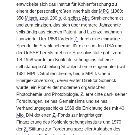
entwickelte sich das Institut für Kohlenforschung zu
einem der personell größten innerhalb der
MPG
(1969:
350
Mitarb.
zzgl. 200
b.
d.
selbst.
Abt.
Strahlenchemie)
und zum einzigen, das sich über mehrere Jahrzehnte
vollständig aus eigenen Patent- und Lizenzeinnahmen
finanzierte. Um 1956 förderte
Z.
durch eine einmalige
Spende die Strahlenchemie, für die es in den USA und
der UdSSR bereits mehrere Spezialinstitute gab; zum
1.4.1958 wurde am Kohlenforschungsinstitut eine
selbständige Abteilung Strahlenchemie eingerichtet (seit
1981
MPI
f. Strahlenchemie, heute
MPI
f. Chem.
Energiekonversion), deren erster Direktor Schenck
wurde, ein Pionier der modernen organischen
Photochemie und Photobiologie.
Z.
erreichte dank seiner
Forschungen, seines Gemeinsinns und seines
Verhandlungsgeschicks 1968 die Errichtung des mit 40
Mio.
DM dotierten
Z.
-Fonds zur langfristigen
Finanzierung des Kohlenforschungsinstituts und 1970
der
Z.
|
Stiftung zur Förderung spezieller Aufgaben des