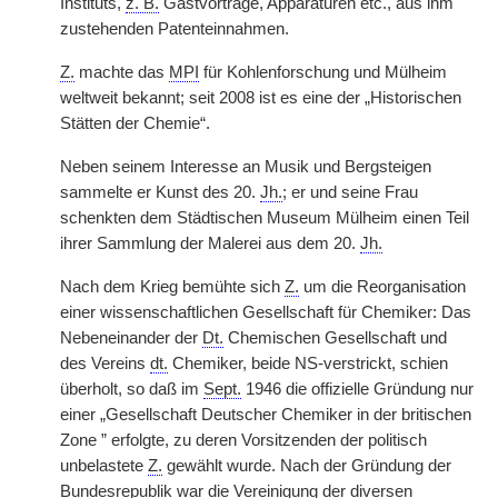
Instituts,
z. B.
Gastvorträge, Apparaturen etc., aus ihm
zustehenden Patenteinnahmen.
Z.
machte das
MPI
für Kohlenforschung und Mülheim
weltweit bekannt; seit 2008 ist es eine der „Historischen
Stätten der Chemie“.
Neben seinem Interesse an Musik und Bergsteigen
sammelte er Kunst des 20.
Jh.
; er und seine Frau
schenkten dem Städtischen Museum Mülheim einen Teil
ihrer Sammlung der Malerei aus dem 20.
Jh.
Nach dem Krieg bemühte sich
Z.
um die Reorganisation
einer wissenschaftlichen Gesellschaft für Chemiker: Das
Nebeneinander der
Dt.
Chemischen Gesellschaft und
des Vereins
dt.
Chemiker, beide NS-verstrickt, schien
überholt, so daß im
Sept.
1946 die offizielle Gründung nur
einer „Gesellschaft Deutscher Chemiker in der britischen
Zone ” erfolgte, zu deren Vorsitzenden der politisch
unbelastete
Z.
gewählt wurde. Nach der Gründung der
Bundesrepublik war die Vereinigung der diversen