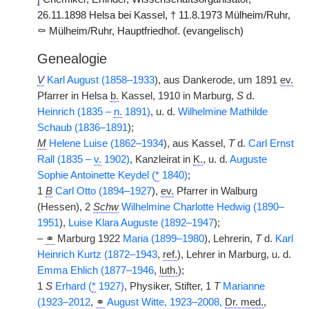
26.11.1898 Helsa bei Kassel, † 11.8.1973 Mülheim/Ruhr,
⚰ Mülheim/Ruhr, Hauptfriedhof. (evangelisch)
Genealogie
V
Karl August (1858–1933
), aus Dankerode, um 1891
ev.
Pfarrer in Helsa
b.
Kassel, 1910 in Marburg,
S
d.
Heinrich (1835 –
n.
1891)
, u. d.
Wilhelmine Mathilde
Schaub (1836–1891
);
M
Helene Luise (1862–1934
), aus Kassel,
T
d.
Carl Ernst
Rall (1835 –
v.
1902)
, Kanzleirat in
K.
, u. d.
Auguste
Sophie Antoinette Keydel (
*
1840)
;
1
B
Carl Otto (1894–1927
),
ev.
Pfarrer in Walburg
(Hessen), 2
Schw
Wilhelmine Charlotte Hedwig (1890–
1951
),
Luise Klara Auguste (1892–1947
);
–
⚭
Marburg 1922
Maria (1899–1980
), Lehrerin,
T
d.
Karl
Heinrich Kurtz (1872–1943
,
ref.
), Lehrer in Marburg, u. d.
Emma Ehlich (1877–1946
,
luth.
);
1
S
Erhard (
*
1927)
, Physiker, Stifter, 1
T
Marianne
(1923–2012
,
⚭
August Witte, 1923–2008,
Dr. med.
,