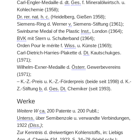
Carl-Engler-Medaille d.
dt.
Ges.
f. Mineralölwirtsch. u.
Kohlechemie (1958);
Dr. rer. nat.
h. c.
(Heidelberg, Gießen 1958);
Siemens-Ring d. Werner
v.
Siemens-Stiftung (1961);
Swinburne Medal of the Plastic
Inst.
, London (1964);
BVK
mit Stern u. Schulterband (1964);
Orden Pour le mérite f.
Wiss.
u. Künste (1969);
Carl-Dietrich-Harries-Plakette d.
Dt.
Kautschukges.
(1971);
Wilhelm-Exner-Medaille d.
Österr.
Gewerbevereins
(1971);
– K.-Z.-Preis u. K.-Z.-Förderpreis (beide seit 1998) d. K.-
Z.-Stiftung
b.
d.
Ges.
Dt.
Chemiker (seit 1993).
Werke
Weitere W
ca.
200 Patente u. 200 Publl.;
Unterss.
über Semibenzole u. verwandte Verbindungen,
1922
(
Diss.
)
;
Zur Kenntnis d. dreiwertigen Kohlenstoffs, in: Liebigs
Ann.
d. Chemie 434, 1923, S. 34–78
(
Habil.schr.
)
;