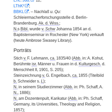
Enc. Jud.
12;
LThK²
;
BBKL
. –
Nachlaß u. Qu:
Schleiermacherforschungsstelle d. Berlin-
Brandenburg.
Ak. d. Wiss.
;
N.
s
Bibl.
wurde
v.
Schw
Johanna 1854 an d.
Baptistenseminar in Rochester (New York) verkauft
(heute Ambrose Swasey Library).
Porträts
Stich
v.
F. Lehmann,
ca.
1835/40 (
Abb.
in: A. Kohut,
Berühmte
isr.
Männer u. Frauen in d.
Kulturgesch.
d.
Menschheit II, 1901, S. 205);
Steinzeichnung
v.
G. Engelbach,
ca.
1855 (Titelbild
b.
|
Schneider s.
L
);
N.
in seinem Studierzimmer (
Abb.
in: Ph. Schaff, A.
N.
, 1886);
N.
am Dozentenpult, Karikatur (
Abb.
in: Ph. Schaff,
Germany, its Universities, Theology and Religion,
1857);