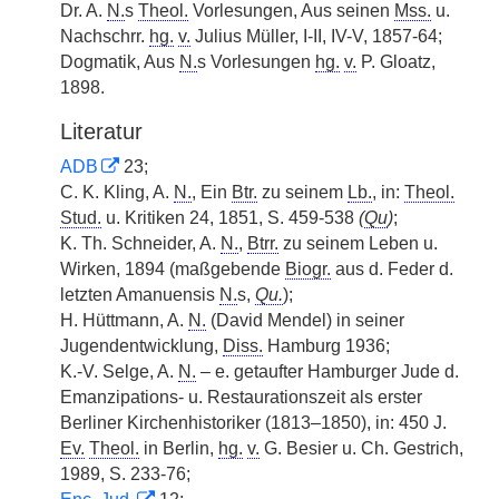
Dr. A.
N.
s
Theol.
Vorlesungen, Aus seinen
Mss.
u.
Nachschrr.
hg.
v.
Julius Müller, I-II, IV-V, 1857-64;
Dogmatik, Aus
N.
s Vorlesungen
hg.
v.
P. Gloatz,
1898.
Literatur
ADB
23;
C. K. Kling, A.
N.
, Ein
Btr.
zu seinem
Lb.
, in:
Theol.
Stud.
u. Kritiken 24, 1851, S. 459-538
(
Qu
)
;
K. Th. Schneider, A.
N.
,
Btrr.
zu seinem Leben u.
Wirken, 1894 (maßgebende
Biogr.
aus d. Feder d.
letzten Amanuensis
N.
s,
Qu.
);
H. Hüttmann, A.
N.
(David Mendel) in seiner
Jugendentwicklung,
Diss.
Hamburg 1936;
K.-V. Selge, A.
N.
– e. getaufter Hamburger Jude d.
Emanzipations- u. Restaurationszeit als erster
Berliner Kirchenhistoriker (1813–1850), in: 450 J.
Ev.
Theol.
in Berlin,
hg.
v.
G. Besier u. Ch. Gestrich,
1989, S. 233-76;