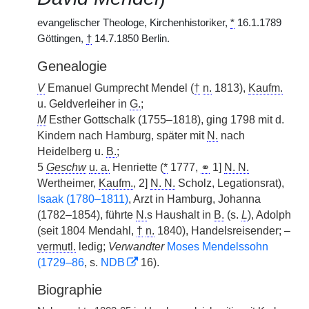
evangelischer Theologe, Kirchenhistoriker,
*
16.1.1789
Göttingen,
†
14.7.1850 Berlin.
Genealogie
V
Emanuel Gumprecht Mendel (
†
n.
1813),
Kaufm.
u. Geldverleiher in
G.
;
M
Esther Gottschalk (1755–1818), ging 1798 mit d.
Kindern nach Hamburg, später mit
N.
nach
Heidelberg u.
B.
;
5
Geschw
u. a.
Henriette (
*
1777,
⚭
1]
N. N.
Wertheimer,
Kaufm.
, 2]
N. N.
Scholz, Legationsrat),
Isaak (1780–1811)
, Arzt in Hamburg, Johanna
(1782–1854), führte
N.
s Haushalt in
B.
(s.
L
), Adolph
(seit 1804 Mendahl,
†
n.
1840), Handelsreisender; –
vermutl.
ledig;
Verwandter
Moses Mendelssohn
(1729–86
, s.
NDB
16).
Biographie