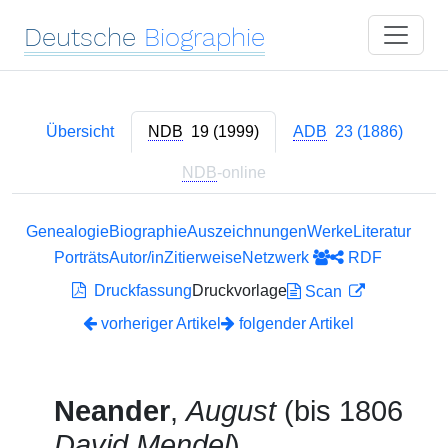
Deutsche
Biographie
Übersicht
NDB
19 (1999)
ADB
23 (1886)
NDB
-online
Genealogie
Biographie
Auszeichnungen
Werke
Literatur
Porträts
Autor/in
Zitierweise
Netzwerk
RDF
Druckfassung
Druckvorlage
Scan
vorheriger Artikel
folgender Artikel
Neander
,
August
(bis 1806
David Mendel
)