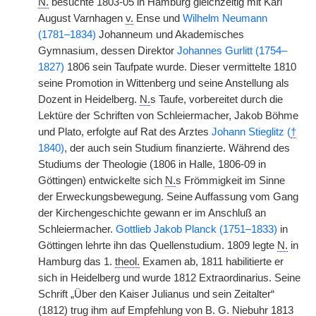
N.
besuchte 1803-05 in Hamburg gleichzeitig mit Karl
August Varnhagen
v.
Ense und
Wilhelm Neumann
(1781–1834)
Johanneum und Akademisches
Gymnasium, dessen Direktor
Johannes Gurlitt (1754–
1827)
1806 sein Taufpate wurde. Dieser vermittelte 1810
seine Promotion in Wittenberg und seine Anstellung als
Dozent in Heidelberg.
N.
s Taufe, vorbereitet durch die
Lektüre der Schriften von Schleiermacher, Jakob Böhme
und Plato, erfolgte auf Rat des Arztes
Johann Stieglitz (
†
1840)
, der auch sein Studium finanzierte. Während des
Studiums der Theologie (1806 in Halle, 1806-09 in
Göttingen) entwickelte sich
N.
s Frömmigkeit im Sinne
der Erweckungsbewegung. Seine Auffassung vom Gang
der Kirchengeschichte gewann er im Anschluß an
Schleiermacher.
Gottlieb Jakob Planck (1751–1833)
in
Göttingen lehrte ihn das Quellenstudium. 1809 legte
N.
in
Hamburg das 1.
theol.
Examen ab, 1811 habilitierte er
sich in Heidelberg und wurde 1812 Extraordinarius. Seine
Schrift „Über den Kaiser Julianus und sein Zeitalter“
(1812) trug ihm auf Empfehlung von B. G. Niebuhr 1813