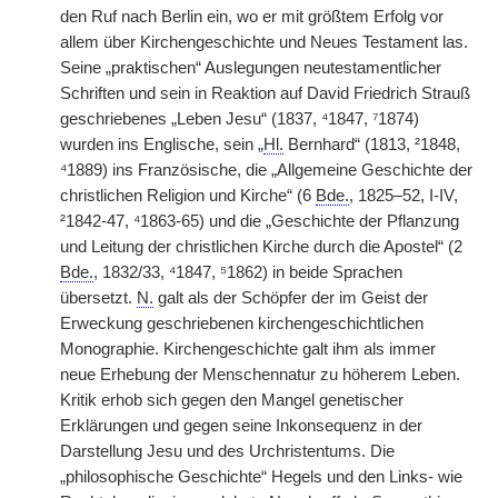
den Ruf nach Berlin ein, wo er mit größtem Erfolg vor
allem über Kirchengeschichte und Neues Testament las.
Seine „praktischen“ Auslegungen neutestamentlicher
Schriften und sein in Reaktion auf David Friedrich Strauß
geschriebenes „Leben Jesu“ (1837, ⁴1847, ⁷1874)
wurden ins Englische, sein „
Hl.
Bernhard“ (1813, ²1848,
⁴1889) ins Französische, die „Allgemeine Geschichte der
christlichen Religion und Kirche“ (6
Bde.
, 1825–52, I-IV,
²1842-47, ⁴1863-65) und die „Geschichte der Pflanzung
und Leitung der christlichen Kirche durch die Apostel“ (2
Bde.
, 1832/33, ⁴1847, ⁵1862) in beide Sprachen
übersetzt.
N.
galt als der Schöpfer der im Geist der
Erweckung geschriebenen kirchengeschichtlichen
Monographie. Kirchengeschichte galt ihm als immer
neue Erhebung der Menschennatur zu höherem Leben.
Kritik erhob sich gegen den Mangel genetischer
Erklärungen und gegen seine Inkonsequenz in der
Darstellung Jesu und des Urchristentums. Die
„philosophische Geschichte“ Hegels und den Links- wie