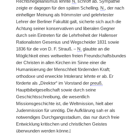
Rechtshegelianismus lehnte
N.
schroff ab. Sympathie
zeigte er dagegen für den späten Schelling.
N.
, der nach
einhelliger Meinung als frömmster und gelehrtester
Lehrer der Berliner Fakultät galt, sicherte sich auch die
Achtung seiner konservativen und liberalen Gegner
durch sein Eintreten für die Lehrfreiheit der Hallenser
Rationalisten Gesenius und Wegscheider 1831 sowie
1836 für die von D. F. Strauß. –
N.
glaubte an die
Möglichkeit eines weltweiten freien Freundschaftsbundes
der Christen in allen Kirchen im Sinne einer die
Humanisierung der Menschheit fördernden Kraft;
orthodoxe und erweckte Intoleranz lehnte er ab. Er
förderte als „Direktor“ im Vorstand der
preuß.
Hauptbibelgesellschaft sowie durch seine
Geschichtsschreibung, die wesentlich
Missionsgeschichte ist, die Weltmission, hielt aber
Judenmission für unnötig. Die Aufklärung sah er als
notwendiges Durchgangsstadium, das nur durch freie
Entwicklung kritischen und christlichen Geistes
überwunden werden könne.
|