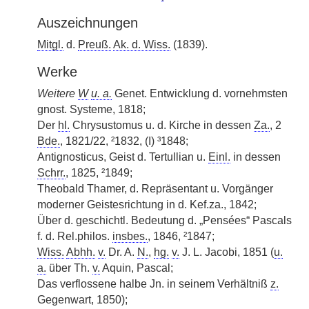
Auszeichnungen
Mitgl.
d.
Preuß.
Ak. d. Wiss.
(1839).
Werke
Weitere
W
u. a.
Genet. Entwicklung d. vornehmsten
gnost. Systeme, 1818;
Der
hl.
Chrysustomus u. d. Kirche in dessen
Za.
, 2
Bde.
, 1821/22, ²1832, (I) ³1848;
Antignosticus, Geist d. Tertullian u.
Einl.
in dessen
Schrr.
, 1825, ²1849;
Theobald Thamer, d. Repräsentant u. Vorgänger
moderner Geistesrichtung in d. Kef.za., 1842;
Über d. geschichtl. Bedeutung d. „Pensées“ Pascals
f. d. Rel.philos.
insbes.
, 1846, ²1847;
Wiss.
Abhh.
v.
Dr. A.
N.
,
hg.
v.
J. L. Jacobi, 1851 (
u.
a.
über Th.
v.
Aquin, Pascal;
Das verflossene halbe Jn. in seinem Verhältniß
z.
Gegenwart, 1850);