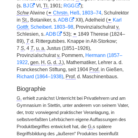
(s.
BJ
VI,
Tl.
1901;
RGG
);
Schw
Alwine (
⚭
Chrstn.
Heß, 1803–74
, Schulrektor
in
St.
, Botaniker, s.
ADB
XII), Adelheid (
⚭
Karl
Gottfr.
Scheibert. 1803–98
, Provinzialschulrat
v.
Schlesien, s.
ADB
53);
⚭
1849 Therese (1824–
89),
T
d. Rittergutsbes. Knappe in Alt-Storkow;
7
S
, 4
T
,
u. a.
Justus (1851–1926),
Provinzialschulrat
v.
Pommern,
Hermann (1857–
1922
,
gen.
H.
G.
d. J.
), Mathematiker, Lehrer a. d.
Franckeschen Stiftung, seit 1904
Prof.
in Gießen,
Richard (1864–1938)
,
Prof.
d. Maschinenbaus.
Biographie
G.
erhielt zunächst Unterricht bei Privatlehrern und am
Gymnasium in Stettin, unter anderem von seinem Vater,
der, trotz vorwiegend praktischer Veranlagung, in
selbstverfaßten Lehrbüchern eigene Auffassungen des
Produktbegriffes entwickelt hat, die
G.
s spätere
Begriffsbildung des „äußeren“ Produktes beeinflußt