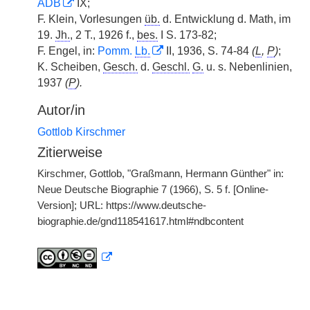
ADB
IX;
F. Klein, Vorlesungen
üb.
d. Entwicklung d. Math, im
19.
Jh.
, 2 T., 1926 f.,
bes.
I S. 173-82;
F. Engel, in:
Pomm.
Lb.
II, 1936, S. 74-84
(
L
,
P
)
;
K. Scheiben,
Gesch.
d.
Geschl.
G.
u. s. Nebenlinien,
1937
(
P
).
Autor/in
Gottlob Kirschmer
Zitierweise
Kirschmer, Gottlob, "Graßmann, Hermann Günther" in:
Neue Deutsche Biographie 7 (1966), S. 5 f. [Online-
Version]; URL: https://www.deutsche-
biographie.de/gnd118541617.html#ndbcontent