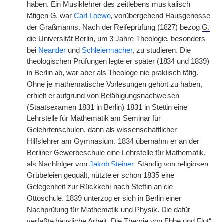
haben. Ein Musiklehrer des zeitlebens musikalisch
tätigen
G.
war
Carl Loewe
, vorübergehend Hausgenosse
der Graßmanns. Nach der Reifeprüfung (1827) bezog
G.
die Universität Berlin, um 3 Jahre Theologie, besonders
bei
Neander
und
Schleiermacher
, zu studieren. Die
theologischen Prüfungen legte er später (1834 und 1839)
in Berlin ab, war aber als Theologe nie praktisch tätig.
Ohne je mathematische Vorlesungen gehört zu haben,
erhielt er aufgrund von Befähigungsnachweisen
(Staatsexamen 1831 in Berlin) 1831 in Stettin eine
Lehrstelle für Mathematik am Seminar für
Gelehrtenschulen, dann als wissenschaftlicher
Hilfslehrer am Gymnasium. 1834 übernahm er an der
Berliner Gewerbeschule eine Lehrstelle für Mathematik,
als Nachfolger von
Jakob Steiner
. Ständig von religiösen
Grübeleien gequält, nützte er schon 1835 eine
Gelegenheit zur Rückkehr nach Stettin an die
Ottoschule. 1839 unterzog er sich in Berlin einer
Nachprüfung für Mathematik und Physik. Die dafür
verfaßte häusliche Arbeit „Die Theorie von Ebbe und Flut“