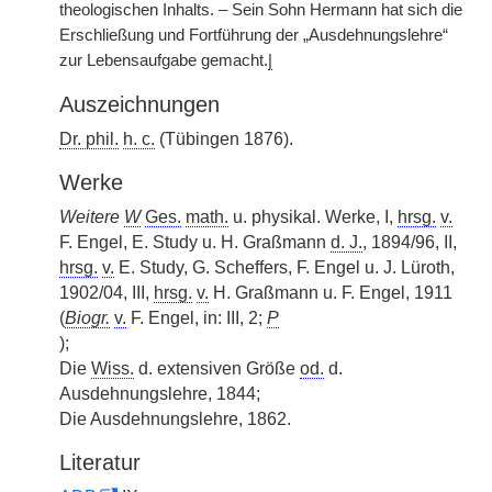
theologischen Inhalts. – Sein Sohn Hermann hat sich die
Erschließung und Fortführung der „Ausdehnungslehre“
zur Lebensaufgabe gemacht.
|
Auszeichnungen
Dr. phil.
h. c.
(Tübingen 1876).
Werke
Weitere
W
Ges.
math.
u. physikal. Werke, I,
hrsg.
v.
F. Engel, E. Study u. H. Graßmann
d. J.
, 1894/96, II,
hrsg.
v.
E. Study, G. Scheffers, F. Engel u. J. Lüroth,
1902/04, III,
hrsg.
v.
H. Graßmann u. F. Engel, 1911
(
Biogr.
v.
F. Engel, in: III, 2;
P
);
Die
Wiss.
d. extensiven Größe
od.
d.
Ausdehnungslehre, 1844;
Die Ausdehnungslehre, 1862.
Literatur