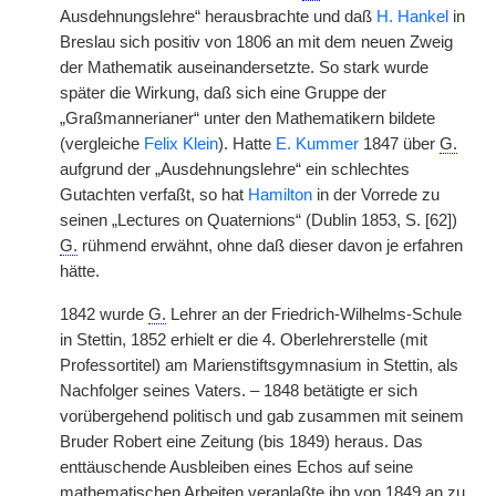
Ausdehnungslehre“ herausbrachte und daß
H. Hankel
in
Breslau sich positiv von 1806 an mit dem neuen Zweig
der Mathematik auseinandersetzte. So stark wurde
später die Wirkung, daß sich eine Gruppe der
„Graßmannerianer“ unter den Mathematikern bildete
(vergleiche
Felix Klein
). Hatte
E. Kummer
1847 über
G.
aufgrund der „Ausdehnungslehre“ ein schlechtes
Gutachten verfaßt, so hat
Hamilton
in der Vorrede zu
seinen „Lectures on Quaternions“ (Dublin 1853, S. [62])
G.
rühmend erwähnt, ohne daß dieser davon je erfahren
hätte.
1842 wurde
G.
Lehrer an der Friedrich-Wilhelms-Schule
in Stettin, 1852 erhielt er die 4. Oberlehrerstelle (mit
Professortitel) am Marienstiftsgymnasium in Stettin, als
Nachfolger seines Vaters. – 1848 betätigte er sich
vorübergehend politisch und gab zusammen mit seinem
Bruder Robert eine Zeitung (bis 1849) heraus. Das
enttäuschende Ausbleiben eines Echos auf seine
mathematischen Arbeiten veranlaßte ihn von 1849 an zu