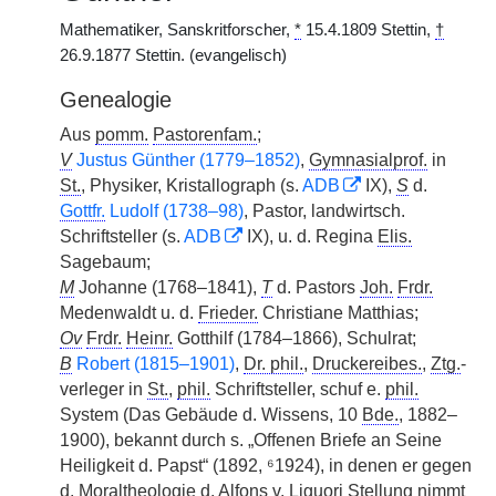
Mathematiker, Sanskritforscher,
*
15.4.1809 Stettin,
†
26.9.1877 Stettin. (evangelisch)
Genealogie
Aus
pomm.
Pastorenfam.
;
V
Justus Günther (1779–1852)
,
Gymnasialprof.
in
St.
, Physiker, Kristallograph (s.
ADB
IX),
S
d.
Gottfr.
Ludolf (1738–98)
, Pastor, landwirtsch.
Schriftsteller (s.
ADB
IX), u. d. Regina
Elis.
Sagebaum;
M
Johanne (1768–1841),
T
d. Pastors
Joh.
Frdr.
Medenwaldt u. d.
Frieder.
Christiane Matthias;
Ov
Frdr.
Heinr.
Gotthilf (1784–1866), Schulrat;
B
Robert (1815–1901)
,
Dr. phil.
,
Druckereibes.
,
Ztg.
-
verleger in
St.
,
phil.
Schriftsteller, schuf e.
phil.
System (Das Gebäude d. Wissens, 10
Bde.
, 1882–
1900), bekannt durch s. „Offenen Briefe an Seine
Heiligkeit d. Papst“ (1892, ⁶1924), in denen er gegen
d. Moraltheologie d. Alfons
v.
Liguori Stellung nimmt