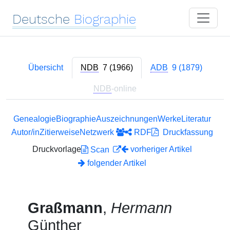
Deutsche
Biographie
Übersicht
NDB
7 (1966)
ADB
9 (1879)
NDB
-online
Genealogie
Biographie
Auszeichnungen
Werke
Literatur
Autor/in
Zitierweise
Netzwerk
RDF
Druckfassung
Druckvorlage
vorheriger Artikel
Scan
folgender Artikel
Graßmann
,
Hermann
Günther