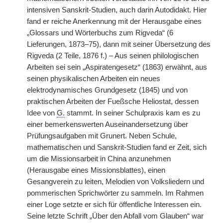
intensiven Sanskrit-Studien, auch darin Autodidakt. Hier
fand er reiche Anerkennung mit der Herausgabe eines
„Glossars und Wörterbuchs zum Rigveda“ (6
Lieferungen, 1873–75), dann mit seiner Übersetzung des
Rigveda (2 Teile, 1876 f.) – Aus seinen philologischen
Arbeiten sei sein „Aspiratengesetz“ (1863) erwähnt, aus
seinen physikalischen Arbeiten ein neues
elektrodynamisches Grundgesetz (1845) und von
praktischen Arbeiten der Fueßsche Heliostat, dessen
Idee von
G.
stammt. In seiner Schulpraxis kam es zu
einer bemerkenswerten Auseinandersetzung über
Prüfungsaufgaben mit Grunert. Neben Schule,
mathematischen und Sanskrit-Studien fand er Zeit, sich
um die Missionsarbeit in China anzunehmen
(Herausgabe eines Missionsblattes), einen
Gesangverein zu leiten, Melodien von Volksliedern und
pommerischen Sprichwörter zu sammeln. Im Rahmen
einer Loge setzte er sich für öffentliche Interessen ein.
Seine letzte Schrift „Über den Abfall vom Glauben“ war