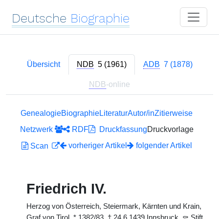
Deutsche
Biographie
Übersicht
NDB
5 (1961)
ADB
7 (1878)
NDB
-online
Genealogie
Biographie
Literatur
Autor/in
Zitierweise
Netzwerk
RDF
Druckfassung
Druckvorlage
vorheriger Artikel
folgender Artikel
Scan
Friedrich IV.
Herzog von Österreich, Steiermark, Kärnten und Krain,
Graf von Tirol,
*
1382/83,
†
24.6.1439 Innsbruck,
⚰
Stift