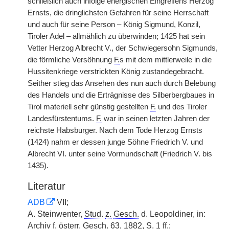
schließlich auch infolge energischen Eingreifens Herzog
Ernsts, die dringlichsten Gefahren für seine Herrschaft
und auch für seine Person – König Sigmund, Konzil,
Tiroler Adel – allmählich zu überwinden; 1425 hat sein
Vetter Herzog Albrecht V., der Schwiegersohn Sigmunds,
die förmliche Versöhnung
F.
s mit dem mittlerweile in die
Hussitenkriege verstrickten König zustandegebracht.
Seither stieg das Ansehen des nun auch durch Belebung
des Handels und die Erträgnisse des Silberbergbaues in
Tirol materiell sehr günstig gestellten
F.
und des Tiroler
Landesfürstentums.
F.
war in seinen letzten Jahren der
reichste Habsburger. Nach dem Tode Herzog Ernsts
(1424) nahm er dessen junge Söhne Friedrich V. und
Albrecht VI. unter seine Vormundschaft (Friedrich V. bis
1435).
Literatur
ADB
VII;
A. Steinwenter,
Stud.
z.
Gesch.
d. Leopoldiner, in:
Archiv f.
österr.
Gesch.
63, 1882, S. 1
ff.
;