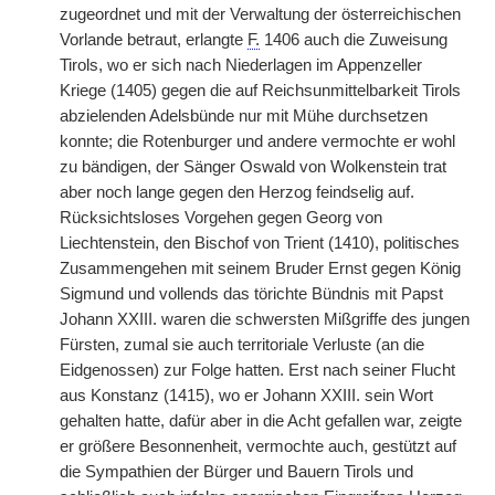
zugeordnet und mit der Verwaltung der österreichischen
Vorlande betraut, erlangte
F.
1406 auch die Zuweisung
Tirols, wo er sich nach Niederlagen im Appenzeller
Kriege (1405) gegen die auf Reichsunmittelbarkeit Tirols
abzielenden Adelsbünde nur mit Mühe durchsetzen
konnte; die Rotenburger und andere vermochte er wohl
zu bändigen, der Sänger Oswald von Wolkenstein trat
aber noch lange gegen den Herzog feindselig auf.
Rücksichtsloses Vorgehen gegen Georg von
Liechtenstein, den Bischof von Trient (1410), politisches
Zusammengehen mit seinem Bruder Ernst gegen König
Sigmund und vollends das törichte Bündnis mit Papst
Johann XXIII. waren die schwersten Mißgriffe des jungen
Fürsten, zumal sie auch territoriale Verluste (an die
Eidgenossen) zur Folge hatten. Erst nach seiner Flucht
aus Konstanz (1415), wo er Johann XXIII. sein Wort
gehalten hatte, dafür aber in die Acht gefallen war, zeigte
er größere Besonnenheit, vermochte auch, gestützt auf
die Sympathien der Bürger und Bauern Tirols und