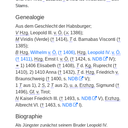
Stams.
Genealogie
Aus dem Geschlecht der Habsburger;
V
Hzg.
Leopold III.
v.
Ö.
(
⚔
1386);
M
Viridis (Verde) (
†
1414),
T
d. Barnabas Visconti (
†
1385);
B
Hzg.
Wilhelm
v.
Ö.
(
†
1406)
,
Hzg.
Leopold IV.
v.
Ö.
(
†
1411)
,
Hzg.
Ernst I.
v.
Ö.
(
†
1424, s.
NDB
IV);
⚭
1) 1406 Elisabeth (
†
1408),
T
d.
Kg.
Ruprecht (
†
1410), 2) 1410 Anna (
†
1432),
T
d.
Hzg.
Friedrich
v.
Braunschweig (
†
1400, s.
NDB
V);
1
T
aus 1), 2
S
, 2
T
aus 2),
u. a.
Erzhzg.
Sigmund
|
(
†
1496),
Gf.
v.
Tirol;
N
Kaiser Friedrich III. (
†
1493, s.
NDB
V),
Erzhzg.
Albrecht VI. (
†
1463, s.
NDB
I).
Biographie
Als Jüngster zunächst seinem Bruder Leopold IV.