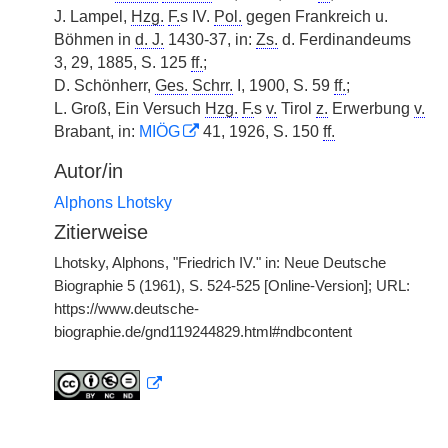
J. Lampel,
Hzg.
F.
s IV.
Pol.
gegen Frankreich u.
Böhmen in
d. J.
1430-37, in:
Zs.
d. Ferdinandeums
3, 29, 1885, S. 125
ff.
;
D. Schönherr,
Ges.
Schrr.
I, 1900, S. 59
ff.
;
L. Groß, Ein Versuch
Hzg.
F.
s
v.
Tirol
z.
Erwerbung
v.
Brabant, in:
MIÖG
41, 1926, S. 150
ff.
Autor/in
Alphons Lhotsky
Zitierweise
Lhotsky, Alphons, "Friedrich IV." in: Neue Deutsche
Biographie 5 (1961), S. 524-525 [Online-Version]; URL:
https://www.deutsche-
biographie.de/gnd119244829.html#ndbcontent