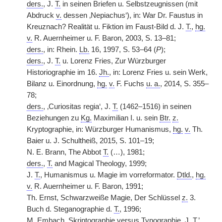
ders.
, J.
T.
in seinen Briefen u. Selbstzeugnissen (mit
Abdruck
v.
dessen ‚Nepiachus‘), in: War Dr. Faustus in
Kreuznach? Realität u. Fiktion im Faust-Bild d. J.
T.
,
hg.
v.
R. Auernheimer u. F. Baron, 2003, S. 13–81;
ders.
, in: Rhein.
Lb.
16, 1997, S. 53–64 (
P
);
ders.
, J.
T.
u. Lorenz Fries, Zur Würzburger
Historiographie im 16.
Jh.
, in: Lorenz Fries u. sein Werk,
Bilanz u. Einordnung,
hg.
v.
F. Fuchs
u. a.
, 2014, S. 355–
78;
ders.
, ‚Curiositas regia‘, J.
T.
(1462–1516) in seinen
Beziehungen zu
Kg.
Maximilian I. u. sein
Btr.
z.
Kryptographie, in: Würzburger Humanismus,
hg.
v.
Th.
Baier u. J. Schultheiß, 2015, S. 101–19;
N. E. Brann, The Abbot
T.
(…), 1981;
ders.
,
T.
and Magical Theology, 1999;
J.
T.
, Humanismus u. Magie im vorreformator.
Dtld.
,
hg.
v.
R. Auernheimer u. F. Baron, 1991;
Th. Ernst, Schwarzweiße Magie, Der Schlüssel
z.
3.
Buch d. Steganographie d.
T.
, 1996;
M. Embach, Skriptographie versus Typographie, J.
T.
’