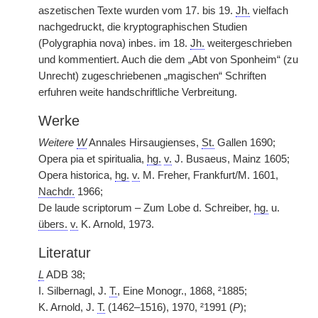
aszetischen Texte wurden vom 17. bis 19.
Jh.
vielfach
nachgedruckt, die
|
kryptographischen Studien
(Polygraphia nova) inbes. im 18.
Jh.
weitergeschrieben
und kommentiert. Auch die dem „Abt von Sponheim“ (zu
Unrecht) zugeschriebenen „magischen“ Schriften
erfuhren weite handschriftliche Verbreitung.
Werke
Weitere
W
Annales Hirsaugienses,
St.
Gallen 1690;
Opera pia et spiritualia,
hg.
v.
J. Busaeus, Mainz 1605;
Opera historica,
hg.
v.
M. Freher, Frankfurt/M. 1601,
Nachdr.
1966;
De laude scriptorum – Zum Lobe d. Schreiber,
hg.
u.
übers.
v.
K. Arnold, 1973.
Literatur
L
ADB 38;
I. Silbernagl, J.
T.
, Eine Monogr., 1868, ²1885;
K. Arnold, J.
T.
(1462–1516), 1970, ²1991 (
P
);