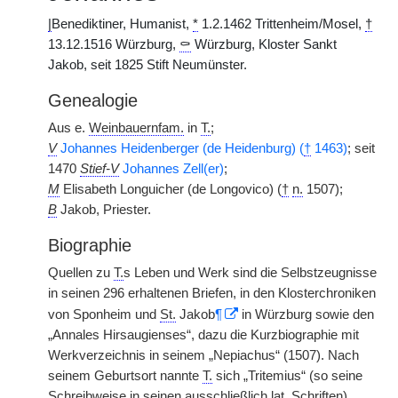
|
Benediktiner, Humanist,
*
1.2.1462 Trittenheim/Mosel,
†
13.12.1516 Würzburg,
⚰
Würzburg, Kloster Sankt
Jakob, seit 1825 Stift Neumünster.
Genealogie
Aus e.
Weinbauernfam.
in
T.
;
V
Johannes Heidenberger (de Heidenburg) (
†
1463)
; seit
1470
Stief-V
Johannes Zell(er)
;
M
Elisabeth Longuicher (de Longovico) (
†
n.
1507);
B
Jakob, Priester.
Biographie
Quellen zu
T.
s Leben und Werk sind die Selbstzeugnisse
in seinen 296 erhaltenen Briefen, in den Klosterchroniken
von Sponheim und
St.
Jakob
¶
in Würzburg sowie den
„Annales Hirsaugienses“, dazu die Kurzbiographie mit
Werkverzeichnis in seinem „Nepiachus“ (1507). Nach
seinem Geburtsort nannte
T.
sich „Tritemius“ (so seine
Schreibweise in seinen ausschließlich
lat.
Schriften).