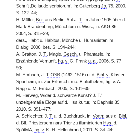
Schrift ‚De laude scriptorum‘, in: Gutenberg
Jb.
75, 2000,
S. 132–44;
H. Müller,
Ber.
aus Berlin, Abt J.
T.
im Jahre 1505 über d.
Mark Brandenburg, Mönchtum u.
Wiss.
, in: AKG 86,
2004, S. 315–39;
ders.
, Habit u. Habitus, Mönche u. Humanisten im
Dialog, 2006,
bes.
S. 194–244;
A. Grafton, J.
T.
, Magie,
Gesch.
u. Phantasie, in:
Erzählende Vernunft,
hg.
v.
G. Frank
u. a.
, 2006, S. 77–
90;
M. Embach, J.
T.
OSB
(1462–1516) u. d.
Bibl.
v.
Kloster
Sponheim, in: Zur Erforsch.
ma.
Bibliotheken,
hg.
v.
A.
Rapp u. M. Embach, 2009, S. 101–35;
M. Herweg, Wider d. schwarze Kunst? J.
T.
’
unzeitgemäße Eloge auf d. Hss.kultur, in: Daphnis 39,
2010, S. 391–477;
A. Schlechter, J.
T.
u. d. Buchdruck, in:
Vortrr.
aus d.
Bibl.
d. Bfl. Priesterseminars Trier zu illuminierten
Hss.
d.
SpätMA,
hg.
v.
K.-H. Hellenbrand, 2011, S. 34–44;