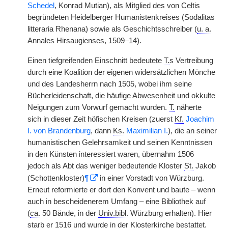
Schedel
, Konrad Mutian), als Mitglied des von Celtis
begründeten Heidelberger Humanistenkreises (Sodalitas
litteraria Rhenana) sowie als Geschichtsschreiber (
u. a.
Annales Hirsaugienses, 1509–14).
Einen tiefgreifenden Einschnitt bedeutete
T.
s Vertreibung
durch eine Koalition der eigenen widersätzlichen Mönche
und des Landesherrn nach 1505, wobei ihm seine
Bücherleidenschaft, die häufige Abwesenheit und okkulte
Neigungen zum Vorwurf gemacht wurden.
T.
näherte
sich in dieser Zeit höfischen Kreisen (zuerst
Kf.
Joachim
I. von Brandenburg
, dann
Ks.
Maximilian I.
), die an seiner
humanistischen Gelehrsamkeit und seinen Kenntnissen
in den Künsten interessiert waren, übernahm 1506
jedoch als Abt das weniger bedeutende Kloster
St.
Jakob
(Schottenkloster)
¶
in einer Vorstadt von Würzburg.
Erneut reformierte er dort den Konvent und baute – wenn
auch in bescheidenerem Umfang – eine Bibliothek auf
(
ca.
50 Bände, in der
Univ.bibl.
Würzburg erhalten). Hier
starb er 1516 und wurde in der Klosterkirche bestattet.