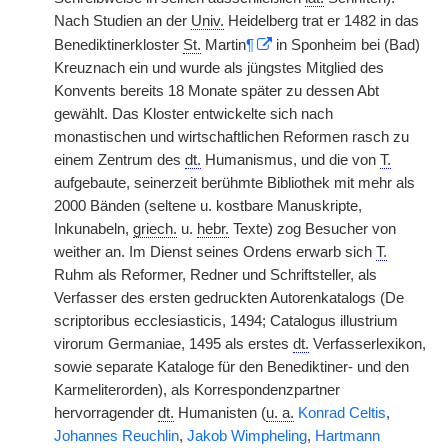
Nach Studien an der
Univ.
Heidelberg trat er 1482 in das
Benediktinerkloster
St.
Martin
¶
in Sponheim bei (Bad)
Kreuznach ein und wurde als jüngstes Mitglied des
Konvents bereits 18 Monate später zu dessen Abt
gewählt. Das Kloster entwickelte sich nach
monastischen und wirtschaftlichen Reformen rasch zu
einem Zentrum des
dt.
Humanismus, und die von
T.
aufgebaute, seinerzeit berühmte Bibliothek mit mehr als
2000 Bänden (seltene u. kostbare Manuskripte,
Inkunabeln,
griech.
u.
hebr.
Texte) zog Besucher von
weither an. Im Dienst seines Ordens erwarb sich
T.
Ruhm als Reformer, Redner und Schriftsteller, als
Verfasser des ersten gedruckten Autorenkatalogs (De
scriptoribus ecclesiasticis, 1494; Catalogus illustrium
virorum Germaniae, 1495 als erstes
dt.
Verfasserlexikon,
sowie separate Kataloge für den Benediktiner- und den
Karmeliterorden), als Korrespondenzpartner
hervorragender
dt.
Humanisten (
u. a.
Konrad Celtis
,
Johannes Reuchlin
,
Jakob Wimpheling
,
Hartmann