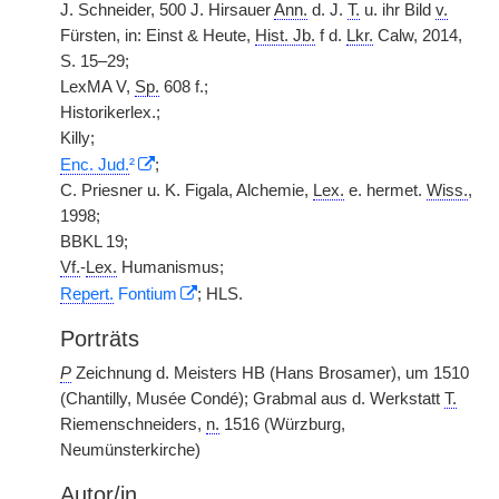
J. Schneider, 500 J. Hirsauer
Ann.
d. J.
T.
u. ihr Bild
v.
Fürsten, in: Einst & Heute,
Hist. Jb.
f d.
Lkr.
Calw, 2014,
S. 15–29;
LexMA V,
Sp.
608 f.;
Historikerlex.;
Killy;
Enc. Jud.
²
;
C. Priesner u. K. Figala, Alchemie,
Lex.
e. hermet.
Wiss.
,
1998;
BBKL 19;
Vf.
-
Lex.
Humanismus;
Repert.
Fontium
; HLS.
Porträts
P
Zeichnung d. Meisters HB (Hans Brosamer), um 1510
(Chantilly, Musée Condé); Grabmal aus d. Werkstatt
T.
Riemenschneiders,
n.
1516 (Würzburg,
Neumünsterkirche)
Autor/in