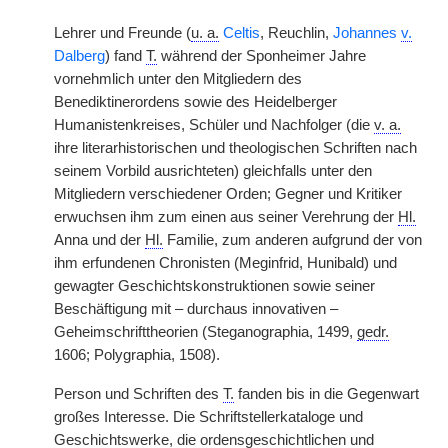
Lehrer und Freunde (
u. a.
Celtis
, Reuchlin,
Johannes
v.
Dalberg
) fand
T.
während der Sponheimer Jahre
vornehmlich unter den Mitgliedern des
Benediktinerordens sowie des Heidelberger
Humanistenkreises, Schüler und Nachfolger (die
v. a.
ihre literarhistorischen und theologischen Schriften nach
seinem Vorbild ausrichteten) gleichfalls unter den
Mitgliedern verschiedener Orden; Gegner und Kritiker
erwuchsen ihm zum einen aus seiner Verehrung der
Hl.
Anna und der
Hl.
Familie, zum anderen aufgrund der von
ihm erfundenen Chronisten (Meginfrid, Hunibald) und
gewagter Geschichtskonstruktionen sowie seiner
Beschäftigung mit – durchaus innovativen –
Geheimschrifttheorien (Steganographia, 1499,
gedr.
1606; Polygraphia, 1508).
Person und Schriften des
T.
fanden bis in die Gegenwart
großes Interesse. Die Schriftstellerkataloge und
Geschichtswerke, die ordensgeschichtlichen und