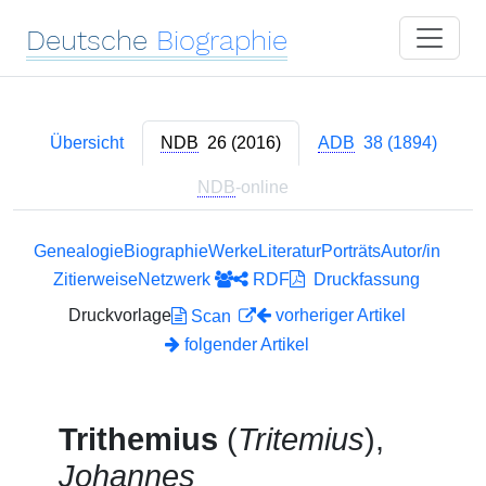
Deutsche
Biographie
Übersicht
NDB
26 (2016)
ADB
38 (1894)
NDB
-online
Genealogie
Biographie
Werke
Literatur
Porträts
Autor/in
Zitierweise
Netzwerk
RDF
Druckfassung
Druckvorlage
vorheriger Artikel
Scan
folgender Artikel
Trithemius
(
Tritemius
),
Johannes