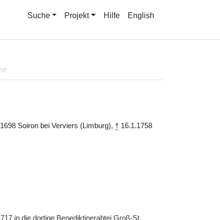
Suche
Projekt
Hilfe
English
ne
1698 Soiron bei Verviers (Limburg),
†
16.1.1758
717 in die dortige Benediktinerabtei Groß-
St.