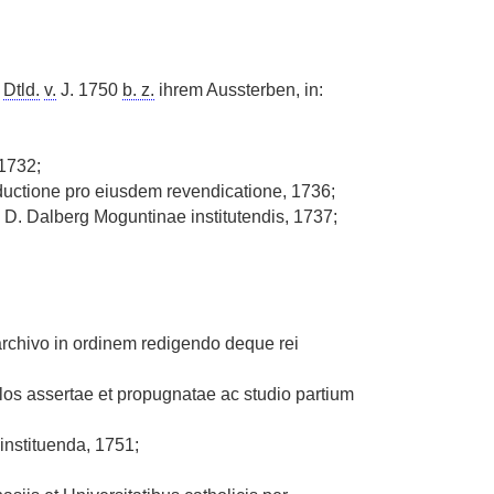
n
Dtld.
v.
J. 1750
b. z.
ihrem Aussterben, in:
 1732;
ductione pro eiusdem revendicatione, 1736;
 D. Dalberg Moguntinae institutendis, 1737;
 archivo in ordinem redigendo deque rei
ulos assertae et propugnatae ac studio partium
instituenda, 1751;