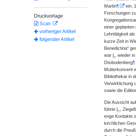
Martin
¶
ein. 
Forschungen zu
Druckvorlage
Kongregationsar
Scan
einer geplanten
vorheriger Artikel
Lehrtätigkeit al
folgender Artikel
kurze Zeit in Wi
Benedictina“ ge
war
L.
wieder in
Disibodenberg
¶
Mutterkonvent w
Bibliothekar in 
Verwirklichung 
sowie die Edit
Die Aussicht au
führte
L.
, Ziege
enge Kontakte 
kirchlichen Ges
durch die Preu