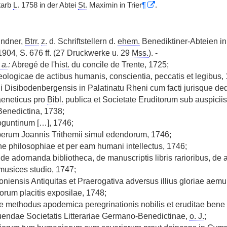
tarb
L.
1758 in der Abtei
St.
Maximin in Trier
¶
.
indner,
Btrr.
z.
d. Schriftstellern d.
ehem.
Benediktiner-Abteien i
1904, S. 676 ff. (27 Druckwerke u. 29
Mss.
). -
 a.
:
Abregé de l'
hist.
du concile de Trente, 1725;
eologicae de actibus humanis, conscientia, peccatis et legibus,
 Disibodenbergensis in Palatinatu Rheni cum facti jurisque de
aeneticus pro
Bibl.
publica et Societate Eruditorum sub auspiciis
Benedictina, 1738;
guntinum […], 1746;
erum Joannis Trithemii simul edendorum, 1746;
 philosophiae et per eam humani intellectus, 1746;
 de adornanda bibliotheca, de manuscriptis libris rarioribus, de
usices studio, 1747;
oniensis Antiquitas et Praerogativa adversus illius gloriae aem
orum placitis exposilae, 1748;
ive methodus apodemica peregrinationis nobilis et eruditae bene 
uendae Societatis Litterariae Germano-Benedictinae,
o. J.
;