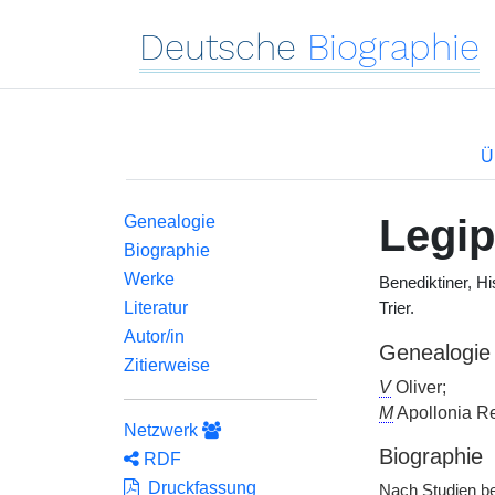
Deutsche
Biographie
Ü
Legip
Genealogie
Biographie
Werke
Benediktiner, H
Literatur
Trier.
Autor/in
Genealogie
Zitierweise
V
Oliver;
M
Apollonia R
Netzwerk
Biographie
RDF
Druckfassung
Nach Studien be