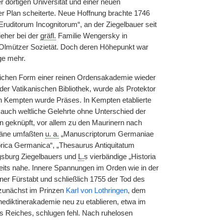
r dortigen Universität und einer neuen
r Plan scheiterte. Neue Hoffnung brachte 1746
ruditorum Incognitorum“, an der Ziegelbauer seit
eher bei der
gräfl.
Familie Wengersky in
r Olmützer Sozietät. Doch deren Höhepunkt war
ge mehr.
ichen Form einer reinen Ordensakademie wieder
der Vatikanischen Bibliothek, wurde als Protektor
 Kempten wurde Präses. In Kempten etablierte
 auch weltliche Gelehrte ohne Unterschied der
 geknüpft, vor allem zu
|
den Maurinern nach
pläne umfaßten
u. a.
„Manuscriptorum Germaniae
torica Germanica“, „Thesaurus Antiquitatum
gsburg Ziegelbauers und
L.
s vierbändige „Historia
reits nahe. Innere Spannungen im Orden wie in der
er Fürstabt und schließlich 1755 der Tod des
unächst im Prinzen
Karl von Lothringen
, dem
nediktinerakademie neu zu etablieren, etwa im
s Reiches, schlugen fehl. Nach ruhelosen