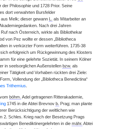
r der Philosophie und 1728 Prior. Seine
s dort verwahrten Bursfelder
aus Melk; dieser gewann
L.
als Mitarbeiter an
en Akademiegedanken. Nach drei Jahren
uf nach Österreich, wirkte als Bibliothekar
od von Pez wollte er dessen „Bibliotheca
lten in verkürzter Form weiterführen. 1735-38
 sich erfolgreich um Rückgewinnung des Klosters
mm für eine gelehrte Sozietät. In seinem Kölner
er in seelsorglichen Außenstellen
bzw.
als
iner Tätigkeit und Vorhaben rückten drei Ziele:
orm, Vollendung der „Bibliotheca Benedictina“
es Trithemius
.
r vom
böhm.
Adel getragenen Ritterakademie,
ing
1745 in die Abtei Brevnov
b.
Prag; man plante
rer Berücksichtigung der weltlichen wie
m 2. Schles. Krieg nach der Besetzung Prags
wärtigen Benediktinergelehrten in die
mähr.
Abtei