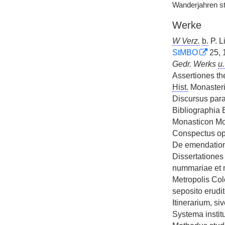
Wanderjahren s
Werke
W Verz.
b.
P. L
StMBO
25, 
Gedr. Werks
u.
Assertiones th
Hist.
Monasterii
Discursus par
Bibliographia 
Monasticon Mo
Conspectus op
De emendatione
Dissertationes
nummariae et m
Metropolis Col
seposito erudit
Itinerarium, s
Systema instit