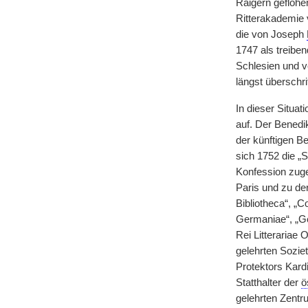
Raigern geflohen
Ritterakademie 
die von Joseph
1747 als treiben
Schlesien und v
längst überschri
In dieser Situa
auf. Der Benedik
der künftigen B
sich 1752 die „
Konfession zuge
Paris und zu de
Bibliotheca“, „
Germaniae“, „G
Rei Litterariae
gelehrten Soziet
Protektors Kardi
Statthalter der
ö
gelehrten Zent