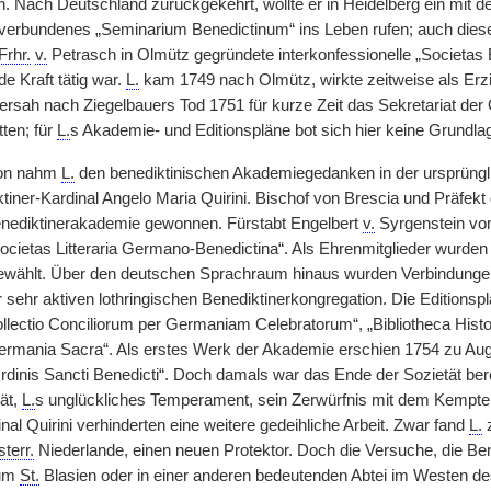
. Nach Deutschland zurückgekehrt, wollte er in Heidelberg ein mit de
verbundenes „Seminarium Benedictinum“ ins Leben rufen; auch diese
Frhr.
v.
Petrasch in Olmütz gegründete interkonfessionelle „Societas E
de Kraft tätig war.
L.
kam 1749 nach Olmütz, wirkte zeitweise als Erzi
ersah nach Ziegelbauers Tod 1751 für kurze Zeit das Sekretariat de
tten; für
L.
s Akademie- und Editionspläne bot sich hier keine Grundla
tion nahm
L.
den benediktinischen Akademiegedanken in der ursprüngl
tiner-Kardinal Angelo Maria Quirini. Bischof von Brescia und Präfekt 
enediktinerakademie gewonnen. Fürstabt Engelbert
v.
Syrgenstein von
Societas Litteraria Germano-Benedictina“. Als Ehrenmitglieder wurden
wählt. Über den deutschen Sprachraum hinaus wurden Verbindungen
r sehr aktiven lothringischen Benediktinerkongregation. Die Editions
Collectio Conciliorum per Germaniam Celebratorum“, „Bibliotheca His
ermania Sacra“. Als erstes Werk der Akademie erschien 1754 zu Au
 Ordinis Sancti Benedicti“. Doch damals war das Ende der Sozietät be
ät,
L.
s unglückliches Temperament, sein Zerwürfnis mit dem Kempten
nal Quirini verhinderten eine weitere gedeihliche Arbeit. Zwar fand
L.
z
sterr.
Niederlande, einen neuen Protektor. Doch die Versuche, die Be
rum
St.
Blasien oder in einer anderen bedeutenden Abtei im Westen de