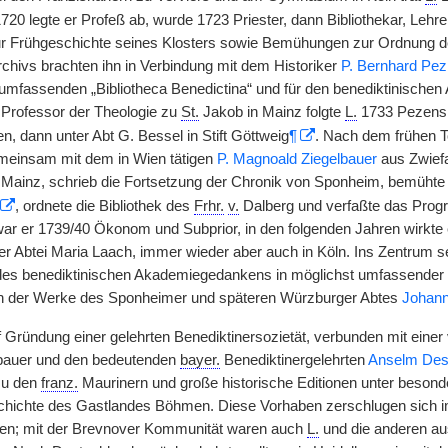
1720 legte er Profeß ab, wurde 1723 Priester, dann Bibliothekar, Lehre
r Frühgeschichte seines Klosters sowie Bemühungen zur Ordnung de
chivs brachten ihn in Verbindung mit dem Historiker
P. Bernhard Pez
 umfassenden „Bibliotheca Benedictina“ und für den benediktinisch
s Professor der Theologie zu
St.
Jakob in Mainz folgte
L.
1733 Pezens R
en, dann unter Abt G. Bessel in Stift Göttweig
¶
. Nach dem frühen T
meinsam mit dem in Wien tätigen
P. Magnoald Ziegelbauer
aus Zwiefa
 Mainz, schrieb die Fortsetzung der Chronik von Sponheim, bemühte
, ordnete die Bibliothek des
Frhr.
v.
Dalberg und verfaßte das Progra
ar er 1739/40 Ökonom und Subprior, in den folgenden Jahren wirkte 
der Abtei Maria Laach, immer wieder aber auch in Köln. Ins Zentrum se
des benediktinischen Akademiegedankens in möglichst umfassender F
ion der Werke des Sponheimer und späteren Würzburger Abtes
Johann
f Gründung einer gelehrten Benediktinersozietät, verbunden mit eine
lbauer und den bedeutenden
bayer.
Benediktinergelehrten
Anselm Des
zu den
franz.
Maurinern und große historische Editionen unter besonde
chichte des Gastlandes Böhmen. Diese Vorhaben zerschlugen sich i
ßen; mit der Brevnover Kommunität waren auch
L.
und die anderen aus