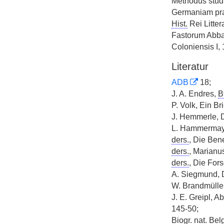
Methodus studi
Germaniam pra
Hist.
Rei Litter
Fastorum Abbat
Coloniensis I,
Literatur
ADB
18;
J. A. Endres,
Bt
P. Volk, Ein B
J. Hemmerle, 
L. Hammermaye
ders.
, Die Ben
ders.
, Marianu
ders.
, Die For
A. Siegmund, 
W. Brandmüller
J. E. Greipl, A
145-50;
Biogr. nat.
Belg