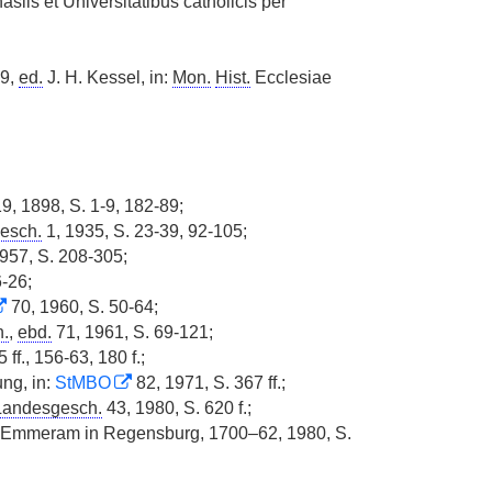
is et Universitatibus catholicis per
49,
ed.
J. H. Kessel, in:
Mon.
Hist.
Ecclesiae
9, 1898, S. 1-9, 182-89;
esch.
1, 1935, S. 23-39, 92-105;
957, S. 208-305;
6-26;
70, 1960, S. 50-64;
h.
,
ebd.
71, 1961, S. 69-121;
ff., 156-63, 180 f.;
ung, in:
StMBO
82, 1971, S. 367 ff.;
Landesgesch.
43, 1980, S. 620 f.;
Emmeram in Regensburg, 1700–62, 1980, S.