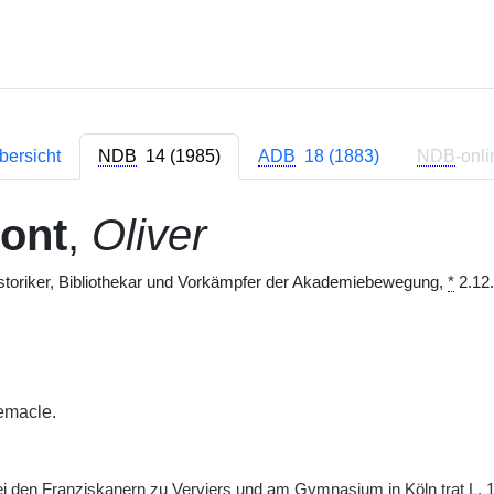
bersicht
NDB
14 (1985)
ADB
18 (1883)
NDB
-onli
ont
,
Oliver
istoriker, Bibliothekar und Vorkämpfer der Akademiebewegung,
*
2.12.
emacle.
i den Franziskanern zu Verviers und am Gymnasium in Köln trat
L.
1