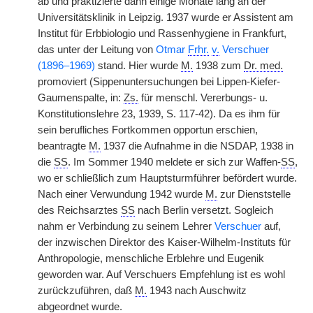
ab und praktizierte dann einige Monate lang an der
Universitätsklinik in Leipzig. 1937 wurde er Assistent am
Institut für Erbbiologio und Rassenhygiene in Frankfurt,
das unter der Leitung von
Otmar
Frhr.
v.
Verschuer
(1896–1969)
stand. Hier wurde
M.
1938 zum
Dr. med.
promoviert (Sippenuntersuchungen bei Lippen-Kiefer-
Gaumenspalte, in:
Zs.
für menschl. Vererbungs- u.
Konstitutionslehre 23, 1939, S. 117-42). Da es ihm für
sein berufliches Fortkommen opportun erschien,
beantragte
M.
1937 die Aufnahme in die NSDAP, 1938 in
die
SS
. Im Sommer 1940 meldete er sich zur Waffen-
SS
,
wo er schließlich zum Hauptsturmführer befördert wurde.
Nach einer Verwundung 1942 wurde
M.
zur Dienststelle
des Reichsarztes
SS
nach Berlin versetzt. Sogleich
nahm er Verbindung zu seinem Lehrer
Verschuer
auf,
der inzwischen Direktor des Kaiser-Wilhelm-Instituts für
Anthropologie, menschliche Erblehre und Eugenik
geworden war. Auf Verschuers Empfehlung ist es wohl
zurückzuführen, daß
M.
1943 nach Auschwitz
abgeordnet wurde.