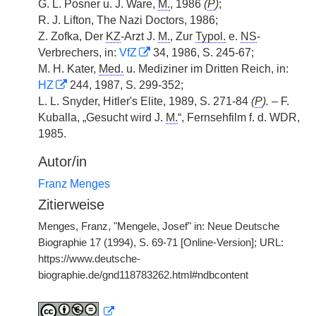
G. L. Posner u. J. Ware,
M.
, 1986
(
P
)
;
R. J. Lifton, The Nazi Doctors, 1986;
Z. Zofka, Der
KZ
-Arzt J.
M.
, Zur
Typol.
e.
NS
-
Verbrechers, in:
VfZ
34, 1986, S. 245-67;
M. H. Kater,
Med.
u. Mediziner im Dritten Reich, in:
HZ
244, 1987, S. 299-352;
L. L. Snyder, Hitler's Elite, 1989, S. 271-84
(
P
).
– F.
Kuballa, „Gesucht wird J.
M.
“, Fernsehfilm f. d. WDR,
1985.
Autor/in
Franz Menges
Zitierweise
Menges, Franz, "Mengele, Josef" in: Neue Deutsche
Biographie 17 (1994), S. 69-71 [Online-Version]; URL:
https://www.deutsche-
biographie.de/gnd118783262.html#ndbcontent