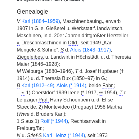
Genealogie
V
Karl (1884–1959)
, Maschinenbauing., erwarb
1907 in
G.
e. Gießerei u. Werkstatt f. landwirtsch.
Maschinen, in d. 20er Jahren drittgrößter Hersteller
v.
Dreschmaschinen in
Dtld.
, seit 1949 „Karl
Mengele & Söhne“,
S
d.
Alois (1843–1917)
,
Ziegeleibes.
|
u. Landwirt in Höchstädt, u. d. Theresia
Maier (1846–1928);
M
Walburga (1880–1946),
T
d. Josef Hupfauer (
†
1914) u. d. Theresia Bux (1850–97) in
G.
;
B
Karl (1912–49)
,
Alois (
*
1914)
, beide
Fabr.
;
–
⚭
1) Oberstdorf 1939 Irene (
*
1917,
⚮
1954),
T
d.
Leipziger
Prof.
Harry Schoenbein u. d. Elise
Stoeckle, 2) Montevideo (Uruguay) 1958 Martha
(
Wwe
d. Bruders Karl);
1
S
aus 1)
Rolf (
*
1944)
, Rechtsanwalt in
Freiburg/Br.;
N
u.
Stief-S
Karl Heinz (
*
1944)
, seit 1973