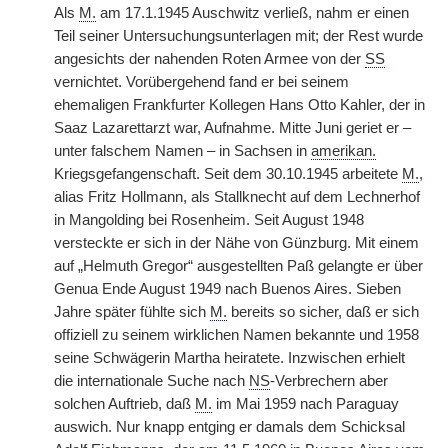
Als
M.
am 17.1.1945 Auschwitz verließ, nahm er einen
Teil seiner Untersuchungsunterlagen mit; der Rest wurde
angesichts der nahenden Roten Armee von der
SS
vernichtet. Vorübergehend fand er bei seinem
ehemaligen Frankfurter Kollegen Hans Otto Kahler, der in
Saaz Lazarettarzt war, Aufnahme. Mitte Juni geriet er –
unter falschem Namen – in Sachsen in
amerikan.
Kriegsgefangenschaft. Seit dem 30.10.1945 arbeitete
M.
,
alias Fritz Hollmann, als Stallknecht auf dem Lechnerhof
in Mangolding bei Rosenheim. Seit August 1948
versteckte er sich in der Nähe von Günzburg. Mit einem
auf „Helmuth Gregor“ ausgestellten Paß gelangte er über
Genua Ende August 1949 nach Buenos Aires. Sieben
Jahre später fühlte sich
M.
bereits so sicher, daß er sich
offiziell zu seinem wirklichen Namen bekannte und 1958
seine Schwägerin Martha heiratete. Inzwischen erhielt
die internationale Suche nach
NS
-Verbrechern aber
solchen Auftrieb, daß
M.
im Mai 1959 nach Paraguay
auswich. Nur knapp entging er damals dem Schicksal