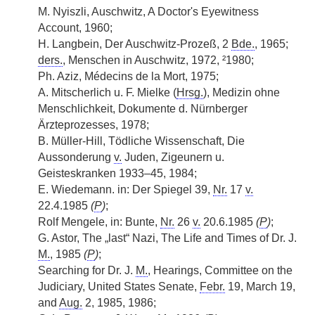
M. Nyiszli, Auschwitz, A Doctor's Eyewitness
Account, 1960;
H. Langbein, Der Auschwitz-Prozeß, 2
Bde.
, 1965;
ders.
, Menschen in Auschwitz, 1972, ²1980;
Ph. Aziz, Médecins de la Mort, 1975;
A. Mitscherlich u. F. Mielke (
Hrsg.
), Medizin ohne
Menschlichkeit, Dokumente d. Nürnberger
Ärzteprozesses, 1978;
B. Müller-Hill, Tödliche Wissenschaft, Die
Aussonderung
v.
Juden, Zigeunern u.
Geisteskranken 1933–45, 1984;
E. Wiedemann. in: Der Spiegel 39,
Nr.
17
v.
22.4.1985
(
P
)
;
Rolf Mengele, in: Bunte,
Nr.
26
v.
20.6.1985
(
P
)
;
G. Astor, The „last“ Nazi, The Life and Times of Dr. J.
M.
, 1985
(
P
)
;
Searching for Dr. J.
M.
, Hearings, Committee on the
Judiciary, United States Senate,
Febr.
19, March 19,
and
Aug.
2, 1985, 1986;