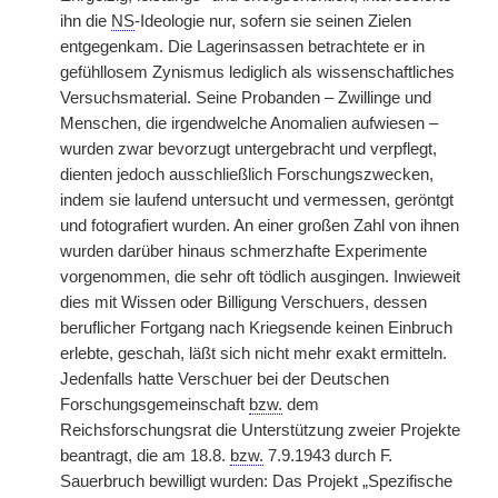
ihn die
NS
-Ideologie nur, sofern sie seinen Zielen
entgegenkam. Die Lagerinsassen betrachtete er in
gefühllosem Zynismus lediglich als wissenschaftliches
Versuchsmaterial. Seine Probanden – Zwillinge und
Menschen, die irgendwelche Anomalien aufwiesen –
wurden zwar bevorzugt untergebracht und verpflegt,
dienten jedoch ausschließlich Forschungszwecken,
indem sie laufend untersucht und vermessen, geröntgt
und fotografiert wurden. An einer großen Zahl von ihnen
wurden darüber hinaus schmerzhafte Experimente
vorgenommen, die sehr oft tödlich ausgingen. Inwieweit
dies mit Wissen oder Billigung Verschuers, dessen
beruflicher Fortgang nach Kriegsende keinen Einbruch
erlebte, geschah, läßt sich nicht mehr exakt ermitteln.
Jedenfalls hatte Verschuer bei der Deutschen
Forschungsgemeinschaft
bzw.
dem
Reichsforschungsrat die Unterstützung zweier Projekte
beantragt, die am 18.8.
bzw.
7.9.1943 durch F.
Sauerbruch bewilligt wurden: Das Projekt „Spezifische