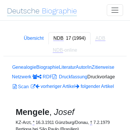
Deutsche
Biographie
Übersicht
NDB
17 (1994)
ADB
NDB
-online
Genealogie
Biographie
Literatur
Autor/in
Zitierweise
Netzwerk
RDF
Druckfassung
Druckvorlage
vorheriger Artikel
folgender Artikel
Scan
Mengele
,
Josef
KZ-Arzt,
*
16.3.1911 Günzburg/Donau,
†
7.2.1979
Bertigoa bei São Paulo (Brasilien).