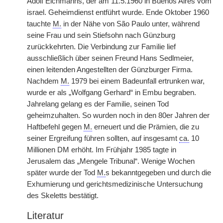
Adolf Eichmanns, der am 11.5.1960 in Buenos Aires vom
israel. Geheimdienst entführt wurde. Ende Oktober 1960
tauchte
M.
in der Nähe von São Paulo unter, während
seine Frau und sein Stiefsohn nach Günzburg
zurückkehrten. Die Verbindung zur Familie lief
ausschließlich über seinen Freund Hans Sedlmeier,
einen leitenden Angestellten der Günzburger Firma.
Nachdem
M.
1979 bei einem Badeunfall ertrunken war,
wurde er als „Wolfgang Gerhard“ in Embu begraben.
Jahrelang gelang es der Familie, seinen Tod
geheimzuhalten. So wurden noch in den 80er Jahren der
Haftbefehl gegen
M.
erneuert und die Prämien, die zu
seiner Ergreifung führen sollten, auf insgesamt
ca.
10
Millionen DM erhöht. Im Frühjahr 1985 tagte in
Jerusalem das „Mengele Tribunal“. Wenige Wochen
später wurde der Tod
M.
s bekanntgegeben und durch die
Exhumierung und gerichtsmedizinische Untersuchung
des Skeletts bestätigt.
Literatur