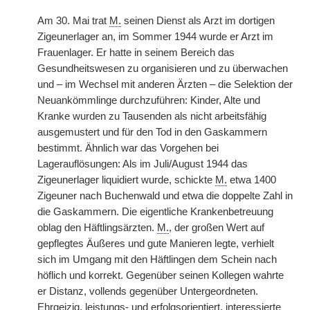
Am 30. Mai trat
M.
seinen Dienst als Arzt im dortigen
Zigeunerlager an, im Sommer 1944 wurde er Arzt im
Frauenlager. Er hatte in seinem Bereich das
Gesundheitswesen zu organisieren und zu überwachen
und – im Wechsel mit anderen Ärzten – die Selektion der
Neuankömmlinge durchzuführen: Kinder, Alte und
Kranke wurden zu Tausenden als nicht arbeitsfähig
ausgemustert und für den Tod in den Gaskammern
bestimmt. Ähnlich war das Vorgehen bei
Lagerauflösungen: Als im Juli/August 1944 das
Zigeunerlager liquidiert wurde, schickte
M.
etwa 1400
Zigeuner nach Buchenwald und etwa die doppelte Zahl in
die Gaskammern. Die eigentliche Krankenbetreuung
oblag den Häftlingsärzten.
M.
, der großen Wert auf
gepflegtes Äußeres und gute Manieren legte, verhielt
sich im Umgang mit den Häftlingen dem Schein nach
höflich und korrekt. Gegenüber seinen Kollegen wahrte
er Distanz, vollends gegenüber Untergeordneten.
Ehrgeizig, leistungs- und erfolgsorientiert, interessierte