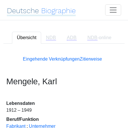
Deutsche
Biographie
Übersicht
NDB
ADB
NDB
-online
Eingehende Verknüpfungen
Zitierweise
Mengele, Karl
Lebensdaten
1912 – 1949
Beruf/Funktion
Fabrikant
;
Unternehmer