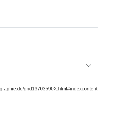
iographie.de/gnd13703590X.html#indexcontent