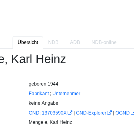
Übersicht
NDB
ADB
NDB
-online
, Karl Heinz
geboren 1944
Fabrikant
;
Unternehmer
keine Angabe
GND: 13703590X
|
GND-Explorer
|
OGND
Mengele, Karl Heinz