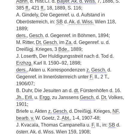
Abhh.
d. Hist.Cl. d.
Bayer. Ak. d. Wiss.
7, 1886, S.
385
ff.
, 421
ff.
, 18, 1889, S. 116;
A. Gindely, Die Gegenref. u. d. Aufstand in
Oberösterreich, in:
SB
d.
Ak. d. Wiss.
Wien 118,
1889;
ders.
,
Gesch.
d. Gegenref. in Böhmen, 1894;
M. Ritter,
Dt.
Gesch.
im
Za.
d. Gegenref. u. d.
Dreißigj. Krieges, 3
Bde.
, 1889;
J. Loserth, Der Huldigungsstreit nach d. Tod d.
Erzhzg.
Karl II. 1590–92, 1898;
ders.
, Akten u. Korrespondenzen
z.
Gesch.
d.
Gegenref. in Innerösterrreich unter
F.
II., 2 T.,
1906/07;
B. Duhr, Die Jesuiten an d.
dt.
Fürstenhöfen d. 16.
Jh.
,
Erll.
u.
Ergg.
zu Janssens
Gesch.
d.
Dt.
Volkes,
1901;
Briefe u. Akten
z.
Gesch.
d. Dreißigj. Krieges,
NF
,
bearb.
v.
W. Goetz, 2.
Abt.
, 1-4, 1907-48;
J. Kvacala, Thomas Campanella u.
F.
II., in:
SB
d.
österr.
Ak. d. Wiss.
Wien 159, 1908;