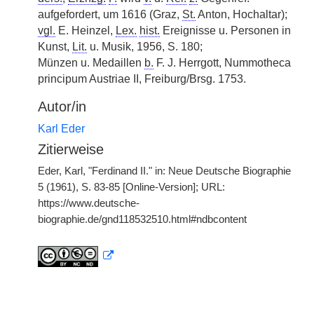
aufgefordert, um 1616 (Graz,
St.
Anton, Hochaltar);
vgl.
E. Heinzel,
Lex.
hist.
Ereignisse u. Personen in
Kunst,
Lit.
u. Musik, 1956, S. 180;
Münzen u. Medaillen
b.
F. J. Herrgott, Nummotheca
principum Austriae II, Freiburg/Brsg. 1753.
Autor/in
Karl Eder
Zitierweise
Eder, Karl, "Ferdinand II." in: Neue Deutsche Biographie
5 (1961), S. 83-85 [Online-Version]; URL:
https://www.deutsche-
biographie.de/gnd118532510.html#ndbcontent