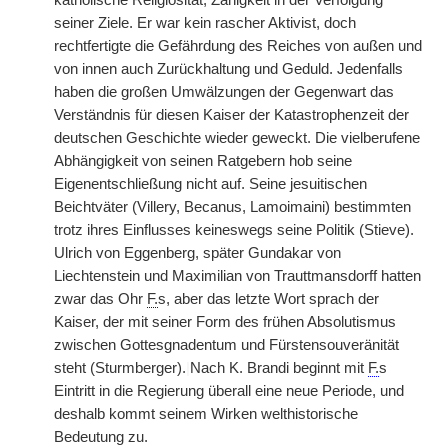
katholische Religiosität, Zähigkeit in der Verfolgung
seiner Ziele. Er war kein rascher Aktivist, doch
rechtfertigte die Gefährdung des Reiches von außen und
von innen auch Zurückhaltung und Geduld. Jedenfalls
haben die großen Umwälzungen der Gegenwart das
Verständnis für diesen Kaiser der Katastrophenzeit der
deutschen Geschichte wieder geweckt. Die vielberufene
Abhängigkeit von seinen Ratgebern hob seine
Eigenentschließung nicht auf. Seine jesuitischen
Beichtväter (Villery, Becanus, Lamoimaini) bestimmten
trotz ihres Einflusses keineswegs seine Politik (Stieve).
Ulrich von Eggenberg, später Gundakar von
Liechtenstein und Maximilian von Trauttmansdorff hatten
zwar das Ohr
F.
s, aber das letzte Wort sprach der
Kaiser, der mit seiner Form des frühen Absolutismus
zwischen Gottesgnadentum und Fürstensouveränität
steht (Sturmberger).
|
Nach K. Brandi beginnt mit
F.
s
Eintritt in die Regierung überall eine neue Periode, und
deshalb kommt seinem Wirken welthistorische
Bedeutung zu.