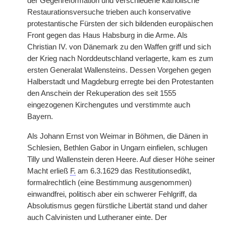
der Gegenreformation und verschiedene katholische
Restaurationsversuche trieben auch konservative
protestantische Fürsten der sich bildenden europäischen
Front gegen das Haus Habsburg in die Arme. Als
Christian IV. von Dänemark zu den Waffen griff und sich
der Krieg nach Norddeutschland verlagerte, kam es zum
ersten Generalat Wallensteins. Dessen Vorgehen gegen
Halberstadt und Magdeburg erregte bei den Protestanten
den Anschein der Rekuperation des seit 1555
eingezogenen Kirchengutes und verstimmte auch
Bayern.
Als Johann Ernst von Weimar in Böhmen, die Dänen in
Schlesien, Bethlen Gabor in Ungarn einfielen, schlugen
Tilly und Wallenstein deren Heere. Auf dieser Höhe seiner
Macht erließ
F.
am 6.3.1629 das Restitutionsedikt,
formalrechtlich (eine Bestimmung ausgenommen)
einwandfrei, politisch aber ein schwerer Fehlgriff, da
Absolutismus gegen fürstliche Libertät stand und daher
auch Calvinisten und Lutheraner einte. Der