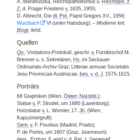
A. Wandruszka, Reichspatriotismus u.
Reichspol.
z.
Z.
d. Prager Friedens
v.
1635, 1955;
D. Albrecht, Die
dt.
Pol.
Papst Gregors XV., 1956;
Wurzbach
VI
(unter Habsburg). – Moderne krit.
Biogr.
fehlt.
Quellen
Qu.
:
Visitations-Protokoll, geschr.
v.
Fürstbischof M.
Brenner u. s. Sekretären,
Hs.
im Seckauer
Ordinariats-Archiv Graz; Litterae annuae Societatis
Jesu Provinciae Austriacae,
bes.
v.
d. J.
1575-1615.
Porträts
68 Graphiken (Wien,
Österr.
Nat.bibl.
);
Statue
v.
P. Strudel, um 1680 (Laxenburg);
Holzstatue
v.
L. Worster, 17.
Jh.
(Wien,
Kapuzinergruft);
Gem.
v.
F. Pourbus (Madrid, Prado);
P. de Pomis, um 1607 (Graz, Joanneum);
ders.
,
Erzhzg.
F.
wird
v.
d.
Rel.
z.
Gegenref.