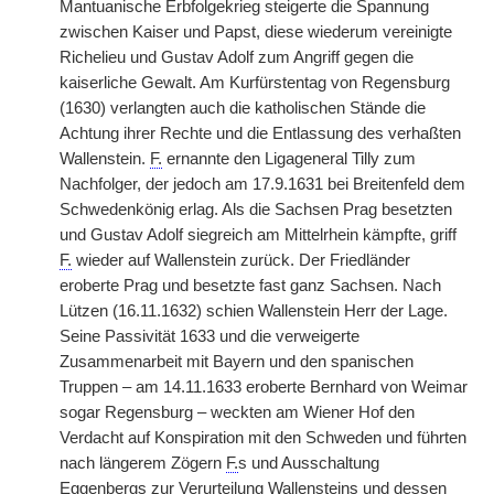
Mantuanische Erbfolgekrieg steigerte die Spannung
zwischen Kaiser und Papst, diese wiederum vereinigte
Richelieu und Gustav Adolf zum Angriff gegen die
kaiserliche Gewalt. Am Kurfürstentag von Regensburg
(1630) verlangten auch die katholischen Stände die
Achtung ihrer Rechte und die Entlassung des verhaßten
Wallenstein.
F.
ernannte den Ligageneral Tilly zum
Nachfolger, der jedoch am 17.9.1631 bei Breitenfeld dem
Schwedenkönig erlag. Als die Sachsen Prag besetzten
und Gustav Adolf siegreich am Mittelrhein kämpfte, griff
F.
wieder auf Wallenstein zurück. Der Friedländer
eroberte Prag und besetzte fast ganz Sachsen. Nach
Lützen (16.11.1632) schien Wallenstein Herr der Lage.
Seine Passivität 1633 und die verweigerte
Zusammenarbeit mit Bayern und den spanischen
Truppen – am 14.11.1633 eroberte Bernhard von Weimar
sogar Regensburg – weckten am Wiener Hof den
Verdacht auf Konspiration mit den Schweden und führten
nach längerem Zögern
F.
s und Ausschaltung
Eggenbergs zur Verurteilung Wallensteins und dessen