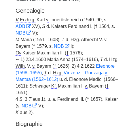
Genealogie
V
Erzhzg.
Karl
v.
Innerösterreich (1540–90, s.
ADB
XV),
S
d. Kaisers Ferdinand I. (
†
1564, s.
NDB
V);
M
Maria (1551–1608),
T
d.
Hzg.
Albrecht V.
v.
Bayern (
†
1579, s.
NDB
I);
Ov
Kaiser Maximilian II. (
†
1576);
⚭
1) 23.4.1600 Maria Anna (1574–1616),
T
d.
Hzg.
Wilh.
V.
v.
Bayern (
†
1626), 2) 4.2.1622
Eleonore
(1598–1655)
,
T
d.
Hzg.
Vinzenz I. Gonzaga
v.
Mantua (1562–1612)
u. d. Eleonore Medici (1566–
1611);
Schwager
Kf.
Maximilian I.
v.
Bayern (
†
1651);
4
S
, 3
T
aus 1),
u. a.
Ferdinand III. (
†
1657), Kaiser
(s.
NDB
V);
K
aus 2).
Biographie