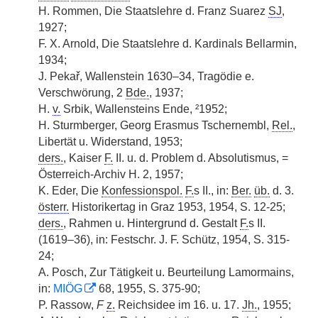
H. Rommen, Die Staatslehre d. Franz Suarez
SJ
,
1927;
F. X. Arnold, Die Staatslehre d. Kardinals Bellarmin,
1934;
J. Pekař, Wallenstein 1630–34, Tragödie e.
Verschwörung, 2
Bde.
, 1937;
H.
v.
Srbik, Wallensteins Ende, ²1952;
H. Sturmberger, Georg Erasmus Tschernembl,
Rel.
,
Libertät u. Widerstand, 1953;
ders.
, Kaiser
F.
II. u. d. Problem d. Absolutismus, =
Österreich-Archiv H. 2, 1957;
K. Eder, Die
Konfessionspol.
F.
s II., in:
Ber.
üb.
d. 3.
österr.
Historikertag in Graz 1953, 1954, S. 12-25;
ders.
, Rahmen u. Hintergrund d. Gestalt
F.
s II.
(1619–36), in: Festschr. J. F. Schütz, 1954, S. 315-
24;
A. Posch, Zur Tätigkeit u. Beurteilung Lamormains,
in:
MIÖG
68, 1955, S. 375-90;
P. Rassow,
F
z.
Reichsidee im 16. u. 17.
Jh.
, 1955;