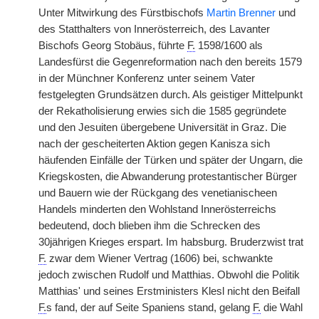
Unter Mitwirkung des Fürstbischofs
Martin Brenner
und
des Statthalters von Innerösterreich, des Lavanter
Bischofs Georg Stobäus, führte
F.
1598/1600 als
Landesfürst die Gegenreformation nach den bereits 1579
in der Münchner Konferenz unter seinem Vater
festgelegten Grundsätzen durch. Als geistiger Mittelpunkt
der Rekatholisierung erwies sich die 1585 gegründete
und den Jesuiten übergebene Universität in Graz. Die
nach der gescheiterten Aktion gegen Kanisza sich
häufenden Einfälle der Türken und später der Ungarn, die
Kriegskosten, die Abwanderung protestantischer Bürger
und Bauern wie der Rückgang des venetianischeen
Handels minderten den Wohlstand Innerösterreichs
bedeutend, doch blieben ihm die Schrecken des
30jährigen Krieges erspart. Im habsburg. Bruderzwist trat
F.
zwar dem Wiener Vertrag (1606) bei, schwankte
jedoch zwischen Rudolf und Matthias. Obwohl die Politik
Matthias' und seines Erstministers Klesl nicht den Beifall
F.
s fand, der auf Seite Spaniens stand, gelang
F.
die Wahl