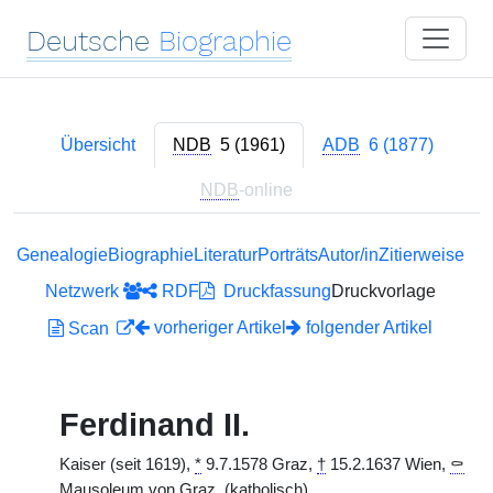
Deutsche
Biographie
Übersicht
NDB
5 (1961)
ADB
6 (1877)
NDB
-online
Genealogie
Biographie
Literatur
Porträts
Autor/in
Zitierweise
Netzwerk
RDF
Druckfassung
Druckvorlage
vorheriger Artikel
folgender Artikel
Scan
Ferdinand II.
Kaiser (seit 1619),
*
9.7.1578 Graz,
†
15.2.1637 Wien,
⚰
Mausoleum von Graz. (katholisch)