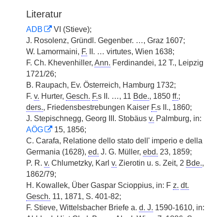
Literatur
ADB
VI (Stieve);
J. Rosolenz, Gründl. Gegenber. …, Graz 1607;
W. Lamormaini,
F.
II. … virtutes, Wien 1638;
F. Ch. Khevenhiller,
Ann.
Ferdinandei, 12 T., Leipzig
1721/26;
B. Raupach, Ev. Österreich, Hamburg 1732;
F.
v.
Hurter,
Gesch.
F.
s II. …, 11
Bde.
, 1850
ff.
;
ders.
, Friedensbestrebungen Kaiser
F.
s II., 1860;
J. Stepischnegg, Georg III. Stobäus
v.
Palmburg, in:
AÖG
15, 1856;
C. Carafa, Relatione dello stato dell' imperio e della
Germania (1628),
ed.
J. G. Müller,
ebd.
23, 1859;
P. R.
v.
Chlumetzky, Karl
v.
Zierotin u. s. Zeit, 2
Bde.
,
1862/79;
H. Kowallek, Über Gaspar Scioppius, in: F
z.
dt.
Gesch.
11, 1871, S. 401-82;
F. Stieve, Wittelsbacher Briefe a.
d. J.
1590-1610, in: