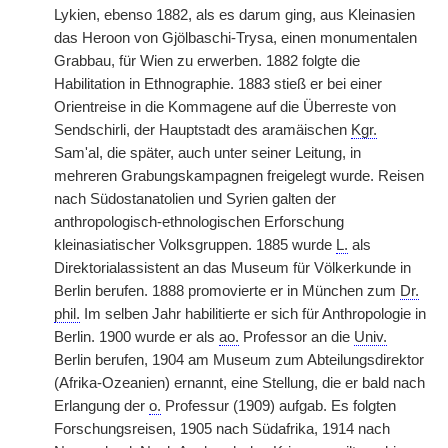
Lykien, ebenso 1882, als es darum ging, aus Kleinasien
das Heroon von Gjölbaschi-Trysa, einen monumentalen
Grabbau, für Wien zu erwerben. 1882 folgte die
Habilitation in Ethnographie. 1883 stieß er bei einer
Orientreise in die Kommagene auf die Überreste von
Sendschirli, der Hauptstadt des aramäischen
Kgr.
Sam'al, die später, auch unter seiner Leitung, in
mehreren Grabungskampagnen freigelegt wurde. Reisen
nach Südostanatolien und Syrien galten der
anthropologisch-ethnologischen Erforschung
kleinasiatischer Volksgruppen. 1885 wurde
L.
als
Direktorialassistent an das Museum für Völkerkunde in
Berlin berufen. 1888 promovierte er in München zum
Dr.
phil.
Im selben Jahr habilitierte er sich für Anthropologie in
Berlin. 1900 wurde er als
ao.
Professor an die
Univ.
Berlin berufen, 1904 am Museum zum Abteilungsdirektor
(Afrika-Ozeanien) ernannt, eine Stellung, die er bald nach
Erlangung der
o.
Professur (1909) aufgab. Es folgten
Forschungsreisen, 1905 nach Südafrika, 1914 nach