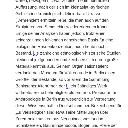
waren, bewogen
L.
zwar zu einer heute überholten
Auffassung, nach der sich im kleinasiat.-syrischen
Gebiet eine kraniologisch definierbare Urrasse
(„Armenide“) ermitteln ließe, die man auch auf den
Skulpturen von Sendschirli wiedererkennen könne.
Einige seiner Analysen haben jedoch, trotz einer
seinerzeit noch fehlenden genetischen Basis für eine
biologische Rassenkonzeption, auch heute noch
Bestand.
L.
s zahlreiche ethnologisch-historische Studien
bleiben objektgebunden und zeichnen sich durch große
Materialkenntnis aus. Seinem Organisationstalent
verdankt das Museum für Völkerkunde in Berlin einen
Großteil der Bestände, so vor allem die Sammlung
Beninscher Altertümer, der
L.
ein 3bändiges Werk
widmete. Seine Lehrtätigkeit als erster
o.
Professor für
Anthropologie in Berlin trug wesentlich zur Verbreitung
dieser Wissenschaft in Deutschland bei. Bezeichnend für
L.
s Vielseitigkeit sind etwa seine Mitteilungen über
Zeremonialmasken aus Neuguinea, westsudan.
Schnitzereien, Baumrindenboote, Bogen und Pfeile der