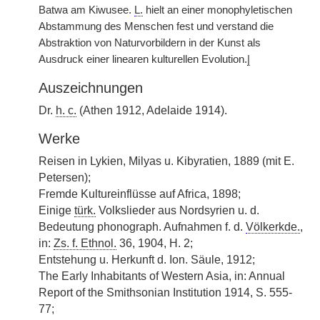
Batwa am Kiwusee.
L.
hielt an einer monophyletischen
Abstammung des Menschen fest und verstand die
Abstraktion von Naturvorbildern in der Kunst als
Ausdruck einer linearen kulturellen Evolution.
|
Auszeichnungen
Dr.
h. c.
(Athen 1912, Adelaide 1914).
Werke
Reisen in Lykien, Milyas u. Kibyratien, 1889 (mit E.
Petersen);
Fremde Kultureinflüsse auf Africa, 1898;
Einige
türk.
Volkslieder aus Nordsyrien u. d.
Bedeutung phonograph. Aufnahmen f. d.
Völkerkde.
,
in:
Zs. f. Ethnol.
36, 1904, H. 2;
Entstehung u. Herkunft d. Ion. Säule, 1912;
The Early Inhabitants of Western Asia, in: Annual
Report of the Smithsonian Institution 1914, S. 555-
77;