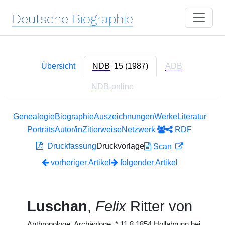
Deutsche
Biographie
Übersicht
NDB
15 (1987)
ADB
NDB
-online
Genealogie
Biographie
Auszeichnungen
Werke
Literatur
Porträts
Autor/in
Zitierweise
Netzwerk
RDF
Druckfassung
Druckvorlage
Scan
vorheriger Artikel
folgender Artikel
Luschan
,
Felix
Ritter von
Anthropologe, Archäologe,
*
11.8.1854 Hollabrunn bei