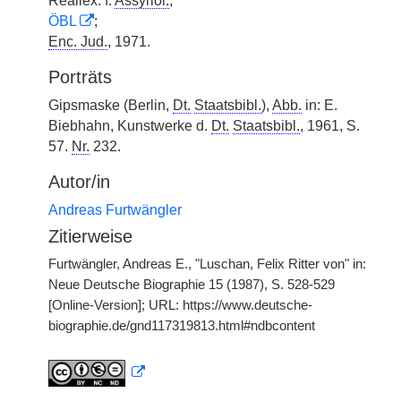
Reallex. f.
Assyriol.
;
ÖBL
;
Enc. Jud.
, 1971.
Porträts
Gipsmaske (Berlin,
Dt.
Staatsbibl.
),
Abb.
in: E.
Biebhahn, Kunstwerke d.
Dt.
Staatsbibl.
, 1961, S.
57.
Nr.
232.
Autor/in
Andreas Furtwängler
Zitierweise
Furtwängler, Andreas E., "Luschan, Felix Ritter von" in:
Neue Deutsche Biographie 15 (1987), S. 528-529
[Online-Version]; URL: https://www.deutsche-
biographie.de/gnd117319813.html#ndbcontent