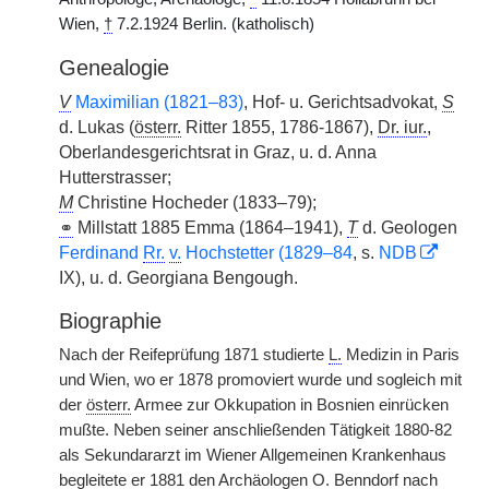
Wien,
†
7.2.1924 Berlin. (katholisch)
Genealogie
V
Maximilian (1821–83)
, Hof- u. Gerichtsadvokat,
S
d. Lukas (
österr.
Ritter 1855, 1786-1867),
Dr. iur.
,
Oberlandesgerichtsrat in Graz, u. d. Anna
Hutterstrasser;
M
Christine Hocheder (1833–79);
⚭
Millstatt 1885 Emma (1864–1941),
T
d. Geologen
Ferdinand
Rr.
v.
Hochstetter (1829–84
, s.
NDB
IX), u. d. Georgiana Bengough.
Biographie
Nach der Reifeprüfung 1871 studierte
L.
Medizin in Paris
und Wien, wo er 1878 promoviert wurde und sogleich mit
der
österr.
Armee zur Okkupation in Bosnien einrücken
mußte. Neben seiner anschließenden Tätigkeit 1880-82
als Sekundararzt im Wiener Allgemeinen Krankenhaus
begleitete er 1881 den Archäologen O. Benndorf nach