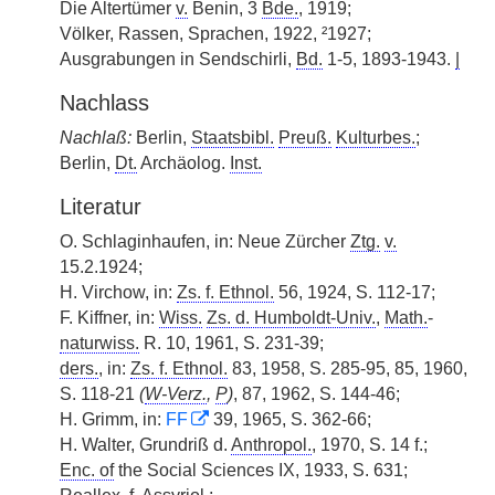
Die Altertümer
v.
Benin, 3
Bde.
, 1919;
Völker, Rassen, Sprachen, 1922, ²1927;
Ausgrabungen in Sendschirli,
Bd.
1-5, 1893-1943.
|
Nachlass
Nachlaß:
Berlin,
Staatsbibl.
Preuß.
Kulturbes.
;
Berlin,
Dt.
Archäolog.
Inst.
Literatur
O. Schlaginhaufen, in: Neue Zürcher
Ztg.
v.
15.2.1924;
H. Virchow, in:
Zs. f. Ethnol.
56, 1924, S. 112-17;
F. Kiffner, in:
Wiss.
Zs. d. Humboldt-Univ.
,
Math.
-
naturwiss.
R. 10, 1961, S. 231-39;
ders.
, in:
Zs. f. Ethnol.
83, 1958, S. 285-95, 85, 1960,
S. 118-21
(
W-Verz.
,
P
)
, 87, 1962, S. 144-46;
H. Grimm, in:
FF
39, 1965, S. 362-66;
H. Walter, Grundriß d.
Anthropol.
, 1970, S. 14 f.;
Enc. of
the Social Sciences IX, 1933, S. 631;