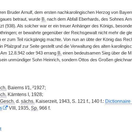
ren Bruder Arnulf, dem ersten nachkarolingischen Herzog von Bayer
hgaues betraut, wurde
B.
nach dem Abfall Eberhards, des Sohnes Arn
zt (938). Als solcher war er ein treuer Anhänger des Königs, beso
othringen; er bewahrte gegenüber der Reichsgewalt nicht mehr die gle
n er zum Teil rückgängig machte. Von nun an übte der König das Re
n Pfalzgraf zur Seite gestellt und die Verwaltung des alten karoling
 Am 12.8.942 oder 943 errang
B.
einen bedeutsamen Sieg über die M
t sein unmündiger Sohn Heinrich, sondern Ottos des Großen gleichna
ch.
Baierns I/1, ²1927;
ch.
Kärntens I, 1928;
Gesch.
d.
sächs.
Kaiserzeit, 1943, S. 121 f., 140 f.:
Dictionnaire
s
VIII, 1935,
Sp.
966 f.
t