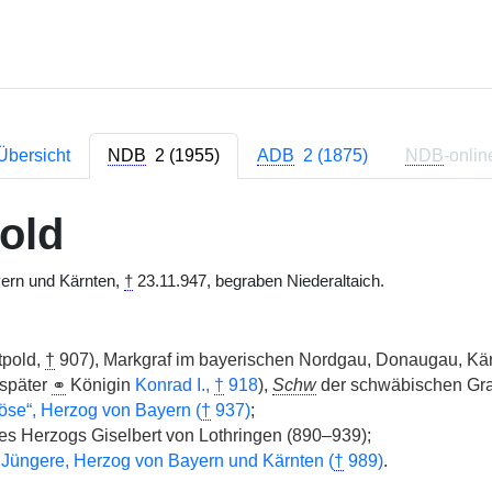
Übersicht
NDB
2 (1955)
ADB
2 (1875)
NDB
-onlin
old
ern und Kärnten,
†
23.11.947, begraben Niederaltaich.
tpold,
†
907), Markgraf im bayerischen Nordgau, Donaugau, Kä
später
⚭
Königin
Konrad I.,
†
918
),
Schw
der schwäbischen Gra
Böse“, Herzog von Bayern (
†
937)
;
s Herzogs Giselbert von Lothringen (890–939);
 Jüngere, Herzog von Bayern und Kärnten (
†
989)
.