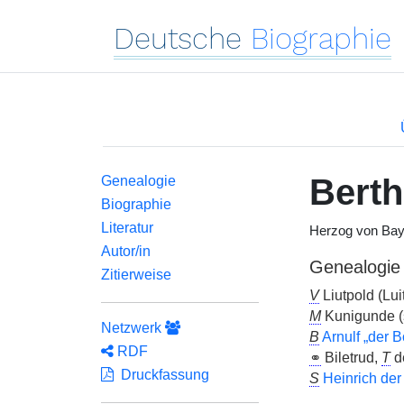
Deutsche
Biographie
Berth
Genealogie
Biographie
Literatur
Herzog von Bay
Autor/in
Genealogie
Zitierweise
V
Liutpold (Lui
M
Kunigunde (
Netzwerk
B
Arnulf „der 
RDF
⚭
Biletrud,
T
de
Druckfassung
S
Heinrich der