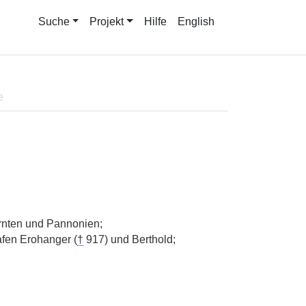
Suche
Projekt
Hilfe
English
e
rnten und Pannonien;
fen Erohanger (
†
917) und Berthold;