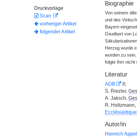
Biographie
Druckvorlage
Von seinem älte
Scan
und des Vintsc
vorheriger Artikel
Bayern eingeset
folgender Artikel
Giselbert von L
Säkularisatione
Herzog wurde ei
worden zu sein.
folgte ihm nich
Literatur
ADB
II;
S. Riezler,
Ges
A. Jaksch,
Ges
R. Holtzmann,
Ecclésiastique
Autor/in
Heinrich Appel