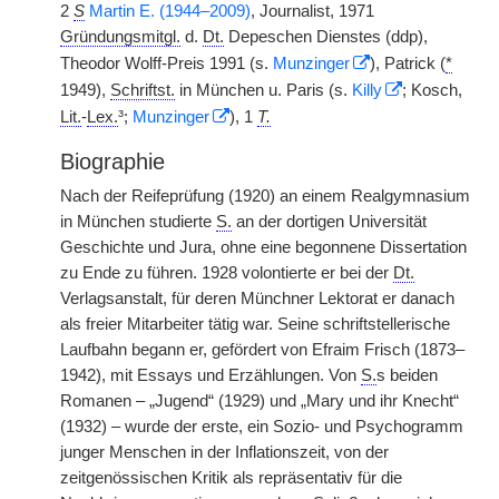
2
S
Martin E. (1944–2009)
, Journalist, 1971
Gründungsmitgl.
d.
Dt.
Depeschen Dienstes (ddp),
Theodor Wolff-Preis 1991 (s.
Munzinger
), Patrick (
*
1949),
Schriftst.
in München u. Paris (s.
Killy
; Kosch,
Lit.
-
Lex.
³;
Munzinger
), 1
T.
Biographie
Nach der Reifeprüfung (1920) an einem Realgymnasium
in München studierte
S.
an der dortigen Universität
Geschichte und Jura, ohne eine begonnene Dissertation
zu Ende zu führen. 1928 volontierte er bei der
Dt.
Verlagsanstalt, für deren Münchner Lektorat er danach
als freier Mitarbeiter tätig war. Seine schriftstellerische
Laufbahn begann er, gefördert von Efraim Frisch (1873–
1942), mit Essays und Erzählungen. Von
S.
s beiden
Romanen – „Jugend“ (1929) und „Mary und ihr Knecht“
(1932) – wurde der erste, ein Sozio- und Psychogramm
junger Menschen in der Inflationszeit, von der
zeitgenössischen Kritik als repräsentativ für die