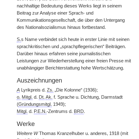
nachhaltige Bedeutung dieses Werks liegt in seinem
Beitrag zur Analyse einer Sprach- und
Kommunikationsgesellschaft, die über den Untergang
des Nationalsozialismus hinaus fortbestand.
S.
s Name verbindet sich heute in erster Linie mit seinen
sprachkritischen und „sprachpflegerischen“ Beiträgen.
Darüber hinaus erfahren seine journalistischen
Leistungen zur Wiederherstellung einer freien Presse mit
unabhängiger Berichterstattung hohe Wertschätzung.
Auszeichnungen
A
Lyrikpreis d.
Zs.
„Die Kolonne“ (1936);
o.
Mitgl.
d.
Dt.
Ak.
f. Sprache u. Dichtung, Darmstadt
(
Gründungsmitgl.
1949);
Mitgl.
d.
P.E.N.
-Zentrums d.
BRD
.
Werke
Weitere W
Thomas Kranzelhuber u. anderes, 1918 (mit