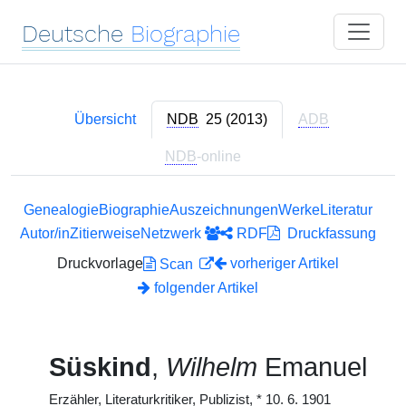
Deutsche
Biographie
Übersicht
NDB
25 (2013)
ADB
NDB
-online
Genealogie
Biographie
Auszeichnungen
Werke
Literatur
Autor/in
Zitierweise
Netzwerk
RDF
Druckfassung
Druckvorlage
vorheriger Artikel
Scan
folgender Artikel
Süskind
,
Wilhelm
Emanuel
Erzähler, Literaturkritiker, Publizist,
*
10. 6. 1901