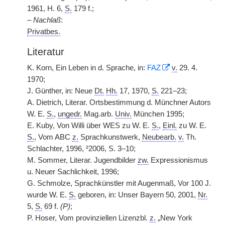
1961, H. 6,
S.
179 f.;
–
Nachlaß
:
Privatbes.
Literatur
K. Korn, Ein Leben in d. Sprache, in:
FAZ
v.
29. 4.
1970;
J. Günther, in: Neue
Dt.
Hh.
17, 1970,
S.
221–23;
A. Dietrich, Literar. Ortsbestimmung d. Münchner Autors
W. E.
S.
,
ungedr.
Mag.arb.
Univ.
München 1995;
E. Kuby, Von Willi über WES zu W. E.
S.
,
Einl.
zu W. E.
S.
, Vom ABC
z.
Sprachkunstwerk,
Neubearb.
v.
Th.
Schlachter, 1996, ²2006, S. 3–10;
M. Sommer, Literar. Jugendbilder
zw.
Expressionismus
u. Neuer Sachlichkeit, 1996;
G. Schmolze, Sprachkünstler mit Augenmaß, Vor 100 J.
wurde W. E.
S.
geboren, in: Unser Bayern 50, 2001,
Nr.
5,
S.
69 f.
(P)
;
P. Hoser, Vom provinziellen Lizenzbl.
z.
„New York