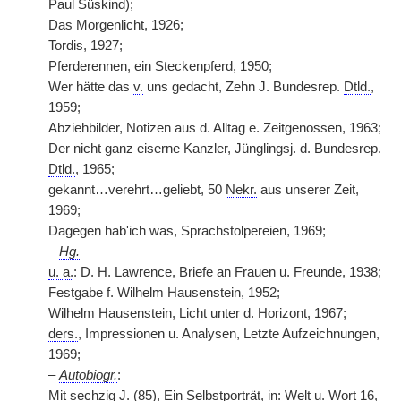
Paul Süskind);
Das Morgenlicht, 1926;
Tordis, 1927;
Pferderennen, ein Steckenpferd, 1950;
Wer hätte das
v.
uns gedacht, Zehn J. Bundesrep.
Dtld.
,
1959;
Abziehbilder, Notizen aus d. Alltag e. Zeitgenossen, 1963;
Der nicht ganz eiserne Kanzler, Jünglingsj. d. Bundesrep.
Dtld.
, 1965;
gekannt…verehrt…geliebt, 50
Nekr.
aus unserer Zeit,
1969;
Dagegen hab'ich was, Sprachstolpereien, 1969;
–
Hg.
u. a.
: D. H. Lawrence, Briefe an Frauen u. Freunde, 1938;
Festgabe f. Wilhelm Hausenstein, 1952;
Wilhelm Hausenstein, Licht unter d. Horizont, 1967;
ders.
, Impressionen u. Analysen, Letzte Aufzeichnungen,
1969;
–
Autobiogr.
:
Mit sechzig J. (85), Ein Selbstporträt, in: Welt u. Wort 16,