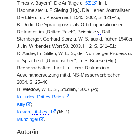
Times
v.
Bayern“, Die Anfänge d.
SZ
, in: L.
Hachmeister u. F. Siering (
Hg.
), Die Herren Journalisten,
Die Elite d.
dt.
Presse nach 1945, 2002,
S.
121–45;
B. Dodd, Die Sprachglosse als Ort d. oppositionellen
Diskurses im „Dritten Reich“, Beispiele
v.
Dolf
Sternberger, Gerhard Storz u. W.
S.
aus d. frühen 1940er
J., in: Wirkendes Wort 53, 2003, H. 2,
S.
241–51;
R. André, Im Stillen, W. E.
S.
, der Nürnberger Prozess u.
d. Sprache d. „Unmenschen“, in:
S.
Braese (
Hg.
),
Rechenschaften, Jurist. u. literar. Diskurs in d.
Auseinandersetzung mit d.
NS
-Massenverbrechen,
2004,
S.
25–46;
H. Wiedow, W. E.
S.
, Studien, ²2007
(P)
;
Kulturlex. Drittes Reich
;
Killy
;
Kosch,
Lit.
-
Lex.
³
(W, L)
;
Munzinger
.
Autor/in