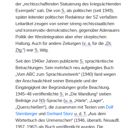
der „rechtsschaffenden Statuierung des kriegsächtenden
Exempels“ sah. Die von
S.
als politischer (seit 1949),
später leitender politischer Redakteur der SZ verfaßten
Leitartikel zeugen von seiner streng rechtsstaatlichen
und konservativ-demokratischen, gegenüber Adenauers
Politik der Westintegration aber eher skeptischen
Haltung. Auch für andere Zeitungen (
v. a.
für die „
Dt.
Ztg.
“) war
S.
tätig.
Seit den 1940er Jahren publizierte
S.
sprachkritische
Betrachtungen. Sein mehrfach neu aufgelegtes Buch
„Vom ABC zum Sprachkunstwerk“ (1940) fand wegen
der Anschaulichkeit seiner Beispiele und der
Eingängigkeit der Begründungen große Beachtung.
1945–48 veröffentlichte
S.
in „Die Wandlung“ sieben
Beiträge zur
NS
-Sprache (
u. a.
„Härte“, „Lager“,
„Querschießen“), die zusammen mit Texten von
Dolf
Sternberger
und
Gerhard Storz
u. d. T.
„Aus dem
Wörterbuch des Unmenschen“ (1946, überarb. Neuaufll.
1957, 1967) als Buch veröffentlicht wurden. Die