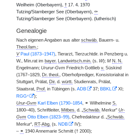
Weilheim (Oberbayern),
†
17. 4. 1970
Tutzing/Starnberger See (Oberbayern),
⚰
Tutzing/Starnberger See (Oberbayern). (lutherisch)
Genealogie
Nach eigenen Angaben aus alter
schwäb.
Bauern- u.
Theol.fam.
;
V
Paul (1873–1947)
, Tierarzt, Tierzuchtdir. in Penzberg u.
W., Min.rat im
bayer.
Landwirtsch.min.
(s.
W
);
M
N. N.
Engelmann;
Ururur-Gvm
Friedrich Gottlieb
v.
Süskind
(1767–1829,
Dr. theol.
, Oberhofprediger, Konsistorialrat in
Stuttgart, Prälat,
Dir.
d.
württ.
Studienrats, Prälat,
Staatsrat,
Prof.
in Tübingen (s.
ADB
37;
BBKL
XI;
RGG⁴
);
Urur-Gvm
Karl Elben (1790–1854
, ⚭ Wilhelmine
S.
1800–40), Schriftleiter,
Mitbes.
d. „
Schwäb.
Merkur“
Ur-
Gvm
Otto Elben (1823–99)
, Chefredakteur d. „
Schwäb.
Merkur“,
RT
-
Abg.
(s.
NDB
IV);
–
⚭
1940 Annemarie Schmitt († 2000);