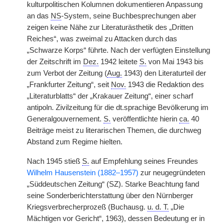
kulturpolitischen Kolumnen dokumentieren Anpassung
an das
NS
-System, seine Buchbesprechungen aber
zeigen keine Nähe zur Literaturästhetik des „Dritten
Reiches“, was zweimal zu Attacken durch das
„Schwarze Korps“ führte. Nach der verfügten Einstellung
der Zeitschrift im
Dez.
1942 leitete
S.
von Mai 1943 bis
zum Verbot der Zeitung (
Aug.
1943) den Literaturteil der
„Frankfurter Zeitung“, seit
Nov.
1943 die Redaktion des
„Literaturblatts“ der „Krakauer Zeitung“, einer scharf
antipoln. Zivilzeitung für die dt.sprachige Bevölkerung im
Generalgouvernement.
S.
veröffentlichte hierin
ca.
40
Beiträge meist zu literarischen Themen, die durchweg
Abstand zum Regime hielten.
Nach 1945 stieß
S.
auf Empfehlung seines Freundes
Wilhelm Hausenstein (1882–1957)
zur neugegründeten
„Süddeutschen Zeitung“ (SZ). Starke Beachtung fand
seine Sonderberichterstattung über den Nürnberger
Kriegsverbrecherprozeß (Buchausg.
u. d. T.
„Die
Mächtigen vor Gericht“, 1963), dessen Bedeutung er in