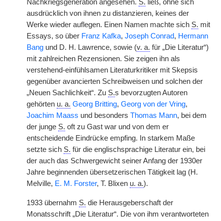
Nachkriegsgeneration angesehen.
S.
ließ, ohne sich
ausdrücklich von ihnen zu distanzieren, keines der
Werke wieder auflegen. Einen Namen machte sich
S.
mit
Essays, so über
Franz Kafka
,
Joseph Conrad
,
Hermann
Bang
und D. H. Lawrence, sowie (
v. a.
für „Die Literatur“)
mit zahlreichen Rezensionen. Sie zeigen ihn als
verstehend-einfühlsamen Literaturkritiker mit Skepsis
gegenüber avancierten Schreibweisen und solchen der
„Neuen Sachlichkeit“. Zu
S.
s bevorzugten Autoren
gehörten
u. a.
Georg Britting
,
Georg von der Vring
,
Joachim Maass
und besonders
Thomas Mann
, bei dem
der junge
S.
oft zu Gast war und von dem er
entscheidende Eindrücke empfing. In starkem Maße
setzte sich
S.
für die englischsprachige Literatur ein, bei
der auch das Schwergewicht seiner Anfang der 1930er
Jahre beginnenden übersetzerischen Tätigkeit lag (H.
Melville,
E. M. Forster
, T. Blixen
u. a.
).
1933 übernahm
S.
die Herausgeberschaft der
Monatsschrift „Die Literatur“. Die von ihm verantworteten