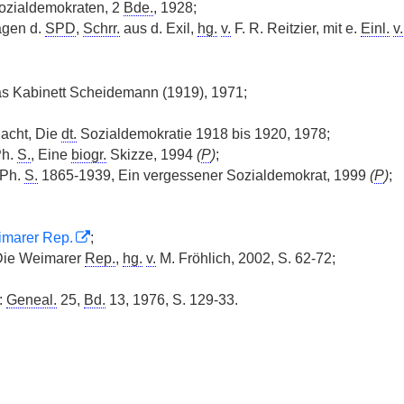
ozialdemokraten, 2
Bde.
, 1928;
gen d.
SPD
,
Schrr.
aus d. Exil,
hg.
v.
F. R. Reitzier, mit e.
Einl.
v.
as Kabinett Scheidemann (1919), 1971;
acht, Die
dt.
Sozialdemokratie 1918 bis 1920, 1978;
Ph.
S.
, Eine
biogr.
Skizze, 1994
(
P
)
;
 Ph.
S.
1865-1939, Ein vergessener Sozialdemokrat, 1999
(
P
)
;
imarer Rep.
;
 Die Weimarer
Rep.
,
hg.
v.
M. Fröhlich, 2002, S. 62-72;
n:
Geneal.
25,
Bd.
13, 1976, S. 129-33.