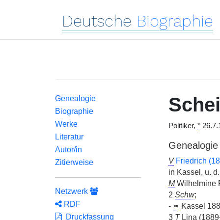
Deutsche
Biographie
Sche
Genealogie
Biographie
Werke
Politiker,
*
26.7.
Literatur
Genealogie
Autor/in
V
Friedrich (1
Zitierweise
in Kassel, u. 
M
Wilhelmine
Netzwerk
2
Schw
;
RDF
-
⚭
Kassel 188
Druckfassung
3
T
Lina (1889