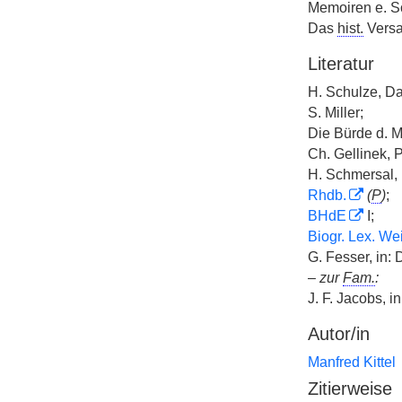
Memoiren e. S
Das
hist.
Versa
Literatur
H. Schulze, D
S. Miller;
Die Bürde d. M
Ch. Gellinek, 
H. Schmersal,
Rhdb.
(
P
)
;
BHdE
I;
Biogr. Lex. We
G. Fesser, in:
–
zur
Fam.
:
J. F. Jacobs, i
Autor/in
Manfred Kittel
Zitierweise