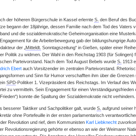
h der höheren Bürgerschule in Kassel erlernte
S.
den Beruf des Buch
tze begann der 18jährige, dessen Familie nach dem Tod des Vaters ver
and und die sozialdemokratische Geheimorganisation eine Musterkar
Engagement für die Arbeiterbewegung gab der bildungshungrige Autodi
dakteur der „
Mitteldt.
Sonntagszeitung“ in Gießen, später einer Reihe 
r Politik zu widmen. Der Wahl in den Reichstag 1903 (für Solingen) fo
ischen Parteivorstand. Nach dem Tod August Bebels wurde
S.
1913 ei
edrich Ebert
auch Vorsitzender im zentralen Parteivorstand. Rhetorisch
angsformen und Sinn für Humor verschafften ihm über die Grenzen 
ein
SPD
-Politiker 1. Vizepräsident des Reichstags. Im Verlauf des 
artei zu vermitteln. Sein Engagement für einen Verständigungsfriede
rieden“) konnte die Spaltung der Sozialdemokratie nicht verhindern.
s besserer Taktiker und Sachpolitiker galt, wurde
S.
aufgrund seiner 
retär ohne Portefeuille in der ersten parlamentarisch verantwortlich
 der Revolution und rief, dem Kommunisten
Karl Liebknecht
zuvorkom
er Revolutionsregierung gehörte er ebenso an wie der Weimarer Nat