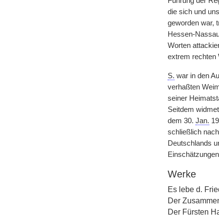
Führung der Reg
die sich und un
geworden war, t
Hessen-Nassau, 
Worten attackier
extrem rechten
S.
war in den Au
verhaßten Weima
seiner Heimatst
Seitdem widmete
dem 30.
Jan.
19
schließlich nac
Deutschlands u
Einschätzungen d
Werke
Es lebe d. Fri
Der Zusammen
Der Fürsten Ha