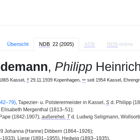
Übersicht
NDB
22 (2005)
ADB
NDB
-online
idemann
,
Philipp
Heinric
1865 Kassel,
†
29.11.1939 Kopenhagen,
⚰
seit 1954 Kassel, Ehrengra
842–79)
, Tapezier- u. Polsterermeister in Kassel,
S
d. Philipp (1
d. Elisabeth Mergenthal (1813–51);
 Pape
|
(1842-1907),
außerehel.
T
d. Ludwig Seligmann, Wollsortie
9 Johanna (Hanne) Dibbern (1864–1926);
–1933), Liese (1891–1955), Hedwig (1893–1935).