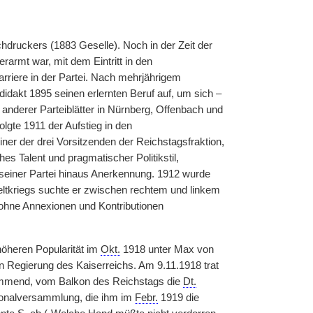
druckers (1883 Geselle). Noch in der Zeit der
armt war, mit dem Eintritt in den
riere in der Partei. Nach mehrjährigem
dakt 1895 seinen erlernten Beruf auf, um sich –
anderer Parteiblätter in Nürnberg, Offenbach und
lgte 1911 der Aufstieg in den
ner der drei Vorsitzenden der Reichstagsfraktion,
es Talent und pragmatischer Politikstil,
seiner Partei hinaus Anerkennung. 1912 wurde
Weltkriegs suchte er zwischen rechtem und linkem
n ohne Annexionen und Kontributionen
höheren Popularität im
Okt.
1918 unter Max von
en Regierung des Kaiserreichs. Am 9.11.1918 trat
mend, vom Balkon des Reichstags die
Dt.
ionalversammlung, die ihm im
Febr.
1919 die