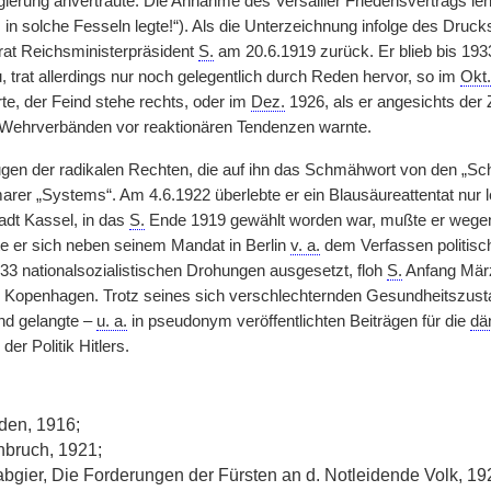
ierung anvertraute. Die Annahme des Versailler Friedensvertrags le
s in solche Fesseln legte!“). Als die Unterzeichnung infolge des Dru
rat Reichsministerpräsident
S.
am 20.6.1919 zurück. Er blieb bis 193
trat allerdings nur noch gelegentlich durch Reden hervor, so im
Okt.
te, der Feind stehe rechts, oder im
Dez.
1926, als er angesichts de
 Wehrverbänden vor reaktionären Tendenzen warnte.
gen der radikalen Rechten, die auf ihn das Schmähwort von den „S
rer „Systems“. Am 4.6.1922 überlebte er ein Blausäureattentat nur l
adt Kassel, in das
S.
Ende 1919 gewählt worden war, mußte er wegen
 er sich neben seinem Mandat in Berlin
v. a.
dem Verfassen politisch
33 nationalsozialistischen Drohungen ausgesetzt, floh
S.
Anfang März
h Kopenhagen. Trotz seines sich verschlechternden Gesundheitszustan
nd gelangte –
u. a.
in pseudonym veröffentlichten Beiträgen für die
dä
er Politik Hitlers.
eden, 1916;
bruch, 1921;
bgier, Die Forderungen der Fürsten an d. Notleidende Volk, 19