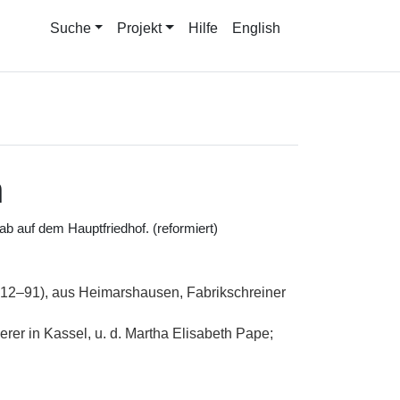
Suche
Projekt
Hilfe
English
h
b auf dem Hauptfriedhof. (reformiert)
812–91), aus Heimarshausen, Fabrikschreiner
rer in Kassel, u. d. Martha Elisabeth Pape;