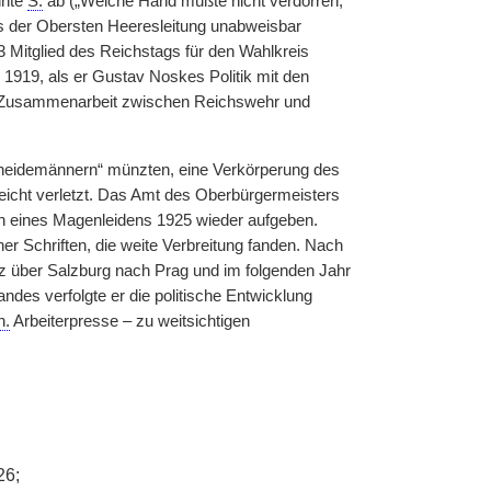
hnte
S.
ab („Welche Hand müßte nicht verdorren,
cks der Obersten Heeresleitung unabweisbar
3 Mitglied des Reichstags für den Wahlkreis
1919, als er Gustav Noskes Politik mit den
r Zusammenarbeit zwischen Reichswehr und
cheidemännern“ münzten, eine Verkörperung des
eicht verletzt. Das Amt des Oberbürgermeisters
 eines Magenleidens 1925 wieder aufgeben.
er Schriften, die weite Verbreitung fanden. Nach
 über Salzburg nach Prag und im folgenden Jahr
des verfolgte er die politische Entwicklung
n.
Arbeiterpresse – zu weitsichtigen
26;