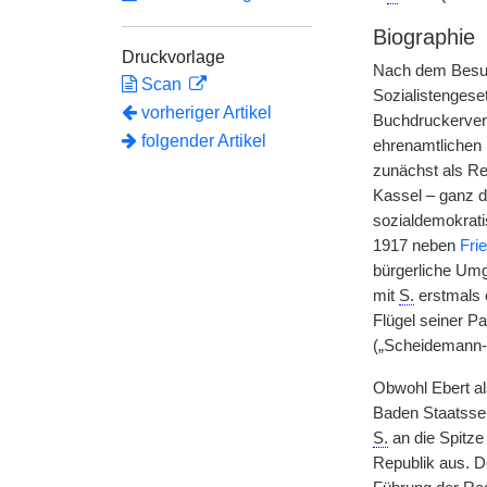
Biographie
Druckvorlage
Nach dem Besuc
Scan
Sozialistengese
vorheriger Artikel
Buchdruckerverb
folgender Artikel
ehrenamtlichen 
zunächst als Re
Kassel – ganz de
sozialdemokrat
1917 neben
Fri
bürgerliche Umg
mit
S.
erstmals 
Flügel seiner P
(„Scheidemann-F
Obwohl Ebert al
Baden Staatssek
S.
an die Spitze
Republik aus. D