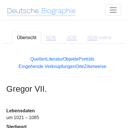
Deutsche
Biographie
Übersicht
NDB
ADB
NDB
-online
Quellen
Literatur
Objekte
Porträts
Eingehende Verknüpfungen
Orte
Zitierweise
Gregor VII.
Lebensdaten
um 1021 – 1085
Sterbeort