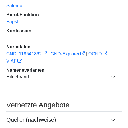
Salerno
Beruf/Funktion
Papst
Konfession
-
Normdaten
GND: 118541862
|
GND-Explorer
|
OGND
|
VIAF
Namensvarianten
Hildebrand
Vernetzte Angebote
Quellen(nachweise)