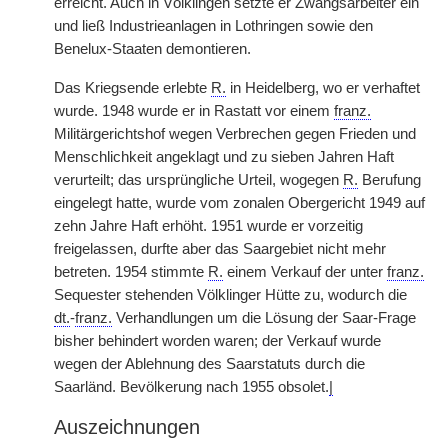
erreicht. Auch in Völklingen setzte er Zwangsarbeiter ein
und ließ Industrieanlagen in Lothringen sowie den
Benelux-Staaten demontieren.
Das Kriegsende erlebte
R.
in Heidelberg, wo er verhaftet
wurde. 1948 wurde er in Rastatt vor einem
franz.
Militärgerichtshof wegen Verbrechen gegen Frieden und
Menschlichkeit angeklagt und zu sieben Jahren Haft
verurteilt; das ursprüngliche Urteil, wogegen
R.
Berufung
eingelegt hatte, wurde vom zonalen Obergericht 1949 auf
zehn Jahre Haft erhöht. 1951 wurde er vorzeitig
freigelassen, durfte aber das Saargebiet nicht mehr
betreten. 1954 stimmte
R.
einem Verkauf der unter
franz.
Sequester stehenden Völklinger Hütte zu, wodurch die
dt.
-
franz.
Verhandlungen um die Lösung der Saar-Frage
bisher behindert worden waren; der Verkauf wurde
wegen der Ablehnung des Saarstatuts durch die
Saarländ. Bevölkerung nach 1955 obsolet.
|
Auszeichnungen