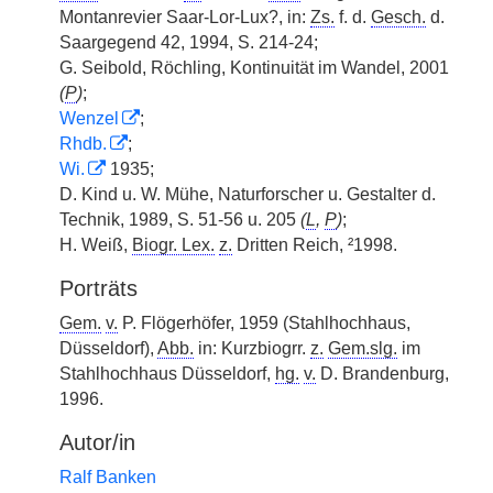
Montanrevier Saar-Lor-Lux?, in:
Zs.
f. d.
Gesch.
d.
Saargegend 42, 1994, S. 214-24;
G. Seibold, Röchling, Kontinuität im Wandel, 2001
(
P
)
;
Wenzel
;
Rhdb.
;
Wi.
1935;
D. Kind u. W. Mühe, Naturforscher u. Gestalter d.
Technik, 1989, S. 51-56 u. 205
(
L
,
P
)
;
H. Weiß,
Biogr. Lex.
z.
Dritten Reich, ²1998.
Porträts
Gem.
v.
P. Flögerhöfer, 1959 (Stahlhochhaus,
Düsseldorf),
Abb.
in: Kurzbiogrr.
z.
Gem.slg.
im
Stahlhochhaus Düsseldorf,
hg.
v.
D. Brandenburg,
1996.
Autor/in
Ralf Banken