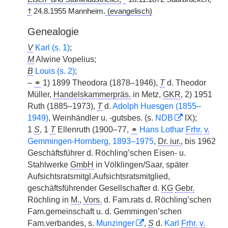
†
24.8.1955 Mannheim.
(evangelisch)
Genealogie
V
Karl (s. 1)
;
M
Alwine Vopelius;
B
Louis (s. 2)
;
–
⚭
1) 1899 Theodora (1878–1946),
T
d. Theodor
Müller,
Handelskammerpräs.
in Metz,
GKR
, 2) 1951
Ruth (1885–1973),
T
d.
Adolph Huesgen (1855–
1949)
, Weinhändler u. -gutsbes. (s.
NDB
IX);
1
S
, 1
T
Ellenruth (1900–77,
⚭
Hans Lothar
Frhr.
v.
Gemmingen-Hornberg, 1893–1975
,
Dr. iur.
, bis 1962
Geschäftsführer d. Röchling’schen Eisen- u.
Stahlwerke
GmbH
in Völklingen/Saar, später
Aufsichtsratsmitgl.Aufsichtsratsmitglied,
geschäftsführender Gesellschafter d.
KG
Gebr.
Röchling in
M.
,
Vors.
d. Fam.rats d. Röchling’schen
Fam.gemeinschaft u. d. Gemmingen’schen
Fam.verbandes, s.
Munzinger
,
S
d.
Karl
Frhr.
v.