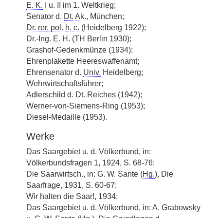
E. K.
I u. II im 1. Weltkrieg;
Senator d.
Dt.
Ak.
, München;
Dr. rer. pol.
h. c.
(Heidelberg 1922);
Dr.-
Ing.
E. H. (
TH
Berlin 1930);
Grashof-Gedenkmünze (1934);
Ehrenplakette Heereswaffenamt;
Ehrensenator d.
Univ.
Heidelberg;
Wehrwirtschaftsführer;
Adlerschild d.
Dt.
Reiches (1942);
Werner-von-Siemens-Ring (1953);
Diesel-Medaille (1953).
Werke
Das Saargebiet u. d. Völkerbund, in:
Völkerbundsfragen 1, 1924, S. 68-76;
Die Saarwirtsch., in: G. W. Sante (
Hg.
), Die
Saarfrage, 1931, S. 60-67;
Wir halten die Saar!, 1934;
Das Saargebiet u. d. Völkerbund, in: A. Grabowsky