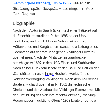
Gemmingen-Hornberg, 1857–1935
,
Kreisdir.
in
Straßburg, später
Bez.präs.
v.
Lothringen in Metz,
Geh.
Reg.rat
).
Biographie
Nach dem Abitur in Saarbrücken und einer Tätigkeit auf
dt.
Eisenhütten studierte
R.
bis 1895 an der
Univ.
Heidelberg und der
TH
Berlin Nationalökonomie,
Hüttenkunde und Bergbau, um danach die Leitung eines
Hochofens auf der familieneigenen Völklinger Hütte zu
übernehmen. Nach der Militärzeit in Saarbrücken
besichtigte er 1897 in den USA Eisen- und Stahlwerke.
Nach seiner Rückkehr leitete er den Bau und Betrieb der
„Carlshütte“, eines
lothring.
Hochofenwerks für die
Roheisenversorgung Völklingens. Nach dem Tod seines
Bruders Richard übernahm
R.
1901 die technische
Direktion und den Ausbau des Völklinger Eisenwerks. Mit
der Einführung des von ihm mitentwickelten „Röchling-
Rodenhauser-Induktions-Ofens“ 1908 baute er dort die