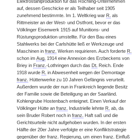
Elektrostahlproduktion für das Röchling-Unternehmen
auf, dessen Geschicke er als Teilhaber seit 1905
zunehmend bestimmte. Im 1. Weltkrieg war
R.
als
Rittmeister an der West- und Ostfront, bevor er das
Völklinger Eisenwerk 1915 auf Munitions- und
Rüstungsproduktion umstellte. Für den Bau eines
Stahlwerks bei der Carlshütte ließ er Werkzeuge und
Maschinen in
franz.
Werken requirieren. Auch forderte
R.
schon im
Aug.
1914 eine Annexion des Erzbeckens von
Briey in
Franz.
-Lothringen durch das
Dt.
Reich. Ende
1918 wurde
R.
in Abwesenheit wegen der Demontage
franz.
Hüttenwerke zu 10 Jahren Gefängnis verurteilt.
Außerdem wurde der nun in Frankreich liegende Besitz
der Familie sowie die Beteiligung an der Saarländ.
Kohlengrube Hostenbach enteignet. Einen Verkauf der
Völklinger Hütte an
franz.
Industrielle lehnte
R.
ab, da
sein Bruder Robert noch in
franz.
Haft saß und die
Gerichtsurteile nicht aufgehoben wurden. In der ersten
Hälfte der 20er Jahre verfolgte er eine Konfliktstrategie
gegenüber der
franz.
Regierung, um einen
franz.
Einfluß