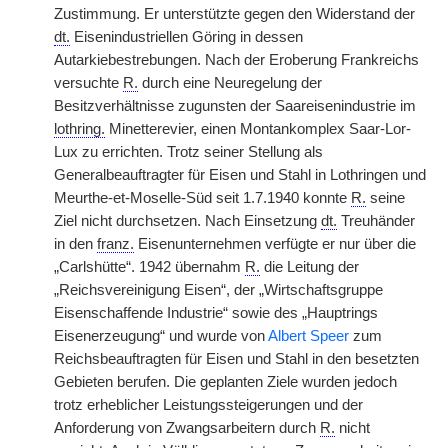
Zustimmung. Er unterstützte gegen den Widerstand der
dt.
Eisenindustriellen Göring in dessen
Autarkiebestrebungen. Nach der Eroberung Frankreichs
versuchte
R.
durch eine Neuregelung der
Besitzverhältnisse zugunsten der Saareisenindustrie im
lothring.
Minetterevier, einen Montankomplex Saar-Lor-
Lux zu errichten. Trotz seiner Stellung als
Generalbeauftragter für Eisen und Stahl in Lothringen und
Meurthe-et-Moselle-Süd seit 1.7.1940 konnte
R.
seine
Ziel nicht durchsetzen. Nach Einsetzung
dt.
Treuhänder
in den
franz.
Eisenunternehmen verfügte er nur über die
„Carlshütte“. 1942 übernahm
R.
die Leitung der
„Reichsvereinigung Eisen“, der „Wirtschaftsgruppe
Eisenschaffende Industrie“ sowie des „Hauptrings
Eisenerzeugung“ und wurde von
Albert Speer
zum
Reichsbeauftragten für Eisen und Stahl in den besetzten
Gebieten berufen. Die geplanten Ziele wurden jedoch
trotz erheblicher Leistungssteigerungen und der
Anforderung von Zwangsarbeitern durch
R.
nicht