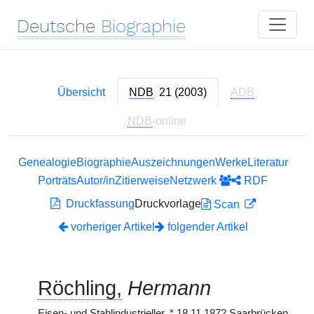
Deutsche
Biographie
Übersicht
NDB
21 (2003)
ADB
NDB
-online
Genealogie
Biographie
Auszeichnungen
Werke
Literatur
Porträts
Autor/in
Zitierweise
Netzwerk
RDF
Druckfassung
Druckvorlage
Scan
vorheriger Artikel
folgender Artikel
Röchling,
Hermann
Eisen- und Stahlindustrieller,
*
18.11.1872 Saarbrücken,