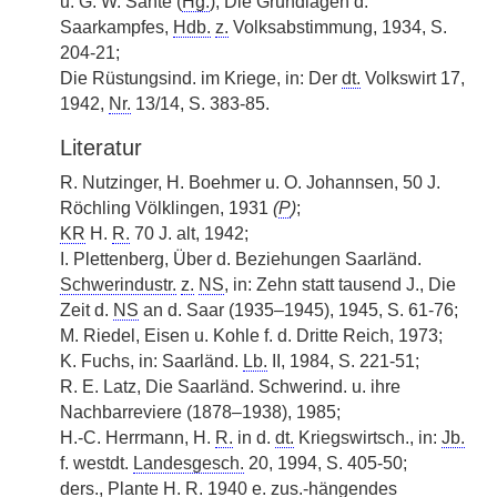
u. G. W. Sante (
Hg.
), Die Grundlagen d.
Saarkampfes,
Hdb.
z.
Volksabstimmung, 1934, S.
204-21;
Die Rüstungsind. im Kriege, in: Der
dt.
Volkswirt 17,
1942,
Nr.
13/14, S. 383-85.
Literatur
R. Nutzinger, H. Boehmer u. O. Johannsen, 50 J.
Röchling Völklingen, 1931
(
P
)
;
KR
H.
R.
70 J. alt, 1942;
I. Plettenberg, Über d. Beziehungen Saarländ.
Schwerindustr.
z.
NS
, in: Zehn statt tausend J., Die
Zeit d.
NS
an d. Saar (1935–1945), 1945, S. 61-76;
M. Riedel, Eisen u. Kohle f. d. Dritte Reich, 1973;
K. Fuchs, in: Saarländ.
Lb.
II, 1984, S. 221-51;
R. E. Latz, Die Saarländ. Schwerind. u. ihre
Nachbarreviere (1878–1938), 1985;
H.-C. Herrmann, H.
R.
in d.
dt.
Kriegswirtsch., in:
Jb.
f. westdt.
Landesgesch.
20, 1994, S. 405-50;
ders.
, Plante H.
R.
1940 e.
zus.
-hängendes