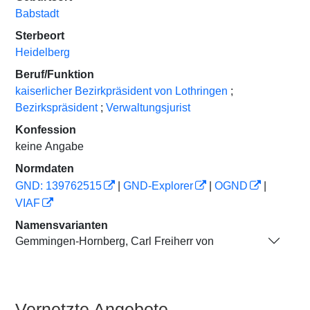
Babstadt
Sterbeort
Heidelberg
Beruf/Funktion
kaiserlicher Bezirkpräsident von Lothringen
;
Bezirkspräsident
;
Verwaltungsjurist
Konfession
keine Angabe
Normdaten
GND: 139762515
|
GND-Explorer
|
OGND
|
VIAF
Namensvarianten
Gemmingen-Hornberg, Carl Freiherr von
Vernetzte Angebote