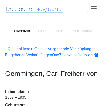
Deutsche
Biographie
Übersicht
NDB
ADB
NDB
-online
Quellen
Literatur
Objekte
Ausgehende Verknüpfungen
Eingehende Verknüpfungen
Orte
Zitierweise
Netzwerk
Gemmingen, Carl Freiherr von
Lebensdaten
1857 – 1935
Geburtsort