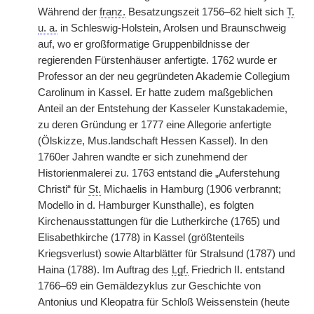
Während der
franz.
Besatzungszeit 1756–62 hielt sich
T.
u. a.
in Schleswig-Holstein, Arolsen und Braunschweig
auf, wo er großformatige Gruppenbildnisse der
regierenden Fürstenhäuser anfertigte. 1762 wurde er
Professor an der neu gegründeten Akademie Collegium
Carolinum in Kassel. Er hatte zudem maßgeblichen
Anteil an der Entstehung der Kasseler Kunstakademie,
zu deren Gründung er 1777 eine Allegorie anfertigte
(Ölskizze, Mus.landschaft Hessen Kassel). In den
1760er Jahren wandte er sich zunehmend der
Historienmalerei zu. 1763 entstand die „Auferstehung
Christi“ für
St.
Michaelis in Hamburg (1906 verbrannt;
Modello in d. Hamburger Kunsthalle), es folgten
Kirchenausstattungen für die Lutherkirche (1765) und
Elisabethkirche (1778) in Kassel (größtenteils
Kriegsverlust) sowie Altarblätter für Stralsund (1787) und
Haina (1788). Im Auftrag des
Lgf.
Friedrich II. entstand
1766–69 ein Gemäldezyklus zur Geschichte von
Antonius und Kleopatra für Schloß Weissenstein (heute