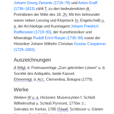
Johann Georg Ziesenis (1716–76)
und
Anton Graff
(1736–1813)
zählt
T.
zu den bedeutendsten
dt.
Porträtisten der Mitte des 18.
Jh.
Mit ihm befreundet
waren neben Lessing und Klopstock (
n.
Engelschall)
u.
a.
der Archäologe und Kunstagent
Johann Friedrich
Reiffenstein (1719–93)
, der Kunsthistoriker und
Mineraloge
Rudolf Erich Raspe (1736–94)
sowie der
Historiker Johann Wilhelm Christian
Gustav Casparson
(1729–1802)
.
Auszeichnungen
A
Mitgl.
d. Freimaurerloge „Zum gekrönten Löwen“ u. d.
Société des Antiquités, beide Kassel;
Ehrenmitgl.
d.
Acc.
Clementina, Bologna (1779).
Werke
Weitere
W
u. a.
Historien:
Musenzyklen f. Schloß
Wilhelmsthal u. Schloß Pyrmont, 1770er J.;
Sokrates im Kerker, 1785 (
Staatl.
Schlösser u. Gärten