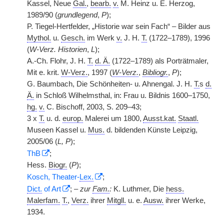
Kassel, Neue
Gal.
,
bearb.
v.
M. Heinz u. E. Herzog,
1989/90 (
grundlegend
,
P
);
P. Tiegel-Hertfelder, „Historie war sein Fach“ – Bilder aus
Mythol.
u.
Gesch.
im Werk
v.
J. H.
T.
(1722–1789), 1996
(
W-Verz. Historien
,
L
);
A.-Ch. Flohr, J. H.
T.
d. Ä.
(1722–1789) als Porträtmaler,
Mit e. krit.
W-Verz.
, 1997 (
W-Verz.
,
Bibliogr.
,
P
);
G. Baumbach, Die Schönheiten- u. Ahnengal. J. H.
T.
s
d.
Ä.
in Schloß Wilhelmsthal, in: Frau u. Bildnis 1600–1750,
hg.
v.
C. Bischoff, 2003, S. 209–43;
3 x
T.
u. d.
europ.
Malerei um 1800,
Ausst.kat.
Staatl.
Museen Kassel u.
Mus.
d. bildenden Künste Leipzig,
2005/06 (
L, P
);
ThB
;
Hess.
Biogr.
(
P
);
Kosch, Theater-
Lex.
;
Dict.
of Art
; –
zur
Fam.
:
K. Luthmer, Die
hess.
Malerfam.
T.
,
Verz.
ihrer
Mitgll.
u. e.
Ausw.
ihrer Werke,
1934.