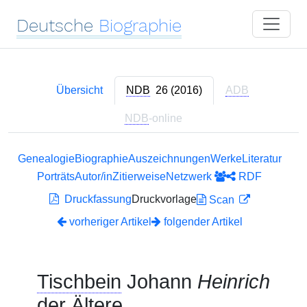
Deutsche
Biographie
Übersicht
NDB
26 (2016)
ADB
NDB
-online
Genealogie
Biographie
Auszeichnungen
Werke
Literatur
Porträts
Autor/in
Zitierweise
Netzwerk
RDF
Druckfassung
Druckvorlage
Scan
vorheriger Artikel
folgender Artikel
Tischbein
Johann
Heinrich
der Ältere