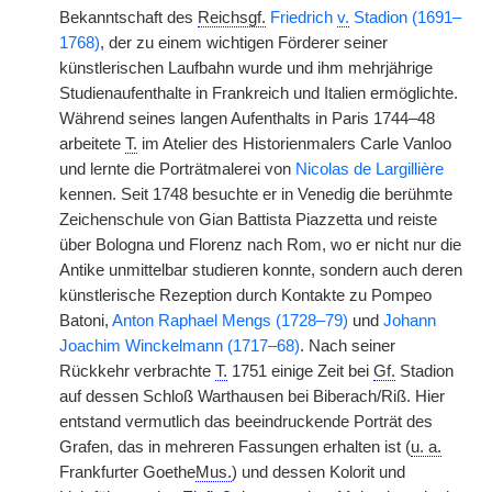
Bekanntschaft des
Reichsgf.
Friedrich
v.
Stadion (1691–
1768)
, der zu einem wichtigen Förderer seiner
künstlerischen Laufbahn wurde und ihm mehrjährige
Studienaufenthalte in Frankreich und Italien ermöglichte.
Während seines langen Aufenthalts in Paris 1744–48
arbeitete
T.
im Atelier des Historienmalers Carle Vanloo
und lernte die Porträtmalerei von
Nicolas de Largillière
kennen. Seit 1748 besuchte er in Venedig die berühmte
Zeichenschule von Gian Battista Piazzetta und reiste
über Bologna und Florenz nach Rom, wo er nicht nur die
Antike unmittelbar studieren konnte, sondern auch deren
künstlerische Rezeption durch Kontakte zu Pompeo
Batoni,
Anton Raphael Mengs (1728–79)
und
Johann
Joachim Winckelmann (1717–68)
. Nach seiner
Rückkehr verbrachte
T.
1751 einige Zeit bei
Gf.
Stadion
auf dessen Schloß Warthausen bei Biberach/Riß. Hier
entstand vermutlich das beeindruckende Porträt des
Grafen, das in mehreren Fassungen erhalten ist (
u. a.
Frankfurter Goethe
Mus.
) und dessen Kolorit und