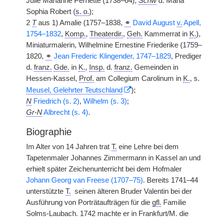
Julie Marianne Pernette (1738–64),
Schw
d. Maria
Sophia Robert (
s. o.
);
2
T
aus 1) Amalie (1757–1838,
⚭
David August
v.
Apell,
1754–1832
,
Komp.
,
Theaterdir.
,
Geh.
Kammerrat in
K.
),
Miniaturmalerin, Wilhelmine Ernestine Friederike (1759–
1820,
⚭
Jean Frederic Klingender, 1747–1829
, Prediger
d.
franz.
Gde.
in
K.
,
Insp.
d.
franz.
Gemeinden in
Hessen-Kassel,
Prof.
am Collegium Carolinum in
K.
, s.
Meusel, Gelehrter Teutschland
);
N
Friedrich (s. 2)
,
Wilhelm (s. 3)
;
Gr-N
Albrecht (s. 4)
.
Biographie
Im Alter von 14 Jahren trat
T.
eine Lehre bei dem
Tapetenmaler Johannes Zimmermann in Kassel an und
erhielt später Zeichenunterricht bei dem Hofmaler
Johann Georg van Freese (1707–75)
. Bereits 1741–44
unterstützte
T.
|
seinen älteren Bruder Valentin bei der
Ausführung von Porträtaufträgen für die
gfl.
Familie
Solms-Laubach. 1742 machte er in Frankfurt/M. die