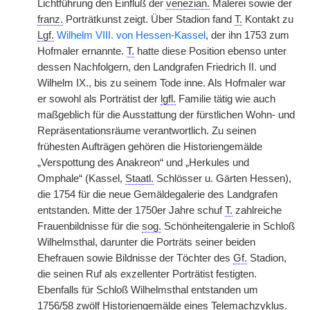
Lichtführung den Einfluß der
venezian.
Malerei sowie der
franz.
Porträtkunst zeigt. Über Stadion fand
T.
Kontakt zu
Lgf.
Wilhelm VIII. von Hessen-Kassel
, der ihn 1753 zum
Hofmaler ernannte.
T.
hatte diese Position ebenso unter
dessen Nachfolgern, den Landgrafen Friedrich II. und
Wilhelm IX., bis zu seinem Tode inne. Als Hofmaler war
er sowohl als Porträtist der
lgfl.
Familie tätig wie auch
maßgeblich für die Ausstattung der fürstlichen Wohn- und
Repräsentationsräume verantwortlich. Zu seinen
frühesten Aufträgen gehören die Historiengemälde
„Verspottung des Anakreon“ und „Herkules und
Omphale“ (Kassel,
Staatl.
Schlösser u. Gärten Hessen),
die 1754 für die neue Gemäldegalerie des Landgrafen
entstanden. Mitte der 1750er Jahre schuf
T.
zahlreiche
Frauenbildnisse für die
sog.
Schönheitengalerie in Schloß
Wilhelmsthal, darunter die Porträts seiner beiden
Ehefrauen sowie Bildnisse der Töchter des
Gf.
Stadion,
die seinen Ruf als exzellenter Porträtist festigten.
Ebenfalls für Schloß Wilhelmsthal entstanden um
1756/58 zwölf Historiengemälde eines Telemachzyklus.