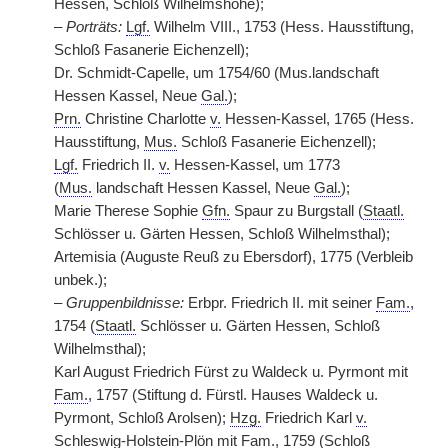
Hessen, Schloß Wilhelmshöhe);
–
Porträts:
Lgf.
Wilhelm VIII., 1753 (Hess. Hausstiftung,
Schloß Fasanerie Eichenzell);
Dr. Schmidt-Capelle, um 1754/60 (Mus.landschaft
Hessen Kassel, Neue
Gal.
);
Prn.
Christine Charlotte
v.
Hessen-Kassel, 1765 (Hess.
Hausstiftung,
Mus.
Schloß Fasanerie Eichenzell);
Lgf.
Friedrich II.
v.
Hessen-Kassel, um 1773
(
Mus.
|
landschaft Hessen Kassel, Neue
Gal.
);
Marie Therese Sophie
Gfn.
Spaur zu Burgstall (
Staatl.
Schlösser u. Gärten Hessen, Schloß Wilhelmsthal);
Artemisia (Auguste Reuß zu Ebersdorf), 1775 (Verbleib
unbek.);
–
Gruppenbildnisse:
Erbpr. Friedrich II. mit seiner
Fam.
,
1754 (
Staatl.
Schlösser u. Gärten Hessen, Schloß
Wilhelmsthal);
Karl August Friedrich Fürst zu Waldeck u. Pyrmont mit
Fam.
, 1757 (Stiftung d. Fürstl. Hauses Waldeck u.
Pyrmont, Schloß Arolsen);
Hzg.
Friedrich Karl
v.
Schleswig-Holstein-Plön mit
Fam.
, 1759 (Schloß