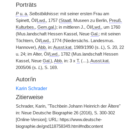
Porträts
P
u. a.
Selbstbildnisse:
mit seiner ersten Frau am
Spinett, Öl/
Lwd.
, 1757 (
Staatl.
Museen zu Berlin,
Preuß.
Kulturbes.
,
Gem.gal.
); in mittleren J., Öl/
Lwd.
, um 1760
(Mus.landschaft Hessen Kassel, Neue
Gal.
; mit seinen
Töchtern, Öl/
Lwd.
, 1774 (Niedersächs. Landesmus.
Hannover),
Abb.
in:
Ausst.kat.
1989/1990 (s.
L
), S. 20, 22
u. 24; im Alter, Öl/
Lwd.
, 1782 (Mus.landschaft Hessen
Kassel, Neue
Gal.
),
Abb.
in: 3 x
T.
(…),
Ausst.kat.
2005/06 (s.
L
), S. 169.
Autor/in
Karin Schrader
Zitierweise
Schrader, Karin, "Tischbein Johann Heinrich der Ältere"
in: Neue Deutsche Biographie 26 (2016), S. 300-302
[Online-Version]; URL: https://www.deutsche-
biographie.de/gnd118758349.html#ndbcontent