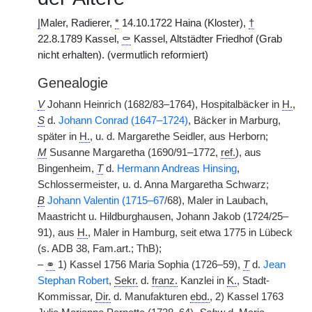
|
Maler, Radierer,
*
14.10.1722 Haina (Kloster),
†
22.8.1789 Kassel,
⚰
Kassel, Altstädter Friedhof (Grab
nicht erhalten). (vermutlich reformiert)
Genealogie
V
Johann Heinrich (1682/83–1764), Hospitalbäcker in
H.
,
S
d.
Johann Conrad (1647–1724)
, Bäcker in Marburg,
später in
H.
, u. d. Margarethe Seidler, aus Herborn;
M
Susanne Margaretha (1690/91–1772,
ref.
), aus
Bingenheim,
T
d.
Hermann Andreas Hinsing
,
Schlossermeister, u. d. Anna Margaretha Schwarz;
B
Johann Valentin (1715–67
/68), Maler in Laubach,
Maastricht u. Hildburghausen, Johann Jakob (1724/25–
91), aus
H.
, Maler in Hamburg, seit etwa 1775 in Lübeck
(s. ADB 38, Fam.art.; ThB);
–
⚭
1) Kassel 1756 Maria Sophia (1726–59),
T
d.
Jean
Stephan Robert
,
Sekr.
d.
franz.
Kanzlei in
K.
, Stadt-
Kommissar,
Dir.
d. Manufakturen
ebd.
, 2) Kassel 1763