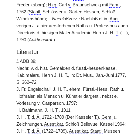
Frederiksborg);
Hzg.
Carl
v.
Braunschweig mit
Fam.
,
1762 (
Staatl.
Schlösser u. Gärten Hessen, Schloß
Wilhelmshöhe); –
Nachlaßverz.:
Nachlaß d. im
Aug.
vorigen J. alhier verstorbenen Raths u. Professoris auch
Directoris d. hiesigen Maler Academie Herrn J. H.
T.
(…),
1790 (
Auktionskat.
).
Literatur
L
ADB 38;
Nachr.
v.
d.
hist.
Gemälden d.
fürstl.
-hessenkassel.
Kab.malers, Herrn J. H.
T.
, in:
Dt.
Mus.
,
Jan.
-Juni 1777,
S. 362–72;
J. Fr. Engelschall, J. H.
T.
,
ehem.
Fürstl.-Hess. Rath u.
Hofmaler, als Mensch u. Künstler
dargest.
, nebst e.
Vorlesung
v.
Casparson, 1797;
H. Bahlmann, J. H.
T.
, 1911;
J. H.
T.
d. Ä.
1722 -1789 (Der Kasseler
T.
),
Gem.
u.
Zeichnungen,
Ausst.kat.
Schloß Bellevue, Kassel 1964;
J. H.
T.
d. Ä.
(1722–1789),
Ausst.kat.
Staatl.
Museen