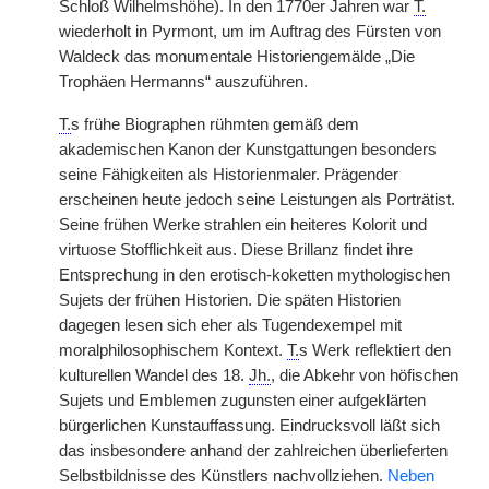
Schloß Wilhelmshöhe). In den 1770er Jahren war
T.
wiederholt in Pyrmont, um im Auftrag des Fürsten von
Waldeck das monumentale Historiengemälde „Die
Trophäen Hermanns“ auszuführen.
T.
s frühe Biographen rühmten gemäß dem
akademischen Kanon der Kunstgattungen besonders
seine Fähigkeiten als Historienmaler. Prägender
erscheinen heute jedoch seine Leistungen als Porträtist.
Seine frühen Werke strahlen ein heiteres Kolorit und
virtuose Stofflichkeit aus. Diese Brillanz findet ihre
Entsprechung in den erotisch-koketten mythologischen
Sujets der frühen Historien. Die späten Historien
dagegen lesen sich eher als Tugendexempel mit
moralphilosophischem Kontext.
T.
s Werk reflektiert den
kulturellen Wandel des 18.
Jh.
, die Abkehr von höfischen
Sujets und Emblemen zugunsten einer aufgeklärten
bürgerlichen Kunstauffassung. Eindrucksvoll läßt sich
das insbesondere anhand der zahlreichen überlieferten
Selbstbildnisse des Künstlers nachvollziehen.
Neben