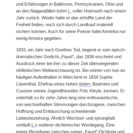
und Erfahrungen in Baltimore, Pennsylvanien, Ohio und
an den Niagarafällen kehrt
L.
voller Heimweh nach einem
Jahr zurück. Weder hatte er das erhoffte Land der
Freiheit finden, noch sich durch Landkauf materiell
sichern können. Auch für seine Poesie hatte Amerika nur
wenig Anreize gegeben.
1833, ein Jahr nach Goethes Tod, beginnt er sein episch-
dramatisches Gedicht „Faust“, das 1836 erscheint und
Ausdruck einer bei ihm zu dieser Zeit überwiegenden
nihilistischen Weltanschauung ist. Bei seinen von nun an
häufigen Aufenthalten in Wien lernt er 1834 Sophie
Löwenthal, Ehefrau eines hohen
österr.
Beamten und
Cousine seines Jugendfreundes Fritz Kleyle, kennen. Er
unterhält zu ihr zehn Jahre lang eine enthusiastische,
von wechselhaften Stimmungen durchzogene, zwischen
Hoffnung und Enttäuschung schwebende
Liebesbeziehung. Ähnlich Wechsel- und sprunghaft
verläuft
L.
s weiterer dichterischer Werdegang. Eine
innere Beziehung zwischen seiner „Faust“-Dichtung und