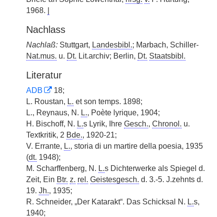
1968.
|
Nachlass
Nachlaß:
Stuttgart,
Landesbibl.
; Marbach, Schiller-
Nat.mus.
u.
Dt.
Lit.archiv; Berlin,
Dt.
Staatsbibl.
Literatur
ADB
18;
L. Roustan,
L.
et son temps. 1898;
L., Reynaus, N.
L.
, Poète lyrique, 1904;
H. Bischoff, N.
L.
s Lyrik, Ihre
Gesch.
,
Chronol.
u.
Textkritik, 2
Bde.
, 1920-21;
V. Errante,
L.
, storia di un martire della poesia, 1935
(
dt.
1948);
M. Scharffenberg, N.
L.
s Dichterwerke als Spiegel d.
Zeit, Ein
Btr.
z.
rel.
Geistesgesch.
d. 3.-5. J.zehnts d.
19.
Jh.
, 1935;
R. Schneider, „Der Katarakt“. Das Schicksal N.
L.
s,
1940;