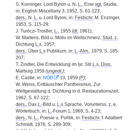
S. Korninger, Lord Byron u. N.
L.
, Eine
vgl.
Studie,
in: English Miscellany 3, 1952, S. 61-123;
ders.
, N.
L.
u. Lord Byron, in:
Festschr.
M. Enzinger,
1953, S. 115-29;
J. Turóczi-Trostler,
L.
, 1955 (
dt.
1961);
W. Martens, Bild u. Motiv im Weltschmerz,
Stud.
z.
Dichtung
L.
s, 1957;
ders.
, Über
L.
s Publikum, in:
L.
-
Alm.
, 1979, S. 185-
207;
T. Zindler, Die Entwicklung im lyr. Stil
L.
s,
Diss.
Marburg 1959
(
ungedr.
)
;
E. Castle, in:
NÖB
13, 1959
(
P
)
;
W. Weiss, Enttäuschter Pantheismus, Zur
Weltgestaltung d. Dichtung in d. Restaurationszeit,
1962, S. 67-122;
ders.
, Das
L.
-Bild u.
L.
s Sprache, Vorunterss.
z.
e.
Wörterbuch, in:
L.
-Forum 1, 1969, S. 4-23;
ders.
, N.
L.
, Poesie u. Politik, in:
Festschr.
f. Adalbert
Schmidt, 1976, S. 289-309;