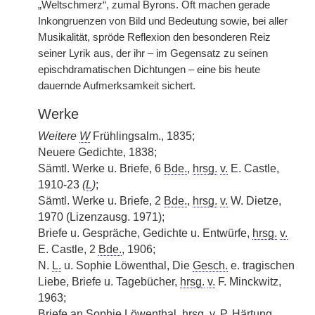
„Weltschmerz“, zumal Byrons. Oft machen gerade
Inkongruenzen von Bild und Bedeutung sowie, bei aller
Musikalität, spröde Reflexion den besonderen Reiz
seiner Lyrik aus, der ihr – im Gegensatz zu seinen
epischdramatischen Dichtungen – eine bis heute
dauernde Aufmerksamkeit sichert.
Werke
Weitere
W
Frühlingsalm., 1835;
Neuere Gedichte, 1838;
Sämtl. Werke u. Briefe, 6
Bde.
,
hrsg.
v.
E. Castle,
1910-23
(
L
)
;
Sämtl. Werke u. Briefe, 2
Bde.
,
hrsg.
v.
W. Dietze,
1970 (Lizenzausg. 1971);
Briefe u. Gespräche, Gedichte u. Entwürfe,
hrsg.
v.
E. Castle, 2
Bde.
, 1906;
N.
L.
u. Sophie Löwenthal, Die
Gesch.
e. tragischen
Liebe, Briefe u. Tagebücher,
hrsg.
v.
F. Minckwitz,
1963;
Briefe an Sophie Löwenthal,
hrsg.
v.
P. Härtung,