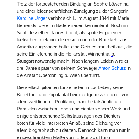
Trotz der fortbestehenden Bindung an Sophie Löwenthal
und einer leidenschaftlichen Zuneigung zu der Sängerin
Karoline Unger
verlobt sich
L.
im August 1844 mit Marie
Behrends, die er in Baden-Baden kennenlernt. Noch im
Sept.
desselben Jahres bricht, als späte Folge einer
luetischen Infektion, die er sich nach der Rückkehr aus
Amerika zugezogen hatte, eine Geisteskrankheit aus, die
seine Einlieferung in die Heilanstalt Winnenthal
b.
Stuttgart notwendig macht. Nach langem Leiden wird er
drei Jahre später von seinem Schwager
Anton Schurz
in
die Anstalt Oberdöbling
b.
Wien überführt.
Die vielfach pikanten Einzelheiten in
L.
s Leben, seine
Beliebtheit und Popularität beim zeitgenössischen – vor
allem weiblichen – Publikum, manche tatsächlichen
Parallelen zwischen Leben und dichterischem Werk und
einige entsprechende Selbstaussagen des Dichters
boten für viele Interpreten Anlaß, seine Dichtung vor
allem biographisch zu deuten. Dennoch kann man nur in
eingeschränktem Maße von „Erlebnisdichtung“