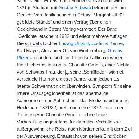
Schriftsteller. Er reist nach Süddeutschland und wird
1831 in Stuttgart mit
Gustav Schwab
bekannt, der ihm
Gedicht-Veröffentlichungen in Cottas „Morgenblatt für
gebildete Stände“ und einen Vertrag über einen
Gedichtband in Cottas Verlag vermittelt. Der Band
„Gedichte“ erscheint 1832 und erlebt mehrere Auflagen.
Die
schwäb.
Dichter
Ludwig Uhland
,
Justinus Kerner
,
Karl Mayer, Alexander
Gf.
von Württemberg,
Gustav
Pfizer
und andere sind ihm freundschaftlich gewogen.
Eine Liebesbeziehung zu Charlotte Gmelin, einer Nichte
von Schwabs Frau, der
L.
seine „Schilflieder“ widmet,
vertieft die Harmonie dieser Jahre, kann jedoch
L.
s
latente Schwermut nicht überwinden. Symptom für seine
innere Unausgeglichenheit ist das abermalige
Aufnehmen – und Abbrechen – des Medizinstudiums in
Heidelberg 1831/32, mehr noch eine 1832 – nach der
Trennung von Charlotte Gmelin – ohne lange
Vorbereitung angetretene, für damalige Verhältnisse
außergewöhnliche Reise nach Nordamerika mit dem Ziel
der Auswanderung. Enttäuscht von seinen Eindrücken