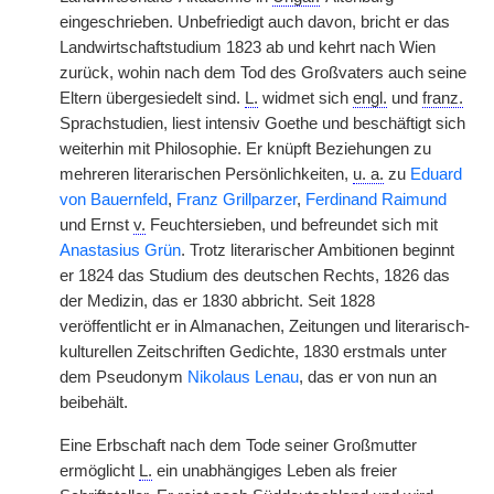
eingeschrieben. Unbefriedigt auch davon, bricht er das
Landwirtschaftstudium 1823 ab und kehrt nach Wien
zurück, wohin nach dem Tod des Großvaters auch seine
Eltern übergesiedelt sind.
L.
widmet sich
engl.
und
franz.
Sprachstudien, liest intensiv Goethe und beschäftigt sich
weiterhin mit Philosophie. Er knüpft Beziehungen zu
mehreren literarischen Persönlichkeiten,
u. a.
zu
Eduard
von Bauernfeld
,
Franz Grillparzer
,
Ferdinand Raimund
und Ernst
v.
Feuchtersieben, und befreundet sich mit
Anastasius Grün
. Trotz literarischer Ambitionen beginnt
er 1824 das Studium des deutschen Rechts, 1826 das
der Medizin, das er 1830 abbricht. Seit 1828
veröffentlicht er in Almanachen, Zeitungen und literarisch-
kulturellen Zeitschriften Gedichte, 1830 erstmals unter
dem Pseudonym
Nikolaus Lenau
, das er von nun an
beibehält.
Eine Erbschaft nach dem Tode seiner Großmutter
ermöglicht
L.
ein unabhängiges Leben als freier