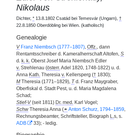
Nikolaus
Dichter,
*
13.8.1802 Csatád bei Temesvár (Ungarn),
†
22.8.1850 Oberdöbling bei Wien. (katholisch)
Genealogie
V
Franz Niembsch (1777–1807)
,
Offz.
, dann
Rentamtsschreiber d. Kameralherrschaft Altofen,
S
d.
k. k.
Oberst Josef Maria Niembsch Edler
v.
|
Strehlenau (
österr.
Adel 1820, 1748-1822) u. d.
Anna
Kath.
Theresia
v.
Kellersperg (
†
1830);
M
Theresia (1771–1829),
T
d. Franz Maygraber,
Oberfiskal d. Stadt Pest, u. d. Maria Magdalena
Schad;
Stief-V
(seit 1811)
Dr. med.
Karl Vogel;
Schw
Theresia Anna (
⚭
Anton Schurz, 1794–1859
,
Rechnungsbeamter, Schriftsteller, Biograph
L.
s, s.
ADB
33); - ledig.