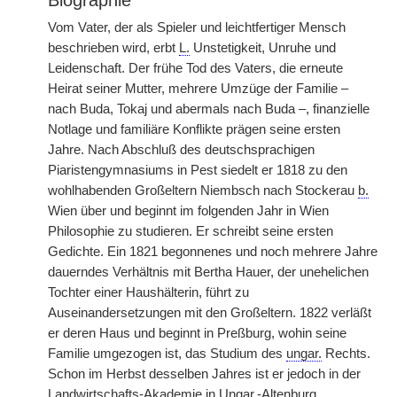
Biographie
Vom Vater, der als Spieler und leichtfertiger Mensch
beschrieben wird, erbt
L.
Unstetigkeit, Unruhe und
Leidenschaft. Der frühe Tod des Vaters, die erneute
Heirat seiner Mutter, mehrere Umzüge der Familie –
nach Buda, Tokaj und abermals nach Buda –, finanzielle
Notlage und familiäre Konflikte prägen seine ersten
Jahre. Nach Abschluß des deutschsprachigen
Piaristengymnasiums in Pest siedelt er 1818 zu den
wohlhabenden Großeltern Niembsch nach Stockerau
b.
Wien über und beginnt im folgenden Jahr in Wien
Philosophie zu studieren. Er schreibt seine ersten
Gedichte. Ein 1821 begonnenes und noch mehrere Jahre
dauerndes Verhältnis mit Bertha Hauer, der unehelichen
Tochter einer Haushälterin, führt zu
Auseinandersetzungen mit den Großeltern. 1822 verläßt
er deren Haus und beginnt in Preßburg, wohin seine
Familie umgezogen ist, das Studium des
ungar.
Rechts.
Schon im Herbst desselben Jahres ist er jedoch in der
Landwirtschafts-Akademie in
Ungar.
-Altenburg