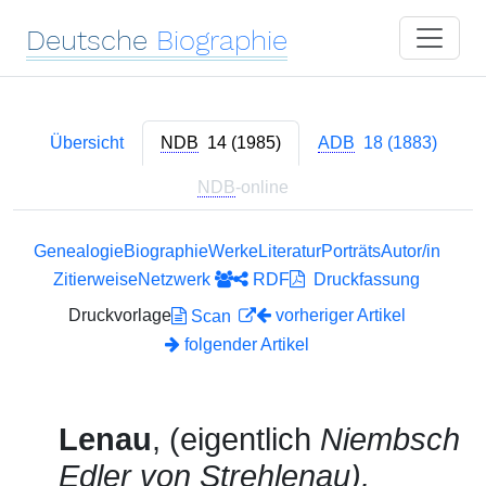
Deutsche
Biographie
Übersicht
NDB
14 (1985)
ADB
18 (1883)
NDB
-online
Genealogie
Biographie
Werke
Literatur
Porträts
Autor/in
Zitierweise
Netzwerk
RDF
Druckfassung
Druckvorlage
vorheriger Artikel
Scan
folgender Artikel
Lenau
, (eigentlich
Niembsch
Edler von Strehlenau),