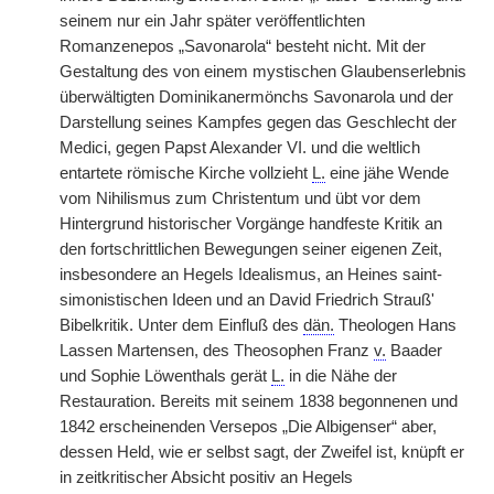
seinem nur ein Jahr später veröffentlichten
Romanzenepos „Savonarola“ besteht nicht. Mit der
Gestaltung des von einem mystischen Glaubenserlebnis
überwältigten Dominikanermönchs Savonarola und der
Darstellung seines Kampfes gegen das Geschlecht der
Medici, gegen Papst Alexander VI. und die weltlich
entartete römische Kirche vollzieht
L.
eine jähe Wende
vom Nihilismus zum Christentum und übt vor dem
Hintergrund historischer Vorgänge handfeste Kritik an
den fortschrittlichen Bewegungen seiner eigenen Zeit,
insbesondere an Hegels Idealismus, an Heines saint-
simonistischen Ideen und an David Friedrich Strauß'
Bibelkritik. Unter dem Einfluß des
dän.
Theologen Hans
Lassen Martensen, des Theosophen Franz
v.
Baader
und Sophie Löwenthals gerät
L.
in die Nähe der
Restauration. Bereits mit seinem 1838 begonnenen und
1842 erscheinenden Versepos „Die Albigenser“ aber,
dessen Held, wie er selbst sagt, der Zweifel ist, knüpft er
in zeitkritischer Absicht positiv an Hegels