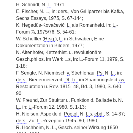
H. Schmidt, N.
L.
, 1971;
E. Fischer, N.
L.
, in:
ders.
, Von Grillparzer bis Kafka,
Sechs Essays, 1975, S. 67-144;
K. Hegedüs-Kovačevič,
L.
als Romanheld, in:
L.
-
Forum ⅞, 1975/76, S. 54-61;
W. Scheffler (
Hrsg.
),
L.
in Schwaben, Eine
Dokumentation in Bildern, 1977;
N. Altenhofer, Ketzerhist. u. revolutionäre
Gesch.philos. im Werk
L.
s, in:
L.
-Forum 11, 1979, S.
1-18;
F. Sengle, N. Niembsch
v.
Strehlenau,
Ps.
N.
L.
, in:
ders.
, Biedermeierzeit,
Dt.
Lit.
im Spannungsfeld
zw.
Restauration u.
Rev.
1815–48,
Bd.
3, 1980, S. 640-
90;
W. Freund, Zur Struktur u. Funktion d. Ballade
b.
N.
L.
, in:
L.
-Forum 12, 1980, S. 1-13;
H. Nielsen, Aspekte d.
Poetol.
N.
L.
s,
ebd.
, S. 14-37;
ders.
, Zur
L.
-Rezeption 1945–80, 1980;
R. Hochheim, N.
L.
,
Gesch.
seiner Wirkung 1850-