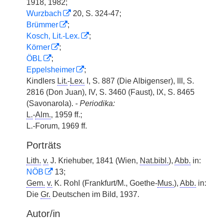
1918, 1982;
Wurzbach
20, S. 324-47;
Brümmer
;
Kosch, Lit.-Lex.
;
Körner
;
ÖBL
;
Eppelsheimer
;
Kindlers
Lit.
-
Lex.
I, S. 887 (Die Albigenser), III, S.
2816 (Don Juan), IV, S. 3460 (Faust), IX, S. 8465
(Savonarola). -
Periodika:
L.
-
Alm.
, 1959 ff.;
L.-Forum, 1969 ff.
Porträts
Lith.
v.
J. Kriehuber, 1841 (Wien,
Nat.bibl.
),
Abb.
in:
NÖB
13;
Gem.
v.
K. Rohl (Frankfurt/M., Goethe-
Mus.
),
Abb.
in:
Die
Gr.
Deutschen im Bild, 1937.
Autor/in