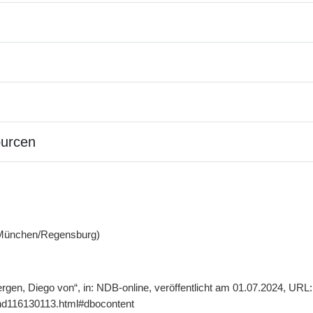
ourcen
(München/Regensburg)
ergen, Diego von“, in: NDB-online, veröffentlicht am 01.07.2024, URL
gnd116130113.html#dbocontent