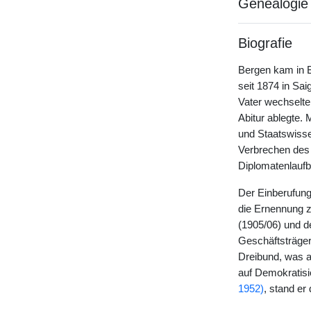
Genealogie
Biografie
Bergen kam in B
seit 1874 in Sa
Vater wechselte
Abitur ablegte.
und Staatswisse
Verbrechen des 
Diplomatenlaufb
Der Einberufung
die Ernennung z
(1905/06) und de
Geschäftsträger
Dreibund, was a
auf Demokratisi
1952)
, stand er