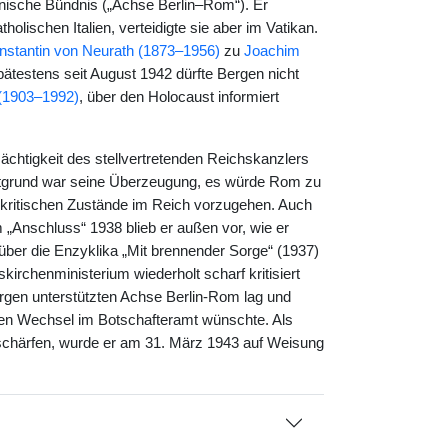
enische Bündnis („Achse Berlin–Rom“). Er
tholischen Italien, verteidigte sie aber im Vatikan.
nstantin von Neurath (1873–1956)
zu
Joachim
ätestens seit August 1942 dürfte Bergen nicht
 (1903–1992)
, über den Holocaust informiert
htigkeit des stellvertretenden Reichskanzlers
ptgrund war seine Überzeugung, es würde Rom zu
enkritischen Zustände im Reich vorzugehen. Auch
Anschluss“ 1938 blieb er außen vor, wie er
 über die Enzyklika „Mit brennender Sorge“ (1937)
irchenministerium wiederholt scharf kritisiert
gen unterstützten Achse Berlin-Rom lag und
en Wechsel im Botschafteramt wünschte. Als
ntschärfen, wurde er am 31. März 1943 auf Weisung