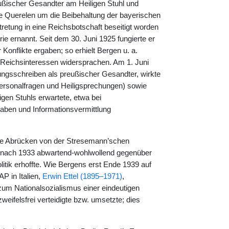
ßischer Gesandter am Heiligen Stuhl und
 Querelen um die Beibehaltung der bayerischen
retung in eine Reichsbotschaft beseitigt worden
e ernannt. Seit dem 30. Juni 1925 fungierte er
nflikte ergaben; so erhielt Bergen u. a.
 Reichsinteressen widersprachen. Am 1. Juni
ngsschreiben als preußischer Gesandter, wirkte
Personalfragen und Heiligsprechungen) sowie
igen Stuhls erwartete, etwa bei
aben und Informationsvermittlung
ende Abrücken von der Stresemann’schen
h nach 1933 abwartend-wohlwollend gegenüber
ik erhoffte. Wie Bergens erst Ende 1939 auf
 in Italien,
Erwin Ettel (1895–1971)
,
 zum Nationalsozialismus einer eindeutigen
 zweifelsfrei verteidigte bzw. umsetzte; dies