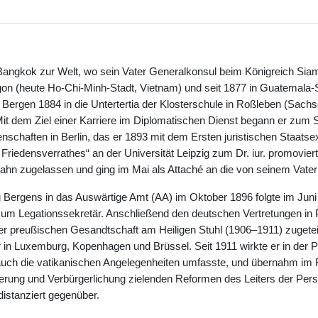
angkok zur Welt, wo sein Vater Generalkonsul beim Königreich Sia
igon (heute Ho-Chi-Minh-Stadt, Vietnam) und seit 1877 in Guatemala-
 Bergen 1884 in die Untertertia der Klosterschule in Roßleben (Sachs
 Mit dem Ziel einer Karriere im Diplomatischen Dienst begann er z
nschaften in Berlin, das er 1893 mit dem Ersten juristischen Staats
Friedensverrathes“ an der Universität Leipzig zum Dr. iur. promovier
ahn zugelassen und ging im Mai als Attaché an die von seinem Vater
 Bergens in das Auswärtige Amt (AA) im Oktober 1896 folgte im Juni
um Legationssekretär. Anschließend den deutschen Vertretungen in 
r preußischen Gesandtschaft am Heiligen Stuhl (1906–1911) zugeteilt,
 in Luxemburg, Kopenhagen und Brüssel. Seit 1911 wirkte er in der Po
uch die vatikanischen Angelegenheiten umfasste, und übernahm im Frü
erung und Verbürgerlichung zielenden Reformen des Leiters der Pers
 distanziert gegenüber.