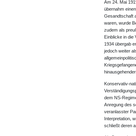
Am 24. Mai 191
übernahm einen
Gesandtschaft a
waren, wurde Be
zudem als preuß
Einblicke in di
1934 übergab er
jedoch weiter a
allgemeinpolitis
Kriegsgefangene
hinausgehender B
Konservativ-nat
Verständigungsp
dem NS-Regime, 
Anregung des sc
veranlasster Par
Interpretation, 
schließt deren 