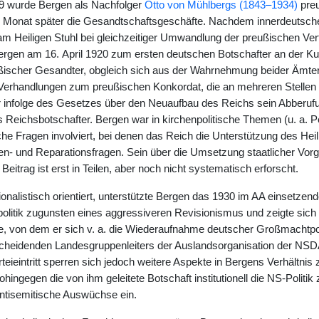
9 wurde Bergen als Nachfolger
Otto von Mühlbergs (1843–1934)
preu
 Monat später die Gesandtschaftsgeschäfte. Nachdem innerdeutsche
m Heiligen Stuhl bei gleichzeitiger Umwandlung der preußischen Vert
rgen am 16. April 1920 zum ersten deutschen Botschafter an der Kuri
ischer Gesandter, obgleich sich aus der Wahrnehmung beider Ämter Ko
e Verhandlungen zum preußischen Konkordat, die an mehreren Stellen
 infolge des Gesetzes über den Neuaufbau des Reichs sein Abberufu
ls Reichsbotschafter. Bergen war in kirchenpolitische Themen (u. a. 
che Fragen involviert, bei denen das Reich die Unterstützung des Heil
n- und Reparationsfragen. Sein über die Umsetzung staatlicher Vorg
eitrag ist erst in Teilen, aber noch nicht systematisch erforscht.
ionalistisch orientiert, unterstützte Bergen das 1930 im AA einsetz
olitik zugunsten eines aggressiveren Revisionismus und zeigte sic
von dem er sich v. a. die Wiederaufnahme deutscher Großmachtpolit
heidenden Landesgruppenleiters der Auslandsorganisation der NSDAP
teieintritt sperren sich jedoch weitere Aspekte in Bergens Verhältnis
wohingegen die von ihm geleitete Botschaft institutionell die NS-Politik
antisemitische Auswüchse ein.