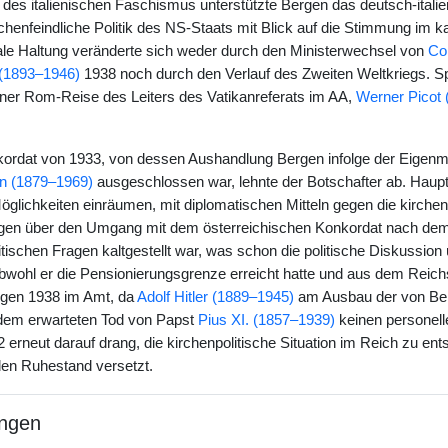
des italienischen Faschismus unterstützte Bergen das deutsch-itali
kirchenfeindliche Politik des NS-Staats mit Blick auf die Stimmung im ka
ale Haltung veränderte sich weder durch den Ministerwechsel von
Co
 (1893–1946)
1938 noch durch den Verlauf des Zweiten Weltkriegs. Sp
 einer Rom-Reise des Leiters des Vatikanreferats im AA,
Werner Picot
rdat von 1933, von dessen Aushandlung Bergen infolge der Eigenmäc
n (1879–1969)
ausgeschlossen war, lehnte der Botschafter ab. Hau
öglichkeiten einräumen, mit diplomatischen Mitteln gegen die kirch
gen über den Umgang mit dem österreichischen Konkordat nach dem „
itischen Fragen kaltgestellt war, was schon die politische Diskussion
bwohl er die Pensionierungsgrenze erreicht hatte und aus dem Reichsk
rgen 1938 im Amt, da
Adolf Hitler (1889–1945)
am Ausbau der von Ber
 dem erwarteten Tod von Papst
Pius XI. (1857–1939)
keinen personell
2 erneut darauf drang, die kirchenpolitische Situation im Reich zu e
den Ruhestand versetzt.
ngen