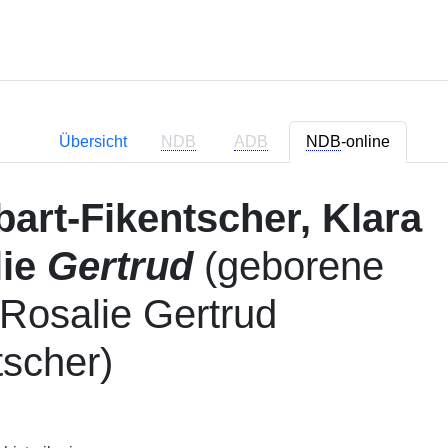
Übersicht
NDB
ADB
NDB
-online
art-Fikentscher, Klara
ie
Gertrud
(geborene
 Rosalie Gertrud
tscher)