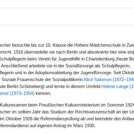
scher besuchte bis zur 10. Klasse die Höhere Mädchenschule in Zw
erricht. 1916 übersiedelte sie nach Berlin und absolvierte hier eine ein
chulpflegerin beim Verein für Jugendhilfe in Charlottenburg (heute Ber
 Anschließend arbeitete sie in der Sozialfürsorge als Schulpflegerin,
flegerin und in der Adoptionsabteilung der Jugendfürsorge. Seit Okto
 Soziale Frauenschule der Sozialpolitikerin
Alice Salomon (1872–194
te Berlin-Schöneberg) und lernte in diesem Umfeld
Helene Lange (
umer (1973–1954)
kennen.
Kulturexamen beim Preußischen Kultusministerium im Sommer 192
scher im selben Jahr das Studium der Rechtswissenschaft an der Un
te im Oktober 1928 die Referendarsprüfung ab und beendete den Anfa
ferendardienst auf eigenen Antrag im März 1930.