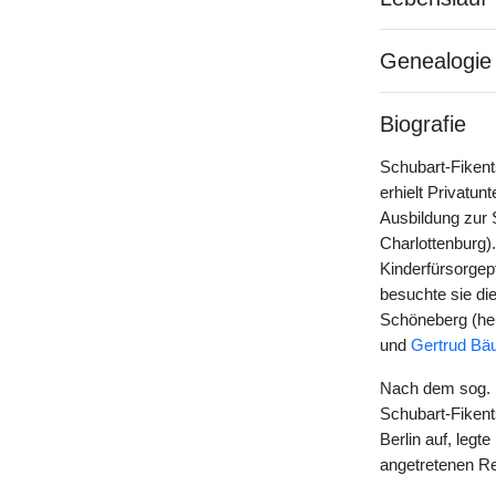
Genealogie
Biografie
Schubart-Fikent
erhielt Privatunt
Ausbildung zur S
Charlottenburg).
Kinderfürsorgep
besuchte sie die
Schöneberg (heu
und
Gertrud Bä
Nach dem sog. 
Schubart-Fikent
Berlin auf, leg
angetretenen Re