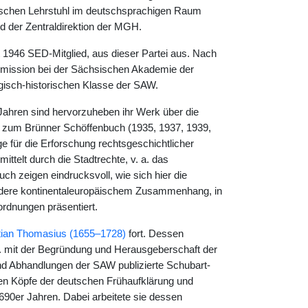
istischen Lehrstuhl im deutschsprachigen Raum
d der Zentraldirektion der MGH.
 1946 SED-Mitglied, aus dieser Partei aus. Nach
ommission bei der Sächsischen Akademie der
ogisch-historischen Klasse der SAW.
Jahren sind hervorzuheben ihr Werk über die
n zum Brünner Schöffenbuch (1935, 1937, 1939,
e für die Erforschung rechtsgeschichtlicher
ttelt durch die Stadtrechte, v. a. das
 zeigen eindrucksvoll, wie sich hier die
ndere kontinentaleuropäischem Zusammenhang, in
rdnungen präsentiert.
tian Thomasius (1655–1728)
fort. Dessen
. a. mit der Begründung und Herausgeberschaft der
nd Abhandlungen der SAW publizierte Schubart-
den Köpfe der deutschen Frühaufklärung und
690er Jahren. Dabei arbeitete sie dessen