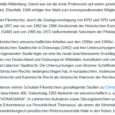
 Halle-Wittenberg. Damit war sie die erste Professorin auf einem jur
n). Ebenfalls 1948 erfolgte ihre Wahl zum korrespondierenden Mitglie
art-Fikentscher, durch die Zwangsvereinigung von KPD und SPD seit
ung 1957 war sie von 1962 bis 1966 Vorsitzende der Historischen K
(SAW) und von 1965 bis 1972 stellvertretende Sekretarin der Philol
kentschers wissenschaftlichen Arbeiten aus den 1930er und 1940er 
 deutschen Stadtrechte in Osteuropa (1942) und ihre Untersuchunge
rstgenannten Studie legte sie eine bis heute beachtenswerte Grundlag
von Deutschland und Osteuropa im Mittelalter, konstituiert und vermi
 Lübecker Stadtrecht. Die Untersuchungen zum Brünner Schöffenbuch
Römischen Rechts niedergeschlagen hat, in europäischem, insbeso
mische und Kanonische Recht als historische Klammer der Rechtso
ntensiv wirken Schubart-Fikentschers grundlegende Studien zu
Chris
el beachteten 300. Geburtstag 1955 flankierte sie wissenschaftlich u
„THOMASIANA“. In zahlreichen Aufsätzen sowie Sitzungsberichten u
e Erkenntnisse zur Persönlichkeit Thomasius' als einem der führen
brandenburgisch-preußischen Reformuniversität Halle in den frühen 1