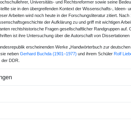
 Hochschullehrer, Universitäts- und Rechtsreformer sowie seine Bedeu
ellte sie in den übergreifenden Kontext der Wissenschafts-, Ideen- u
eser Arbeiten wird noch heute in der Forschungsliteratur zitiert. Nac
senschaftsgeschichte der Aufklärung zu und griff mit wichtigen Arbei
nten rechtshistorische Fragen gesellschaftlicher Randgruppen auf.
iften ist ihre Untersuchung über die Autorschaft von Dissertationen i
 Bundesrepublik erscheinenden Werke „Handwörterbuch zur deutsche
 sie neben
Gerhard Buchda (1901–1977)
und ihrem Schüler
Rolf Lie
s der DDR.
ngen