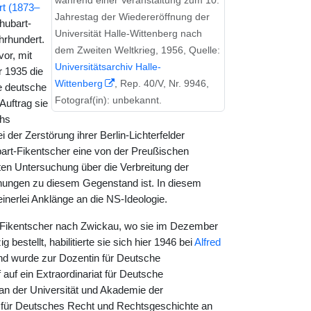
während einer Veranstaltung zum 10.
t (1873–
Jahrestag der Wiedereröffnung der
hubart-
Universität Halle-Wittenberg nach
hrhundert.
dem Zweiten Weltkrieg, 1956, Quelle:
or, mit
Universitätsarchiv Halle-
r 1935 die
Wittenberg
, Rep. 40/V, Nr. 9946,
re deutsche
Fotograf(in): unbekannt.
uftrag sie
chs
 der Zerstörung ihrer Berlin-Lichterfelder
rt-Fikentscher eine von der Preußischen
en Untersuchung über die Verbreitung der
chungen zu diesem Gegenstand ist. In diesem
einerlei Anklänge an die NS-Ideologie.
t-Fikentscher nach Zwickau, wo sie im Dezember
bestellt, habilitierte sie sich hier 1946 bei
Alfred
nd wurde zur Dozentin für Deutsche
 auf ein Extraordinariat für Deutsche
n der Universität und Akademie der
ur für Deutsches Recht und Rechtsgeschichte an