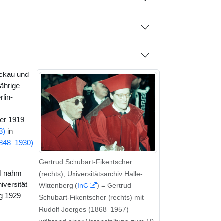
ickau und
jährige
lin-
ber 1919
8)
in
1848–1930)
Gertrud Schubart-Fikentscher
4 nahm
(rechts), Universitätsarchiv Halle-
iversität
Wittenberg (
InC
) = Gertrud
ng 1929
Schubart-Fikentscher (rechts) mit
Rudolf Joerges (1868–1957)