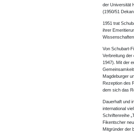
der Universität
(1950/51 Dekani
1951 trat Schub
ihrer Emeritier
Wissenschaften 
Von Schubart-Fi
Verbreitung der
1947). Mit der e
Gemeinsamkeiten 
Magdeburger und
Rezeption des 
dem sich das Rö
Dauerhaft und i
international vi
Schriftenreihe 
Fikentscher neu
Mitgründer der 