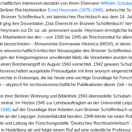
schaftlichen Interessen bestärkt von ihrem Ehemann
Wilhelm Schubar
erliner Rechtshistoriker
Ernst Heymann (1870–1946)
, erforschte Sc
 Brünner Schöffenbuch, ein lateinisches Rechtsbuch aus dem 14. Ja
t ging ihre Dissertation „Das Eherecht im Brünner Schöffenbuch“ herv
i Heymann zur Dr. iur. utr. promoviert wurde. Heymann ermöglichte ih
eie Mitarbeiterin bei den – von 1935 bis 1945 als Reichsinstitut für älte
e bezeichneten – Monumenta Germaniae Historica (MGH), in deren A
ner wissenschaftlich-kritischen Neuausgabe des Brünner Schöffenbu
egen der Kriegsereignisse unvollendet blieb; die Vorarbeiten wurden bei
inen Bombenangriff im August 1943 vernichtet. 1942 gewann Schuba
ssenschaften ausgelobte Preisaufgabe mit ihrer anonym eingereicht
rechte in Osteuropa, die bis heute eine wichtige Grundlage für Fors
 – atypisch für rechtswissenschaftliche Publikationen dieser Zeit – k
t ihrer Berliner Wohnung und Bibliothek 1943 übersiedelte Schubar
eintrat. Im Herbst 1945 zur Lehrbeauftragten an der Universität Leipzig 
–1946)
auf der Grundlage ihrer Arbeiten zum Brünner Schöffenbuch u
 an der Leipziger Juristenfakultät berufen. 1948 lehnte sie einen Ruf
e und Leitung der Forschungsstelle "Deutsches Rechtswörterbuch" a
in Heidelberg ab und folgte einem Ruf auf eine ordentliche Profess