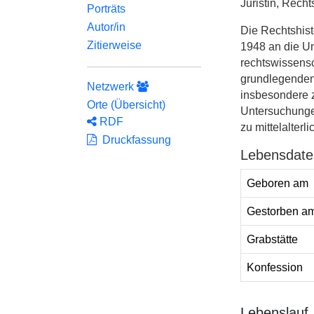
Juristin, Recht
Porträts
Autor/in
Die Rechtshist
Zitierweise
1948 an die Un
rechtswissens
grundlegenden
Netzwerk
insbesondere
Orte (Übersicht)
Untersuchungen
RDF
zu mittelalter
Druckfassung
Lebensdate
Geboren am
Gestorben a
Grabstätte
Konfession
Lebenslauf