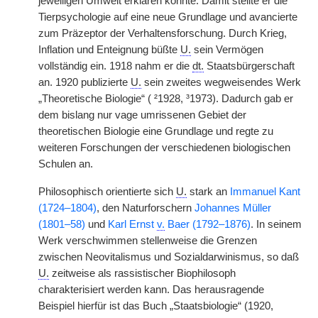
jeweiligen Umwelt erklären konnte. Damit stellte er die
Tierpsychologie auf eine neue Grundlage und avancierte
zum Präzeptor der Verhaltensforschung. Durch Krieg,
Inflation und Enteignung büßte
U.
sein Vermögen
vollständig ein. 1918 nahm er die
dt.
Staatsbürgerschaft
an. 1920 publizierte
U.
sein zweites wegweisendes Werk
„Theoretische Biologie“ ( ²1928, ³1973). Dadurch gab er
dem bislang nur vage umrissenen Gebiet der
theoretischen Biologie eine Grundlage und regte zu
weiteren Forschungen der verschiedenen biologischen
Schulen an.
Philosophisch orientierte sich
U.
stark an
Immanuel Kant
(1724–1804)
, den Naturforschern
Johannes Müller
(1801–58)
und
Karl Ernst
v.
Baer (1792–1876)
. In seinem
Werk verschwimmen stellenweise die Grenzen
zwischen Neovitalismus und Sozialdarwinismus, so daß
U.
zeitweise als rassistischer Biophilosoph
charakterisiert werden kann. Das herausragende
Beispiel hierfür ist das Buch „Staatsbiologie“ (1920,