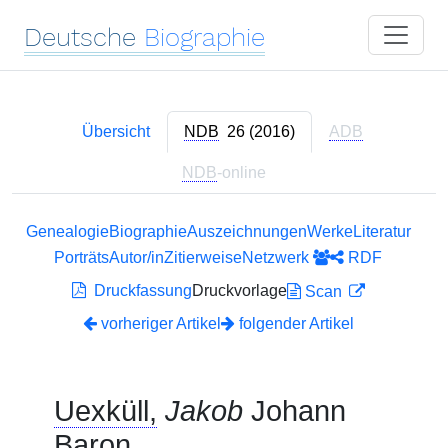
Deutsche
Biographie
Übersicht
NDB
26 (2016)
ADB
NDB
-online
Genealogie
Biographie
Auszeichnungen
Werke
Literatur
Porträts
Autor/in
Zitierweise
Netzwerk
RDF
Druckfassung
Druckvorlage
Scan
vorheriger Artikel
folgender Artikel
Uexküll,
Jakob
Johann
Baron