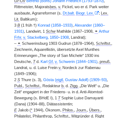
Gr-Ov
Berend (Boris) Johann Friedrich (1793–1870)
,
Rittmeister, Majorats
bes.
v.
Fickel, wo er d. Park weiter
ausbaute, Agrarreformer (s.
Dt.
balt.
Biogr. Lex.
;
Lex.
Lit.
Baltikum);
3
B
(1 früh †)
Konrad (1858–1933)
,
Alexander (1860–
1931)
, Landwirt, 1
Schw
Mathilde (1867–1908,
⚭
Arthur
Frhr.
v.
Stackelberg, 1850–1908
, Landrat);
–
⚭
Schwerinsburg 1903 Gudrun (1878–1964),
Schriftst.
,
Zeichnerin, Aquarellistin, übersetzte Axel Munthes
Erinnerungen „The story of San Michele“ 1930 ins
Deutsche,
T
d.
Karl
Gf.
v.
Schwerin (1844–1901)
,
preuß.
Landrat, u. d. Luise Freiin
v.
Nordeck zur Rabenau
(1849–1906);
2
S
Thure (s. 3),
Gösta (
eigtl.
Gustav Adolf) (1909–93)
,
Publ.
,
Schriftst.
, Redakteur
b.
d.
Ztgg.
„Die Welt“ u. „Die
Zeit“ engagiert in der Friedens- u. in d. Anti-Atomtod-
Bewegung (s. BHdE I), 1
T
Sophie Luise Damayanti
(Dana) (1904–88), Diätassistentin;
E
Jakob (
*
1944), Ökonom,
Philos.
,
Journ.
,
Übers.
,
Philatelist, Philanthrop,
Schriftst.
, Mitgründer d. Right