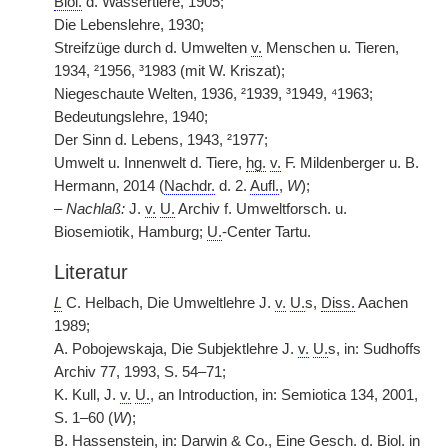
Biol.
d. Wassertiere, 1905;
Die Lebenslehre, 1930;
Streifzüge durch d. Umwelten
v.
Menschen u. Tieren,
1934, ²1956, ³1983 (mit W. Kriszat);
Niegeschaute Welten, 1936, ²1939, ³1949, ⁴1963;
Bedeutungslehre, 1940;
Der Sinn d. Lebens, 1943, ²1977;
Umwelt u. Innenwelt d. Tiere,
hg.
v.
F. Mildenberger u. B.
Hermann, 2014 (
Nachdr.
d. 2.
Aufl.
,
W
);
– Nachlaß:
J.
v.
U.
Archiv f. Umweltforsch. u.
Biosemiotik, Hamburg;
U.
-Center Tartu.
Literatur
L
C. Helbach, Die Umweltlehre J.
v.
U.
s,
Diss.
Aachen
1989;
A. Pobojewskaja, Die Subjektlehre J.
v.
U.
s, in: Sudhoffs
Archiv 77, 1993, S. 54–71;
K. Kull, J.
v.
U.
, an Introduction, in: Semiotica 134, 2001,
S. 1–60 (
W
);
B. Hassenstein, in: Darwin &
Co.
, Eine
Gesch.
d.
Biol.
in