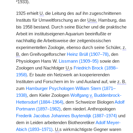
²1933).
1925 erhielt
U.
die Leitung des auf ihn zugeschnittenen
Instituts für Umweltforschung an der
Univ.
Hamburg, das
bis 1958 bestand. Durch seine Bücher und die praktische
Arbeit im institutseigenen Aquarium beeinflußte er
nachhaltig die Arbeitsweise der zeitgenössischen
experimentellen Zoologie, ebenso durch seine Schüler,
z.
B.
den Greifvogelforscher
Heinz Brüll (1907–78)
, den
Physiologen Hans W.
Lissmann (1909–95)
sowie den
Zoologen und Nachfolger
U.
s
Friedrich Brock (1898–
1958)
. Er baute ein Netzwerk an kooperierenden
Instituten und Forschern im In- und Ausland auf, wie
z. B.
zum
Hamburger Psychologen William Stern (1871–
1938)
, dem Kieler Zoologen
Wolfgang
v.
Buddenbrock-
Hettersdorf (1884–1964)
, dem Schweizer Biologen
Adolf
Portmann (1897–1982)
, dem niederl. Anthropologen
Frederik Jacobus Johannes Buytendijk (1887–1974)
und
dem in Leiden arbeitenden Biotheoretiker
Adolf Meyer-
Abich (1893–1971)
.
U.
s wirkmächtigste Gegner waren