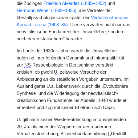
die Zoologen
Friedrich Alverdes (1889–1952)
und
Hermann Weber (1899–1956)
, alle Vertreter der
Gestaltpsychologie sowie später der
Verhaltensforscher
Konrad Lorenz (1903–89)
. Diese verwarfen nicht nur
|
das
neovitalistische Fundament der Umweltlehre, sondern
auch deren statischen Charakter.
Im Laufe der 1930er Jahre wurde die Umweltlehre
aufgrund ihrer fehlenden Dynamik und Inkompatibilität
zur
NS
-Rassenbiologie in Deutschland verstärkt
kritisiert, ob pwohl
U.
zeitweise Versuche der
Anbiederung an die staatlichen Vorgaben unternahm. Im
Ausland geriet
U.
s. Lebenswerk durch die „Evolutionäre
Synthese“ und die Widerlegung der neovitalistisch-
kreationischen Fundamente ins Abseits. 1940 wurde er
emeritiert und zog mit seiner Ehefrau nach Capri.
U.
gilt nach seiner Wiederentdeckung im ausgehenden
20.
Jh.
als einer der Wegbereiter der modernen
Verhaltensforschung, Blindenhundausbildung („Uexküll-