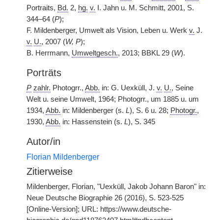
Portraits,
Bd.
2,
hg.
v.
I. Jahn u. M. Schmitt, 2001, S.
344–64 (
P
);
F. Mildenberger, Umwelt als Vision, Leben u. Werk
v.
J.
v.
U.
, 2007 (
W, P
);
B. Herrmann,
Umweltgesch.
, 2013; BBKL 29 (
W
).
Porträts
P
zahlr.
Photogrr.,
Abb.
in: G. Uexküll, J.
v.
U.
, Seine
Welt u. seine Umwelt, 1964; Photogrr., um 1885 u. um
1934,
Abb.
in: Mildenberger (s.
L
), S. 6 u. 28;
Photogr.
,
1930,
Abb.
in: Hassenstein (s.
L
), S. 345
Autor/in
Florian Mildenberger
Zitierweise
Mildenberger, Florian, "Uexküll, Jakob Johann Baron" in:
Neue Deutsche Biographie 26 (2016), S. 523-525
[Online-Version]; URL: https://www.deutsche-