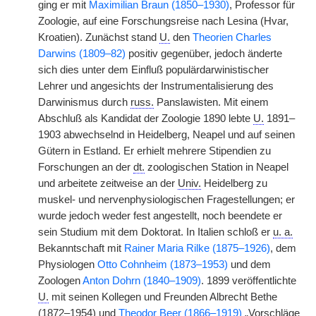
ging er mit
Maximilian Braun (1850–1930)
, Professor für
Zoologie, auf eine Forschungsreise nach Lesina (Hvar,
Kroatien). Zunächst stand
U.
den
Theorien Charles
Darwins (1809–82)
positiv gegenüber, jedoch änderte
sich dies unter dem Einfluß populärdarwinistischer
Lehrer und angesichts der Instrumentalisierung des
Darwinismus durch
russ.
Panslawisten. Mit einem
Abschluß als Kandidat der Zoologie 1890 lebte
U.
1891–
1903 abwechselnd in Heidelberg, Neapel und auf seinen
Gütern in Estland. Er erhielt mehrere Stipendien zu
Forschungen an der
dt.
zoologischen Station in Neapel
und arbeitete zeitweise an der
Univ.
Heidelberg zu
muskel- und nervenphysiologischen Fragestellungen; er
wurde jedoch weder fest angestellt, noch beendete er
sein Studium mit dem Doktorat. In Italien schloß er
u. a.
Bekanntschaft mit
Rainer Maria Rilke (1875–1926)
, dem
Physiologen
Otto Cohnheim (1873–1953)
und dem
Zoologen
Anton Dohrn (1840–1909)
. 1899 veröffentlichte
U.
mit seinen Kollegen und Freunden Albrecht Bethe
(1872–1954) und
Theodor Beer (1866–1919)
„Vorschläge