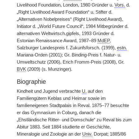
Livelihood Foundation, London, 1980 Gründer u.
Vors.
d.
„Right Livelihood Award Foundation“ u. Stifter d.
„Alternativen Nobelpreises“ (Right Livelihood Award),
Initiator d. „World Future Council“, 1984 Mitbegründer d.
alternativen Weltwirtsch.gipfels, 1993 Gründer d.
Estonian Renaissance Award, 1987–89
MdEP
,
Salzburger Landespreis f. Zukunfsforsch. (1999),
estn.
Mariana-Orden (2001); Gr. Binding-Preis f. Natur- u.
Umweltschutz (2006), Erich Fromm-Preis (2008), Gr.
BVK
(2009) (s. Munzinger).
Biographie
Kindheit und Jugend verbrachte
U.
auf den
Familiengütern Keblas und Heimar sowie im
familieneigenen Stadtpalais in Reval. 1875–77 besuchte
er das Gymnasium in Coburg, danach die
„Ehstländische Ritter- und Domschule“ zu Reval bis zum
Abitur 1883. Seit 1884 studierte er Geschichte,
Mineralogie und Zoologie an der
Univ.
Dorpat; 1885/86