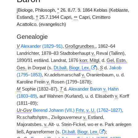
|
Biologe, Philosoph,
*
26. 8./7. 9. 1864 Keblas (Keblaste,
Estland),
†
25.7.1944 Capri,
⚰
Capri, Cimittero
Acattolico. (evangelisch)
Genealogie
V
Alexander (1829–91)
,
Großgrundbes.
, 1862–64
Landrichter, 1878–83 Stadtoberhaupt
v.
Reval (Tallinn),
1890/91 estländ. Landrat, 1876
korr.
Mitgl.
d.
Gel.
Estn.
Ges.
in Dorpat (s.
Dt.
balt.
Biogr. Lex.
),
S
d.
Jakob
(1795–1853)
, Kr.adelsmarschall
v.
Oranienbaum, u. d.
Karoline Freiin
v.
Rosen (1799–1878);
M
Sophie (1832–87),
T
d.
Alexander Baron
v.
Hahn
(1803–89)
, auf Wahnen (Kurland), u. d. Elisabeth
v.
Korff
(1811–89);
Ur-Gvv
Berend Johann (VII.)
Frhr.
v.
U.
(1762–1827)
,
Rr.schaftshptm., Zivilgouverneur
v.
Estland,
Majoratsbes.
v.
Alt- u. Stein-Fickel, wo er e. Park anlegen
ließ, Agrarreformer (s.
Dt.
balt.
Biogr. Lex.
);