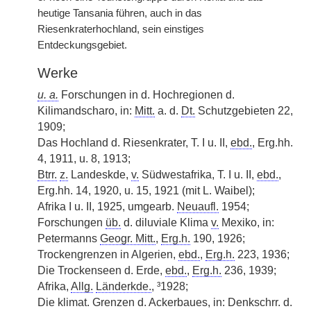
heutige Tansania führen, auch in das
Riesenkraterhochland, sein einstiges
Entdeckungsgebiet.
Werke
u. a.
Forschungen in d. Hochregionen d.
Kilimandscharo, in:
Mitt.
a. d.
Dt.
Schutzgebieten 22,
1909;
Das Hochland d. Riesenkrater, T. I u. II,
ebd.
, Erg.hh.
4, 1911, u. 8, 1913;
Btrr.
z.
Landeskde,
v.
Südwestafrika, T. I u. II,
ebd.
,
Erg.hh. 14, 1920, u. 15, 1921 (mit L. Waibel);
Afrika I u. II, 1925, umgearb.
Neuaufl.
1954;
Forschungen
üb.
d. diluviale Klima
v.
Mexiko, in:
Petermanns
Geogr. Mitt.
,
Erg.h.
190, 1926;
Trockengrenzen in Algerien,
ebd.
,
Erg.h.
223, 1936;
Die Trockenseen d. Erde,
ebd.
,
Erg.h.
236, 1939;
Afrika,
Allg.
Länderkde.
, ³1928;
Die klimat. Grenzen d. Ackerbaues, in: Denkschrr. d.