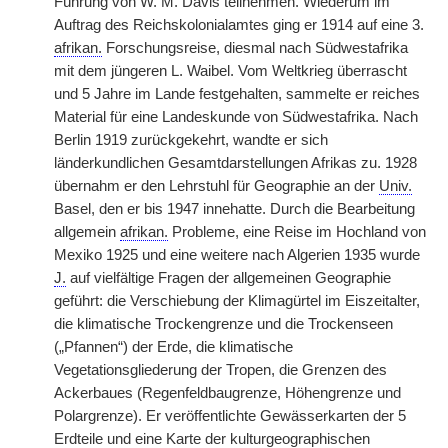
Führung von W. M. Davis teilnehmen. Wiederum im
Auftrag des Reichskolonialamtes ging er 1914 auf eine 3.
afrikan.
Forschungsreise, diesmal nach Südwestafrika
mit dem jüngeren L. Waibel. Vom Weltkrieg überrascht
und 5 Jahre im Lande festgehalten, sammelte er reiches
Material für eine Landeskunde von Südwestafrika. Nach
Berlin 1919 zurückgekehrt, wandte er sich
länderkundlichen Gesamtdarstellungen Afrikas zu. 1928
übernahm er den Lehrstuhl für Geographie an der
Univ.
Basel, den er bis 1947 innehatte. Durch die Bearbeitung
allgemein
afrikan.
Probleme, eine Reise im Hochland von
Mexiko 1925 und eine weitere nach Algerien 1935 wurde
J.
auf vielfältige Fragen der allgemeinen Geographie
geführt: die Verschiebung der Klimagürtel im Eiszeitalter,
die klimatische Trockengrenze und die Trockenseen
(„Pfannen“) der Erde, die klimatische
Vegetationsgliederung der Tropen, die Grenzen des
Ackerbaues (Regenfeldbaugrenze, Höhengrenze und
Polargrenze). Er veröffentlichte Gewässerkarten der 5
Erdteile und eine Karte der kulturgeographischen