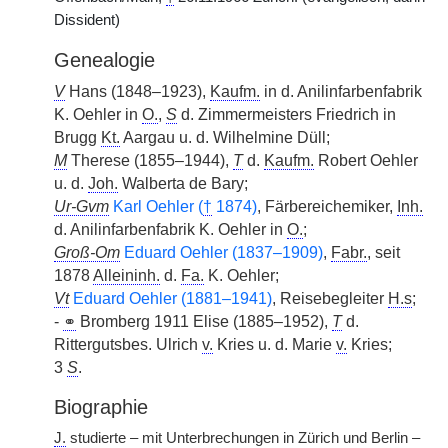
Dissident)
Genealogie
V
Hans (1848–1923),
Kaufm.
in d. Anilinfarbenfabrik
K. Oehler in
O.
,
S
d. Zimmermeisters Friedrich in
Brugg
Kt.
Aargau u. d. Wilhelmine Düll;
M
Therese (1855–1944),
T
d.
Kaufm.
Robert Oehler
u. d.
Joh.
Walberta de Bary;
Ur-Gvm
Karl Oehler (
†
1874)
, Färbereichemiker,
Inh.
d. Anilinfarbenfabrik K. Oehler in
O.
;
Groß-Om
Eduard Oehler (1837–1909)
,
Fabr.
, seit
1878
Alleininh.
d.
Fa.
K. Oehler;
Vt
Eduard Oehler (1881–1941)
, Reisebegleiter
H.s
;
-
⚭
Bromberg 1911 Elise (1885–1952),
T
d.
Rittergutsbes. Ulrich
v.
Kries u. d. Marie
v.
Kries;
3
S
.
Biographie
J.
studierte – mit Unterbrechungen in Zürich und Berlin –