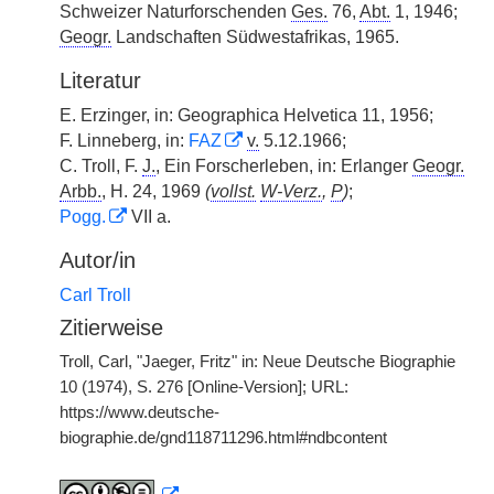
Schweizer Naturforschenden
Ges.
76,
Abt.
1, 1946;
Geogr.
Landschaften Südwestafrikas, 1965.
Literatur
E. Erzinger, in: Geographica Helvetica 11, 1956;
F. Linneberg, in:
FAZ
v.
5.12.1966;
C. Troll, F.
J.
, Ein Forscherleben, in: Erlanger
Geogr.
Arbb.
, H. 24, 1969
(
vollst.
W-Verz.
,
P
)
;
Pogg.
VII a.
Autor/in
Carl Troll
Zitierweise
Troll, Carl, "Jaeger, Fritz" in: Neue Deutsche Biographie
10 (1974), S. 276 [Online-Version]; URL:
https://www.deutsche-
biographie.de/gnd118711296.html#ndbcontent