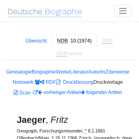
Deutsche
Biographie
Übersicht
NDB
10 (1974)
ADB
NDB
-online
Genealogie
Biographie
Werke
Literatur
Autor/in
Zitierweise
Netzwerk
RDF
Druckfassung
Druckvorlage
vorheriger Artikel
folgender Artikel
Scan
Jaeger
,
Fritz
Geograph, Forschungsreisender,
*
8.1.1881
Offenbach/Main,
†
26.11.1966 Zürich. (evangelisch, dann