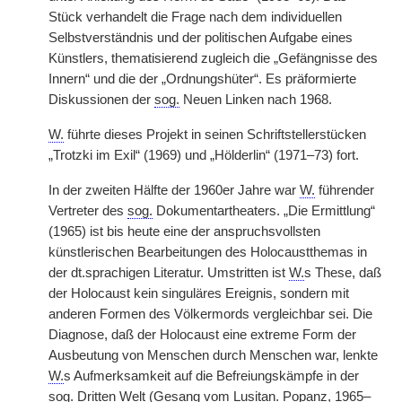
Stück verhandelt die Frage nach dem individuellen
Selbstverständnis und der politischen Aufgabe eines
Künstlers, thematisierend zugleich die „Gefängnisse des
Innern“ und die der „Ordnungshüter“. Es präformierte
Diskussionen der
sog.
Neuen Linken nach 1968.
W.
führte dieses Projekt in seinen Schriftstellerstücken
„Trotzki im Exil“ (1969) und „Hölderlin“ (1971–73) fort.
In der zweiten Hälfte der 1960er Jahre war
W.
führender
Vertreter des
sog.
Dokumentartheaters. „Die Ermittlung“
(1965) ist bis heute eine der anspruchsvollsten
künstlerischen Bearbeitungen des Holocaustthemas in
der dt.sprachigen Literatur. Umstritten ist
W.
s These, daß
der Holocaust kein singuläres Ereignis, sondern mit
anderen Formen des Völkermords vergleichbar sei. Die
Diagnose, daß der Holocaust eine extreme Form der
Ausbeutung von Menschen durch Menschen war, lenkte
W.
s Aufmerksamkeit auf die Befreiungskämpfe in der
sog.
Dritten Welt (Gesang vom Lusitan. Popanz, 1965–