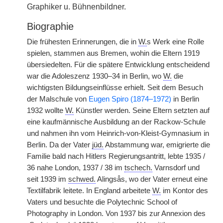
Graphiker u. Bühnenbildner.
Biographie
Die frühesten Erinnerungen, die in
W.
s Werk eine Rolle
spielen, stammen aus Bremen, wohin die Eltern 1919
übersiedelten. Für die spätere Entwicklung entscheidend
war die Adoleszenz 1930–34 in Berlin, wo
W.
die
wichtigsten Bildungseinflüsse erhielt. Seit dem Besuch
der Malschule von
Eugen Spiro (1874–1972)
in Berlin
1932 wollte
W.
Künstler werden. Seine Eltern setzten auf
eine kaufmännische Ausbildung an der Rackow-Schule
und nahmen ihn vom Heinrich-von-Kleist-Gymnasium in
Berlin. Da der Vater
jüd.
Abstammung war, emigrierte die
Familie bald nach Hitlers Regierungsantritt, lebte 1935 /
36 nahe London, 1937 / 38 im
tschech.
Varnsdorf und
seit 1939 im
schwed.
Alingsås, wo der Vater erneut eine
Textilfabrik leitete. In England arbeitete
W.
im Kontor des
Vaters und besuchte die Polytechnic School of
Photography in London. Von 1937 bis zur Annexion des