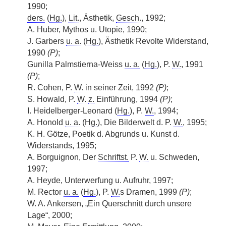
1990;
ders.
(
Hg.
),
Lit.
, Ästhetik,
Gesch.
, 1992;
A. Huber, Mythos u. Utopie, 1990;
J. Garbers
u. a.
(
Hg.
), Ästhetik Revolte Widerstand,
1990
(P)
;
Gunilla Palmstierna-Weiss
u. a.
(
Hg.
), P.
W.
, 1991
(P)
;
R. Cohen, P.
W.
in seiner Zeit, 1992
(P)
;
S. Howald, P.
W.
z.
Einführung, 1994
(P)
;
I. Heidelberger-Leonard (
Hg.
), P.
W.
, 1994;
A. Honold
u. a.
(
Hg.
), Die Bilderwelt d. P.
W.
, 1995;
K. H. Götze, Poetik d. Abgrunds u. Kunst d.
Widerstands, 1995;
A. Borguignon, Der
Schriftst.
P.
W.
u. Schweden,
1997;
A. Heyde, Unterwerfung u. Aufruhr, 1997;
M. Rector
u. a.
(
Hg.
), P.
W.
s Dramen, 1999
(P)
;
W. A. Ankersen, „Ein Querschnitt durch unsere
Lage“, 2000;