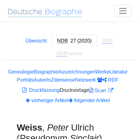
Deutsche
Biographie
Übersicht
NDB
27 (2020)
ADB
NDB
-online
Genealogie
Biographie
Auszeichnungen
Werke
Literatur
Porträts
Autor/in
Zitierweise
Netzwerk
RDF
Druckfassung
Druckvorlage
Scan
vorheriger Artikel
folgender Artikel
Weiss
,
Peter
Ulrich
(Pseudonym
Sinclair
)