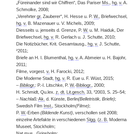
„Füreinander sind wir Chiffren“, Das Pariser
Ms.
,
hg.
v.
A.
Schmolke, 2008;
„Verehrter
gr.
Zauberer“, H. Hesse u. P.
W.
, Briefwechsel,
hg.
v.
B. Mazenauer u. V. Michels, 2009;
Diesseits u. jenseits d. Grenze, P.
W.
u. M. Haiduk, Der
Briefwechsel,
hg.
v.
R. Gerlach u. J. Schutte, 2010;
Die Notizbücher, Krit. Gesamtausg.,
hg.
v.
J. Schutte,
²2011;
Briefe an H. I. Blumenthal,
hg.
v.
A. Abmeier u. H. Bajohr,
2011;
Filme, vorgest.
v.
H. Farocki, 2012;
Die Moderne Stadt,
hg.
v.
R. Eue u. F. Wüst, 2015;
–
Bibliogr.
:
P.-I. Litschke, P.
W.
-
Bibliogr.
, 2000;
H. Schmidt, Qu.lex.
z.
dt.
Lit.gesch.
33, ³2003, S. 25–54;
–
Nachlaß:
Ak.
d. Künste, Berlin
(Belletristik, Briefe)
;
Swedish Film
Inst.
, Stockholm
(Filme)
;
P.
W.
-Erben
(Bildende Kunst)
, verschollen seit 2008;
einzelne Artefakte in verschiedenen
Slgg.
(
z. B.
Moderna
Museet, Stockholm;
Nat.mus.
, Gripsholm;