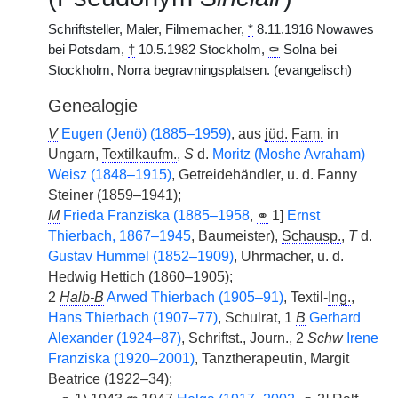
Schriftsteller, Maler, Filmemacher,
*
8.11.1916 Nowawes
bei Potsdam,
†
10.5.1982 Stockholm,
⚰
Solna bei
Stockholm, Norra begravningsplatsen. (evangelisch)
Genealogie
V
Eugen (Jenö) (1885–1959)
, aus
jüd.
Fam.
in
Ungarn,
Textilkaufm.
,
S
d.
Moritz (Moshe Avraham)
Weisz (1848–1915)
, Getreidehändler, u. d. Fanny
Steiner (1859–1941);
M
Frieda Franziska (1885–1958
,
⚭
1]
Ernst
Thierbach, 1867–1945
, Baumeister),
Schausp.
,
T
d.
Gustav Hummel (1852–1909)
, Uhrmacher, u. d.
Hedwig Hettich (1860–1905);
2
Halb-B
Arwed Thierbach (1905–91)
, Textil-
Ing.
,
Hans Thierbach (1907–77)
, Schulrat, 1
B
Gerhard
Alexander (1924–87)
,
Schriftst.
,
Journ.
, 2
Schw
Irene
Franziska (1920–2001)
, Tanztherapeutin, Margit
Beatrice (1922–34);