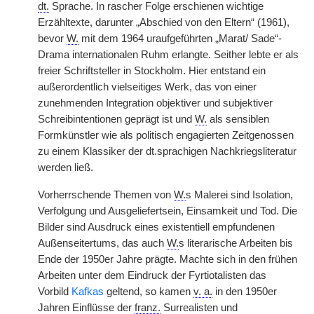
dt.
Sprache. In rascher Folge erschienen wichtige
Erzähltexte, darunter „Abschied von den Eltern“ (1961),
bevor
W.
mit dem 1964 uraufgeführten „Marat/ Sade“-
Drama internationalen Ruhm erlangte. Seither lebte er als
freier Schriftsteller in Stockholm. Hier entstand ein
außerordentlich vielseitiges Werk, das von einer
zunehmenden Integration objektiver und subjektiver
Schreibintentionen geprägt ist und
W.
als sensiblen
Formkünstler wie als politisch engagierten Zeitgenossen
zu einem Klassiker der dt.sprachigen Nachkriegsliteratur
werden ließ.
Vorherrschende Themen von
W.
s Malerei sind Isolation,
Verfolgung und Ausgeliefertsein, Einsamkeit und Tod. Die
Bilder sind Ausdruck eines existentiell empfundenen
Außenseitertums, das auch
W.
s literarische Arbeiten bis
Ende der 1950er Jahre prägte. Machte sich in den frühen
Arbeiten unter dem Eindruck der Fyrtiotalisten das
Vorbild
Kafkas
geltend, so kamen
v. a.
in den 1950er
Jahren Einflüsse der
franz.
Surrealisten und