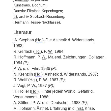
Kunstmus. Bochum;
Danske Filminst. Kopenhagen;
Lit.
archiv Sulzbach-Rosenberg;
Hermann Hesse-Nachlässe).
Literatur
|
A. Stephan (
Hg.
), Die Ästhetik d. Widerstands,
1983;
R. Gerlach (
Hg.
), P.
W.
, 1984;
R. Hoffmann, P.
W.
, Malerei, Zeichnungen, Collagen,
1984
(P)
;
P.
W.
u. d. Film, 1986
(P)
;
N. Krenzlin (
Hg.
), Ästhetik d. Widerstands, 1987;
R. Wolff (
Hg.
), P.
W.
, 1987
(P)
;
J. Vogt, P.
W.
, 1987
(P)
;
H. Höller (
Hg.
), Hinter jedem Wort d. Gefahr d.
Verstummens, 1988;
A. Söllner, P.
W.
u. d. Deutschen, 1988
(P)
;
M. Hofmann, Ästhet. Erfahrung in d.
hist.
Krise,