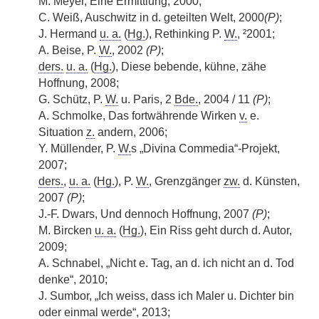
M. Meyer, Eine Ermittlung, 2000;
C. Weiß, Auschwitz in d. geteilten Welt, 2000
(P)
;
J. Hermand
u. a.
(
Hg.
), Rethinking P.
W.
, ²2001;
A. Beise, P.
W.
, 2002
(P)
;
ders.
u. a.
(
Hg.
), Diese bebende, kühne, zähe
Hoffnung, 2008;
G. Schütz, P.
W.
u. Paris, 2
Bde.
, 2004 / 11
(P)
;
A. Schmolke, Das fortwährende Wirken
v.
e.
Situation
z.
andern, 2006;
Y. Müllender, P.
W.
s „Divina Commedia“-Projekt,
2007;
ders.
,
u. a.
(
Hg.
), P.
W.
, Grenzgänger
zw.
d. Künsten,
2007
(P)
;
J.-F. Dwars, Und dennoch Hoffnung, 2007
(P)
;
M. Bircken
u. a.
(
Hg.
), Ein Riss geht durch d. Autor,
2009;
A. Schnabel, „Nicht e. Tag, an d. ich nicht an d. Tod
denke“, 2010;
J. Sumbor, „Ich weiss, dass ich Maler u. Dichter bin
oder einmal werde“, 2013;