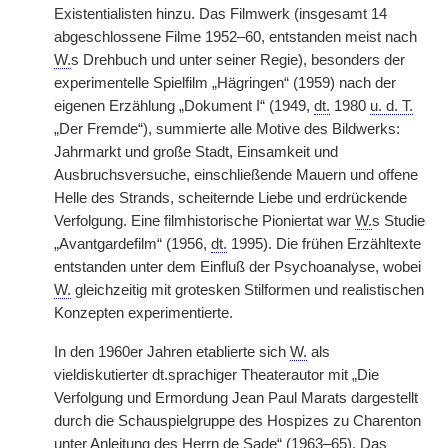
Existentialisten hinzu. Das Filmwerk (insgesamt 14
abgeschlossene Filme 1952–60, entstanden meist nach
W.
s Drehbuch und unter seiner Regie), besonders der
experimentelle Spielfilm „Hägringen“ (1959) nach der
eigenen Erzählung „Dokument I“ (1949,
dt.
1980
u. d. T.
„Der Fremde“), summierte alle Motive des Bildwerks:
Jahrmarkt und große Stadt, Einsamkeit und
Ausbruchsversuche, einschließende Mauern und offene
Helle des Strands, scheiternde Liebe und erdrückende
Verfolgung. Eine filmhistorische Pioniertat war
W.
s Studie
„Avantgardefilm“ (1956,
dt.
1995). Die frühen Erzähltexte
entstanden unter dem Einfluß der Psychoanalyse, wobei
W.
gleichzeitig mit grotesken Stilformen und realistischen
Konzepten experimentierte.
In den 1960er Jahren etablierte sich
W.
als
vieldiskutierter dt.sprachiger Theaterautor mit „Die
Verfolgung und Ermordung Jean Paul Marats dargestellt
durch die Schauspielgruppe des Hospizes zu Charenton
unter Anleitung des Herrn de Sade“ (1963–65). Das