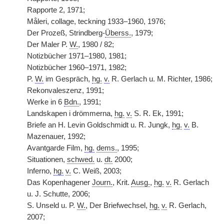
Rapporte 2, 1971;
Måleri, collage, teckning 1933–1960, 1976;
Der Prozeß, Strindberg-
Überss.
, 1979;
Der Maler P.
W.
, 1980 / 82;
Notizbücher 1971–1980, 1981;
Notizbücher 1960–1971, 1982;
P.
W.
im Gespräch,
hg.
v.
R. Gerlach u. M. Richter, 1986;
Rekonvaleszenz, 1991;
Werke in 6
Bdn.
, 1991;
Landskapen i drömmerna,
hg.
v.
S. R. Ek, 1991;
Briefe an H. Levin Goldschmidt u. R. Jungk,
hg.
v.
B.
Mazenauer, 1992;
Avantgarde Film,
hg.
dems.
, 1995;
Situationen,
schwed.
u.
dt.
2000;
Inferno,
hg.
v.
C. Weiß, 2003;
Das Kopenhagener
Journ.
, Krit.
Ausg.
,
hg.
v.
R. Gerlach
u. J. Schutte, 2006;
S. Unseld u. P.
W.
, Der Briefwechsel,
hg.
v.
R. Gerlach,
2007;