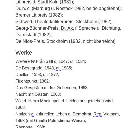
Lit.preis d. Stadt Köln (1981);
Dr.
h. c.
(Marburg u. Rostock 1982, beide abgelehnt);
Bremer Lit.preis (1982);
Schwed.
Theaterkritikerpreis, Stockholm (1982);
Georg-Büchner-Preis,
Dt.
Ak.
f. Sprache u. Dichtung,
Darmstadt (1982);
De Nios-Preis, Stockholm (1982, nicht überreicht).
Werke
Weitere W
Från ö till ö, 1947,
dt.
1984;
De Besegrade, 1948,
dt.
1985;
Duellen, 1953,
dt.
1972;
Fluchtpunkt, 1962;
Das Gespräch d. drei Gehenden, 1963;
Nacht mit Gästen, 1963;
Wie d. Herrn Mockinpott d. Leiden ausgetrieben wird,
1968;
Notizen
z.
kulturellen Leben d. Demokrat.
Rep.
Vietnam,
1968 (mit Gunilla Palmstierna-Weiss);
Rapporte, 1968;