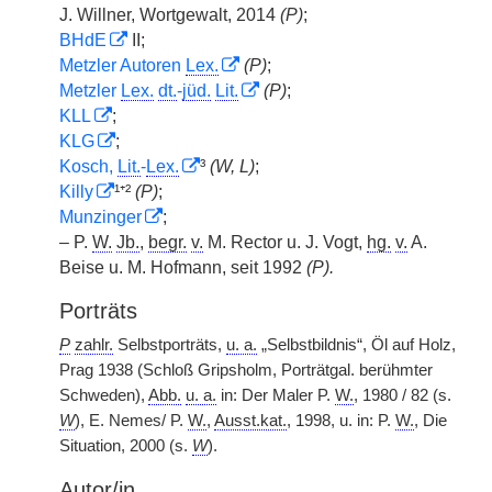
J. Willner, Wortgewalt, 2014
(P)
;
BHdE
II;
Metzler Autoren
Lex.
(P)
;
Metzler
Lex.
dt.
-
jüd.
Lit.
(P)
;
KLL
;
KLG
;
Kosch,
Lit.
-
Lex.
³
(W, L)
;
Killy
¹⁺²
(P)
;
Munzinger
;
– P.
W.
Jb.
,
begr.
v.
M. Rector u. J. Vogt,
hg.
v.
A.
Beise u. M. Hofmann, seit 1992
(P).
Porträts
P
zahlr.
Selbstporträts,
u. a.
„Selbstbildnis“, Öl auf Holz,
Prag 1938 (Schloß Gripsholm, Porträtgal. berühmter
Schweden),
Abb.
u. a.
in: Der Maler P.
W.
, 1980 / 82 (s.
W
), E. Nemes/ P.
W.
,
Ausst.kat.
, 1998, u. in: P.
W.
, Die
Situation, 2000 (s.
W
).
Autor/in