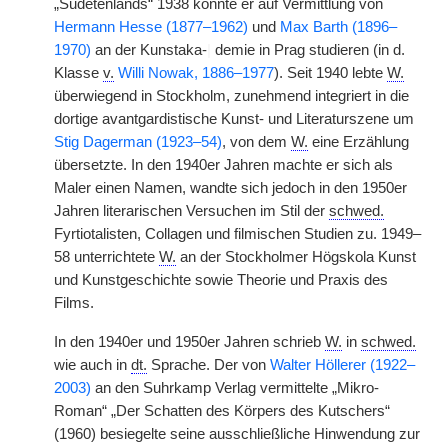
„Sudetenlands“ 1938 konnte er auf Vermittlung von
Hermann Hesse (1877–1962)
und
Max Barth (1896–
1970)
an der Kunstaka-
|
demie in Prag studieren (in d.
Klasse
v.
Willi Nowak, 1886–1977
). Seit 1940 lebte
W.
überwiegend in Stockholm, zunehmend integriert in die
dortige avantgardistische Kunst- und Literaturszene um
Stig Dagerman (1923–54)
, von dem
W.
eine Erzählung
übersetzte. In den 1940er Jahren machte er sich als
Maler einen Namen, wandte sich jedoch in den 1950er
Jahren literarischen Versuchen im Stil der
schwed.
Fyrtiotalisten, Collagen und filmischen Studien zu. 1949–
58 unterrichtete
W.
an der Stockholmer Högskola Kunst
und Kunstgeschichte sowie Theorie und Praxis des
Films.
In den 1940er und 1950er Jahren schrieb
W.
in
schwed.
wie auch in
dt.
Sprache. Der von
Walter Höllerer (1922–
2003)
an den Suhrkamp Verlag vermittelte „Mikro-
Roman“ „Der Schatten des Körpers des Kutschers“
(1960) besiegelte seine ausschließliche Hinwendung zur