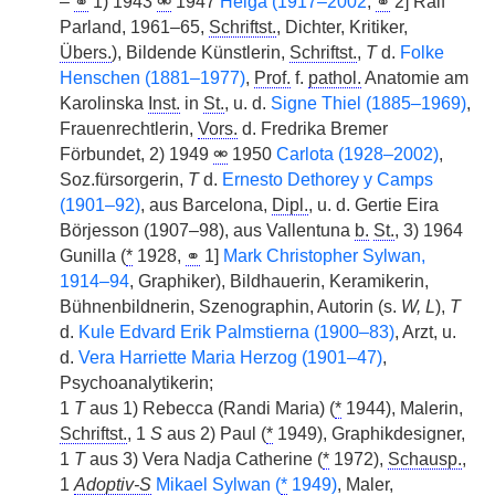
–
⚭
1) 1943
⚮
1947
Helga (1917–2002
,
⚭
2] Ralf
Parland, 1961–65,
Schriftst.
, Dichter, Kritiker,
Übers.
), Bildende Künstlerin,
Schriftst.
,
T
d.
Folke
Henschen (1881–1977)
,
Prof.
f.
pathol.
Anatomie am
Karolinska
Inst.
in
St.
, u. d.
Signe Thiel (1885–1969)
,
Frauenrechtlerin,
Vors.
d. Fredrika Bremer
Förbundet, 2) 1949
⚮
1950
Carlota (1928–2002)
,
Soz.fürsorgerin,
T
d.
Ernesto Dethorey y Camps
(1901–92)
, aus Barcelona,
Dipl.
, u. d. Gertie Eira
Börjesson (1907–98), aus Vallentuna
b.
St.
, 3) 1964
Gunilla (
*
1928,
⚭
1]
Mark Christopher Sylwan,
1914–94
, Graphiker), Bildhauerin, Keramikerin,
Bühnenbildnerin, Szenographin, Autorin (s.
W, L
),
T
d.
Kule Edvard Erik Palmstierna (1900–83)
, Arzt, u.
d.
Vera Harriette Maria Herzog (1901–47)
,
Psychoanalytikerin;
1
T
aus 1) Rebecca (Randi Maria) (
*
1944), Malerin,
Schriftst.
, 1
S
aus 2) Paul (
*
1949), Graphikdesigner,
1
T
aus 3) Vera Nadja Catherine (
*
1972),
Schausp.
,
1
Adoptiv-S
Mikael Sylwan (
*
1949)
, Maler,