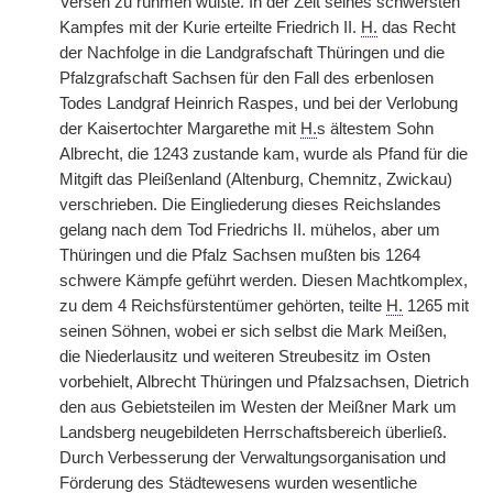
Versen zu rühmen wußte. In der Zeit seines schwersten
Kampfes mit der Kurie erteilte Friedrich II.
H.
das Recht
der Nachfolge in die Landgrafschaft Thüringen und die
Pfalzgrafschaft Sachsen für den Fall des erbenlosen
Todes Landgraf Heinrich Raspes, und bei der Verlobung
der Kaisertochter Margarethe mit
H.
s ältestem Sohn
Albrecht, die 1243 zustande kam, wurde als Pfand für die
Mitgift das Pleißenland (Altenburg, Chemnitz, Zwickau)
verschrieben. Die Eingliederung dieses Reichslandes
gelang nach dem Tod Friedrichs II. mühelos, aber um
Thüringen und die Pfalz Sachsen mußten bis 1264
schwere Kämpfe geführt werden. Diesen Machtkomplex,
zu dem 4 Reichsfürstentümer gehörten, teilte
H.
1265 mit
seinen Söhnen, wobei er sich selbst die Mark Meißen,
die Niederlausitz und weiteren Streubesitz im Osten
vorbehielt, Albrecht Thüringen und Pfalzsachsen, Dietrich
den aus Gebietsteilen im Westen der Meißner Mark um
Landsberg neugebildeten Herrschaftsbereich überließ.
Durch Verbesserung der Verwaltungsorganisation und
Förderung des Städtewesens wurden wesentliche