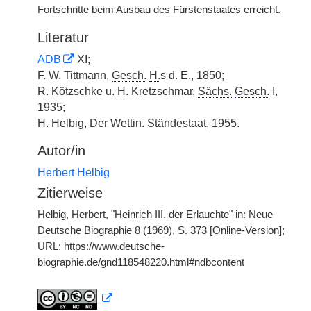
Fortschritte beim Ausbau des Fürstenstaates erreicht.
Literatur
ADB
XI;
F. W. Tittmann,
Gesch.
H.
s d. E., 1850;
R. Kötzschke u. H. Kretzschmar,
Sächs.
Gesch.
I,
1935;
H. Helbig, Der Wettin. Ständestaat, 1955.
Autor/in
Herbert Helbig
Zitierweise
Helbig, Herbert, "Heinrich III. der Erlauchte" in: Neue
Deutsche Biographie 8 (1969), S. 373 [Online-Version];
URL: https://www.deutsche-
biographie.de/gnd118548220.html#ndbcontent