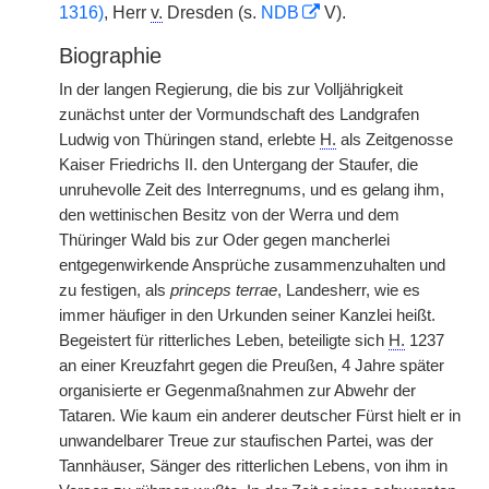
1316)
, Herr
v.
Dresden (s.
NDB
V).
Biographie
In der langen Regierung, die bis zur Volljährigkeit
zunächst unter der Vormundschaft des Landgrafen
Ludwig von Thüringen stand, erlebte
H.
als Zeitgenosse
Kaiser Friedrichs II. den Untergang der Staufer, die
unruhevolle Zeit des Interregnums, und es gelang ihm,
den wettinischen Besitz von der Werra und dem
Thüringer Wald bis zur Oder gegen mancherlei
entgegenwirkende Ansprüche zusammenzuhalten und
zu festigen, als
princeps terrae
, Landesherr, wie es
immer häufiger in den Urkunden seiner Kanzlei heißt.
Begeistert für ritterliches Leben, beteiligte sich
H.
1237
an einer Kreuzfahrt gegen die Preußen, 4 Jahre später
organisierte er Gegenmaßnahmen zur Abwehr der
Tataren. Wie kaum ein anderer deutscher Fürst hielt er in
unwandelbarer Treue zur staufischen Partei, was der
Tannhäuser, Sänger des ritterlichen Lebens, von ihm in