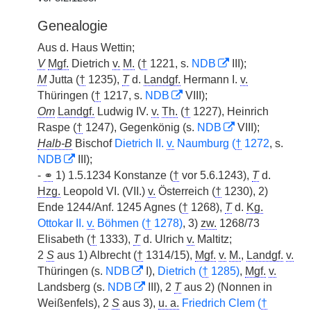
Genealogie
Aus d. Haus Wettin;
V
Mgf.
Dietrich
v.
M.
(
†
1221, s.
NDB
III);
M
Jutta (
†
1235),
T
d.
Landgf.
Hermann I.
v.
Thüringen (
†
1217, s.
NDB
VIII);
Om
Landgf.
Ludwig IV.
v.
Th.
(
†
1227), Heinrich
Raspe (
†
1247), Gegenkönig (s.
NDB
VIII);
Halb-B
Bischof
Dietrich II.
v.
Naumburg (
†
1272
, s.
NDB
III);
-
⚭
1) 1.5.1234 Konstanze (
†
vor 5.6.1243),
T
d.
Hzg.
Leopold VI. (VII.)
v.
Österreich (
†
1230), 2)
Ende 1244/Anf. 1245 Agnes (
†
1268),
T
d.
Kg.
Ottokar II.
v.
Böhmen (
†
1278)
, 3)
zw.
1268/73
Elisabeth (
†
1333),
T
d. Ulrich
v.
Maltitz;
2
S
aus 1) Albrecht (
†
1314/15),
Mgf.
v.
M.
,
Landgf.
v.
Thüringen (s.
NDB
I),
Dietrich (
†
1285)
,
Mgf.
v.
Landsberg (s.
NDB
III), 2
T
aus 2) (Nonnen in
Weißenfels), 2
S
aus 3),
u. a.
Friedrich Clem (
†