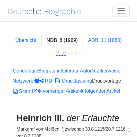
Deutsche
Biographie
Übersicht
NDB
8 (1969)
ADB
11 (1880)
NDB
-online
Genealogie
Biographie
Literatur
Autor/in
Zitierweise
Netzwerk
RDF
Druckfassung
Druckvorlage
vorheriger Artikel
folgender Artikel
Scan
Heinrich III.
der Erlauchte
Markgraf von Meißen,
*
zwischen 30.8.1215/20.7.1216,
†
vor 8.2.1288.