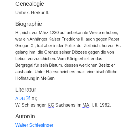
Genealogie
Unbek. Herkunft.
Biographie
H.
, nicht vor März 1230 auf unbekannte Weise erhoben,
war ein Anhänger Kaiser Friedrichs II. auch gegen Papst
Gregor IX., trat aber in der Politik der Zeit nicht hervor. Es
gelang ihm, die Grenze seiner Diözese gegen die von
Lebus vorzuschieben. Vom König erhielt er das
Bergregal für sein Bistum, dessen weltlichen Besitz er
ausbaute. Unter
H.
|
erscheint erstmals eine bischöfliche
Hofhaltung in Meißen.
Literatur
ADB
XI;
W. Schlesinger,
KG
Sachsens im
MA
, I, II, 1962.
Autor/in
Walter Schlesinger