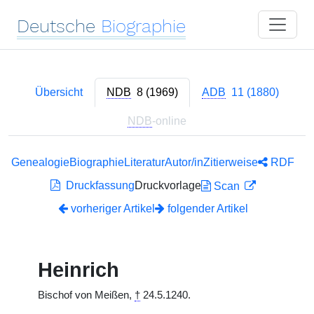
Deutsche
Biographie
Übersicht
NDB
8 (1969)
ADB
11 (1880)
NDB
-online
Genealogie
Biographie
Literatur
Autor/in
Zitierweise
RDF
Druckfassung
Druckvorlage
Scan
vorheriger Artikel
folgender Artikel
Heinrich
Bischof von Meißen,
†
24.5.1240.