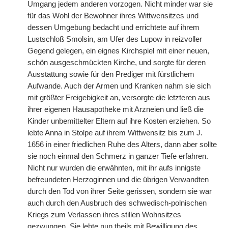
Umgang jedem anderen vorzogen. Nicht minder war sie
für das Wohl der Bewohner ihres Wittwensitzes und
dessen Umgebung bedacht
|
und errichtete auf ihrem
Lustschloß Smolsin, am Ufer des Lupow in reizvoller
Gegend gelegen, ein eignes Kirchspiel mit einer neuen,
schön ausgeschmückten Kirche, und sorgte für deren
Ausstattung sowie für den Prediger mit fürstlichem
Aufwande. Auch der Armen und Kranken nahm sie sich
mit größter Freigebigkeit an, versorgte die letzteren aus
ihrer eigenen Hausapotheke mit Arzneien und ließ die
Kinder unbemittelter Eltern auf ihre Kosten erziehen. So
lebte Anna in Stolpe auf ihrem Wittwensitz bis zum J.
1656 in einer friedlichen Ruhe des Alters, dann aber sollte
sie noch einmal den Schmerz in ganzer Tiefe erfahren.
Nicht nur wurden die erwähnten, mit ihr aufs innigste
befreundeten Herzoginnen und die übrigen Verwandten
durch den Tod von ihrer Seite gerissen, sondern sie war
auch durch den Ausbruch des schwedisch-polnischen
Kriegs zum Verlassen ihres stillen Wohnsitzes
gezwungen. Sie lebte nun theils mit Bewilligung des