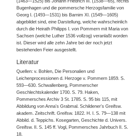
(1463—1525) bis Johann Friedrich III. (1538—65), rechts
Bugenhagen und die pommersche Herzogsfamilie
|
von
Georg I. (1493—1531) bis Barnim XI. (1549—1605)
abgebildet sind, eine Darstellung, welche wahrscheinlich
durch die Heirath Philipps I. von Pommern mit Maria von
Sachsen (welche Luther 1536 vollzog) veranlaßt worden
ist. Dieser wird alle zehn Jahre bei der noch jetzt
bestehenden Feier ausgestellt.
Literatur
Quellen: v. Bohlen, Die Personalien und
Leichenprocessionen d. Herzoge v. Pommern 1859. S.
593—630. Schwallenberg, Pommerscher
Geschlechtskalender 1700. S. 79. Haken,
Pommersches Archiv 3 St. 1785. S. 95 bis 115, mit
Abbildung von Anna's Grabmal. Schildener's Greifsw.
akadem. Zeitschrift. Greifsw. 1822. H. I. S. 79—138 mit
Abbild. d. Teppichs. Kosegarten, Geschichte d. Univers.
Greifsw. II. S. 145 ff. Vogl, Pommersches Jahrbuch II. S.
18.