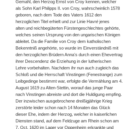
Gemahl, den Herzog Ernst von Croy kennen, welcher
als Sohn Karl Philipps II. von Croy, wahrscheinlich 1578
geboren, nach dem Tode des Vaters 1612 den
herzoglichen Titel erhielt und zur Linie Havr
é
jenes
alten
|
und reichbegüterten Fürstengeschlechtes gehörte,
welches seinen Ursprung von den ungarischen Königen
ableitet. Da die Familie von Croy dem katholischen
Bekenntniß angehörte, so wurde im Einverständniß mit
den herzoglichen Brüdern Anna's durch einen Ehevertrag
ihrer Descendenz die Erziehung in der lutherischen
Lehre vorbehalten. Nachdem ihr nun auch zugleich das
Schloß und die Herrschaft Vinstingen (Fenestrange) zum
Leibgedinge bestimmt war, erfolgte die Vermählung am 4.
August 1619 zu Alten-Stettin, worauf das junge Paar
nach Vinstingen abreiste und dort die Huldigung empfing.
Der inzwischen ausgebrochene dreißigjährige Krieg
zerstörte leider schon nach 14 Monaten das Glück
dieser Ehe, indem der Herzog, welcher in kaiserlichen
Diensten stand, auf dem Feldzuge am Rhein schon am
7. Oct. 1620 im Lager vor Oppenheim erkrankte und