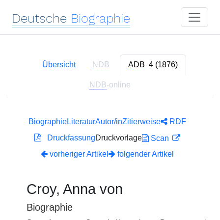
Deutsche
Biographie
Übersicht
NDB
ADB
4 (1876)
NDB
-online
Biographie
Literatur
Autor/in
Zitierweise
RDF
Druckfassung
Druckvorlage
Scan
vorheriger Artikel
folgender Artikel
Croy, Anna von
Biographie