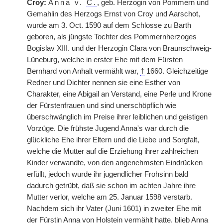
Croy:
Anna v.
C.
, geb. Herzogin von Pommern und
Gemahlin des Herzogs Ernst von Croy und Aarschot,
wurde am 3. Oct. 1590 auf dem Schlosse zu Barth
geboren, als jüngste Tochter des Pommernherzoges
Bogislav XIII. und der Herzogin Clara von Braunschweig-
Lüneburg, welche in erster Ehe mit dem Fürsten
Bernhard von Anhalt vermählt war,
†
1660. Gleichzeitige
Redner und Dichter nennen sie eine Esther von
Charakter, eine Abigail an Verstand, eine Perle und Krone
der Fürstenfrauen und sind unerschöpflich wie
überschwänglich im Preise ihrer leiblichen und geistigen
Vorzüge. Die frühste Jugend Anna's war durch die
glückliche Ehe ihrer Eltern und die Liebe und Sorgfalt,
welche die Mutter auf die Erziehung ihrer zahlreichen
Kinder verwandte, von den angenehmsten Eindrücken
erfüllt, jedoch wurde ihr jugendlicher Frohsinn bald
dadurch getrübt, daß sie schon im achten Jahre ihre
Mutter verlor, welche am 25. Januar 1598 verstarb.
Nachdem sich ihr Vater (Juni 1601) in zweiter Ehe mit
der Fürstin Anna von Holstein vermählt hatte, blieb Anna