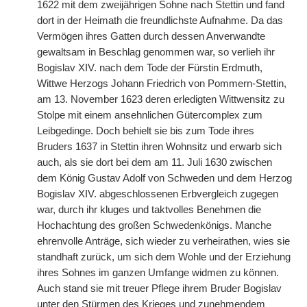
1622 mit dem zweijährigen Sohne nach Stettin und fand
dort in der Heimath die freundlichste Aufnahme. Da das
Vermögen ihres Gatten durch dessen Anverwandte
gewaltsam in Beschlag genommen war, so verlieh ihr
Bogislav XIV. nach dem Tode der Fürstin Erdmuth,
Wittwe Herzogs Johann Friedrich von Pommern-Stettin,
am 13. November 1623 deren erledigten Wittwensitz zu
Stolpe mit einem ansehnlichen Gütercomplex zum
Leibgedinge. Doch behielt sie bis zum Tode ihres
Bruders 1637 in Stettin ihren Wohnsitz und erwarb sich
auch, als sie dort bei dem am 11. Juli 1630 zwischen
dem König Gustav Adolf von Schweden und dem Herzog
Bogislav XIV. abgeschlossenen Erbvergleich zugegen
war, durch ihr kluges und taktvolles Benehmen die
Hochachtung des großen Schwedenkönigs. Manche
ehrenvolle Anträge, sich wieder zu verheirathen, wies sie
standhaft zurück, um sich dem Wohle und der Erziehung
ihres Sohnes im ganzen Umfange widmen zu können.
Auch stand sie mit treuer Pflege ihrem Bruder Bogislav
unter den Stürmen des Krieges und zunehmendem