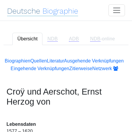
Deutsche
Biographie
Übersicht
NDB
ADB
NDB
-online
Biographien
Quellen
Literatur
Ausgehende Verknüpfungen
Eingehende Verknüpfungen
Zitierweise
Netzwerk
Croÿ und Aerschot, Ernst
Herzog von
Lebensdaten
1577 – 1620