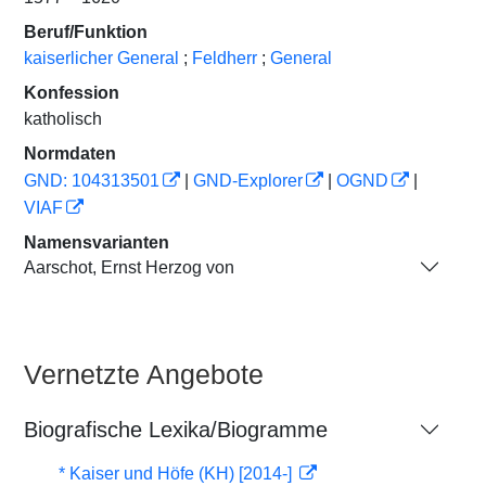
Beruf/Funktion
kaiserlicher General
;
Feldherr
;
General
Konfession
katholisch
Normdaten
GND: 104313501
|
GND-Explorer
|
OGND
|
VIAF
Namensvarianten
Aarschot, Ernst Herzog von
Vernetzte Angebote
Biografische Lexika/Biogramme
* Kaiser und Höfe (KH) [2014-]