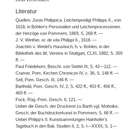
Literatur
Quellen:
Justa Philippica
, Leichenpredigt Philipps II., von
1618, in Bohlen's Personalien und Leichenprocessionen
der Herzöge von Pommern, 1869, S. 268 ff. —
J. V. Winther,
or. de vita Philippi
II., 1618. —
Joachim v. Wedel's Hausbuch, h. v. Bohlen, in der
Bibliothek des litt. Vereins in Stuttgart, CLXI, 1882, S. 359
ff. —
Paul Friedeborn, Beschr. von Stettin III, S. 42—112. —
Cramer, Pom. Kirchen Chronicon IV,
c.
36, S. 148 ff. —
Sell, Pom. Gesch. III, 146 ff. —
Barthold, Pom. Gesch. IV, 2, S. 422 ff., 453 ff., 456 ff.,
469 ff. —
Fock, Rüg.-Pom. Gesch. II, 121. —
Ueber die Gesch. der Druckerei zu Barth vgl. Mohnike,
Gesch. der Buchdruckerkunst in Pommern, S. 66 ff. —
Ueber Philipp's II. Kunstsammlungen Hainhofer's
Tagebuch in den Bali. Studien II, 2, S. I—XXXII, S. 1—