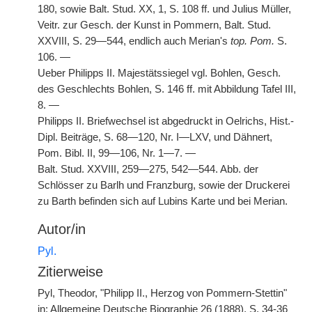
180, sowie Balt. Stud. XX, 1, S. 108 ff. und Julius Müller,
Veitr. zur Gesch. der Kunst in Pommern, Balt. Stud.
XXVIII, S. 29—544, endlich auch Merian's
top. Pom.
S.
106. —
Ueber Philipps II. Majestätssiegel vgl. Bohlen, Gesch.
des Geschlechts Bohlen, S. 146 ff. mit Abbildung Tafel III,
8. —
Philipps II. Briefwechsel ist abgedruckt in Oelrichs, Hist.-
Dipl. Beiträge, S. 68—120, Nr. I—LXV, und Dähnert,
Pom. Bibl. II, 99—106, Nr. 1—7. —
Balt. Stud. XXVIII, 259—275, 542—544. Abb. der
Schlösser zu Barlh und Franzburg, sowie der Druckerei
zu Barth befinden sich auf Lubins Karte und bei Merian.
Autor/in
Pyl.
Zitierweise
Pyl, Theodor, "Philipp II., Herzog von Pommern-Stettin"
in: Allgemeine Deutsche Biographie 26 (1888), S. 34-36