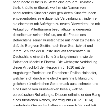
begründete er theils in Stettin eine größere Bibliothek,
theils knüpfte er überall, wo ihm die Namen von
bedeutenden Künstlern oder gebildeten Kunstfreunden
entgegentraten, eine dauernde Verbindung an, indem er
sie einerseits mit Aufträgen zu neuen Bildwerken und mit
Ankauf von Alterthümern beschäftigte, andererseits
dieselben an seinen Hof lud, um die Freude des
Betrachtens seiner Kunstschätze mit ihnen zu theilen, so
daß die Burg von Stettin, nach ihrer Gastlichkeit und
ihrem Schütze der Künste und Wissenschaften, in
Deutschland eine ähnliche Stellung einnahm, wie der
Palast der Medici in Florenz. Die wichtigste Verbindung
dieser Art
|
schloß der Herzog im J. 1610 mit dem
Augsburger Patricier und Rathsherrn Philipp Hainhofer,
welcher sich durch eine gleiche gelehrte Bildung und
gleichen künstlerischen Geschmack auszeichnete, und
eine Galerie von Kunstwerken besaß, welche
europäischen Ruf erlangte. Diesem ertheilte er den Rang
eines fürstlichen Rathes, übertrug ihm (1612—1614)
wiederholte Gesandtschaften an andere Höfe, und ließ