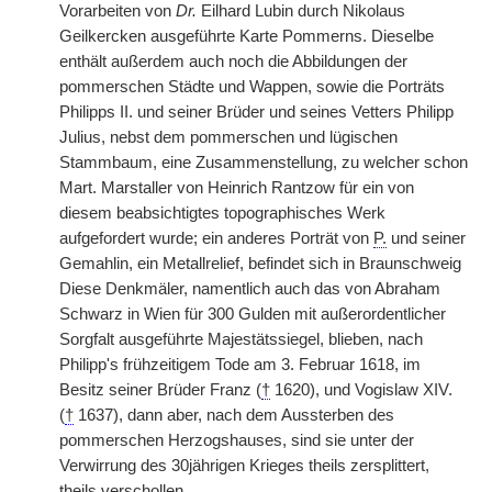
Vorarbeiten von
Dr.
Eilhard Lubin durch Nikolaus
Geilkercken ausgeführte Karte Pommerns. Dieselbe
enthält außerdem auch noch die Abbildungen der
pommerschen Städte und Wappen, sowie die Porträts
Philipps II. und seiner Brüder und seines Vetters Philipp
Julius, nebst dem pommerschen und lügischen
Stammbaum, eine Zusammenstellung, zu welcher schon
Mart. Marstaller von Heinrich Rantzow für ein von
diesem beabsichtigtes topographisches Werk
aufgefordert wurde; ein anderes Porträt von
P.
und seiner
Gemahlin, ein Metallrelief, befindet sich in Braunschweig
Diese Denkmäler, namentlich auch das von Abraham
Schwarz in Wien für 300 Gulden mit außerordentlicher
Sorgfalt ausgeführte Majestätssiegel, blieben, nach
Philipp's frühzeitigem Tode am 3. Februar 1618, im
Besitz seiner Brüder Franz (
†
1620), und Vogislaw XIV.
(
†
1637), dann aber, nach dem Aussterben des
pommerschen Herzogshauses, sind sie unter der
Verwirrung des 30jährigen Krieges theils zersplittert,
theils verschollen.