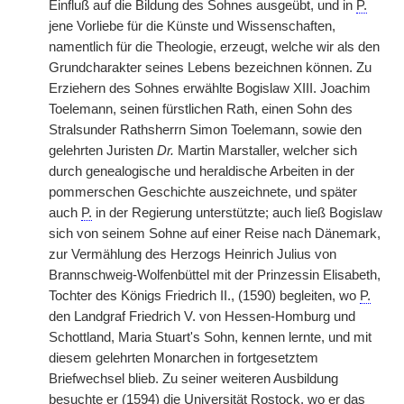
Einfluß auf die Bildung des Sohnes ausgeübt, und in
P.
jene Vorliebe für die Künste und Wissenschaften,
namentlich für die Theologie, erzeugt, welche wir als den
Grundcharakter seines Lebens bezeichnen können. Zu
Erziehern des Sohnes erwählte Bogislaw XIII. Joachim
Toelemann, seinen fürstlichen Rath, einen Sohn des
Stralsunder Rathsherrn Simon Toelemann, sowie den
gelehrten Juristen
Dr.
Martin Marstaller, welcher sich
durch genealogische und heraldische Arbeiten in der
pommerschen Geschichte auszeichnete, und später
auch
P.
in der Regierung unterstützte; auch ließ Bogislaw
sich von seinem Sohne auf einer Reise nach Dänemark,
zur Vermählung des Herzogs Heinrich Julius von
Brannschweig-Wolfenbüttel mit der Prinzessin Elisabeth,
Tochter des Königs Friedrich II., (1590) begleiten, wo
P.
den Landgraf Friedrich V. von Hessen-Homburg und
Schottland, Maria Stuart's Sohn, kennen lernte, und mit
diesem gelehrten Monarchen in fortgesetztem
Briefwechsel blieb. Zu seiner weiteren Ausbildung
besuchte er (1594) die Universität Rostock, wo er das