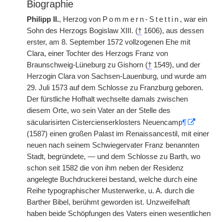
Biographie
Philipp II.
, Herzog von
Pommern-Stettin
, war ein
Sohn des Herzogs Bogislaw XIII. (
†
1606), aus dessen
erster, am 8. September 1572 vollzogenen Ehe mit
Clara, einer Tochter des Herzogs Franz von
Braunschweig-Lüneburg zu Gishorn (
†
1549), und der
Herzogin Clara von Sachsen-Lauenburg, und wurde am
29. Juli 1573 auf dem Schlosse zu Franzburg geboren.
Der fürstliche Hofhalt wechselte damals zwischen
diesem Orte, wo sein Vater an der Stelle des
säcularisirten Cistercienserklosters Neuencamp
¶
(1587) einen großen Palast im Renaissancestil, mit einer
neuen nach seinem Schwiegervater Franz benannten
Stadt, begründete, — und dem Schlosse zu Barth, wo
schon seit 1582 die von ihm neben der Residenz
angelegte Buchdruckerei bestand, welche durch eine
Reihe typographischer Musterwerke, u. A. durch die
Barther Bibel, berühmt geworden ist. Unzweifelhaft
haben beide Schöpfungen des Vaters einen wesentlichen