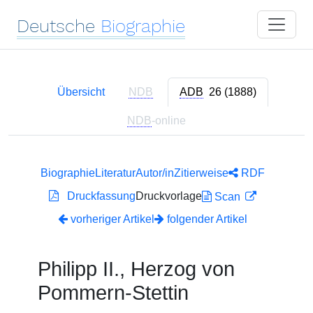
Deutsche
Biographie
Übersicht
NDB
ADB
26 (1888)
NDB
-online
Biographie
Literatur
Autor/in
Zitierweise
RDF
Druckfassung
Druckvorlage
Scan
vorheriger Artikel
folgender Artikel
Philipp II., Herzog von
Pommern-Stettin