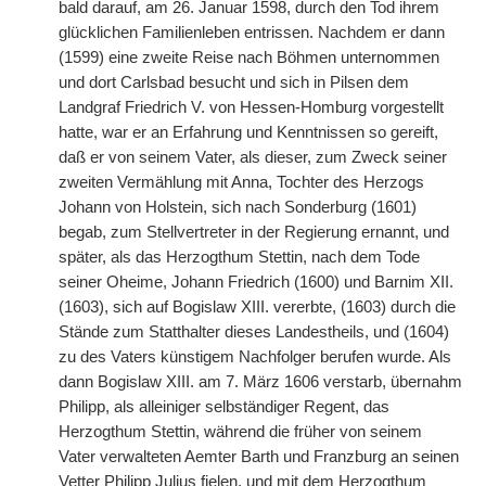
bald darauf, am 26. Januar 1598, durch den Tod ihrem
glücklichen Familienleben entrissen. Nachdem er dann
(1599) eine zweite Reise nach Böhmen unternommen
und dort Carlsbad besucht und sich in Pilsen dem
Landgraf Friedrich V. von Hessen-Homburg vorgestellt
hatte, war er an Erfahrung und Kenntnissen so gereift,
daß er von seinem Vater, als dieser, zum Zweck seiner
zweiten Vermählung mit Anna, Tochter des Herzogs
Johann von Holstein, sich nach Sonderburg (1601)
begab, zum Stellvertreter in der Regierung ernannt, und
später, als das Herzogthum Stettin, nach dem Tode
seiner Oheime, Johann Friedrich (1600) und Barnim XII.
(1603), sich auf Bogislaw XIII. vererbte, (1603) durch die
Stände zum Statthalter dieses Landestheils, und (1604)
zu des Vaters
|
künstigem Nachfolger berufen wurde. Als
dann Bogislaw XIII. am 7. März 1606 verstarb, übernahm
Philipp, als alleiniger selbständiger Regent, das
Herzogthum Stettin, während die früher von seinem
Vater verwalteten Aemter Barth und Franzburg an seinen
Vetter Philipp Julius fielen, und mit dem Herzogthum