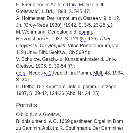
E. Friedlaender, Aeltere
Univ.
-Matrikeln, II.
Greifswald, 1.
Bd.
, 1893, S. 545-47;
A. Hofmeister, Der Kampf um d. Ostsee
v.
9.
b.
12.
Jh.
(Croy-Rede 1930), ²1942, S. 3-5, 23-25
(
L
)
;
M. Wehrmann, Genealogie d.
pomm.
Herzogshauses, 1937, S. 129 (
Nr.
135).
Über
Croyfest
u.
Croyteppich:
Vitae Pomeranorum,
vol.
119 (
Univ.
-
Bibl.
Greifsw., Ob 569 f.);
V. Schultze,
Gesch.
-
u.
Kunstdenkmäler d.
Univ.
Greifsw., 1906, S. 39-54
(
P
)
;
ders.
, Neues
v.
C.
teppich, in: Pomm.
Mbll.
48, 1934,
S. 24 f.;
H. Bethe, Die Kunst am Hofe d.
pomm.
Herzöge,
1937, S. 39-42, 124-26 (
Abb.
Nr.
24, 25).
Porträts
Ölbild (
Univ.
Greifsw.);
Bildnis unter d.
v.
C.
1669 gestifteten Orgel im Dom
zu Cammin,
Abb.
in: R. Spuhrmann, Der Camminer