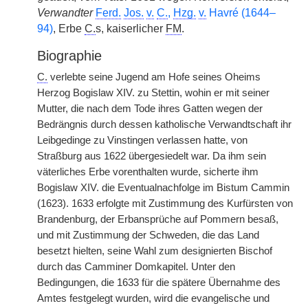
Verwandter
Ferd.
Jos.
v.
C.
,
Hzg.
v.
Havré (1644–
94)
, Erbe
C.
s, kaiserlicher
FM
.
Biographie
C.
verlebte seine Jugend am Hofe seines Oheims
Herzog Bogislaw XIV. zu Stettin, wohin er mit seiner
Mutter, die nach dem Tode ihres Gatten wegen der
Bedrängnis durch dessen katholische Verwandtschaft ihr
Leibgedinge zu Vinstingen verlassen hatte, von
Straßburg aus 1622 übergesiedelt war. Da ihm sein
väterliches Erbe vorenthalten wurde, sicherte ihm
Bogislaw XIV. die Eventualnachfolge im Bistum Cammin
(1623). 1633 erfolgte mit Zustimmung des Kurfürsten von
Brandenburg, der Erbansprüche auf Pommern besaß,
und mit Zustimmung der Schweden, die das Land
besetzt hielten, seine Wahl zum designierten Bischof
durch das Camminer Domkapitel. Unter den
Bedingungen, die 1633 für die spätere Übernahme des
Amtes festgelegt
|
wurden, wird die evangelische und