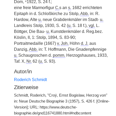
Dom, ⁴1922, S. 24 f.;
eine freie Marmorfigur
C.
s an
s.
1682 errichteten
Epitaph in d. Schloßkirche zu Stolp,
Abb.
in: R.
Hardow, Alte
u.
neue Grabdenkmäler im Stadt-
u.
Landkreis Stolp, 1930, S. 42 (
u.
S. 18 f.),
vgl.
L.
Böttger, Die Bau-
u.
Kunstdenkmäler d. Reg.bez.
Köslin, II, 1: Stolp, 1894, S. 83-90;
Portraitmedaille (1667)
v.
Joh.
Höhn
d. J.
aus
Danzig,
Abb.
in: T. Hoffmann, Die Gnadenpfennige
u.
Schaugroschen d.
pomm.
Herzogshauses, 1933,
Taf. X,
Nr.
62 (
u.
S. 93).
Autor/in
Roderich Schmidt
Zitierweise
Schmidt, Roderich, "Croÿ, Ernst Bogislaw, Herzog von"
in: Neue Deutsche Biographie 3 (1957), S. 426 f. [Online-
Version]; URL: https://www.deutsche-
biographie.de/gnd116741880.html#ndbcontent