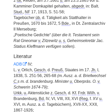
2
lat.
Reden, am 5.7.1661
u.
am 23.5.1665 vor d.
Kamminer Domkapitel gehalten,
abgedr.
in: Balt.
Stud.
,
NF
17, 1913, S. 51-58;
Tagebücher
üb.
d. Tätigkeit als Statthalter in
Preußen, 1670 bis 1672, 5
Bde.
, in Dt. Zentralarchiv
II Merseburg;
„Poetische Gedichte“
(über die lt. Testament sein
Rat Gneomar
v.
Zitzewitz
u.
s.
Geheimsekretär Jac.
Statius Kleffmann verfügen sollen)
.
Literatur
ADB
IV;
L.
v.
Orlich,
Gesch.
d.
Preuß.
Staates im 17.
Jh.
I,
1838, S. 251-56, 265-68
(m. Ausz. a. d. Briefwechsel
C.
s m. d. brandenburg. Minister
u.
Oberpräs. O.
v.
Schwerin 1674-79)
;
Urkk.
u.
Aktenstücke
z.
Gesch.
d.
Kf.
Frdr.
Wilh.
v.
Brandenburg,
Bd.
IV, VI, VIII, XII, XVI (
Reg.
f. XV
u.
XVI, m. Ausz. a. d. Tagebüchern), XVII-XX, XXII,
1867-1926;