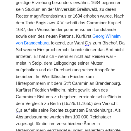
geistige Erziehung besonders erwähnt. 1634 begann er
sein Studium an der Universität Greifswald, zu deren
Rector magnificentissimus er 1634 erhoben wurde. Nach
dem Tode Bogislaws XIV. schritt das Camminer Kapitel
1637, dem Wunsche der pommerischen Landstände
sowie dem des neuen Patrons, Kurfürst
Georg Wilhelm
von Brandenburg
, folgend, zur Wahl
C.
s zum Bischof. Da
Schweden Einspruch erhob, konnte dieser das Amt nicht
antreten. Er hat sich - wenn er nicht auf Reisen war -
meist in Stolp, dem Leibgedinge seiner Mutter,
aufgehalten und die Durchsetzung seiner Ansprüche
betrieben. Im Westfälischen Frieden kam
Hinterpommern mit dem Stift Cammin an Brandenburg.
Kurfürst Friedrich Wilhelm, nicht gewillt, sich des
Camminer Bistums zu begeben, erreichte schließlich in
dem Vergleich zu Berlin (16./26.11.1650) den Verzicht
C.
s auf alle seine Rechte zugunsten Brandenburgs. Als
Abstandssumme wurden ihm 100 000 Reichstaler
zugesagt, für die ihm verschiedene Ämter in
Hinterpommern verpfändet wurden; außerdem erlangte