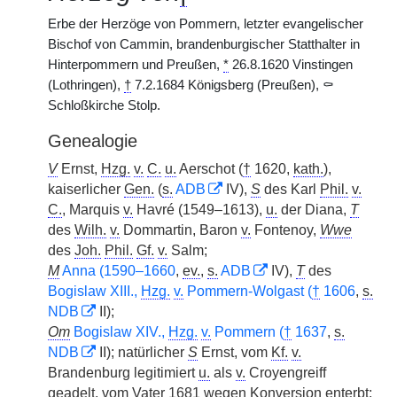
Erbe der Herzöge von Pommern, letzter evangelischer
Bischof von Cammin, brandenburgischer Statthalter in
Hinterpommern und Preußen,
*
26.8.1620 Vinstingen
(Lothringen),
†
7.2.1684 Königsberg (Preußen), ⚰
Schloßkirche Stolp.
Genealogie
V
Ernst,
Hzg.
v.
C.
u.
Aerschot (
†
1620,
kath.
),
kaiserlicher
Gen.
(
s.
ADB
IV),
S
des Karl
Phil.
v.
C.
, Marquis
v.
Havré (1549–1613),
u.
der Diana,
T
des
Wilh.
v.
Dommartin, Baron
v.
Fontenoy,
Wwe
des
Joh.
Phil.
Gf.
v.
Salm;
M
Anna (1590–1660
,
ev.
,
s.
ADB
IV),
T
des
Bogislaw XIII.,
Hzg.
v.
Pommern-Wolgast (
†
1606
,
s.
NDB
II);
Om
Bogislaw XIV.,
Hzg.
v.
Pommern (
†
1637
,
s.
NDB
II); natürlicher
S
Ernst, vom
Kf.
v.
Brandenburg legitimiert
u.
als
v.
Croyengreiff
geadelt, vom Vater 1681 wegen Konversion enterbt;