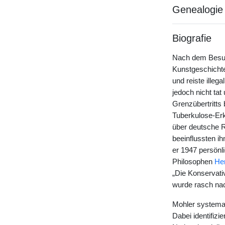
Genealogie
Biografie
Nach dem Besuch
Kunstgeschichte
und reiste illeg
jedoch nicht tat
Grenzübertritts
Tuberkulose-Erk
über deutsche R
beeinflussten ih
er 1947 persönl
Philosophen
He
„Die Konservati
wurde rasch nac
Mohler systemati
Dabei identifizi