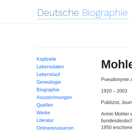
Deutsche
Biographie
Kopfzeile
Mohl
Lebensdaten
Lebenslauf
Pseudonyme: A
Genealogie
Biographie
1920 – 2003
Auszeichnungen
Publizist, Journ
Quellen
Werke
Armin Mohler w
Literatur
bundesdeutsch
1950 erschiene
Onlineressourcen