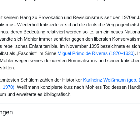
it seinem Hang zu Provokation und Revisionismus seit den 1970er
smus. Wiederholt kritisierte er scharf die deutsche Vergangenheitsbew
smus, deren Bedeutung relativiert werden sollte, um ein neues Nati
andte sich Mohler immer schärfer gegen den liberalen Konservatism
als rebellisches Enfant terrible. Im November 1995 bezeichnete er sich
lbst als „Faschist“ im Sinne
Miguel Primo de Riveras (1870–1930)
. 
ohler wegen seines dezidierten Nominalismus und seiner kritische
tritten.
nntesten Schülern zählen der Historiker
Karlheinz Weißmann (geb. 
. 1970)
. Weißmann konzipierte kurz nach Mohlers Tod dessen Handbu
um und erweiterte es bibliografisch.
ngen