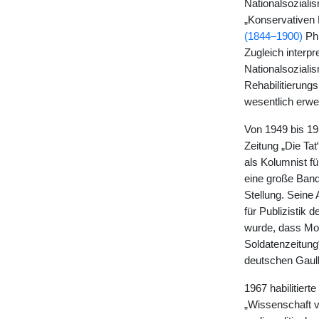
Nationalsoziali
„Konservativen 
(1844–1900)
Phi
Zugleich interpr
Nationalsoziali
Rehabilitierung
wesentlich erwei
Von 1949 bis 19
Zeitung „Die Tat
als Kolumnist f
eine große Band
Stellung. Seine
für Publizistik
wurde, dass Moh
Soldatenzeitung“
deutschen Gaulli
1967 habilitiert
„Wissenschaft vo