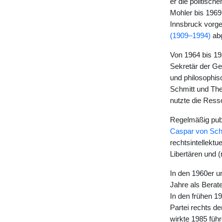
er die politisch
Mohler bis 1969 
Innsbruck vorge
(1909–1994)
abg
Von 1964 bis 198
Sekretär der Ge
und philosophisc
Schmitt und The
nutzte die Ress
Regelmäßig publ
Caspar von Sch
rechtsintellekt
Libertären und 
In den 1960er u
Jahre als Berat
In den frühen 19
Partei rechts d
wirkte 1985 füh