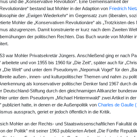
smus und die „Konservative Revolution“. Eine Gemeinsamkeit der
Revolutionäre“ bestand laut Mohler in der Adaption von
Friedrich Nie
losophie der „Ewigen Wiederkehr“ im Gegensatz zum (liberalen, sozial
etierte Mohler die „Konservativen Revolutionäre“ als „Trotzkisten des 
smus abzugrenzen. Damit konstruierte er kurz nach dem Zweiten Welt
sbemühungen der politischen Rechten. Das Buch wurde von Mohler in d
tert.
53 war Mohler Privatsekretär Jüngers. Anschließend ging er nach Par
“ arbeitete und von 1955 bis 1960 für „Die Zeit“, später auch für „Chri
ür „Die Welt“ und unter dem Pseudonym „Nepomuk Vogel“ für den „Baye
breite außen-, innen- und kulturpolitischer Themen und nahm zu polit
 Anerkennung als konservativer politischer Denker fand 1967 durch d
 der Deutschland-Stiftung durch den gleichnamigen Altkanzler bundesw
ler unter dem Pseudonym „Michael Hintermwald“ zwei Artikel in der 
 publiziert hatte, in denen er die Außenpolitik von
Charles de Gaulle 
smus aussprach, geriet er jedoch öffentlich in die Kritik.
e sich Mohler an der Rechts- und Staatswissenschaftlichen Fakultät d
n der Politik“ mit seiner 1963 publizierten Arbeit „Die Fünfte Republi