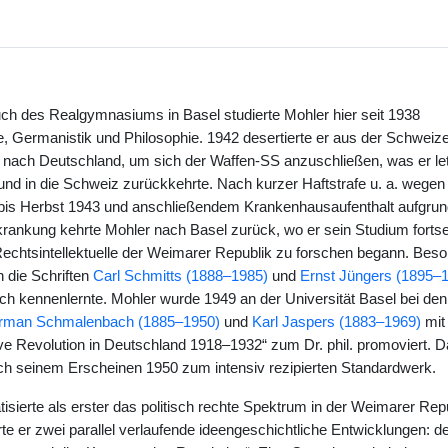
 des Realgymnasiums in Basel studierte Mohler hier seit 1938
, Germanistik und Philosophie. 1942 desertierte er aus der Schweiz
al nach Deutschland, um sich der Waffen-SS anzuschließen, was er let
 und in die Schweiz zurückkehrte. Nach kurzer Haftstrafe u. a. wegen 
 bis Herbst 1943 und anschließendem Krankenhausaufenthalt aufgrun
rankung kehrte Mohler nach Basel zurück, wo er sein Studium fortse
echtsintellektuelle der Weimarer Republik zu forschen begann. Bes
n die Schriften
Carl Schmitts (1888–1985)
und
Ernst Jüngers (1895–
ich kennenlernte. Mohler wurde 1949 an der Universität Basel bei den
rman Schmalenbach (1885–1950)
und
Karl Jaspers (1883–1969)
mit 
ve Revolution in Deutschland 1918–1932“ zum Dr. phil. promoviert. 
h seinem Erscheinen 1950 zum intensiv rezipierten Standardwerk.
sierte als erster das politisch rechte Spektrum in der Weimarer Repu
erte er zwei parallel verlaufende ideengeschichtliche Entwicklungen: d