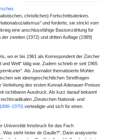
tzsches
istischen, christlichen) Fortschrittsdenken.
Nationalsozialismus“ und forderte, sie strickt vom
krieg eine anschlussfähige Basiserzählung für
er zweiten (1972) und dritten Auflage (1989)
is, wo er bis 1961 als Korrespondent der Zürcher
st und Welt“ tätig war. Zudem schrieb er seit 1965
rnkurier“. Als Journalist thematisierte Mohler
ischen wie ideengeschichtlichen Streitfragen
ie Verleihung des ersten Konrad-Adenauer-Preises
eit sichtbaren Ausdruck. Als kurz darauf bekannt
rechtsradikalen „Deutschen National- und
(1890–1970)
verteidigte und sich für einen
er Universität Innsbruck für das Fach
k. Was steht hinter de Gaulle?“. Darin analysierte