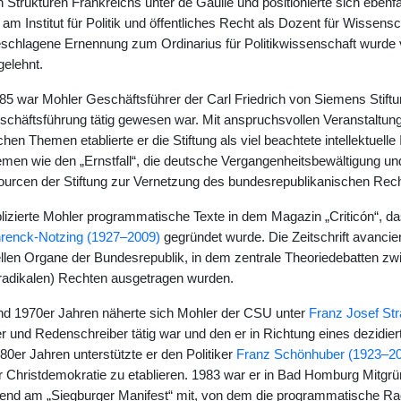
en Strukturen Frankreichs unter de Gaulle und positionierte sich ebenfa
am Institut für Politik und öffentliches Recht als Dozent für Wissensc
schlagene Ernennung zum Ordinarius für Politikwissenschaft wurde
elehnt.
5 war Mohler Geschäftsführer der Carl Friedrich von Siemens Stiftung
schäftsführung tätig gewesen war. Mit anspruchsvollen Veranstaltun
hen Themen etablierte er die Stiftung als viel beachtete intellektuelle 
men wie den „Ernstfall“, die deutsche Vergangenheitsbewältigung un
ourcen der Stiftung zur Vernetzung des bundesrepublikanischen Re
izierte Mohler programmatische Texte in dem Magazin „Criticón“, d
renck-Notzing (1927–2009)
gegründet wurde. Die Zeitschrift avancier
uellen Organe der Bundesrepublik, in dem zentrale Theoriedebatten zw
(radikalen) Rechten ausgetragen wurden.
nd 1970er Jahren näherte sich Mohler der CSU unter
Franz Josef St
er und Redenschreiber tätig war und den er in Richtung eines dezidi
80er Jahren unterstützte er den Politiker
Franz Schönhuber (1923–2
er Christdemokratie zu etablieren. 1983 war er in Bad Homburg Mit
rend am „Siegburger Manifest“ mit, von dem die programmatische Rad