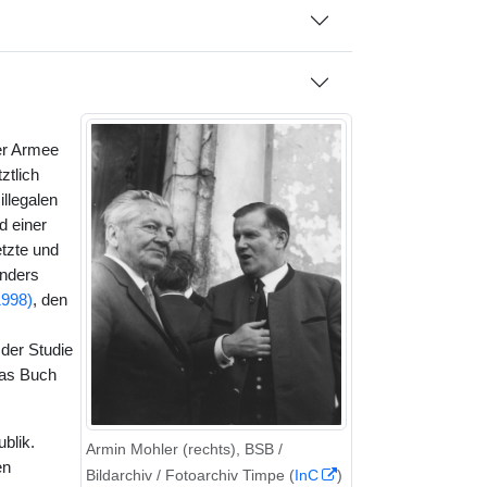
er Armee
ztlich
illegalen
d einer
tzte und
onders
1998)
, den
der Studie
Das Buch
blik.
Armin Mohler (rechts), BSB /
en
Bildarchiv / Fotoarchiv Timpe (
InC
)