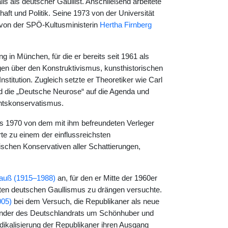
lls als deutscher Gaullist. Anschließend arbeitete
haft und Politik. Seine 1973 von der Universität
 von der SPÖ-Kultusministerin
Hertha Firnberg
 in München, für die er bereits seit 1961 als
gen über den Konstruktivismus, kunsthistorischen
Institution. Zugleich setzte er Theoretiker wie Carl
d die „Deutsche Neurose“ auf die Agenda und
chtskonservatismus.
as 1970 von dem mit ihm befreundeten Verleger
te zu einem der einflussreichsten
ischen Konservativen aller Schattierungen,
rauß (1915–1988)
an, für den er Mitte der 1960er
erten deutschen Gaullismus zu drängen versuchte.
005)
bei dem Versuch, die Republikaner als neue
gründer des Deutschlandrats um Schönhuber und
ikalisierung der Republikaner ihren Ausgang