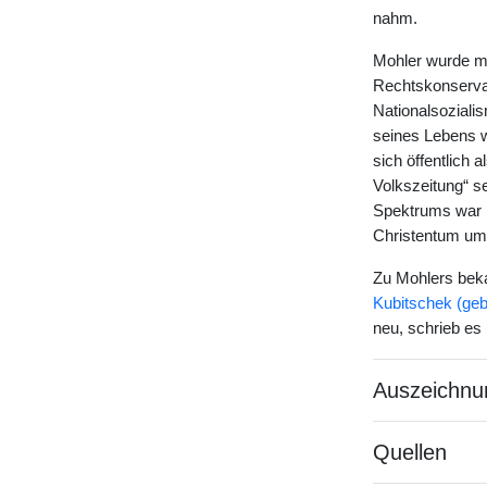
nahm.
Mohler wurde m
Rechtskonservati
Nationalsoziali
seines Lebens w
sich öffentlich 
Volkszeitung“ se
Spektrums war M
Christentum ums
Zu Mohlers beka
Kubitschek (geb
neu, schrieb es 
Auszeichnu
Quellen