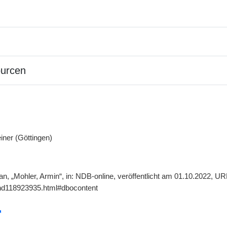
ourcen
iner (Göttingen)
ian, „Mohler, Armin“, in: NDB-online, veröffentlicht am 01.10.2022, U
gnd118923935.html#dbocontent