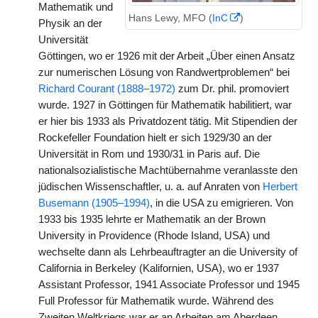
Mathematik und
Hans Lewy, MFO (
InC
)
Physik an der
Universität
Göttingen, wo er 1926 mit der Arbeit „Über einen Ansatz
zur numerischen Lösung von Randwertproblemen“ bei
Richard Courant (1888–1972)
zum Dr. phil. promoviert
wurde. 1927 in Göttingen für Mathematik habilitiert, war
er hier bis 1933 als Privatdozent tätig. Mit Stipendien der
Rockefeller Foundation hielt er sich 1929/30 an der
Universität in Rom und 1930/31 in Paris auf. Die
nationalsozialistische Machtübernahme veranlasste den
jüdischen Wissenschaftler, u. a. auf Anraten von
Herbert
Busemann (1905–1994)
, in die USA zu emigrieren. Von
1933 bis 1935 lehrte er Mathematik an der Brown
University in Providence (Rhode Island, USA) und
wechselte dann als Lehrbeauftragter an die University of
California in Berkeley (Kalifornien, USA), wo er 1937
Assistant Professor, 1941 Associate Professor und 1945
Full Professor für Mathematik wurde. Während des
Zweiten Weltkriegs war er an Arbeiten am Aberdeen