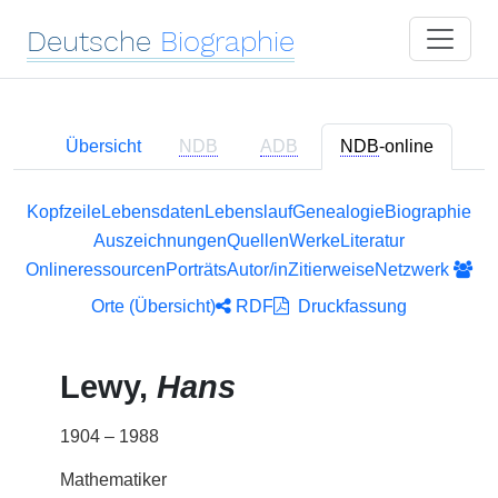
Deutsche
Biographie
Übersicht
NDB
ADB
NDB
-online
Kopfzeile
Lebensdaten
Lebenslauf
Genealogie
Biographie
Auszeichnungen
Quellen
Werke
Literatur
Onlineressourcen
Porträts
Autor/in
Zitierweise
Netzwerk
Orte (Übersicht)
RDF
Druckfassung
Lewy,
Hans
1904 – 1988
Mathematiker