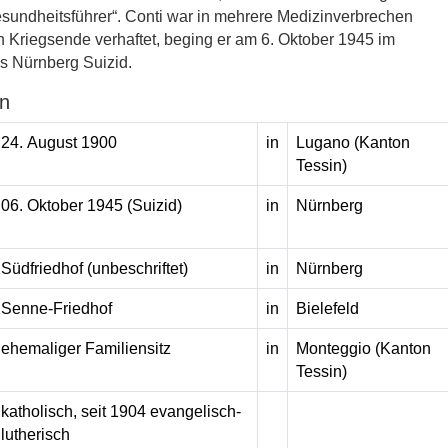
esundheitsführer“. Conti war in mehrere Medizinverbrechen
ch Kriegsende verhaftet, beging er am 6. Oktober 1945 im
is Nürnberg Suizid.
n
24. August 1900
in
Lugano (Kanton
Tessin)
06. Oktober 1945 (Suizid)
in
Nürnberg
Südfriedhof (unbeschriftet)
in
Nürnberg
Senne-Friedhof
in
Bielefeld
ehemaliger Familiensitz
in
Monteggio (Kanton
Tessin)
katholisch, seit 1904 evangelisch-
lutherisch