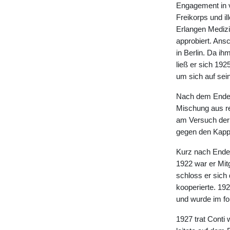
Engagement in v
Freikorps und il
Erlangen Medizi
approbiert. Ans
in Berlin. Da ih
ließ er sich 192
um sich auf sein
Nach dem Ende d
Mischung aus re
am Versuch der 
gegen den Kapp-P
Kurz nach Ende 
1922 war er Mitg
schloss er sich
kooperierte. 192
und wurde im fo
1927 trat Conti 