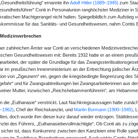
 „Gesundheitsführung“ ernannte ihn
Adolf Hitler (1889–1945)
zum Staat
undheitsführer“ Conti in Personalunion ranghöchster Mediziner in Sta
kratischen Machtgerangel nicht halten. Spiegelbildlich zum Aufstieg v
skommissar für das Sanitäts- und Gesundheitswesen, nahm Contis E
 Medizinverbrechen
r zahlreichen Ämter war Conti an verschiedenen Medizinverbrechen b
stischen Gesundheitswesen mit: Bereits 1932 hatte er an einem preußi
tgearbeitet, der später die Grundlage für das Zwangssterilisationsgeset
 im preußischen Innenministerium an der Entrechtung jüdischer Ärzti
tion von „Zigeunern“ ein, gegen die kriegsbedingte Begrenzung des S
gefahr“ und für Zwangsabtreibungen bei Zwangsarbeiterinnen aus den
t seiner Mutter, inzwischen „Reichshebammenführerin“, am Hebamme
n die „Euthanasie“ verstrickt. Laut Nachkriegsaussagen hatte zunächs
–1962)
, Chef der Reichskanzlei, und
Martin Bormann (1900–1945)
, 
alten, doch wurde ihm dieser kurz darauf wieder entzogen. Stattdes
nzlei des Führers, „Euthanasiebevollmächtigte“. Ob Conti als zu zöge
 sicher ist, dass Konkurrenz zwischen den Kanzleien eine Rolle spiel