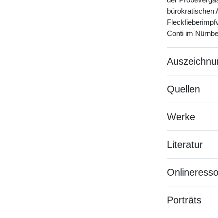
der Probevergas
bürokratischen A
Fleckfieberimpf
Conti im Nürnbe
Auszeichnu
Quellen
Werke
Literatur
Onlineress
Porträts