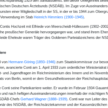
Reichsparteitag 1929 den Sanitätsdienst. Bei dieser Gelegenheit betei
stischen Deutschen Ärztebunds (NSDÄB). Im Zuge von Auseinanderse
unsten einer Mitgliedschaft in der SS, in der er bis 1944 zum Obergr
 Verwendung im Stab
Heinrich Himmlers (1900–1945)
.
el Contis Hochzeit mit Elfriede von Meerscheidt-Hüllessem (1902–2002
ihe preußischer Generäle hervorgegangen war, und stand ihrem Ehem
 Beide Eheleute waren Träger des Goldenen Parteiabzeichens der NS
iere
3 von
Hermann Göring (1893–1946)
zum Staatskommissar zur beson
en, avancierte Conti am 1. April 1933 zum ordentlicher Ministerialrat
rt- und Jugendfragen im Reichministerium des Innern und im Novemb
ats von Berlin, womit er dem Gesundheitswesen der Reichshauptstad
gte Conti seine Parteikarriere weiter. Er wurde im Februar 1934 Gaua
 und nach heftigen Auseinandersetzungen innerhalb der mächtigen N
NSDÄB-Chefs
Gerhard Wagner (1888–1939)
. Conti war nun Leiter d
ionär des NSDÄB, der Reichsärztekammer und der Kassenärztlichen V