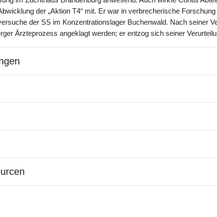
ung im Zuchthaus Brandenburg anwesend. Auch wirkte Contis Abteil
bwicklung der „Aktion T4“ mit. Er war in verbrecherische Forschung a
versuche der SS im Konzentrationslager Buchenwald. Nach seiner Ver
rger Ärzteprozess angeklagt werden; er entzog sich seiner Verurteilu
ngen
ourcen