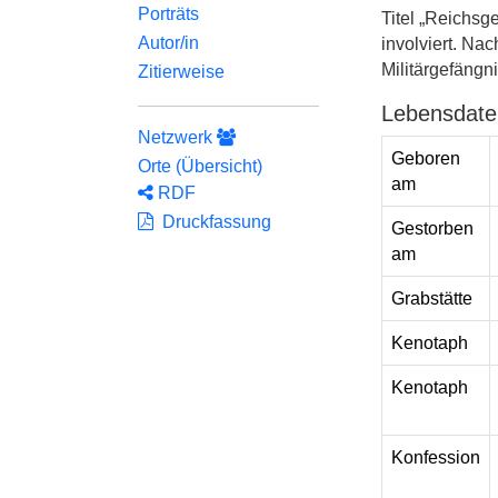
Porträts
Titel „Reichsg
Autor/in
involviert. Na
Militärgefängn
Zitierweise
Lebensdate
Netzwerk
Geboren
Orte (Übersicht)
am
RDF
Druckfassung
Gestorben
am
Grabstätte
Kenotaph
Kenotaph
Konfession