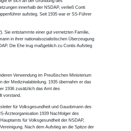
ligte er sich an der Gründung des
tzungen innerhalb der NSDAP, verließ Conti
uppenführer aufstieg. Seit 1935 war er SS-Führer
). Sie entstammte einer gut vernetzten Familie,
ann in ihrer nationalsozialistischen Überzeugung
DAP. Die Ehe trug maßgeblich zu Contis Aufstieg
deren Verwendung im Preußischen Ministerium
 in der Medizinalabteilung. 1935 übernahm er das
er 1936 zusätzlich das Amt des
t vorstand.
mtsleiter für Volksgesundheit und Gauobmann des
S-Ärzteorganisation 1939 Nachfolger des
es Hauptamts für Volksgesundheit der NSDAP,
ereinigung. Nach dem Aufstieg an die Spitze der