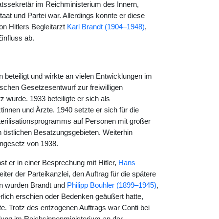
ssekretär im Reichministerium des Innern,
at und Partei war. Allerdings konnte er diese
on Hitlers Begleitarzt
Karl Brandt (1904–1948)
,
influss ab.
eteiligt und wirkte an vielen Entwicklungen im
schen Gesetzesentwurf zur freiwilligen
z wurde. 1933 beteiligte er sich als
nnen und Ärzte. 1940 setzte er sich für die
terilisationsprogramms auf Personen mit großer
 östlichen Besatzungsgebieten. Weiterhin
ngesetz von 1938.
t er in einer Besprechung mit Hitler,
Hans
Leiter der Parteikanzlei, den Auftrag für die spätere
sen wurden Brandt und
Philipp Bouhler (1899–1945)
,
rlich erschien oder Bedenken geäußert hatte,
te. Trotz des entzogenen Auftrags war Conti bei