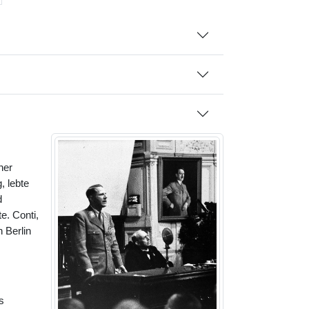
ner
, lebte
d
e. Conti,
 Berlin
s