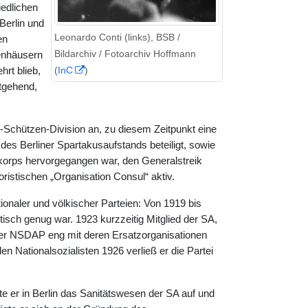
iedlichen
 Berlin und
Leonardo Conti (links), BSB /
en
Bildarchiv / Fotoarchiv Hoffmann
kenhäusern
(
InC
)
rt blieb,
itgehend,
-Schützen-Division an, zu diesem Zeitpunkt eine
es Berliner Spartakusaufstands beteiligt, sowie
ikorps hervorgegangen war, den Generalstreik
ristischen „Organisation Consul“ aktiv.
naler und völkischer Parteien: Von 1919 bis
tisch genug war. 1923 kurzzeitig Mitglied der SA,
 der NSDAP eng mit deren Ersatzorganisationen
n Nationalsozialisten 1926 verließ er die Partei
te er in Berlin das Sanitätswesen der SA auf und