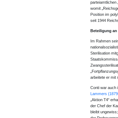
parteiamtlichen
womit „Reichsges
Position im poly
seit 1944 Reich
Beteiligung an
Im Rahmen seine
nationalsoziali
Sterilisation mi
Staatskommissar
Zwangssterilisa
„Fortpflanzungs
arbeitete er mi
Conti war auch i
Lammers (1879
„Aktion T4“ erh
der Chef der Ka
bleibt ungewiss;