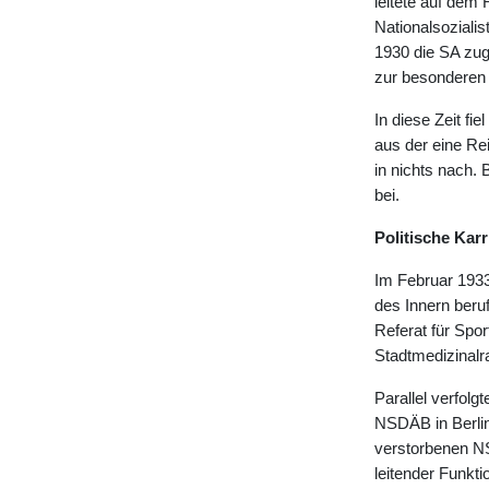
leitete auf dem 
Nationalsoziali
1930 die SA zug
zur besonderen
In diese Zeit fi
aus der eine Re
in nichts nach.
bei.
Politische Karr
Im Februar 193
des Innern beruf
Referat für Spo
Stadtmedizinalr
Parallel verfol
NSDÄB in Berlin
verstorbenen 
leitender Funkt