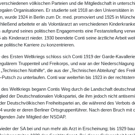
erschiedenen völkischen Parteien und die Mitgliedschaft in untersch
legalen Organisationen. Er studierte seit 1918 an den Universitäten in
n, wurde 1924 in Berlin zum Dr. med. promoviert und 1925 in Münch
chließend arbeitete er als Volontärarzt an verschiedenen Kinderkran
m aufgrund seines politischen Engagements eine Festanstellung verweh
5 als Kinderarzt nieder. 1930 beendete Conti seine ärztliche Arbeit we
e politische Karriere zu konzentrieren.
es Ersten Weltkriegs schloss sich Conti 1919 der Garde-Kavallerie
gulärem Truppenteil und Freikorps, und war an der Niederschlagung d
„Technischen Nothilfe“, die aus der „Technischen Abteilung“ des Fre
utsch zu unterlaufen. Conti war weiterhin bis 1923 in der rechtsterro
des Weltkriegs begann Contis Weg durch die Landschaft deutschnatio
lied der Deutschnationalen Volkspartei, die ihm jedoch nicht antisemi
 der Deutschvölkischen Freiheitspartei an, die während des Verbots
4 wurde er deren Berliner Ortsgruppenführer. Nach deren Bruch mit de
lgenden Jahr Mitglied der NSDAP.
wieder der SA bei und nun mehr als Arzt in Erscheinung; bis 1929 bau