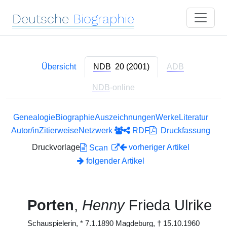
Deutsche
Biographie
Übersicht
NDB
20 (2001)
ADB
NDB
-online
Genealogie
Biographie
Auszeichnungen
Werke
Literatur
Autor/in
Zitierweise
Netzwerk
RDF
Druckfassung
Druckvorlage
vorheriger Artikel
Scan
folgender Artikel
Porten
,
Henny
Frieda Ulrike
Schauspielerin,
*
7.1.1890 Magdeburg,
†
15.10.1960