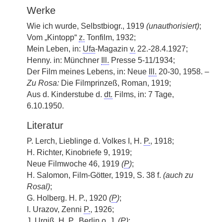
Werke
Wie ich wurde, Selbstbiogr., 1919
(unauthorisiert)
;
Vom „Kintopp“
z.
Tonfilm, 1932;
Mein Leben, in:
Ufa
-Magazin
v.
22.-28.4.1927;
Henny. in: Münchner
Ill.
Presse 5-11/1934;
Der Film meines Lebens, in: Neue
Ill.
20-30, 1958. –
Zu Rosa:
Die Filmprinzeß, Roman, 1919;
Aus d. Kinderstube d.
dt.
Films, in: 7 Tage,
6.10.1950.
Literatur
P. Lerch, Lieblinge d. Volkes I, H.
P.
, 1918;
H. Richter, Kinobriefe 9, 1919;
Neue Filmwoche 46, 1919
(
P
)
;
H. Salomon, Film-Götter, 1919, S. 38 f.
(auch zu
Rosal)
;
G. Holberg. H. P., 1920
(
P
)
;
I. Urazov, Zenni
P.
, 1926;
J. Urgiß, H.
P.
, Berlin
o. J.
(
P
)
;