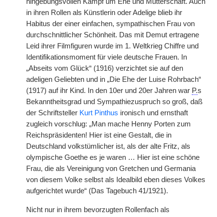
hingebungsvollen Kampf um Ehe und Mutterschaft. Auch
in ihren Rollen als Künstlerin oder Adelige blieb ihr
Habitus der einer einfachen, sympathischen Frau von
durchschnittlicher Schönheit. Das mit Demut ertragene
Leid ihrer Filmfiguren wurde im 1. Weltkrieg Chiffre und
Identifikationsmoment für viele deutsche Frauen. In
„Abseits vom Glück“ (1916) verzichtet sie auf den
adeligen Geliebten und in „Die Ehe der Luise Rohrbach“
(1917) auf ihr Kind. In den 10er und 20er Jahren war
P.
s
Bekanntheitsgrad und Sympathiezuspruch so groß, daß
der Schriftsteller
Kurt Pinthus
ironisch und ernsthaft
zugleich vorschlug: „Man mache Henny Porten zum
Reichspräsidenten! Hier ist eine Gestalt, die in
Deutschland volkstümlicher ist, als der alte Fritz, als
olympische Goethe es je waren … Hier ist eine schöne
Frau, die als Vereinigung von Gretchen und Germania
von diesem Volke selbst als Idealbild eben dieses Volkes
aufgerichtet wurde“ (Das Tagebuch 41/1921).
Nicht nur in ihrem bevorzugten Rollenfach als