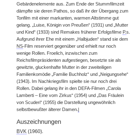
Gebärdenelemente aus. Zum Ende der Stummfilmzeit
dämpfte sie deren Pathos, so daß ihr der Übergang zum
Tonfilm mit einer markanten, warmen Altstimme gut
gelang. „Luise, Königin von Preußen“ (1931) und „Mutter
und Kind“ (1933) sind Remakes früherer Erfolgsfilme
P.
s.
Aufgrund ihrer Ehe mit einem „Halbjuden“ stand sie dem
NS
-Film reserviert gegenüber und erhielt nur noch
wenige Rollen. Froelich, inzwischen zum
Reichsfilmpräsidenten aufgestiegen, besetzte sie als
gewitzte, gluckenhafte Mutter in der zweiteiligen
Familienkomödie „Familie Buchholz“ und „Neigungsehe“
(1943). Im Nachkriegsfilm spielte sie nur noch drei
Rollen. Dabei gelang ihr in den DEFA-Filmen „Carola
Lamberti – Eine vom Zirkus“ (1954) und „Das Fräulein
von Scuderi“ (1955) die Darstellung ungewöhnlich
selbstbewußter älterer Damen.
|
Auszeichnungen
BVK
(1960).