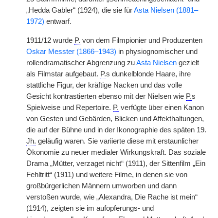
„Hedda Gabler“ (1924), die sie für
Asta Nielsen (1881–
1972)
entwarf.
1911/12 wurde
P.
von dem Filmpionier und Produzenten
Oskar Messter (1866–1943)
in physiognomischer und
rollendramatischer Abgrenzung zu
Asta Nielsen
gezielt
als Filmstar aufgebaut.
P.
s dunkelblonde Haare, ihre
stattliche Figur, der kräftige Nacken und das volle
Gesicht kontrastierten ebenso mit der Nielsen wie
P.
s
Spielweise und Repertoire.
P.
verfügte über einen Kanon
von Gesten und Gebärden, Blicken und Affekthaltungen,
die auf der Bühne und in der Ikonographie des späten 19.
Jh.
geläufig waren. Sie variierte diese mit erstaunlicher
Ökonomie zu neuer medialer Wirkungskraft. Das soziale
Drama „Mütter, verzaget nicht“ (1911), der Sittenfilm „Ein
Fehltritt“ (1911) und weitere Filme, in denen sie von
großbürgerlichen Männern umworben und dann
verstoßen wurde, wie „Alexandra, Die Rache ist mein“
(1914), zeigten sie im aufopferungs- und