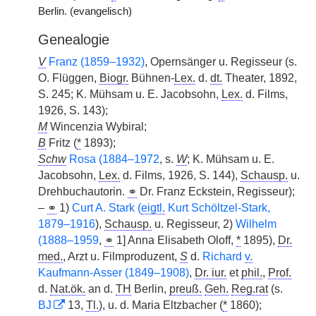
Berlin. (evangelisch)
Genealogie
V
Franz (1859–1932)
, Opernsänger u. Regisseur (s.
O. Flüggen,
Biogr.
Bühnen-
Lex.
d.
dt.
Theater, 1892,
S. 245; K. Mühsam u. E. Jacobsohn,
Lex.
d. Films,
1926, S. 143);
M
Wincenzia Wybiral;
B
Fritz (
*
1893);
Schw
Rosa (1884–1972
, s.
W
; K. Mühsam u. E.
Jacobsohn,
Lex.
d. Films, 1926, S. 144),
Schausp.
u.
Drehbuchautorin.
⚭
Dr. Franz Eckstein, Regisseur);
–
⚭
1)
Curt A. Stark (
eigtl.
Kurt Schöltzel-Stark,
1879–1916
),
Schausp.
u. Regisseur, 2)
Wilhelm
(1888–1959
,
⚭
1] Anna Elisabeth Oloff,
*
1895),
Dr.
med.
, Arzt u. Filmproduzent,
S
d.
Richard
v.
Kaufmann-Asser (1849–1908)
,
Dr. iur.
et
phil.
,
Prof.
d.
Nat.ök.
an d.
TH
Berlin,
preuß.
Geh.
Reg.rat
(s.
BJ
13,
Tl.
), u. d. Maria Eltzbacher (
*
1860);