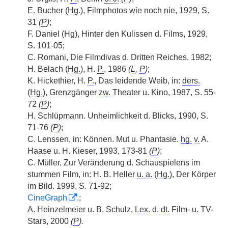
E. Bucher (
Hg.
), Filmphotos wie noch nie, 1929, S.
31
(
P
)
;
F. Daniel (Hg), Hinter den Kulissen d. Films, 1929,
S. 101-05;
C. Romani, Die Filmdivas d. Dritten Reiches, 1982;
H. Belach (
Hg.
), H.
P.
, 1986
(
L
,
P
)
;
K. Hickethier, H.
P.
, Das leidende Weib, in:
ders.
(
Hg.
), Grenzgänger
zw.
Theater u. Kino, 1987, S. 55-
72
(
P
)
;
H. Schlüpmann. Unheimlichkeit d. Blicks, 1990, S.
71-76
(
P
)
;
C. Lenssen, in: Können. Mut u. Phantasie.
hg.
v.
A.
Haase u. H. Kieser, 1993, 173-81
(
P
)
;
C. Müller, Zur Veränderung d. Schauspielens im
stummen Film, in: H. B. Heller
u. a.
(
Hg.
), Der Körper
im Bild. 1999, S. 71-92;
CineGraph
.;
A. Heinzelmeier u. B. Schulz,
Lex.
d.
dt.
Film- u. TV-
Stars, 2000
(
P
).