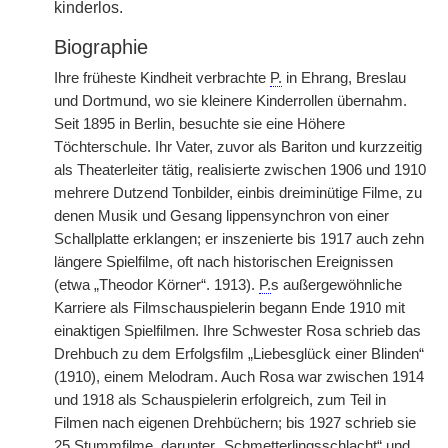
kinderlos.
Biographie
Ihre früheste Kindheit verbrachte
P.
in Ehrang, Breslau
und Dortmund, wo sie kleinere Kinderrollen übernahm.
Seit 1895 in Berlin, besuchte sie eine Höhere
Töchterschule. Ihr Vater, zuvor als Bariton und kurzzeitig
als Theaterleiter tätig, realisierte zwischen 1906 und 1910
mehrere Dutzend Tonbilder, einbis dreiminütige Filme, zu
denen Musik und Gesang lippensynchron von einer
Schallplatte erklangen; er inszenierte bis 1917 auch zehn
längere Spielfilme, oft nach historischen Ereignissen
(etwa „Theodor Körner“. 1913).
P.
s außergewöhnliche
Karriere als Filmschauspielerin begann Ende 1910 mit
einaktigen Spielfilmen. Ihre Schwester Rosa schrieb das
Drehbuch zu dem Erfolgsfilm „Liebesglück einer Blinden“
(1910), einem Melodram. Auch Rosa war zwischen 1914
und 1918 als Schauspielerin erfolgreich, zum Teil in
Filmen nach eigenen Drehbüchern; bis 1927 schrieb sie
25 Stummfilme, darunter „Schmetterlingsschlacht“ und