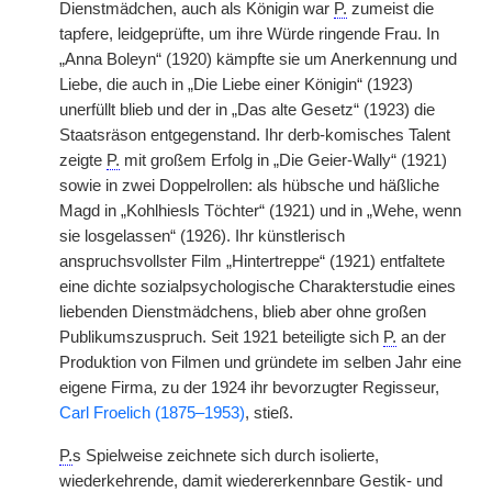
Dienstmädchen, auch als Königin war
P.
zumeist die
tapfere, leidgeprüfte, um ihre Würde ringende Frau. In
„Anna Boleyn“ (1920) kämpfte sie um Anerkennung und
Liebe, die auch in „Die Liebe einer Königin“ (1923)
unerfüllt blieb und der in „Das alte Gesetz“ (1923) die
Staatsräson entgegenstand. Ihr derb-komisches Talent
zeigte
P.
mit großem Erfolg in „Die Geier-Wally“ (1921)
sowie in zwei Doppelrollen: als hübsche und häßliche
Magd in „Kohlhiesls Töchter“ (1921) und in „Wehe, wenn
sie losgelassen“ (1926). Ihr künstlerisch
anspruchsvollster Film „Hintertreppe“ (1921) entfaltete
eine dichte sozialpsychologische Charakterstudie eines
liebenden Dienstmädchens, blieb aber ohne großen
Publikumszuspruch. Seit 1921 beteiligte sich
P.
an der
Produktion von Filmen und gründete im selben Jahr eine
eigene Firma, zu der 1924 ihr bevorzugter Regisseur,
Carl Froelich (1875–1953)
, stieß.
P.
s Spielweise zeichnete sich durch isolierte,
wiederkehrende, damit wiedererkennbare Gestik- und