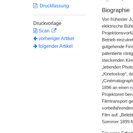
Druckfassung
Biographie
Von frühester 
Druckvorlage
elektrische Büh
Scan
Projektionsvorf
vorheriger Artikel
Betrieb einzutre
folgender Artikel
gutgehende Fi
patentierte rönt
steckenden Kine
„lebenden Photo
„Kinetoskop“, da
„Cinématograph
1896 an einen
r
Projektoren ber
Filmtransport g
vorbeifahrende
Film auf: „Beleb
Sommer 1899 fil