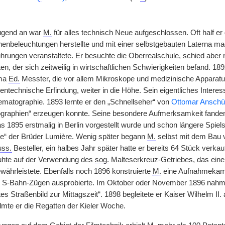
Jugend an war
M.
für alles technisch Neue aufgeschlossen. Oft half er
nenbeleuchtungen herstellte und mit einer selbstgebauten Laterna mag
ührungen veranstaltete. Er besuchte die Oberrealschule, schied aber
ten, der sich zeitweilig in wirtschaftlichen Schwierigkeiten befand. 
rma
Ed.
Messter, die vor allem Mikroskope und medizinische Apparature
gentechnische Erfindung, weiter in die Höhe. Sein eigentliches Intere
matographie. 1893 lernte er den „Schnellseher“ von
Ottomar Anschü
graphien“ erzeugen konnte. Seine besondere Aufmerksamkeit fanden
s 1895 erstmalig in Berlin vorgestellt wurde und schon längere Spiel
e“ der Brüder Lumière. Wenig später begann
M.
selbst mit dem Bau vo
uss.
Besteller, ein halbes Jahr später hatte er bereits 64 Stück verka
uhte auf der Verwendung des
sog.
Malteserkreuz-Getriebes, das eine
ewährleistete. Ebenfalls noch 1896 konstruierte
M.
eine Aufnahmekame
n S-Bahn-Zügen ausprobierte. Im Oktober oder November 1896 nahm
tes Straßenbild zur Mittagszeit“. 1898 begleitete er Kaiser Wilhelm II.
mte er die Regatten der Kieler Woche.