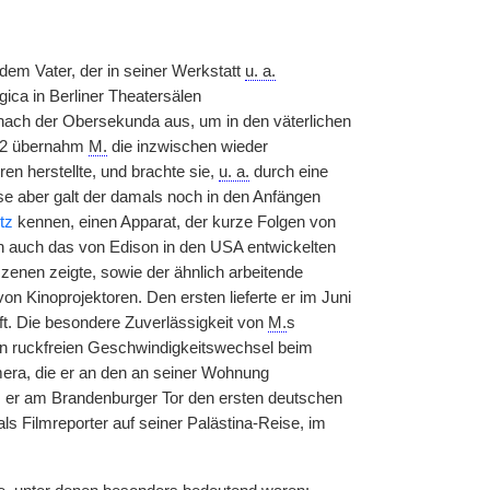
 dem Vater, der in seiner Werkstatt
u. a.
ica in Berliner Theatersälen
 nach der Obersekunda aus, um in den väterlichen
1892 übernahm
M.
die inzwischen wieder
n herstellte, und brachte sie,
u. a.
durch eine
sse aber galt der damals noch in den Anfängen
tz
kennen, einen Apparat, der kurze Folgen von
 auch das von Edison in den USA entwickelten
szenen zeigte, sowie der ähnlich arbeitende
n Kinoprojektoren. Den ersten lieferte er im Juni
uft. Die besondere Zuverlässigkeit von
M.
s
n ruckfreien Geschwindigkeitswechsel beim
ra, die er an den an seiner Wohnung
 er am Brandenburger Tor den ersten deutschen
 als Filmreporter auf seiner Palästina-Reise, im