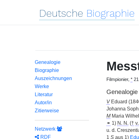
Deutsche
Biographie
Mess
Genealogie
Biographie
Auszeichnungen
Filmpionier,
*
21.
Werke
Genealogie
Literatur
V
Eduard (184
Autor/in
Johanna Sophi
Zitierweise
M
Maria Wilhel
⚭
1)
N. N.
(
†
v.
Netzwerk
u. d. Creszenti
RDF
1
S
aus 1)
Edu