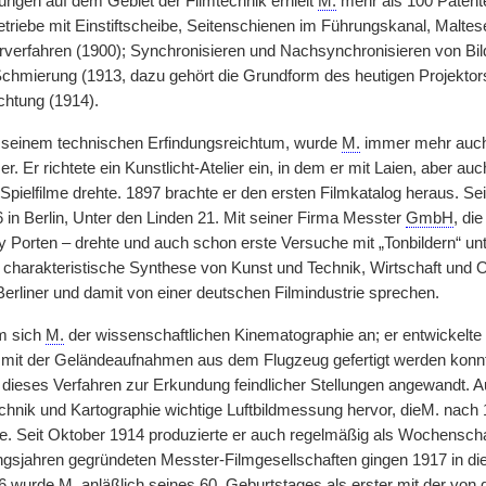
dungen auf dem Gebiet der Filmtechnik erhielt
M.
mehr als 100 Patent
triebe mit Einstiftscheibe, Seitenschienen im Führungskanal, Maltes
rverfahren (1900); Synchronisieren und Nachsynchronisieren von Bild
chmierung (1913, dazu gehört die Grundform des heutigen Projektor
chtung (1914).
seinem technischen Erfindungsreichtum, wurde
M.
immer mehr auc
zer. Er richtete ein Kunstlicht-Atelier ein, in dem er mit Laien, aber 
Spielfilme drehte. 1897 brachte er den ersten Filmkatalog heraus. Sei
in Berlin, Unter den Linden 21. Mit seiner Firma Messter
GmbH
, di
 Porten – drehte und auch schon erste Versuche mit „Tonbildern“ unt
 charakteristische Synthese von Kunst und Technik, Wirtschaft und O
Berliner und damit von einer deutschen Filmindustrie sprechen.
m sich
M.
der wissenschaftlichen Kinematographie an; er entwickelt
 mit der Geländeaufnahmen aus dem Flugzeug gefertigt werden konnt
 dieses Verfahren zur Erkundung feindlicher Stellungen angewandt. A
nik und Kartographie wichtige Luftbildmessung hervor, dieM. nach 
te. Seit Oktober 1914 produzierte er auch regelmäßig als Wochensc
ngsjahren gegründeten Messter-Filmgesellschaften gingen 1917 in d
26 wurde
M.
anläßlich seines 60. Geburtstages als erster mit der vo