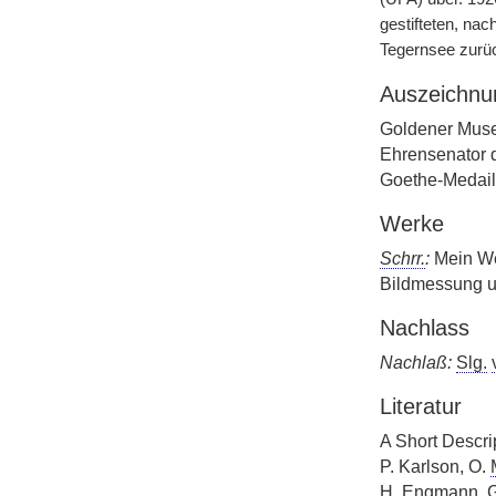
gestifteten, na
Tegernsee zurü
Auszeichnu
Goldener Museu
Ehrensenator 
Goethe-Medaill
Werke
Schrr.
:
Mein We
Bildmessung u.
Nachlass
Nachlaß:
Slg.
Literatur
A Short Descri
P. Karlson, O.
H. Engmann, G