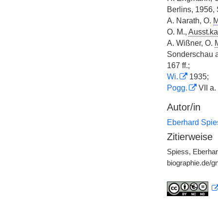
Berlins, 1956, 
A. Narath, O.
M
O. M.,
Ausst.ka
A. Wißner, O.
Sonderschau a
167 ff.;
Wi.
1935;
Pogg.
VII a.
Autor/in
Eberhard Spie
Zitierweise
Spiess, Eberhar
biographie.de/