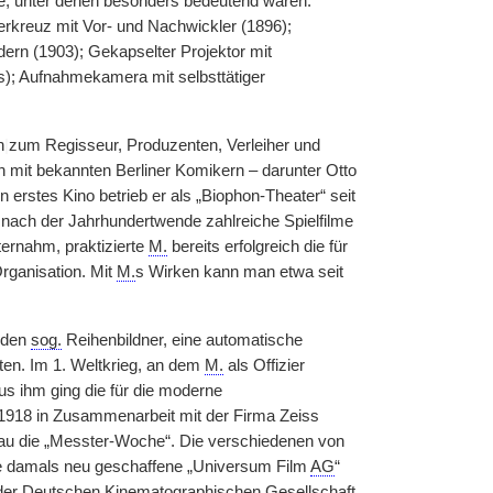
e, unter denen besonders bedeutend waren:
erkreuz mit Vor- und Nachwickler (1896);
ern (1903); Gekapselter Projektor mit
s); Aufnahmekamera mit selbsttätiger
h
|
zum Regisseur, Produzenten, Verleiher und
auch mit bekannten Berliner Komikern – darunter Otto
n erstes Kino betrieb er als „Biophon-Theater“ seit
e nach der Jahrhundertwende zahlreiche Spielfilme
ernahm, praktizierte
M.
bereits erfolgreich die für
rganisation. Mit
M.
s Wirken kann man etwa seit
e den
sog.
Reihenbildner, eine automatische
en. Im 1. Weltkrieg, an dem
M.
als Offizier
us ihm ging die für die moderne
1918 in Zusammenarbeit mit der Firma Zeiss
hau die „Messter-Woche“. Die verschiedenen von
ie damals neu geschaffene „Universum Film
AG
“
n der Deutschen Kinematographischen Gesellschaft