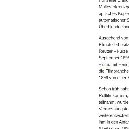
Für seine Erfin
Malteserkreuzge
optisches Kopie
automatischer S
Überblendeeinri
Ausgehend von 
Filmatelierbesit
Reutter – kurze 
September 1896 
–
u. a.
mit Henny
die Filmbranche
1896 von einer 
Schon früh nah
Rollfilmkamera,
teilnahm, wurde
Vermessungstech
weiterentwickel
ihm in den Anfa
(UFA) über. 19