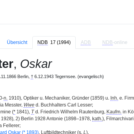
Übersicht
NDB
17 (1994)
ADB
NDB
-online
ter
,
Oskar
11.1866 Berlin,
†
6.12.1943 Tegernsee. (evangelisch)
0-
n.
1910), Optiker u. Mechaniker, Gründer (1859) u.
Inh.
e. Firm
a Messter,
Wwe
d. Buchhalters Carl Lesser;
mine (
*
1841),
T
d. Friedrich Wilhelm Rautenburg,
Kaufm.
in Kö
1928), 2) Berlin 1928 Antonie (1898–1978,
kath.
), Filmarchivar
a Fellerer;
ard Oskar (
*
1893)
, Luftbildtechniker (s.
L
).