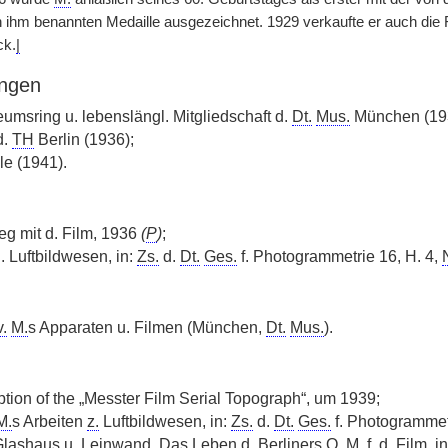
ch ihm benannten Medaille ausgezeichnet. 1929 verkaufte er auch die
ck.
|
ngen
msring u. lebenslängl. Mitgliedschaft d.
Dt.
Mus.
München (19
d.
TH
Berlin (1936);
e (1941).
g mit d. Film, 1936
(
P
)
;
 Luftbildwesen, in:
Zs.
d.
Dt.
Ges.
f. Photogrammetrie 16, H. 4,
v.
M.
s Apparaten u. Filmen (München,
Dt.
Mus.
).
ption of the „Messter Film Serial Topograph“, um 1939;
M.
s Arbeiten
z.
Luftbildwesen, in:
Zs.
d.
Dt.
Ges.
f. Photogrammet
lashaus u. Leinwand, Das Leben d. Berliners O.
M.
f. d. Film, 