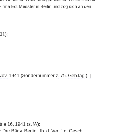
 Firma
Ed.
Messter in Berlin und zog sich an den
31);
Nov.
1941 (Sondernummer
z.
75.
Geb.tag
.).
|
rie 16, 1941 (s.
W
);
in: Der Bär
v.
Berlin. Jb.
d.
Ver.
f. d.
Gesch.