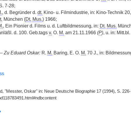
S. 7-28;
.
, d. Begründer d.
dt.
Kino- u. Filmindustrie, in: Kino-Technik 20
t.
München (
Dt.
Mus.
) 1966;
M.
, Ein Pionier d. Films u. d. Luftbildmessung, in:
Dt.
Mus.
Münche
nläßl. d. 100. Geb.tags
v.
O.
M.
am 21.11.1966
(
P
)
, u. in: Mitt.bl
 –
Zu Eduard Oskar:
R.
M.
Baring, E. O.
M.
70 J., in: Bildmessun
ss
d, "Messter, Oskar" in: Neue Deutsche Biographie 17 (1994), S. 226-
gnd118783491.html#ndbcontent