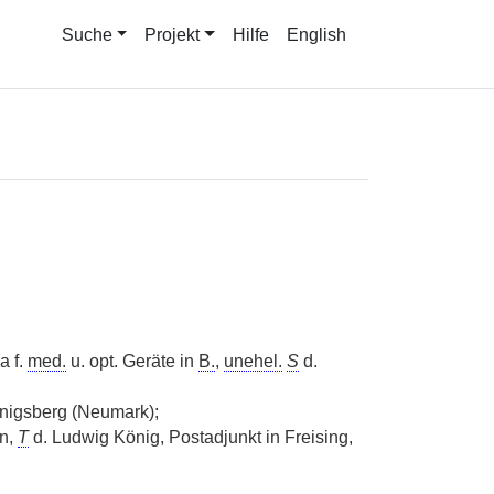
Suche
Projekt
Hilfe
English
a f.
med.
u. opt. Geräte in
B.
,
unehel.
S
d.
nigsberg (Neumark);
in,
T
d. Ludwig König, Postadjunkt in Freising,