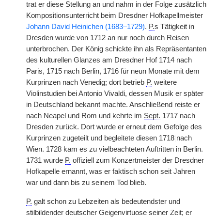
trat er diese Stellung an und nahm in der Folge zusätzlich
Kompositionsunterricht beim Dresdner Hofkapellmeister
Johann David Heinichen (1683–1729)
.
P.
s Tätigkeit in
Dresden wurde von 1712 an nur noch durch Reisen
unterbrochen. Der König schickte ihn als Repräsentanten
des kulturellen Glanzes am Dresdner Hof 1714 nach
Paris, 1715 nach Berlin, 1716 für neun Monate mit dem
Kurprinzen nach Venedig; dort betrieb
P.
weitere
Violinstudien bei Antonio Vivaldi, dessen Musik er später
in Deutschland bekannt machte. Anschließend reiste er
nach Neapel und Rom und kehrte im
Sept.
1717 nach
Dresden zurück. Dort wurde er erneut dem Gefolge des
Kurprinzen zugeteilt und begleitete diesen 1718
|
nach
Wien. 1728 kam es zu vielbeachteten Auftritten in Berlin.
1731 wurde
P.
offiziell zum Konzertmeister der Dresdner
Hofkapelle ernannt, was er faktisch schon seit Jahren
war und dann bis zu seinem Tod blieb.
P.
galt schon zu Lebzeiten als bedeutendster und
stilbildender deutscher Geigenvirtuose seiner Zeit; er