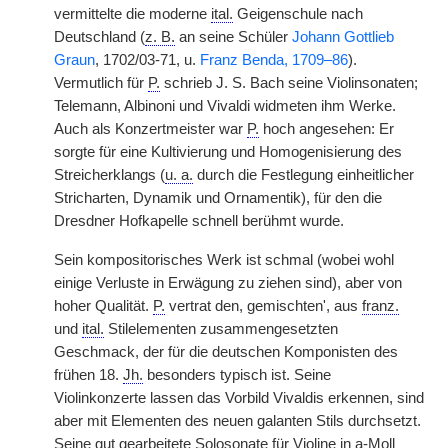
vermittelte die moderne
ital.
Geigenschule nach
Deutschland (
z. B.
an seine Schüler
Johann Gottlieb
Graun
, 1702/03-71, u.
Franz Benda, 1709–86
).
Vermutlich für
P.
schrieb J. S. Bach seine Violinsonaten;
Telemann, Albinoni und Vivaldi widmeten ihm Werke.
Auch als Konzertmeister war
P.
hoch angesehen: Er
sorgte für eine Kultivierung und Homogenisierung des
Streicherklangs (
u. a.
durch die Festlegung einheitlicher
Stricharten, Dynamik und Ornamentik), für den die
Dresdner Hofkapelle schnell berühmt wurde.
Sein kompositorisches Werk ist schmal (wobei wohl
einige Verluste in Erwägung zu ziehen sind), aber von
hoher Qualität.
P.
vertrat den, gemischten', aus
franz.
und
ital.
Stilelementen zusammengesetzten
Geschmack, der für die deutschen Komponisten des
frühen 18.
Jh.
besonders typisch ist. Seine
Violinkonzerte lassen das Vorbild Vivaldis erkennen, sind
aber mit Elementen des neuen galanten Stils durchsetzt.
Seine gut gearbeitete Solosonate für Violine in a-Moll