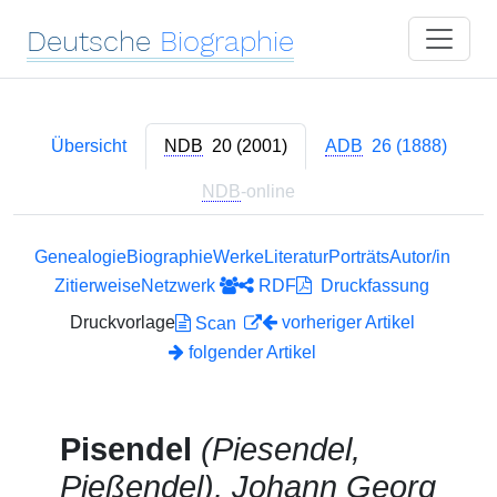
Deutsche
Biographie
Übersicht
NDB
20 (2001)
ADB
26 (1888)
NDB
-online
Genealogie
Biographie
Werke
Literatur
Porträts
Autor/in
Zitierweise
Netzwerk
RDF
Druckfassung
Druckvorlage
vorheriger Artikel
Scan
folgender Artikel
Pisendel
(Piesendel,
Pießendel), Johann Georg