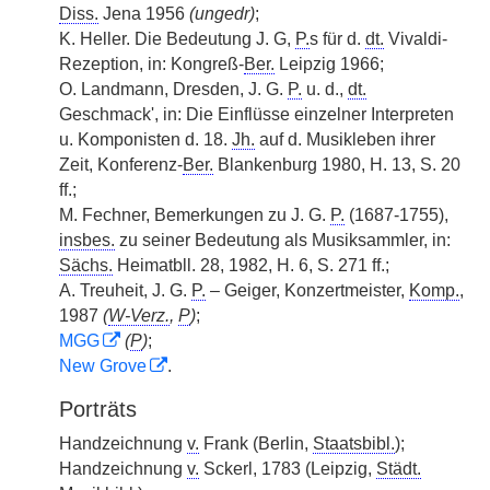
Diss.
Jena 1956
(ungedr)
;
K. Heller. Die Bedeutung J. G,
P.
s für d.
dt.
Vivaldi-
Rezeption, in: Kongreß-
Ber.
Leipzig 1966;
O. Landmann, Dresden, J. G.
P.
u. d.,
dt.
Geschmack', in: Die Einflüsse einzelner Interpreten
u. Komponisten d. 18.
Jh.
auf d. Musikleben ihrer
Zeit, Konferenz-
Ber.
Blankenburg 1980, H. 13, S. 20
ff.;
M. Fechner, Bemerkungen zu J. G.
P.
(1687-1755),
insbes.
zu seiner Bedeutung als Musiksammler, in:
Sächs.
Heimatbll. 28, 1982, H. 6, S. 271 ff.;
A. Treuheit, J. G.
P.
– Geiger, Konzertmeister,
Komp.
,
1987
(
W-Verz.
,
P
)
;
MGG
(
P
)
;
New Grove
.
Porträts
Handzeichnung
v.
Frank (Berlin,
Staatsbibl.
);
Handzeichnung
v.
Sckerl, 1783 (Leipzig,
Städt.