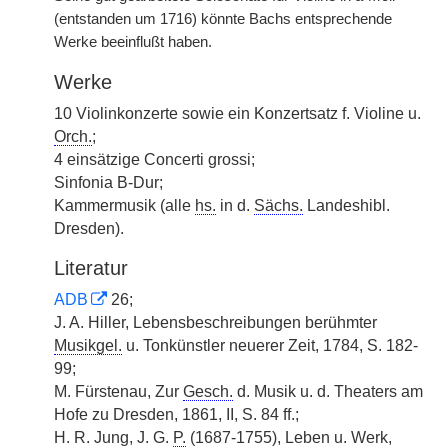
(entstanden um 1716) könnte Bachs entsprechende
Werke beeinflußt haben.
Werke
10 Violinkonzerte sowie ein Konzertsatz f. Violine u.
Orch.
;
4 einsätzige Concerti grossi;
Sinfonia B-Dur;
Kammermusik (alle
hs.
in d.
Sächs.
Landeshibl.
Dresden).
Literatur
ADB
26;
J. A. Hiller, Lebensbeschreibungen berühmter
Musikgel.
u. Tonkünstler neuerer Zeit, 1784, S. 182-
99;
M. Fürstenau, Zur
Gesch.
d. Musik u. d. Theaters am
Hofe zu Dresden, 1861, II, S. 84 ff.;
H. R. Jung, J. G.
P.
(1687-1755), Leben u. Werk,