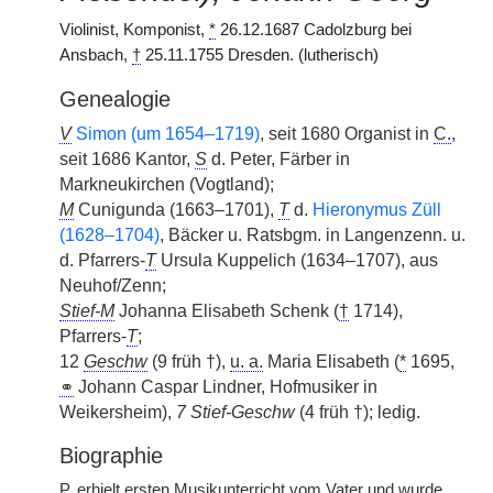
Violinist, Komponist,
*
26.12.1687 Cadolzburg bei
Ansbach,
†
25.11.1755 Dresden. (lutherisch)
Genealogie
V
Simon (um 1654–1719)
, seit 1680 Organist in
C.
,
seit 1686 Kantor,
S
d. Peter, Färber in
Markneukirchen (Vogtland);
M
Cunigunda (1663–1701),
T
d.
Hieronymus Züll
(1628–1704)
, Bäcker u. Ratsbgm. in Langenzenn. u.
d. Pfarrers-
T
Ursula Kuppelich (1634–1707), aus
Neuhof/Zenn;
Stief-M
Johanna Elisabeth Schenk (
†
1714),
Pfarrers-
T
;
12
Geschw
(9 früh †),
u. a.
Maria Elisabeth (
*
1695,
⚭
Johann Caspar Lindner, Hofmusiker in
Weikersheim),
7 Stief-Geschw
(4 früh †); ledig.
Biographie
P.
erhielt ersten Musikunterricht vom Vater und wurde