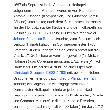
1697 als Sopranist in die Ansbacher Hofkapelle
aufgenommen. In Ansbach wurde er von Francesco
Antonio Pistocchi (Komposition) und Giuseppe Torelli
(Violine) unterrichtet; nach dem Stimmbruch übernahm
ihn der Hof trotz starker Reduzierung der Hofkapelle als
Violinist (1703–08). 1709 ging
P.
über Weimar, wo er
Johann Sebastian Bach
aufsuchte, zum Studium nach
Leipzig (Immatrikulation im Sommersemester 1709).
Statt der Studien verlegte er sich jedoch sofort auf die
Musik: 1710/11 leitete er vertretungsweise (für Melchior
Hofmann) das Collegium musicum. 1711 reiste
P.
nach
Darmstadt, um bei der Aufführung einer Oper von
Christoph Graupner (1683–1760)
mitzuwirken. Neben
Graupner lernte er dort auch
Georg Philipp Telemann
kennen; ein Angebot für ein Engagement in der
Darmstädter Hofkapelle lehnte er jedoch ab. Nach
Leipzig zurückgekehrt, wurde er 1711 als erster „Violiste
und Cammer Musicus“ in die
kgl.
Kapelle Dresden
berufen (mit e. Jahresgehalt
v.
400 Talern), im
Jan.
1712