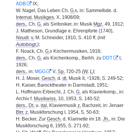
ADB
IX;
W. Nagel, Das Leben Ch.
G.
s, in: Sammelbde. d.
Internat.
Musikges.
X, 1908/09;
ders.
, Ch.
G.
als Sinfoniker, in: Musik
Mgz.
49, 1912;
J. Mattheson, Grundlage e. Ehrenpforte (1740),
Neudr.
v.
M. Schneider, 1910, S. 410 ff.
(mit
Autobiogr.
)
;
F. Noack, Ch.
G.
s Kirchenmusiken, 1916;
ders.
, Ch.
G.
als Kirchenkomp., Beihh. zu
DDT
I,
1926;
ders.
, in:
MGG
V,
Sp.
720-25
(
W
,
L
)
;
H. J. Moser,
Gesch.
d.
dt.
Musik II, ⁴1928, S. 249-52;
H. Kaiser, Barocktheater in Darmstadt, 1951;
L. Hoffmann-Erbrecht, J. Ch.
G.
als Klavierkomp., in:
Archiv f.
Musikwiss.
10, 1953, S. 140-52;
ders.
,
Dt.
u.
ital.
Klaviermusik
z.
Bachzeit, in: Jenaer
Btrr.
z.
Musikforschung I, 1954, S. 50-63;
H. Becker, Zur
Gesch.
d. Klarinette im 18.
Jh.
, in: Die
Musikforschung 8, 1955, S. 271-92;