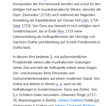
Komposition der Kirchenmusik berufen und schuf für den
dortigen Hof auch musikdramatische Werke, darunter die
Oper „Diomedes“ (1718) noch während der folgenden
Anstellung als Kapelldirektor am Geraer Hof (
Jan.
1718–
Sept.
1719). Von Gera aus bewarb er sich erfolglos nach
Sondershausen, bis er Ende
Nov.
1719 seine
Lebensstellung als Hofkapellmeister der Herzöge von
Sachsen-Gotha und Altenburg auf Schloß Friedenstein in
Gotha fand.
In diesem Amt bediente
S.
mit außerordentlicher
Produktivität nahezu alle musikalischen Gattungen
seiner Zeit und hielt die Hofkapelle mittels eines klugen
Um- und Ausbaues ihres Personals und
Instrumentenbestandes auf einem modernen Stand. Von
Gotha aus lieferte er Werke
u. a.
auch an die
Hofhaltungen in Sondershausen, Gera und Zerbst. Von
S.
s Schülern traten besonders Johannes Ringk (1717–
78, Marienorganist in Berlin),
Johann Gottfried
Golde
jun.
(Hoforganist in Gotha) und
Johann Christoph Rödiger