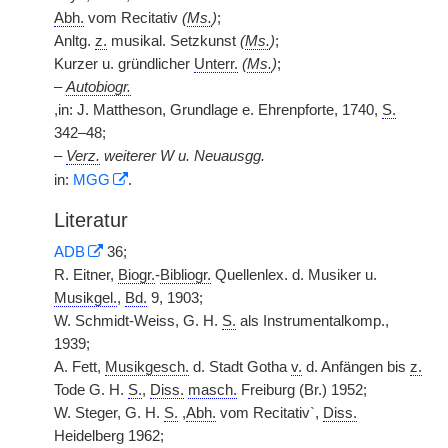
Abh.
vom Recitativ
(
Ms.
)
;
Anltg.
z.
musikal. Setzkunst
(
Ms.
)
;
Kurzer u. gründlicher
Unterr.
(
Ms.
)
;
–
Autobiogr.
,in: J. Mattheson, Grundlage e. Ehrenpforte, 1740,
S.
342–48;
–
Verz.
weiterer W u. Neuausgg.
in:
MGG
.
Literatur
ADB
36;
R. Eitner,
Biogr.
-
Bibliogr.
Quellenlex. d. Musiker u.
Musikgel.
,
Bd.
9, 1903;
W. Schmidt-Weiss, G. H.
S.
als Instrumentalkomp.,
1939;
A. Fett,
Musikgesch.
d. Stadt Gotha
v.
d. Anfängen bis
z.
Tode G. H.
S.
,
Diss.
masch.
Freiburg (Br.) 1952;
W. Steger, G. H.
S.
,
Abh.
vom Recitativ`,
Diss.
Heidelberg 1962;