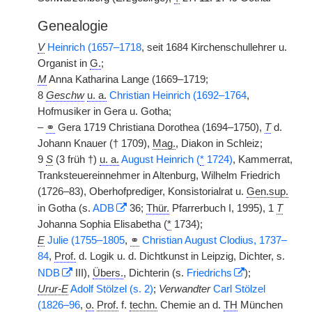
Genealogie
V
Heinrich (1657–1718
, seit 1684 Kirchenschullehrer u.
Organist in
G.
;
M
Anna Katharina Lange (1669–1719;
8
Geschw
u. a.
Christian Heinrich (1692–1764
,
Hofmusiker in Gera u. Gotha;
–
⚭
Gera 1719 Christiana Dorothea (1694–1750),
T
d.
Johann Knauer († 1709),
Mag.
, Diakon in Schleiz;
9
S
(3 früh †)
u. a.
August Heinrich (
*
1724)
, Kammerrat,
Tranksteuereinnehmer in Altenburg, Wilhelm Friedrich
(1726–83), Oberhofprediger, Konsistorialrat u.
Gen.sup.
in Gotha (s.
ADB
36;
Thür.
Pfarrerbuch I, 1995), 1
T
Johanna Sophia Elisabetha (
*
1734);
E
Julie (1755–1805
,
⚭
Christian August Clodius, 1737–
84
,
Prof.
d. Logik u. d. Dichtkunst in Leipzig, Dichter, s.
NDB
III),
Übers.
, Dichterin (s.
Friedrichs
);
Urur-E
Adolf Stölzel (s. 2)
;
Verwandter
Carl Stölzel
(1826–96
,
o.
Prof.
f.
techn.
Chemie an d.
TH
München