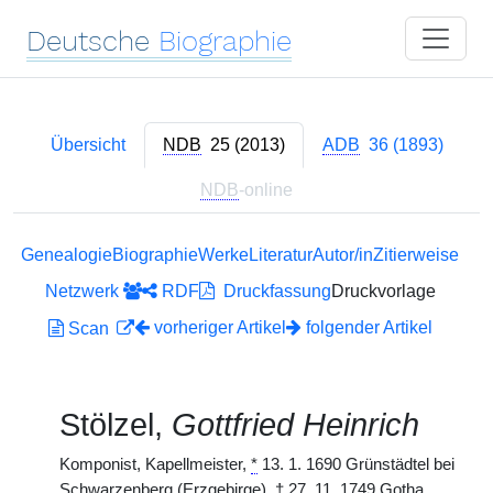
Deutsche
Biographie
Übersicht
NDB
25 (2013)
ADB
36 (1893)
NDB
-online
Genealogie
Biographie
Werke
Literatur
Autor/in
Zitierweise
Netzwerk
RDF
Druckfassung
Druckvorlage
vorheriger Artikel
folgender Artikel
Scan
Stölzel,
Gottfried Heinrich
Komponist, Kapellmeister,
*
13. 1. 1690 Grünstädtel bei
Schwarzenberg (Erzgebirge),
†
27. 11. 1749 Gotha.