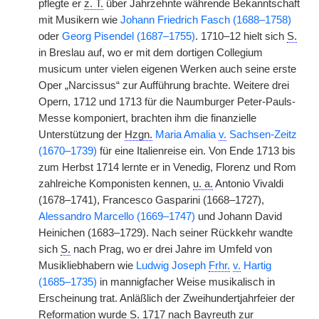
pflegte er
z. T.
über Jahrzehnte währende Bekanntschaft
mit Musikern wie
Johann Friedrich Fasch (1688–1758)
oder
Georg Pisendel (1687–1755)
. 1710–12 hielt sich
S.
in Breslau auf, wo er mit dem dortigen Collegium
musicum unter vielen eigenen Werken auch seine erste
Oper „Narcissus“ zur Aufführung brachte. Weitere drei
Opern, 1712 und 1713 für die Naumburger Peter-Pauls-
Messe komponiert, brachten ihm die finanzielle
Unterstützung der
Hzgn.
Maria Amalia
v.
Sachsen-Zeitz
(1670–1739)
für eine Italienreise ein. Von Ende 1713 bis
zum Herbst 1714 lernte er in Venedig, Florenz und Rom
zahlreiche Komponisten kennen,
u. a.
Antonio Vivaldi
(1678–1741), Francesco Gasparini (1668–1727),
Alessandro Marcello (1669–1747)
und Johann David
Heinichen (1683–1729). Nach seiner Rückkehr wandte
sich
S.
nach Prag, wo er drei Jahre im Umfeld von
Musikliebhabern wie
Ludwig Joseph
Frhr.
v.
Hartig
(1685–1735)
in mannigfacher Weise musikalisch in
Erscheinung trat. Anläßlich der Zweihundertjahrfeier der
Reformation wurde
S.
1717 nach Bayreuth zur