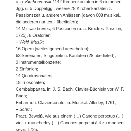
u. a.
Kirchenmusik
:1142 Kirchenkantaten in 6 einfachen
Jgg.
u. 5 Doppeljgg., weitere 78 Kirchenkantaten
z.
Passionszeit u. anderen Anlässen (davon 608 musikal.,
die anderen nur textl. überliefert);
14 Missae breves, 6 Passionen (
u. a.
Brockes-Passion,
1725), 8 Oratorien;
–
Weltl. Musik
:
16 Opern (weitestgehend verschollen);
63 Serenaten, Singspiele u. Kantaten (28 überliefert);
9 Instrumentalkonzerte;
2 Sinfonien;
14 Quadrosonaten;
18 Triosonaten;
Cembalopartita, in: J. S. Bach, Clavier-Büchlein vor W. F.
Bach;
Enharmon. Claviersonate, in: Musikal. Allerley, 1761;
–
Schrr.
:
Pract.
|
Beweiß, wie aus einem (…) Canone perpetuo (…)
viel u. mancherley (…) Canones perpetui à 4 zu machen
seyn, 1725;