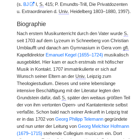
(s.
BJ
I,
S.
415; P. Emundts-Trill, Die Privatdozenten
u. Extraordinarien d.
Univ.
Heidelberg 1803–1880, 1997).
Biographie
Nach erstem Musikunterricht durch den Vater wurde
S.
seit 1703 auf dem Lyzeum in Schneeberg von Christian
Umblaufft und danach am Gymnasium in Gera vom
gfl.
Kapelldirektor
Emanuel Kegel (1655–1724)
musikalisch
ausgebildet. Hier kam er auch erstmals mit höfischer
Musik in Kontakt. 1707 immatrikulierte er sich auf
Wunsch seiner Eltern an der
Univ.
Leipzig zum
Theologiestudium. Dieses und seine lebenslange
intensive Beschäftigung mit der Literatur legten den
Grundstein dafür, daß
S.
später den weitaus größten Teil
der von ihm vertonten Opern- und Kantatentexte selbst
verfaßte. Schon bald nach seiner Ankunft in Leipzig trat
er in das 1702 von
Georg Philipp Telemann
gegründete
und nun unter der Leitung von
Georg Melchior Hofmann
(1679–1715)
stehende Collegium musicum ein. Dort