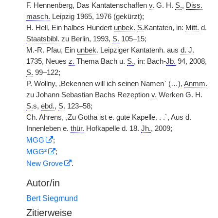
F. Hennenberg, Das Kantatenschaffen
v.
G. H.
S.
,
Diss.
masch.
Leipzig 1965, 1976 (gekürzt);
H. Hell, Ein halbes Hundert
unbek.
S.
Kantaten, in:
Mitt.
d.
Staatsbibl.
zu Berlin, 1993,
S.
105–15;
M.-R. Pfau, Ein
unbek.
Leipziger Kantatenh. aus
d. J.
1735, Neues
z.
Thema Bach u.
S.
, in: Bach-
Jb.
94, 2008,
S.
99–122;
P. Wollny, ,Bekennen will ich seinen Namen` (…),
Anmm.
zu Johann Sebastian Bachs Rezeption
v.
Werken G. H.
S.
s,
ebd.
,
S.
123–58;
Ch. Ahrens, ,Zu Gotha ist e. gute Kapelle. . .`, Aus d.
Innenleben e.
thür.
Hofkapelle d. 18.
Jh.
, 2009;
MGG
;
MGG²
;
New Grove
.
Autor/in
Bert Siegmund
Zitierweise