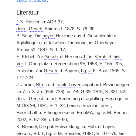
1861, S. 360
.
Literatur
L
S. Riezler, in: ADB 37;
ders.
,
Gesch.
Baierns I, 1878, S. 78–80;
B. Sepp, Die
bayer.
Herzoge aus d. Geschlechte d.
Agilulfinger u. d. falschen Theodone, in: Oberbayer.
Archiv 50, 1897, S. 1–17;
E. Klebel, Zur
Gesch.
d. Herzogs
T.
, in:
Verhh.
d.
hist.
Ver.
f. Oberpfalz u. Regensburg 99, 1958, S. 165–205,
erneut in: Zur
Gesch.
d. Bayern,
hg.
v.
K. Bosl, 1965, S.
172–224;
J. Jarnut,
Btrr.
zu d.
fränk.
-
bayer.
langobard. Beziehungen
im 7. u. 8.
Jh.
(656–728), in: ZBLG 39, 1976, S. 331–52;
ders.
,
Geneal.
u.
pol.
Bedeutung d. agilolfing. Herzöge, in:
MIÖG 99, 1991, S. 1–22, beides erneut in:
ders.
,
Herrschaft u. Ethnogenese im FrühMA,
hg.
v.
M. Becher,
2002, S. 67–88 u. 139–60;
K. Reindel, Die
pol.
Entwicklung, in:
Hdb.
d.
bayer.
Gesch.
,
Bd.
1,
hg.
v.
M. Spindler, ²1981, S. 101–76, hier