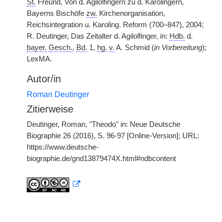
St.
Freund, Von d. Agilolfingern zu d. Karolingern,
Bayerns Bischöfe
zw.
Kirchenorganisation,
Reichsintegration u. Karoling. Reform (700–847), 2004;
R. Deutinger, Das Zeitalter d. Agilolfinger, in:
Hdb.
d.
bayer.
Gesch.
,
Bd.
1,
hg.
v.
A. Schmid (
in Vorbereitung
);
LexMA.
Autor/in
Roman Deutinger
Zitierweise
Deutinger, Roman, "Theodo" in: Neue Deutsche
Biographie 26 (2016), S. 96-97 [Online-Version]; URL:
https://www.deutsche-
biographie.de/gnd13879474X.html#ndbcontent