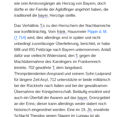
wie sein Amtsvorgänger als Herzog von Bayern, doch
dürfte er der Familie der Agilolfinger angehört haben, die
traditionell die
bayer.
Herzöge stellte.
Das Verhältnis
T.
s zu den Herrschern der Nachbarreiche
war konfliktträchtig. Vom
fränk.
Hausmeier
Pippin d. M.
(
†
714)
wird, dies allerdings erst in später und nicht
unbedingt zuverlässiger Überlieferung, berichtet, er habe
688 und 691 Feldzüge nach Bayern unternommen. Anlaß
dafür war vielleicht Widerstand, den
T.
gegen die
Machtübernahme des Karolingers im Frankenreich
leistete. 702 gewährte
T.
dem langobard.
Thronprätendenten Ansprand und seinem Sohn Liutprand
für längere Zeit Asyl, 712 unterstützte er beide militärisch
bei der Rückkehr nach Italien und bei der gewaltsamen
Übernahme der Königsherrschaft. Beiläufig erwähnt wird
auch ein Überfall der Awaren auf das
bayer.
Grenzgebiet
an der Enns; dieser kann allerdings weder datiert noch
historisch eingeordnet werden. Eine im 19.
Jh.
erwähnte
Schlacht Theodos gegen Slawen im Lungau ist als