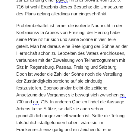
zur Errichtung einer
bayer.
Kirchenprovinz vom 15. 5.
716 ist wohl Ergebnis dieses Besuchs; die Umsetzung
des Plans gelang allerdings nur eingeschränkt.
Problembehaftet ist ferner die isolierte Nachricht in der
Korbiniansvita Arbeos von Freising, der Herzog habe
seine Provinz für sich und seine Söhne in vier Teile
geteilt. Man hat daraus eine Beteiligung der Söhne an der
Herrschaft schon zu Lebzeiten des Vaters erschlossen,
verbunden mit der Zuweisung von Teilherzogtümern mit
Sitz in Regensburg, Passau, Freising und Salzburg.
Doch ist weder die Zahl der Söhne noch die Verteilung
der Zuständigkeitsbereiche auf sie eindeutig
festzustellen. Ebenso unklar bleibt die zeitliche
Ansetzung des Vorgangs; sie bewegt sich zwischen
ca.
700 und
ca.
715. In anderen Quellen findet die Aussage
Arbeos keine Stütze, so daß sie auch schon
grundsätzlich angezweifelt worden ist. Sollte die Teilung
tatsächlich stattgefunden haben, wäre sie im
Frankenreich einzigartig und ein Zeichen für eine