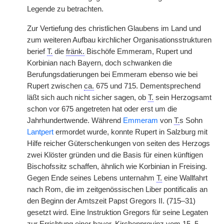
Legende zu betrachten.
Zur Vertiefung des christlichen Glaubens im Land und
zum weiteren Aufbau kirchlicher Organisationsstrukturen
berief
T.
die
fränk.
|
Bischöfe Emmeram, Rupert und
Korbinian nach Bayern, doch schwanken die
Berufungsdatierungen bei Emmeram ebenso wie bei
Rupert zwischen
ca.
675 und 715. Dementsprechend
läßt sich auch nicht sicher sagen, ob
T.
sein Herzogsamt
schon vor 675 angetreten hat oder erst um die
Jahrhundertwende. Während
Emmeram
von
T.
s Sohn
Lantpert
ermordet wurde, konnte Rupert in Salzburg mit
Hilfe reicher Güterschenkungen von seiten des Herzogs
zwei Klöster gründen und die Basis für einen künftigen
Bischofssitz schaffen, ähnlich wie Korbinian in Freising.
Gegen Ende seines Lebens unternahm
T.
eine Wallfahrt
nach Rom, die im zeitgenössischen Liber pontificalis an
den Beginn der Amtszeit Papst Gregors II. (715–31)
gesetzt wird. Eine Instruktion Gregors für seine Legaten