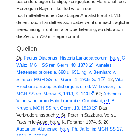
besonders eigenständige, königsgleiche Herrschaft des
Herzogs in Bayern.
T.
s Tod wird in der
hochmittelalterlichen Salzburger Annalistik auf 717/18
datiert, doch handelt es sich dabei wohl um nachträgliche
Berechnung, nicht um alte Überlieferung, so daß auch
die Zeit um 720 in Frage kommt.
Quellen
Qu
Paulus Diaconus, Historia Langobardorum,
hg.
v.
G.
Waitz, MGH
SS
rer. Germ. 48, 1878
;
Annales
Mettenses priores a. 688 u. 691,
hg.
v.
Bernhard
v.
Simson, MGH
SS
rer. Germ. 1, 1905, S. 4
, 12;
Vita
Hrodberti episcopi Salisburgensis,
ed.
W. Levison, in:
MGH SS rer. Merov. 6, 1913, S. 140
–62;
Arbeonis
Vitae sanctorum Haimhrammi et Corbiniani,
ed.
B.
Krusch, MGH SS rer. Germ. 13, 1920
; Das
Verbrüderungsbuch
v.
St.
Peter in Salzburg, Vollst.
Faksimile-
Ausg.
hg.
v.
K. Forstner, 1974, S. 20;
Auctarium Altahense,
hg.
v.
Ph. Jaffé, in: MGH SS 17,