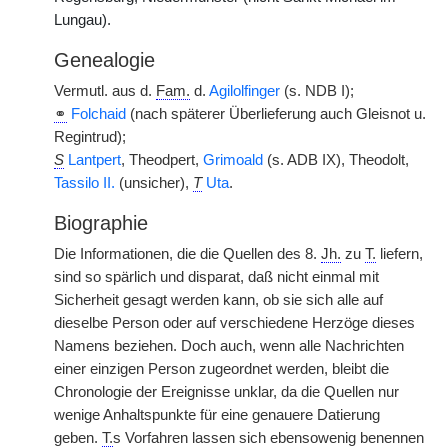
Lungau).
Genealogie
Vermutl. aus d.
Fam.
d.
Agilolfinger
(s. NDB I);
⚭
Folchaid
(nach späterer Überlieferung auch Gleisnot u.
Regintrud);
S
Lantpert
, Theodpert,
Grimoald
(s. ADB IX), Theodolt,
Tassilo II.
(unsicher),
T
Uta
.
Biographie
Die Informationen, die die Quellen des 8.
Jh.
zu
T.
liefern,
sind so spärlich und disparat, daß nicht einmal mit
Sicherheit gesagt werden kann, ob sie sich alle auf
dieselbe Person oder auf verschiedene Herzöge dieses
Namens beziehen. Doch auch, wenn alle Nachrichten
einer einzigen Person zugeordnet werden, bleibt die
Chronologie der Ereignisse unklar, da die Quellen nur
wenige Anhaltspunkte für eine genauere Datierung
geben.
T.
s Vorfahren lassen sich ebensowenig benennen