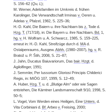
S. 156–62 (
Qu, L
);
M. Werner, Adelsfamilien im Umkreis d. frühen
Karolinger, Die Verwandtschaft Irminas
v.
Oeren u.
Adelas
v.
Pfalzel, 1982, S. 225–36;
H.-D. Kahl, Die Baiern u. ihre Nachbarn bis
z.
Tode d.
Hzg.
T.
(717/18), in: Die Bayern u. ihre Nachbarn,
Bd.
1,
hg.
v.
H. Wolfram u. A. Schwarcz, 1985, S. 159–225,
erneut in: H.-D. Kahl, Streifzüge durch d.
MA
d.
Ostalpenraums, Ausgew.
Abhh.
(1980–2007),
hg.
v.
R.
Bratož u. P. Štih, 2008, S. 21–87;
J. Jahn, Ducatus Baiuvariorum, Das
bair.
Hzgt.
d.
Agilolfinger, 1991;
J. Semmler, Per Iussorium Gloriosi Principis Childerici
Regis, in: MIÖG 107, 1999, S. 12–49;
A. Huber,
Hzg.
T.
u. d. „Blutige Alm“ oder wie Sagen
entstehen, Die Kärntner Landsmannschaft 9/10, 1998, S.
50–5;
L. Vogel, Vom Werden eines Heiligen, Eine
Unters.
d.
Vita Corbiniani d.
Bf.
Arbeo
v.
Freising, 2000;