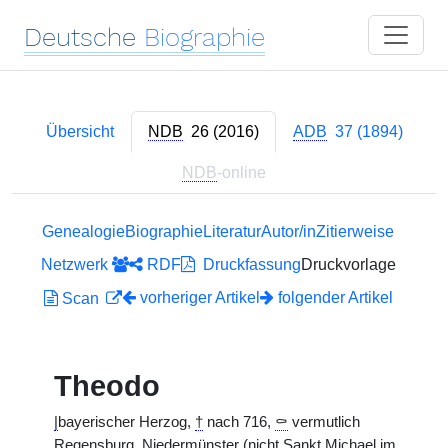
Deutsche
Biographie
Übersicht
NDB
26 (2016)
ADB
37 (1894)
NDB
-online
Genealogie
Biographie
Literatur
Autor/in
Zitierweise
Netzwerk
RDF
Druckfassung
Druckvorlage
vorheriger Artikel
folgender Artikel
Scan
Theodo
|
bayerischer Herzog,
†
nach 716,
⚰
vermutlich
Regensburg, Niedermünster (nicht Sankt Michael im