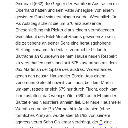
Grimoald (662) die Gegner der Familie in Austrasien die
Oberhand hatten und sein Vater Ansegisel von einem
gewissen Gundewin erschlagen wurde. Wesentlich für
P.
s Aufstieg scheint die um 670 anzusetzende
Eheschließung mit Plektrud aus einem vermögenden
Geschlecht des Eifel-Mosel-Raums gewesen zu sein,
die zeitlebens an seiner Seite eine herausgehobene
Stellung einnahm. Jedenfalls vermochte
P.
durch
Blutrache an Gundewin seinem Hause neuen Respekt
zu verschaffen und stand seit 675 zusammen mit dem
dux
Martin an der Spitze des austras. Widerstandes
gegen den neustr. Hausmeier Ebroin. Aus einem
verlorenen Gefecht unweit von Laon, bei dem Martin
umkam, rettete er sich 679 nur durch Flucht, doch kam
ihm zustatten, daß wenig später (680) auch Ebroin der
Bluttat eines Neustriers anheim fiel. Der neue Hausmeier
Waratto erkannte
P.
s Vormacht in Austrasien (ohne
förmliches Amt) an, wurde aber 681/83 von seinem
aggressiveren Sohn Gislemar verdrängt, der
P.
eine