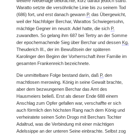
weitere Niederlage beibrachte, kurz darauf jedoch starb.
Waratto setzte die versöhnliche Linie bis zu seinem Tod
(686) fort, und erst danach gewann
P.
das Übergewicht,
weil der Nachfolger Berchar, Warattos Schwiegersohn,
mächtige Gegner im neustr. Adel hatte, die sich
P.
zuwandten.
|
So gelang ihm 687 bei Tertry an der Somme
der epochemachende Sieg über Berchar und dessen
Kg.
Theuderich III., der im Bewußtsein der späteren
Karolinger den Beginn der Vorherrschaft ihrer Familie im
gesamten Frankenreich bezeichnete.
Die unmittelbare Folge bestand darin, daß
P.
den
machtlosen merowing. König in seine Gewalt brachte,
aber dem bezwungenen Berchar das Amt des
Hausmeiers beließ. Erst als dieser Ende 688 einem
Anschlag zum Opfer gefallen war, verschaffte er sich
auch förmlich den höchsten Rang nach dem König und
verheiratete seinen Sohn Drogo mit Berchars Tochter
Adaltrud, was die Verbindung mit einer mächtigen
Adelssippe an der unteren Seine einbrachte. Selbst zog