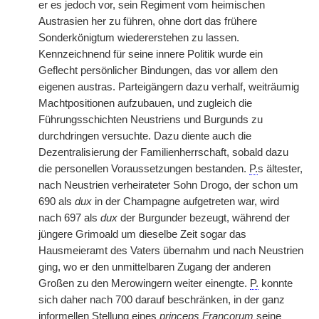
er es jedoch vor, sein Regiment vom heimischen
Austrasien her zu führen, ohne dort das frühere
Sonderkönigtum wiedererstehen zu lassen.
Kennzeichnend für seine innere Politik wurde ein
Geflecht persönlicher Bindungen, das vor allem den
eigenen austras. Parteigängern dazu verhalf, weiträumig
Machtpositionen aufzubauen, und zugleich die
Führungsschichten Neustriens und Burgunds zu
durchdringen versuchte. Dazu diente auch die
Dezentralisierung der Familienherrschaft, sobald dazu
die personellen Voraussetzungen bestanden.
P.
s ältester,
nach Neustrien verheirateter Sohn Drogo, der schon um
690 als
dux
in der Champagne aufgetreten war, wird
nach 697 als
dux
der Burgunder bezeugt, während der
jüngere Grimoald um dieselbe Zeit sogar das
Hausmeieramt des Vaters übernahm und nach Neustrien
ging, wo er den unmittelbaren Zugang der anderen
Großen zu den Merowingern weiter einengte.
P.
konnte
sich daher nach 700 darauf beschränken, in der ganz
informellen Stellung eines
princeps Francorum
seine