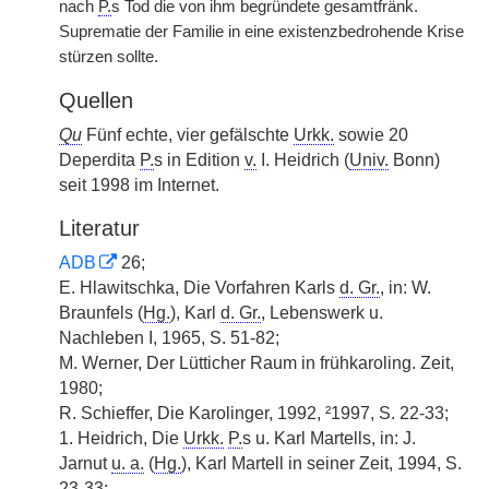
nach
P.
s Tod die von ihm begründete gesamtfränk.
Suprematie der Familie in eine existenzbedrohende Krise
stürzen sollte.
Quellen
Qu
Fünf echte, vier gefälschte
Urkk.
sowie 20
Deperdita
P.
s in Edition
v.
I. Heidrich (
Univ.
Bonn)
seit 1998 im Internet.
Literatur
ADB
26;
E. Hlawitschka, Die Vorfahren Karls
d. Gr.
, in: W.
Braunfels (
Hg.
), Karl
d. Gr.
, Lebenswerk u.
Nachleben I, 1965, S. 51-82;
M. Werner, Der Lütticher Raum in frühkaroling. Zeit,
1980;
R. Schieffer, Die Karolinger, 1992, ²1997, S. 22-33;
1. Heidrich, Die
Urkk.
P.
s u. Karl Martells, in: J.
Jarnut
u. a.
(
Hg.
), Karl Martell in seiner Zeit, 1994, S.
23-33;