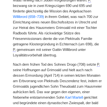
Maas hinweg nach Süden vorgedrungen waren.
P.
bezwang sie in zwei Kriegszügen 690 und 695 und
förderte gleichzeitig die Mission des Angelsachsen
Willibrord (658–739)
in ihrem Gebiet, was nach 700 zur
Einrichtung eines neuen Bischofssitzes in Utrecht und
zur Heirat des Hausmeiers Grimoald mit einer Tochter
Radbods führte. Als rückwärtige Stütze des
Friesenmissionars diente die von Plektruds Familie
getragene Klostergründung in Echternach (um 698), die
P.
gemeinsam mit seiner Gattin Willibrord unter
Loyalitätsvorbehalt übertrug.
Nach dem frühen Tod des Sohnes Drogo (708) setzte
P.
seine Hoffnungen auf Grimoald und hielt auch nach
dessen Ermordung (April 714) in seinen letzten Monaten
am Erbvorrang von Plektruds Deszendenz fest, indem er
Grimoalds jugendlichen Sohn Theudoald zum Hausmeier
aufrücken ließ. Das war gegen den eigenen, einer
Nebenehe entstammenden Sohn
Karl Martell
gerichtet
und begründete einen dynastischen Zwiespalt, der bald