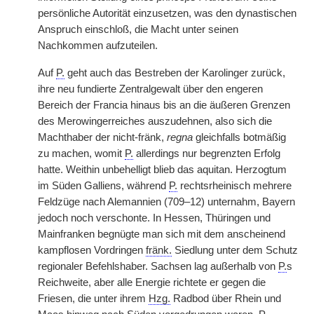
persönliche Autorität einzusetzen, was den dynastischen
Anspruch einschloß, die Macht unter seinen
Nachkommen aufzuteilen.
Auf
P.
geht auch das Bestreben der Karolinger zurück,
ihre neu fundierte Zentralgewalt über den engeren
Bereich der Francia hinaus bis an die äußeren Grenzen
des Merowingerreiches auszudehnen, also sich die
Machthaber der nicht-fränk,
regna
gleichfalls botmäßig
zu machen, womit
P.
allerdings nur begrenzten Erfolg
hatte. Weithin unbehelligt blieb das aquitan. Herzogtum
im Süden Galliens, während
P.
rechtsrheinisch mehrere
Feldzüge nach Alemannien (709–12) unternahm, Bayern
jedoch noch verschonte. In Hessen, Thüringen und
Mainfranken begnügte man sich mit dem anscheinend
kampflosen Vordringen
fränk.
Siedlung unter dem Schutz
regionaler Befehlshaber. Sachsen lag außerhalb von
P.
s
Reichweite, aber alle Energie richtete er gegen die
Friesen, die unter ihrem
Hzg.
Radbod über Rhein und