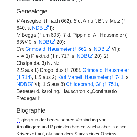
Genealogie
V
Ansegisel (
†
nach 662),
S
d. Arnulf,
Bf.
v.
Metz (
†
640, s.
NDB
I);
M
Begga (
†
um 693),
T
d. Pippin
d. Ä.
, Hausmeier (
†
639/40, s.
NDB
20);
Om
Grimoald. Hausmeier (
†
662
, s.
NDB
VII);
–
⚭
1) Plektrud (
†
n.
717, s.
NDB
20), 2)
Chalpaida, 3)
N. N.
;
2
S
aus 1) Drogo, dux (
†
708),
Grimoald, Hausmeier
(
†
714)
, 1
S
aus 2)
Karl Martell, Hausmeier (
†
741
, s.
NDB
XI), 1
S
aus 3)
Childebrand,
Gf.
(
†
751)
,
Betreuer d.
karoling.
Hauschronik „Continuatio
Fredegarii“.
Biographie
P.
ging aus der bedeutsamen Verbindung von
Arnulfingern und Pippiniden hervor, wuchs aber in einer
Krisenzeit auf, als nach dem Sturz seines Oheims