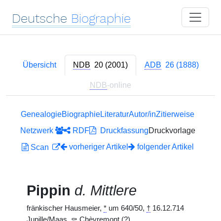
Deutsche
Biographie
Übersicht
NDB
20 (2001)
ADB
26 (1888)
NDB
-online
Genealogie
Biographie
Literatur
Autor/in
Zitierweise
Netzwerk
RDF
Druckfassung
Druckvorlage
vorheriger Artikel
folgender Artikel
Scan
Pippin
d. Mittlere
fränkischer Hausmeier,
*
um 640/50,
†
16.12.714
Jupille/Maas,
⚰
Chèvremont (?).