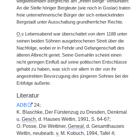
wegweisenden Bergrechts am „freien Berge“ verbunden:
An die Stelle höriger Bergleute (wie noch in Goslar) traten
freie unternehmerische Bürger der sich entwickelnden
Bergstadt unter Ausschaltung grundherrlicher Rechte.
O.
s Lebensabend war überschattet von dem 1188 unter
seinen beiden Söhnen ausgebrochenen Streit über die
Nachfolge, wobei er in Fehde und Gefangenschaft des
älteren Albrecht geriet. Seine Gemahlin scheint einen
nicht geringen Einfluß auf seine politischen Entschlüsse
gehabt zu haben, was sich vor allem in der von ihr
angestrebten Bevorzugung des jüngeren Sohnes bei der
Erbfolge äußerte.
Literatur
ADB
24;
K. Blaschke, Der Fürstenzug zu Dresden, Denkmal
u.
Gesch.
d. Hauses Wettin, 1991, S. 64-67;
O. Posse, Die Wettiner,
Geneal.
d. Gesamthauses
Wettin, neubearb.
v.
M. Kobuch, 1994, Tafel 4;