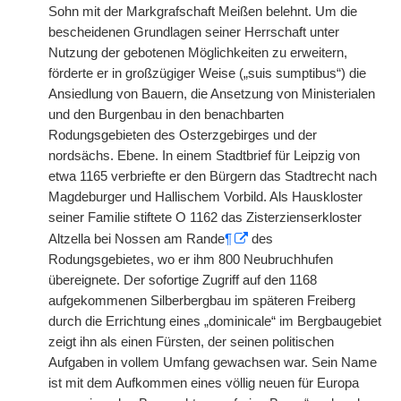
Sohn mit der Markgrafschaft Meißen belehnt. Um die
bescheidenen Grundlagen seiner Herrschaft unter
Nutzung der gebotenen Möglichkeiten zu erweitern,
förderte er in großzügiger Weise („suis sumptibus“) die
Ansiedlung von Bauern, die Ansetzung von Ministerialen
und den Burgenbau in den benachbarten
Rodungsgebieten des Osterzgebirges und der
nordsächs. Ebene. In einem Stadtbrief für Leipzig von
etwa 1165 verbriefte er den Bürgern das Stadtrecht nach
Magdeburger und Hallischem Vorbild. Als Hauskloster
seiner Familie stiftete O 1162 das Zisterzienserkloster
Altzella bei Nossen am Rande
¶
des
Rodungsgebietes, wo er ihm 800 Neubruchhufen
übereignete. Der sofortige Zugriff auf den 1168
aufgekommenen Silberbergbau im späteren Freiberg
durch die Errichtung eines „dominicale“ im Bergbaugebiet
zeigt ihn als einen Fürsten, der seinen politischen
Aufgaben in vollem Umfang gewachsen war. Sein Name
ist mit dem Aufkommen eines völlig neuen für Europa