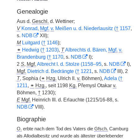
Genealogie
Aus d.
Geschl.
d. Wettiner;
V
Konrad,
Mgf.
v.
Meißen u. d. Niederlausitz (
†
1157
,
s.
NDB
XII);
M
Luitgard (
†
1146
);
⚭
Hedwig (
†
1203)
,
T
Albrechts d. Bären,
Mgf.
v.
Brandenburg (
†
1170
, s.
NDB
I);
2
S
,
Mgf.
Albrecht I. d. Stolze (1158–95
, s.
NDB
I),
Mgf.
Dietrich d. Bedrängte (
†
1221
, s.
NDB
III), 2
T
, Sophia (
⚭
Hzg.
Ulrich II.
v.
Böhmen),
Adela (
†
1211
,
⚭
Hzg.
, seit 1198
Kg.
Přemysl Otakar
v.
Böhmen,
†
1230);
E
Mgf.
Heinrich III. d. Erlauchte (1215/16-88, s.
NDB
VIII).
Biographie
O.
erbte nach dem Tod des Vaters die
Gfsch.
Camburg
als Allodialbesitz und wurde als ältester überlebender