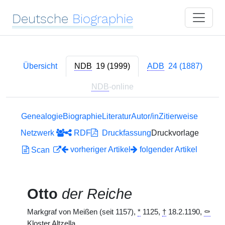
Deutsche
Biographie
Übersicht
NDB
19 (1999)
ADB
24 (1887)
NDB
-online
Genealogie
Biographie
Literatur
Autor/in
Zitierweise
Netzwerk
RDF
Druckfassung
Druckvorlage
vorheriger Artikel
folgender Artikel
Scan
Otto
der Reiche
Markgraf von Meißen (seit 1157),
*
1125,
†
18.2.1190,
⚰
Kloster Altzella.