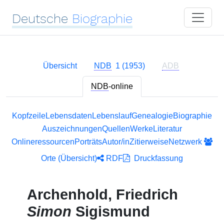
Deutsche
Biographie
Übersicht
NDB
1 (1953)
ADB
NDB
-online
Kopfzeile
Lebensdaten
Lebenslauf
Genealogie
Biographie
Auszeichnungen
Quellen
Werke
Literatur
Onlineressourcen
Porträts
Autor/in
Zitierweise
Netzwerk
Orte (Übersicht)
RDF
Druckfassung
Archenhold, Friedrich
Simon
Sigismund