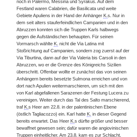
noch in Palermo, Messina und Syrakus. Auf dem
Festland waren Calabrien, die Basilicata und weite
Gebiete Apuliens in der Hand der Anhänger
K.
s. Nur in
dem seit alters stauferfeindlichen Campanien und in den
Abruzzen konnten sich die Truppen Karls halbwegs
gegen die Aufständischen behaupten. Für seinen
Vormarsch wählte
K.
nicht die Via Latina mit
Stoßrichtung auf Campanien, sondern zog zuerst auf der
Via Tiburtina, dann auf der Via Valeria bis Carsoli in den
Abruzzen, wo er die Grenze des Königreichs Sizilien
überschritt. Offenbar wollte er zunächst das von seinen
Anhängern bereits besetzte Sulmona erreichen und von
dort nach Apulien weitermarschieren, um sich mit den
von Karl abgefallenen Sarazenen der Festung Lucera zu
vereinigen. Weiter durch das Tal des Salto marschierend,
traf
K.
s Heer am 22.8. in der palentinischen Ebene
(östlich Tagliacozzo) ein. Karl hatte
K.
in dieser Gegend
bereits erwartet. Das Heer
K.
s dürfte größer und besser
bewaffnet gewesen sein; dafür waren die angiovinischen
Truppen einheitlicher. Am 23.8. kam es zur Schlacht.