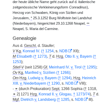
der heute übliche Name geht zurück auf d. italienische
zeitgenössische Verkleinerungsform
Conradinus
),
Herzog von Schwaben, König von Sizilien und
Jerusalem,
*
25.3.1252 Burg Wolfstein bei Landshut
(Niederbayern), hingerichtet 29.10.1268 Neapel,
⚰
Neapel, S. Maria del Carmine.
Genealogie
Aus d.
Geschl.
d. Staufer;
V
Kg.
Konrad IV. (
†
1254
, s.
NDB
XII);
M
Elisabeth (
†
1273)
,
T
d.
Hzg.
Otto II.
v.
Bayern (
†
1253
);
Stief-V
(seit 1258)
Gf.
Meinhard IV.
v.
Tirol (
†
1295)
;
Ov
Kg.
Manfred
v.
Sizilien (
†
1266)
;
Om
Hzg.
Ludwig
v.
Bayern (
†
1294)
,
Hzg.
Heinrich
XIII.
v.
Niederbayern (
†
1290
, s.
NDB
VIII);
-
⚭
(durch Prokuration)
Sept.
1266 Sophia (
†
1318,
⚭
2] 1271
Hzg.
Konrad II.
v.
Glogau,
†
1273/74
),
T
d.
Mgf.
Dietrich
v.
Landsberg (
†
1285
, s.
NDB
III).