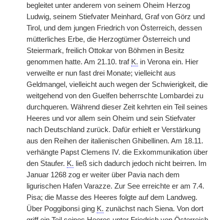
begleitet unter anderem von seinem Oheim Herzog
Ludwig, seinem Stiefvater Meinhard, Graf von Görz und
Tirol, und dem jungen Friedrich von Österreich, dessen
mütterliches Erbe, die Herzogtümer Österreich und
Steiermark, freilich Ottokar von Böhmen in Besitz
genommen hatte. Am 21.10. traf
K.
in Verona ein. Hier
verweilte er nun fast drei Monate; vielleicht aus
Geldmangel, vielleicht auch wegen der Schwierigkeit, die
weitgehend von den Guelfen beherrschte Lombardei zu
durchqueren. Während dieser Zeit kehrten ein Teil seines
Heeres und vor allem sein Oheim und sein Stiefvater
nach Deutschland zurück. Dafür erhielt er Verstärkung
aus den Reihen der italienischen Ghibellinen. Am 18.11.
verhängte Papst Clemens IV. die Exkommunikation über
den Staufer.
K.
ließ sich dadurch jedoch nicht beirren. Im
Januar 1268 zog er weiter über Pavia nach dem
ligurischen Hafen Varazze. Zur See erreichte er am 7.4.
Pisa; die Masse des Heeres folgte auf dem Landweg.
Über Poggibonsi ging
K.
zunächst nach Siena. Von dort