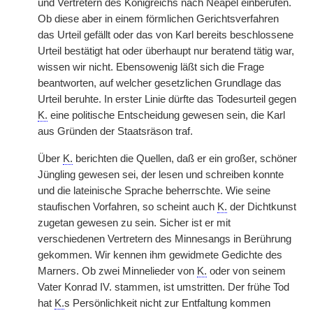
und Vertretern des Königreichs nach Neapel einberufen.
Ob diese aber in einem förmlichen Gerichtsverfahren
das Urteil gefällt oder das von Karl bereits beschlossene
Urteil bestätigt hat oder überhaupt nur beratend tätig war,
wissen wir nicht. Ebensowenig läßt sich die Frage
beantworten, auf welcher gesetzlichen Grundlage das
Urteil beruhte. In erster Linie dürfte das Todesurteil gegen
K.
eine politische Entscheidung gewesen sein, die Karl
aus Gründen der Staatsräson traf.
Über
K.
berichten die Quellen, daß er ein großer, schöner
Jüngling gewesen sei, der lesen und schreiben konnte
und die lateinische Sprache beherrschte. Wie seine
staufischen Vorfahren, so scheint auch
K.
der Dichtkunst
zugetan gewesen zu sein. Sicher ist er mit
verschiedenen Vertretern des Minnesangs in Berührung
gekommen. Wir kennen ihm gewidmete Gedichte des
Marners. Ob zwei Minnelieder von
K.
oder von seinem
Vater Konrad IV. stammen, ist umstritten. Der frühe Tod
hat
K.
s Persönlichkeit nicht zur Entfaltung kommen