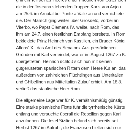
griff ein Teil seines Heeres unter Friedrich von Österreich
die in der Toscana stehenden Truppen Karls von Anjou
am 25.6. im Arnotal bei Ponte a Valle an und vernichtete
sie. Der Marsch ging weiter über Grosseto, vorbei an
Viterbo, wo Papst Clemens IV. weilte, nach Rom, das
ihm am 24.7. einen festlichen Empfang bereitete. In Rom
bekleidete Prinz Heinrich von Kastilien, ein Bruder König
Alfons' X., das Amt des Senators. Aus persönlichen
Gründen mit Karl verfeindet, war er im August 1267 zu
K.
übergetreten. Heinrich schloß sich nun mit seinen
gutgerüsteten spanischen Rittern dem Heere
K.
s an, das
außerdem von zahlreichen Flüchtlingen aus Unteritalien
und Ghibellinen aus Mittelitalien Zulauf erhielt. Am 18.8.
verließ das staufische Heer Rom.
Die allgemeine Lage war für
K.
verhältnismäßig günstig.
Eine starke pisanische Flotte fuhr die tyrrhenische Küste
entlang und versuchte überall die Rebellion gegen Karl
anzufachen. Die Insel Sizilien befand sich bereits seit
Herbst 1267 im Aufruhr; die Franzosen hielten sich nur