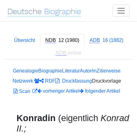
Deutsche
Biographie
Übersicht
NDB
12 (1980)
ADB
16 (1882)
NDB
-online
Genealogie
Biographie
Literatur
Autor/in
Zitierweise
Netzwerk
RDF
Druckfassung
Druckvorlage
vorheriger Artikel
folgender Artikel
Scan
Konradin
(eigentlich
Konrad
II.;