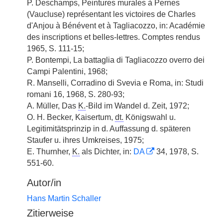
P. Deschamps, Peintures murales à Pernes
(Vaucluse) représentant les victoires de Charles
d'Anjou à Bénévent et à Tagliacozzo, in: Académie
des inscriptions et belles-lettres. Comptes rendus
1965, S. 111-15;
P. Bontempi, La battaglia di Tagliacozzo overro dei
Campi Palentini, 1968;
R. Manselli, Corradino di Svevia e Roma, in: Studi
romani 16, 1968, S. 280-93;
A. Müller, Das
K.
-Bild im Wandel d. Zeit, 1972;
O. H. Becker, Kaisertum,
dt.
Königswahl u.
Legitimitätsprinzip in d. Auffassung d. späteren
Staufer u. ihres Umkreises, 1975;
E. Thurnher,
K.
als Dichter, in:
DA
34, 1978, S.
551-60.
Autor/in
Hans Martin Schaller
Zitierweise