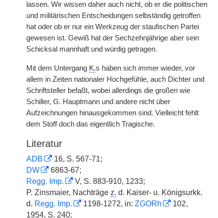
lassen. Wir wissen daher auch nicht, ob er die politischen
und militärischen Entscheidungen selbständig getroffen
hat oder ob er nur ein Werkzeug der staufischen Partei
gewesen ist. Gewiß hat der Sechzehnjährige aber sein
Schicksal mannhaft und würdig getragen.
Mit dem Untergang
K.
s haben sich immer wieder, vor
allem in Zeiten nationaler Hochgefühle, auch Dichter und
Schriftsteller befaßt, wobei allerdings die großen wie
Schiller, G. Hauptmann und andere nicht über
Aufzeichnungen hinausgekommen sind. Vielleicht fehlt
dem Stoff doch das eigentlich Tragische.
Literatur
ADB
16, S. 567-71;
DW
6863-67;
Regg. Imp.
V, S. 883-910, 1233;
P. Zinsmaier, Nachträge
z.
d. Kaiser- u. Königsurkk.
d.
Regg. Imp.
1198-1272, in:
ZGORh
102,
1954, S. 240;