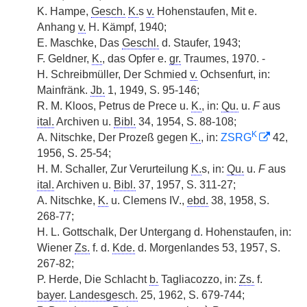
K. Hampe,
Gesch.
K.
s
v.
Hohenstaufen, Mit e.
Anhang
v.
H. Kämpf, 1940;
E. Maschke, Das
Geschl.
d. Staufer, 1943;
F. Geldner,
K.
, das Opfer e.
gr.
Traumes, 1970. -
H. Schreibmüller, Der Schmied
v.
Ochsenfurt, in:
Mainfränk.
Jb.
1, 1949, S. 95-146;
R. M. Kloos, Petrus de Prece u.
K.
, in:
Qu.
u.
F
aus
ital.
Archiven u.
Bibl.
34, 1954, S. 88-108;
K
A. Nitschke, Der Prozeß gegen
K.
, in:
ZSRG
42,
1956, S. 25-54;
H. M. Schaller, Zur Verurteilung
K.
s, in:
Qu.
u.
F
aus
ital.
Archiven u.
Bibl.
37, 1957, S. 311-27;
A. Nitschke,
K.
u. Clemens IV.,
ebd.
38, 1958, S.
268-77;
H. L. Gottschalk, Der Untergang d. Hohenstaufen, in:
Wiener
Zs.
f. d.
Kde.
d. Morgenlandes 53, 1957, S.
267-82;
P. Herde, Die Schlacht
b.
Tagliacozzo, in:
Zs.
f.
bayer.
Landesgesch.
25, 1962, S. 679-744;