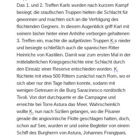
Das 1. und 2. Treffen Karls wurden nach kurzem Kampf
besiegt; die staufischen Truppen hielten die Schlacht für
gewonnen und machten sich an die Verfolgung des
flüchtenden Gegners. In diesem Augenblick griff Karl mit
seinem bisher hinter einer Anhöhe verborgen gehaltenen
3. Treffen ein, machte die aufgelösten Truppen
K.
s nieder
und besiegte schließlich auch die spanischen Ritter
Heinrichs von Kastilien. Damit war zum ersten Mal in der
mittelalterlichen Kriegsgeschichte eine Schlacht durch
den Einsatz einer Reserve entschieden worden.
K.
flüchtete mit etwa 500 Rittern zunächst nach Rom, wo er
sich aber nur drei Tage halten konnte, sodann mit
wenigen Getreuen in die Burg Saracinesco nordöstlich
Tivoli. Von dort durchquerte er die Campagne und
erreichte bei Torre Astura das Meer. Wahrscheinlich
wollte
K.
nun nach Sizilien gelangen, wo die Pisaner
gerade die angiovinische Flotte geschlagen hatten, doch,
schon auf See, wurden er und seine Begleiter von einem
Schiff des Burgherrn von Astura,
|
Johannes Frangipani,