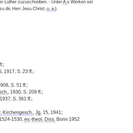
er Luther zuzuschreiben. - Unter
A.
s Werken sei
u dir, Herr Jesu Christ,
u. a.
).
f.;
, 1917, S. 23 ff.;
908, S. 51 ff.;
sch.
, 1930, S. 209 ff.;
 1937, S. 361 ff.;
.
Kirchengesch.
,
Jg.
15, 1941;
1524-1530,
ev.
-
theol.
Diss.
Bonn 1952