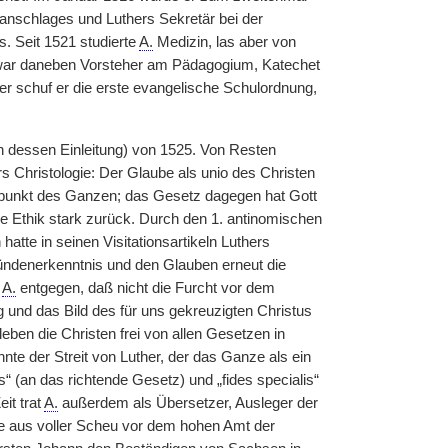
anschlages und Luthers Sekretär bei der
. Seit 1521 studierte
A.
Medizin, las aber von
, war daneben Vorsteher am Pädagogium, Katechet
her schuf er die erste evangelische Schulordnung,
 dessen Einleitung) von 1525. Von Resten
 Christologie: Der Glaube als unio des Christen
lpunkt des Ganzen; das Gesetz dagegen hat Gott
che Ethik stark zurück. Durch den 1. antinomischen
atte in seinen Visitationsartikeln Luthers
ndenerkenntnis und den Glauben erneut die
e
A.
entgegen, daß nicht die Furcht vor dem
und das Bild des für uns gekreuzigten Christus
eben die Christen frei von allen Gesetzen in
te der Streit von Luther, der das Ganze als ein
s“ (an das richtende Gesetz) und „fides specialis“
it trat
A.
außerdem als Übersetzer, Ausleger der
se aus voller Scheu vor dem hohen Amt der