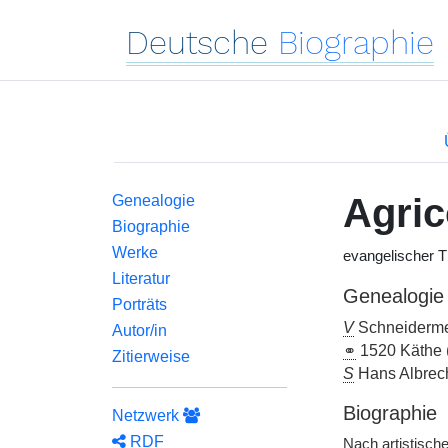
Deutsche
Biographie
Agric
Genealogie
Biographie
Werke
evangelischer 
Literatur
Genealogie
Porträts
V
Schneidermei
Autor/in
⚭
1520 Käthe (
Zitierweise
S
Hans Albrech
Biographie
Netzwerk
RDF
Nach artistisch