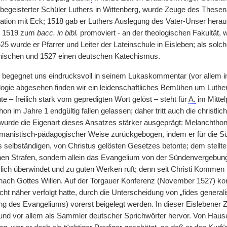
 begeisterter Schüler Luthers in Wittenberg, wurde Zeuge des Thesen
tation mit Eck; 1518 gab er Luthers Auslegung des Vater-Unser heraus
n 1519 zum
bacc. in bibl.
promoviert - an der theologischen Fakultät
25 wurde er Pfarrer und Leiter der Lateinschule in Eisleben; als solc
inischen und 1527 einen deutschen Katechismus.
begegnet uns eindrucksvoll in seinem Lukaskommentar (vor allem in
ogie abgesehen finden wir ein leidenschaftliches Bemühen um Luthers
te – freilich stark vom gepredigten Wort gelöst – steht für
A.
im Mitte
on im Jahre 1 endgültig fallen gelassen; daher tritt auch die christli
wurde die Eigenart dieses Ansatzes stärker ausgeprägt: Melanchthon h
anistisch-pädagogischer Weise zurückgebogen, indem er für die Sü
 selbständigen, von
|
Christus gelösten Gesetzes betonte; dem stellt
en Strafen, sondern allein das Evangelium von der Sündenvergebung 
lich überwindet und zu guten Werken ruft; denn seit Christi Kommen l
 nach Gottes Willen. Auf der Torgauer Konferenz (November 1527) konn
ht näher verfolgt hatte, durch die Unterscheidung von „fides generali
g des Evangeliums) vorerst beigelegt werden. In dieser Eislebener Ze
t und vor allem als Sammler deutscher Sprichwörter hervor. Von Hau