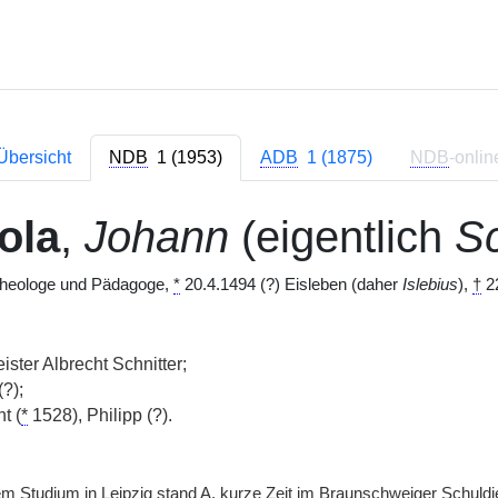
Übersicht
NDB
1 (1953)
ADB
1 (1875)
NDB
-onlin
ola
,
Johann
(eigentlich
Sc
Theologe und Pädagoge,
*
20.4.1494 (?) Eisleben (daher
Islebius
),
†
22
ster Albrecht Schnitter;
?);
t (
*
1528), Philipp (?).
em Studium in Leipzig stand
A.
kurze Zeit im Braunschweiger Schuldi