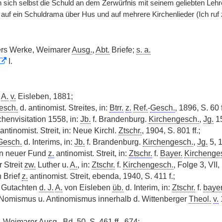
 sich selbst die Schuld an dem Zerwürfnis mit seinem geliebten Lehr
auf ein Schuldrama über Hus und auf mehrere Kirchenlieder (Ich ruf z
hers Werke, Weimarer
Ausg.
,
Abt.
Briefe;
s. a.
I.
.
A.
v.
Eisleben, 1881;
esch.
d. antinomist. Streites, in:
Btrr.
z.
Ref.
-
Gesch.
, 1896, S. 60 f
chenvisitation 1558, in:
Jb.
f. Brandenburg.
Kirchengesch.
,
Jg.
15
antinomist. Streit, in: Neue Kirchl.
Ztschr.
, 1904, S. 801 ff.;
Gesch.
d. Interims, in:
Jb.
f. Brandenburg.
Kirchengesch.
,
Jg.
5, 1
n neuer Fund
z.
antinomist. Streit, in:
Ztschr.
f.
Bayer.
Kirchenge
 Streit
zw.
Luther u.
A.
, in:
Ztschr.
f.
Kirchengesch.
, Folge 3, VII,
 Brief
z.
antinomist. Streit, ebenda, 1940, S. 411 f.;
n Gutachten
d. J.
A.
von Eisleben
üb.
d. Interim, in:
Ztschr.
f.
bayer
omismus u. Antinomismus innerhalb d. Wittenberger
Theol.
v.
, Weimarer
Ausg.
,
Bd.
50, S. 461 ff., 674;