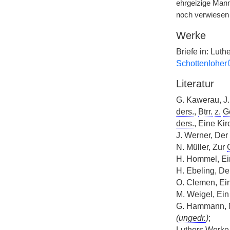
ehrgeizige Mann
noch verwiesen 
Werke
Briefe in: Lut
Schottenloher
Literatur
G. Kawerau, J
ders.
,
Btrr.
z.
G
ders.
, Eine Kir
J. Werner, Der 
N. Müller, Zur
H. Hommel, Ei
H. Ebeling, Der
O. Clemen, Ein
M. Weigel, Ei
G. Hammann, N
(
ungedr.
)
;
Luthers Werke