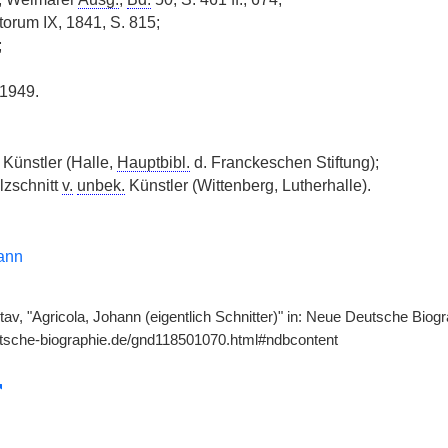
orum IX, 1841, S. 815;
;
 1949.
Künstler (Halle,
Hauptbibl.
d. Franckeschen Stiftung);
lzschnitt
v.
unbek.
Künstler (Wittenberg, Lutherhalle).
ann
, "Agricola, Johann (eigentlich Schnitter)" in: Neue Deutsche Biogra
utsche-biographie.de/gnd118501070.html#ndbcontent