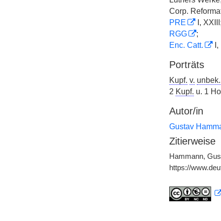
Corp. Reformat
PRE
I, XXIII
RGG
;
Enc. Catt.
I,
Porträts
Kupf.
v.
unbek.
2
Kupf.
u. 1 Ho
Autor/in
Gustav Hamm
Zitierweise
Hammann, Gustav
https://www.de