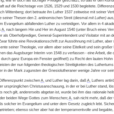
g, war er doch als tüchtiger Prediger geschätzt, so daß er den Kur
aft auf die Reichstage von 1526, 1529 und 1530 begleitete. Differenz
h Wittenberg; dort betraute ihn Luther 1537 zeitweise mit seiner Ver
seiner Thesen den 2. antinomischen Streit (diesmal
mit Luther) au
 Evangelium abfallenden Luther zu verteidigen. Vor allem in 4 akad
s
A.
nach langem Hin und Her im August 1540 (unter Bruch eines Vers
r als Oberhofprediger, General-Superintendent und Visitator mit an d
war führte eine Revokationsschrift zur Aussöhnung mit Luther, aber
te seiner Theologie, vor allem aber seine Eitelkeit und sein großer
n das Augsburger Interim von 1548 zu verfassen - eine Arbeit, di
durch ganz Europa ein Fenster geöffnet!) zu Recht den lauten Hohn
meisten der nun folgenden theologischen Streitigkeiten des Luthertums
r in der Mark zugunsten der Gnesiolutheraner wenige Jahre vor sein
 Differenzpunkt zwischen
A.
und Luther lag darin, daß
A.
Luthers antir
r ursprünglichen Christusanschauung, in der er bei Luther stand, lö
s noch gilt, andererseits abgetan ist, wurde bei ihm das rationale h
 der beiden Wege Gottes zum Menschen;
A.
sah nicht mehr, daß der 
als solcher im Evangelium und unter dem Gesetz zugleich lebt. Si
trieben; ebenso sicher aber hat der temperamentvolle und begabte, a