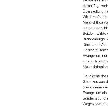
Wortverkündigun
dieser Eigensch
Übersiedlung nac
Wiederaufnahme 
Melanchthon vom
ausgetragen, bi
Seitdem wirkte e
Brandenburgs. Z
römischen Momen
Helding zusamme
Evangelium nun 
eintrug. In die 
Melanchthoniane
Der eigentliche
Gesetzes aus de
Gesetz einerseit
Evangelium als
Sünder ist und 
Wege vorwärtsge