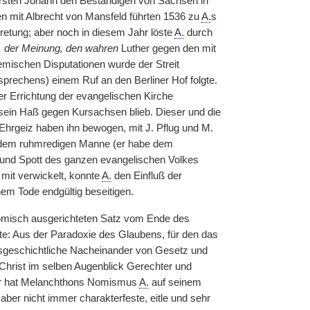
fürsten Johann den Beständigen von Sachsen in
en mit Albrecht von Mansfeld führten 1536 zu
A.
s
tretung; aber noch in diesem Jahr löste
A.
durch
s, der Meinung, den wahren
Luther gegen den mit
emischen Disputationen wurde der Streit
prechens) einem Ruf an den Berliner Hof folgte.
er Errichtung der evangelischen Kirche
 sein Haß gegen Kursachsen blieb. Dieser und die
 Ehrgeiz haben ihn bewogen, mit J. Pflug und M.
e dem ruhmredigen Manne (er habe dem
 und Spott des ganzen evangelischen Volkes
 mit verwickelt, konnte
A.
den Einfluß der
em Tode endgültig beseitigen.
ömisch ausgerichteten Satz vom Ende des
ste: Aus der Paradoxie des Glaubens, für den das
eilsgeschichtliche Nacheinander von Gesetz und
Christ im selben Augenblick Gerechter und
cher hat Melanchthons Nomismus
A.
auf seinem
ber nicht immer charakterfeste, eitle und sehr