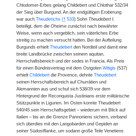
Chlodomer-Erbes gelang Childebert und Chlothar 532/34
der Sieg über Burgund. An der endgültigen Eroberung
war auch
Theuderichs (
†
533
) Sohn
Theudebert I.
beteiligt, dem die Oheime zunächst nach bewährter
Weise, wenn auch vergeblich, sein väterliches Erbe
streitig zu machen versucht hatten. Bei der Aufteilung
Burgunds erhielt
Theudebert
den Nordteil und damit eine
breite Landbrücke zwischen seinem aquitan.
Herrschaftsbereich und der sedes in Francia. Als Preis
für einen Bündnisvertrag mit dem Ostgoten
Witigis
(537)
erhielt
Childebert
die Provence, dehnte
Theudebert
seinen Herrschaftsbereich auf Churrätien und
Alemannien aus und schuf sich 538/39 vor dem
Hintergrund der Reconquista Justinians erste militärische
Stützpunkte in Ligurien. Im Osten konnte Theudebert
540/45 sein Herrschaftsgebiet – wiederum mit Blick auf
Italien – bis an die Grenze Pannoniens sichern, verband
sich überdies mit den Langobarden und Gepiden an
seiner Südostflanke, um sodann große Teile Venetiens