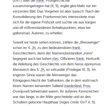
(GvT) über die
fränk.
Frühgeschichte
zusammengetragen hat (II, 9), ergibt gleichfalls nur ein
verzerrtes Bild. Das Vorgehen ist aber typisch: Nach der
Konsolidierung des Frankenreiches interessierte man
sich für die eigene Frühzeit und suchte sie aus kargen
und oft mißverstandenen Anhaltspunkten, etwa bei
galloroman. Autoren, zu erhellen.
Soweit wir heute sehen können, zählen die „Merowinger“
schon im 4.
Jh.
zu den bedeutendsten
fränk.
Geschlechtern, denn der Namensbestandteil „mero“
begegnet auch bei hohen
röm.
Offizieren
fränk.
Herkunft;
die Ableitung des Geschlechts von dem heros eponymos
Merowech des 5.
Jh.
ist sekundär (Fredegar III, 9). Im
engeren Sinne waren die Merowinger das
Königsgeschlecht der Salfranken, die in dem wohl nach
ihrem Namen benannten Salland (
niederländ.
Prov.
Overijssel) beheimatet waren. Ihr äußeres Kennzeichen
war das lange, in der Mitte gescheitelte und an den
Schultern gelockte Haupthaar (reges criniti: GvT II, 9).