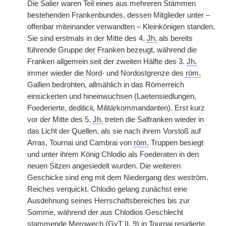
Die Salier waren Teil eines aus mehreren Stämmen
bestehenden Frankenbundes, dessen Mitglieder unter –
offenbar miteinander verwandten – Kleinkönigen standen.
Sie sind erstmals in der Mitte des 4.
Jh.
als bereits
führende Gruppe der Franken bezeugt, während die
Franken allgemein seit der zweiten Hälfte des 3.
Jh.
immer wieder die Nord- und Nordostgrenze des
röm.
Gallien bedrohten, allmählich in das Römerreich
einsickerten und hineinwuchsen (Laetensiedlungen,
Foederierte, dediticii, Militärkommandanten). Erst kurz
vor der Mitte des 5.
Jh.
treten die Salfranken wieder in
das Licht der Quellen, als sie nach ihrem Vorstoß auf
Arras, Tournai und Cambrai von
röm.
Truppen besiegt
und unter ihrem König Chlodio als Foederaten in den
neuen Sitzen angesiedelt wurden. Die weiteren
Geschicke sind eng mit dem Niedergang des weström.
Reiches verquickt. Chlodio gelang zunächst eine
Ausdehnung seines Herrschaftsbereiches bis zur
Somme, während der aus Chlodios Geschlecht
stammende Merowech (GvT II, 9) in Tournai residierte.