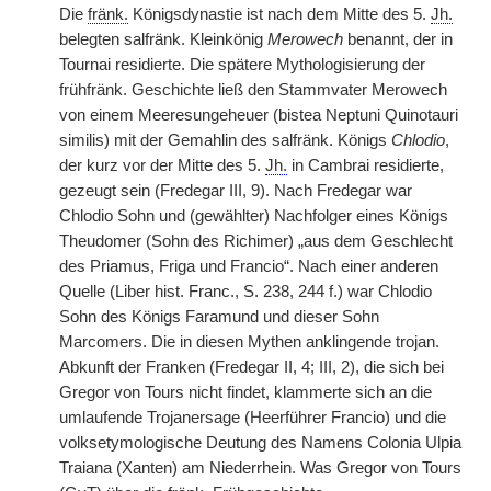
Die
fränk.
Königsdynastie ist nach dem Mitte des 5.
Jh.
belegten salfränk. Kleinkönig
Merowech
benannt, der in
Tournai residierte. Die spätere Mythologisierung der
frühfränk. Geschichte ließ den Stammvater Merowech
von einem Meeresungeheuer (bistea Neptuni Quinotauri
similis) mit der Gemahlin des salfränk. Königs
Chlodio
,
der kurz vor der Mitte des 5.
Jh.
in Cambrai residierte,
gezeugt sein (Fredegar III, 9). Nach Fredegar war
Chlodio Sohn und (gewählter) Nachfolger eines Königs
Theudomer (Sohn des Richimer) „aus dem Geschlecht
des Priamus, Friga und Francio“. Nach einer anderen
Quelle (Liber hist. Franc., S. 238, 244 f.) war Chlodio
Sohn des Königs Faramund und dieser Sohn
Marcomers. Die in diesen Mythen anklingende trojan.
Abkunft der Franken (Fredegar II, 4; III, 2), die sich bei
Gregor von Tours nicht findet, klammerte sich an die
umlaufende Trojanersage (Heerführer Francio) und die
volksetymologische Deutung des Namens Colonia Ulpia
Traiana (Xanten) am Niederrhein. Was Gregor von Tours