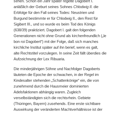
sehen. Schon ein Jahr später regelte Dagobert I.
anläßlich der Geburt seines Sohnes
Chlodwig II.
die
Erbfolge für den Fall seines Todes: Neustrien und
Burgund bestimmte er für Chlodwig II., den Rest für
Sigibert III., und so wurde es beim Tod des Königs
(638/39) praktiziert. Dagobert I. galt den folgenden
Generationen nicht ohne Grund als kirchenfreundlich („le
bon roi Dagobert“) mit der Folge, daß sich manches
kirchliche Institut später auf ihn berief, wenn es galt,
alte
|
Rechtstitel vorzulegen. In seine Zeit fällt überdies die
Aufzeichnung der Lex Ribuaria.
Die minderjährigen Söhne und Nachfolger Dagoberts
läuteten die Epoche der schwachen, in der Regel im
Kindesalter stehenden „Schattenkönige“ ein, die von
zunehmend durch die Hausmeier dominierten
Adelsfaktionen abhängig waren. Zugleich
verselbständigten sich die rechtsrhein. Gebiete
(Thüringen, Bayern) zusehends. Eine erste sichtbare
Auswirkung der veränderten Machtverhältnisse ist der