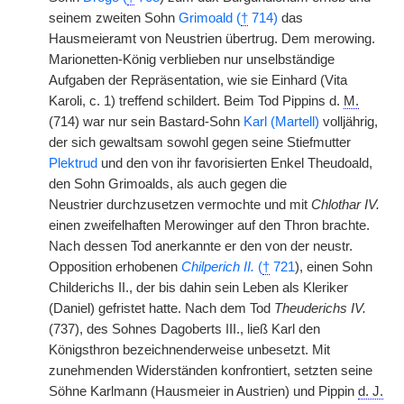
seinem zweiten Sohn
Grimoald (
†
714)
das
Hausmeieramt von Neustrien übertrug. Dem merowing.
Marionetten-König verblieben nur unselbständige
Aufgaben der Repräsentation, wie sie Einhard (Vita
Karoli, c. 1) treffend schildert. Beim Tod Pippins d.
M.
(714) war nur sein Bastard-Sohn
Karl (Martell)
volljährig,
der sich gewaltsam sowohl gegen seine Stiefmutter
Plektrud
und den von ihr favorisierten Enkel Theudoald,
den Sohn Grimoalds, als auch gegen die
Neustrier
|
durchzusetzen vermochte und mit
Chlothar IV.
einen zweifelhaften Merowinger auf den Thron brachte.
Nach dessen Tod anerkannte er den von der neustr.
Opposition erhobenen
Chilperich II.
(
†
721
), einen Sohn
Childerichs II., der bis dahin sein Leben als Kleriker
(Daniel) gefristet hatte. Nach dem Tod
Theuderichs IV.
(737), des Sohnes Dagoberts III., ließ Karl den
Königsthron bezeichnenderweise unbesetzt. Mit
zunehmenden Widerständen konfrontiert, setzten seine
Söhne Karlmann (Hausmeier in Austrien) und Pippin
d. J.