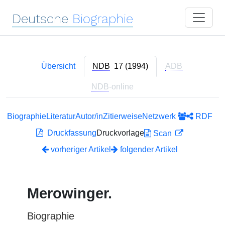
Deutsche
Biographie
Übersicht
NDB
17 (1994)
ADB
NDB
-online
Biographie
Literatur
Autor/in
Zitierweise
Netzwerk
RDF
Druckfassung
Druckvorlage
Scan
vorheriger Artikel
folgender Artikel
Merowinger.
Biographie