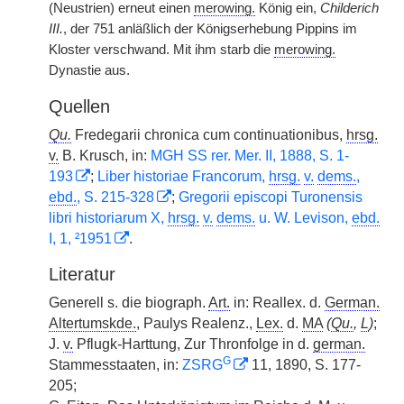
(Neustrien) erneut einen
merowing.
König ein,
Childerich
III.
, der 751 anläßlich der Königserhebung Pippins im
Kloster verschwand. Mit ihm starb die
merowing.
Dynastie aus.
Quellen
Qu.
Fredegarii chronica cum continuationibus,
hrsg.
v.
B. Krusch, in:
MGH SS rer. Mer. II, 1888, S. 1-
193
;
Liber historiae Francorum,
hrsg.
v.
dems.
,
ebd.
, S. 215-328
;
Gregorii episcopi Turonensis
libri historiarum X,
hrsg.
v.
dems.
u. W. Levison,
ebd.
I, 1, ²1951
.
Literatur
Generell s. die biograph.
Art.
in: Reallex. d.
German.
Altertumskde.
, Paulys Realenz.,
Lex.
d.
MA
(
Qu.
,
L
)
;
J.
v.
Pflugk-Harttung, Zur Thronfolge in d.
german.
G
Stammesstaaten, in:
ZSRG
11, 1890, S. 177-
205;