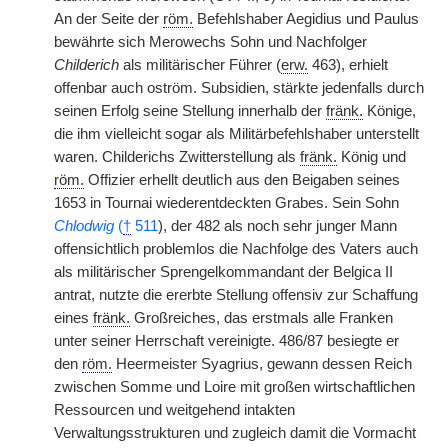
An der Seite der
röm.
Befehlshaber Aegidius und Paulus
bewährte sich Merowechs Sohn und Nachfolger
Childerich
als militärischer Führer (
erw.
463), erhielt
offenbar auch oström. Subsidien, stärkte jedenfalls durch
seinen Erfolg seine Stellung innerhalb der
fränk.
Könige,
die ihm vielleicht sogar als Militärbefehlshaber unterstellt
waren. Childerichs Zwitterstellung als
fränk.
König und
röm.
Offizier erhellt deutlich aus den Beigaben seines
1653 in Tournai wiederentdeckten Grabes. Sein Sohn
Chlodwig
(
†
511
), der 482 als noch sehr junger Mann
offensichtlich problemlos die Nachfolge des Vaters auch
als militärischer Sprengelkommandant der Belgica II
antrat, nutzte die ererbte Stellung offensiv zur Schaffung
eines
fränk.
Großreiches, das erstmals alle Franken
unter seiner Herrschaft vereinigte. 486/87 besiegte er
den
röm.
Heermeister Syagrius, gewann dessen Reich
zwischen Somme und Loire mit großen wirtschaftlichen
Ressourcen und weitgehend intakten
Verwaltungsstrukturen und zugleich damit die Vormacht