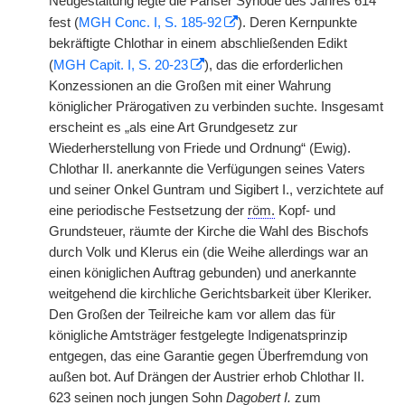
Neugestaltung legte die Pariser Synode des Jahres 614
fest (
MGH Conc. I, S. 185-92
). Deren Kernpunkte
bekräftigte Chlothar in einem abschließenden Edikt
(
MGH Capit. I, S. 20-23
), das die erforderlichen
Konzessionen an die Großen mit einer Wahrung
königlicher Prärogativen zu verbinden suchte. Insgesamt
erscheint es „als eine Art Grundgesetz zur
Wiederherstellung von Friede und Ordnung“ (Ewig).
Chlothar II. anerkannte die Verfügungen seines Vaters
und seiner Onkel Guntram und Sigibert I., verzichtete auf
eine periodische Festsetzung der
röm.
Kopf- und
Grundsteuer, räumte der Kirche die Wahl des Bischofs
durch Volk und Klerus ein (die Weihe allerdings war an
einen königlichen Auftrag gebunden) und anerkannte
weitgehend die kirchliche Gerichtsbarkeit über Kleriker.
Den Großen der Teilreiche kam vor allem das für
königliche Amtsträger festgelegte Indigenatsprinzip
entgegen, das eine Garantie gegen Überfremdung von
außen bot. Auf Drängen der Austrier erhob Chlothar II.
623 seinen noch jungen Sohn
Dagobert I.
zum