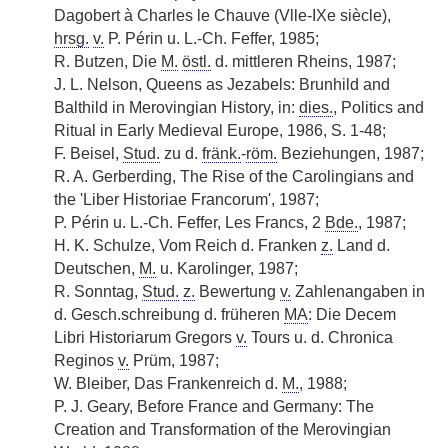
Dagobert à Charles le Chauve (Vlle-IXe siècle),
hrsg.
v.
P. Périn u. L.-Ch. Feffer, 1985;
R. Butzen, Die
M.
östl.
d. mittleren Rheins, 1987;
J. L. Nelson, Queens as Jezabels: Brunhild and
Balthild in Merovingian History, in:
dies.
, Politics and
Ritual in Early Medieval Europe, 1986, S. 1-48;
F. Beisel,
Stud.
zu d.
fränk.
-
röm.
Beziehungen, 1987;
R. A. Gerberding, The Rise of the Carolingians and
the 'Liber Historiae Francorum', 1987;
P. Périn u. L.-Ch. Feffer, Les Francs, 2
Bde.
, 1987;
H. K. Schulze, Vom Reich d. Franken
z.
Land d.
Deutschen,
M.
u. Karolinger, 1987;
R. Sonntag,
Stud.
z.
Bewertung
v.
Zahlenangaben in
d. Gesch.schreibung d. früheren
MA
: Die Decem
Libri Historiarum Gregors
v.
Tours u. d. Chronica
Reginos
v.
Prüm, 1987;
W. Bleiber, Das Frankenreich d.
M.
, 1988;
P. J. Geary, Before France and Germany: The
Creation and Transformation of the Merovingian