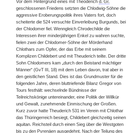
Vor dem Hintergrund eines mit Theoderich
d. Gr.
geschlossenen Friedens setzten die Chlodwig-Söhne die
aggressive Eroberungspolitik ihres Vaters fort, doch
scheiterte die 524 versuchte Einverleibung Burgunds, bei
der Chlodomer fiel. Wenngleich Chrodechilde die
Interessen ihrer minderjährigen Enkel zu wahren suchte,
fielen zwei der Chlodomer-Söhne der Mörderhand
Chlothars zum Opfer, der das Erbe mit seinem
Komplizen Childebert und mit Theuderich teilte. Der dritte
Sohn Chlodomers kam „durch den Beistand mächtiger
Männer“ (GvT III, 18) mit dem Leben davon, trat aber in
den geistlichen Stand. Dies ist das Grundmuster für die
folgenden Jahre, deren bluttriefende Bilanz Gregor von
Tours festhält: wechselnde Bündnisse der
Teilreichskönige untereinander, eine Politik der Willkür
und Gewalt, zunehmende Einmischung der Großen.
Kurz zuvor hatte Theuderich 531 im Verein mit Chlothar
das Thüringerreich besiegt, Childebert gleichzeitig seinen
aquitan. Reichsteil durch einen Sieg über die Westgoten
bis zu den Pyrenäen ausgedehnt. Nach der Teilung des