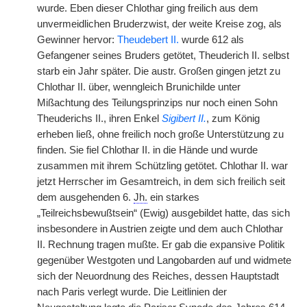
wurde. Eben dieser Chlothar ging freilich aus dem
unvermeidlichen Bruderzwist, der weite Kreise zog, als
Gewinner hervor:
Theudebert II.
wurde 612 als
Gefangener seines Bruders getötet, Theuderich II. selbst
starb ein Jahr später. Die austr. Großen gingen jetzt zu
Chlothar II. über, wenngleich Brunichilde unter
Mißachtung des Teilungsprinzips nur noch einen Sohn
Theuderichs II., ihren Enkel
Sigibert II.
, zum König
erheben ließ, ohne freilich noch große Unterstützung zu
finden. Sie fiel Chlothar II. in die Hände und wurde
zusammen mit ihrem Schützling getötet. Chlothar II. war
jetzt Herrscher im Gesamtreich, in dem sich freilich seit
dem ausgehenden 6.
Jh.
ein starkes
„Teilreichsbewußtsein“ (Ewig) ausgebildet hatte, das sich
insbesondere in Austrien zeigte und dem auch Chlothar
II. Rechnung tragen mußte. Er gab die expansive Politik
gegenüber Westgoten und Langobarden auf und widmete
sich der Neuordnung des Reiches, dessen Hauptstadt
nach Paris verlegt wurde. Die Leitlinien der