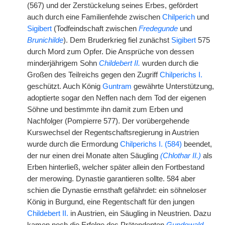
(567) und der Zerstückelung seines Erbes, gefördert
auch durch eine Familienfehde zwischen
Chilperich
und
Sigibert
(Todfeindschaft zwischen
Fredegunde
und
Brunichilde
). Dem Bruderkrieg fiel zunächst
Sigibert
575
durch Mord zum Opfer. Die Ansprüche von dessen
minderjährigem Sohn
Childebert II.
wurden durch die
Großen des Teilreichs gegen den Zugriff
Chilperichs I.
geschützt. Auch König
Guntram
gewährte Unterstützung,
adoptierte sogar den Neffen nach dem Tod der eigenen
Söhne und
|
bestimmte ihn damit zum Erben und
Nachfolger (Pompierre 577). Der vorübergehende
Kurswechsel der Regentschaftsregierung in Austrien
wurde durch die Ermordung
Chilperichs I. (584)
beendet,
der nur einen drei Monate alten Säugling
(Chlothar II.)
als
Erben hinterließ, welcher später allein den Fortbestand
der merowing. Dynastie garantieren sollte. 584 aber
schien die Dynastie ernsthaft gefährdet: ein söhneloser
König in Burgund, eine Regentschaft für den jungen
Childebert II.
in Austrien, ein Säugling in Neustrien. Dazu