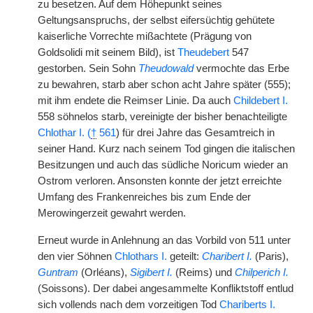
zu besetzen. Auf dem Höhepunkt seines
Geltungsanspruchs, der selbst eifersüchtig gehütete
kaiserliche Vorrechte mißachtete (Prägung von
Goldsolidi mit seinem Bild), ist
Theudebert
547
gestorben. Sein Sohn
Theudowald
vermochte das Erbe
zu bewahren, starb aber schon acht Jahre später (555);
mit ihm endete die Reimser Linie. Da auch
Childebert I.
558 söhnelos starb, vereinigte der bisher benachteiligte
Chlothar I. (
†
561
) für drei Jahre das Gesamtreich in
seiner Hand. Kurz nach seinem Tod gingen die italischen
Besitzungen und auch das südliche Noricum wieder an
Ostrom verloren. Ansonsten konnte der jetzt erreichte
Umfang des Frankenreiches bis zum Ende der
Merowingerzeit gewahrt werden.
Erneut wurde in Anlehnung an das Vorbild von 511 unter
den vier Söhnen
Chlothars I.
geteilt:
Charibert I.
(Paris),
Guntram
(Orléans),
Sigibert I.
(Reims) und
Chilperich I.
(Soissons). Der dabei angesammelte Konfliktstoff entlud
sich vollends nach dem vorzeitigen Tod
Chariberts I.