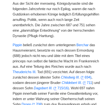
Aus der Sicht der merowing. Königsdynastie sind die
folgenden Jahrzehnte nur noch Epilog, waren die nach
Gutdünken erhobenen Könige lediglich Erfüllungsgehilfen
arnulfing. Politik, wenn auch noch lange Zeit
unentbehrlich. Die Jahre zwischen 687 und 751 sehen
eine „planmäßige Entwöhnung“ von der herrschenden
Dynastie (Pflugk-Harttung).
Pippin
beließ zunächst dem unterlegenen
Berchar
das
Hausmeieramt, besetzte es nach dessen Ermordung
(688) jedoch nicht neu und übte mit dem Titel eines
princeps nun selbst die faktische Macht im Frankenreich
aus. Auf eine Teilung des Reiches wurde auch nach
Theuderichs III.
Tod (691) verzichtet. Auf diesen folgte
zunächst dessen ältester Sohn
Chlodwig III.
(
†
694)
,
sodann dessen jüngerer Bruder
Childebert III.
(
†
711
) und
dessen Sohn
Dagobert III.
(
†
715/16)
. Wohl 697 nahm
Pippin innerhalb seiner Familie eine Gewaltenteilung vor,
indem er unter Wahrung seiner Oberherrschaft seinen
Sohn
Drogo (
†
708
) zum dux Burgundionum erhob und