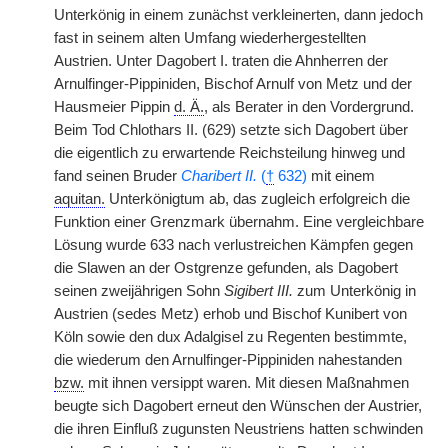
Unterkönig in einem zunächst verkleinerten, dann jedoch
fast in seinem alten Umfang wiederhergestellten
Austrien. Unter Dagobert I. traten die Ahnherren der
Arnulfinger-Pippiniden, Bischof Arnulf von Metz und der
Hausmeier Pippin
d. Ä.
, als Berater in den Vordergrund.
Beim Tod Chlothars II. (629) setzte sich Dagobert über
die eigentlich zu erwartende Reichsteilung hinweg und
fand seinen Bruder
Charibert II.
(
†
632)
mit einem
aquitan.
Unterkönigtum ab, das zugleich erfolgreich die
Funktion einer Grenzmark übernahm. Eine vergleichbare
Lösung wurde 633 nach verlustreichen Kämpfen gegen
die Slawen an der Ostgrenze gefunden, als Dagobert
seinen zweijährigen Sohn
Sigibert III.
zum Unterkönig in
Austrien (sedes Metz) erhob und Bischof Kunibert von
Köln sowie den dux Adalgisel zu Regenten bestimmte,
die wiederum den Arnulfinger-Pippiniden nahestanden
bzw.
mit ihnen versippt waren. Mit diesen Maßnahmen
beugte sich Dagobert erneut den Wünschen der Austrier,
die ihren Einfluß zugunsten Neustriens hatten schwinden