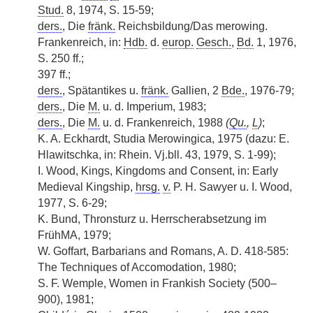
Stud.
8, 1974, S. 15-59;
ders.
, Die
fränk.
Reichsbildung/Das merowing.
Frankenreich, in:
Hdb.
d.
europ.
Gesch.
,
Bd.
1, 1976,
S. 250 ff.;
397 ff.;
ders.
, Spätantikes u.
fränk.
Gallien, 2
Bde.
, 1976-79;
ders.
, Die
M.
u. d. Imperium, 1983;
ders.
, Die
M.
u. d. Frankenreich, 1988
(
Qu.
,
L
)
;
K. A. Eckhardt, Studia Merowingica, 1975 (dazu: E.
Hlawitschka, in: Rhein. Vj.bll. 43, 1979, S. 1-99);
I. Wood, Kings, Kingdoms and Consent, in: Early
Medieval Kingship,
hrsg.
v.
P. H. Sawyer u. I. Wood,
1977, S. 6-29;
K. Bund, Thronsturz u. Herrscherabsetzung im
FrühMA, 1979;
W. Goffart, Barbarians and Romans, A. D. 418-585:
The Techniques of Accomodation, 1980;
S. F. Wemple, Women in Frankish Society (500–
900), 1981;