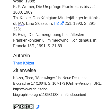
World, 1988;
K. F. Werner, Die Ursprünge Frankreichs bis
z.
J.
1000, 1989;
Th. Kölzer, Das Königtum Minderjähriger im
fränk.
-
dt.
MA
, Eine Skizze, in:
HZ
251, 1990, S. 291-
323;
E. Ewig, Die Namengebung
b.
d. ältesten
Frankenkönigen u. im merowing. Königshaus, in:
Francia 18/1, 1991, S. 21-69.
Autor/in
Theo Kölzer
Zitierweise
Kölzer, Theo, "Merowinger." in: Neue Deutsche
Biographie 17 (1994), S. 167-173 [Online-Version]; URL:
https://www.deutsche-
biographie.de/gnd11858118X.html#ndbcontent