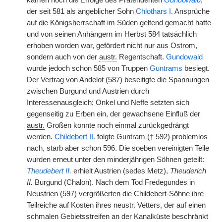
kamen noch die Erfolge des Prätendenten
Gundowald
,
der seit 581 als angeblicher Sohn
Chlothars I.
Ansprüche
auf die Königsherrschaft im Süden geltend gemacht hatte
und von seinen Anhängern im Herbst 584 tatsächlich
erhoben worden war, gefördert nicht nur aus Ostrom,
sondern auch von der
austr.
Regentschaft.
Gundowald
wurde jedoch schon 585 von Truppen
Guntrams
besiegt.
Der Vertrag von Andelot (587) beseitigte die Spannungen
zwischen Burgund und Austrien durch
Interessenausgleich; Onkel und Neffe setzten sich
gegenseitig zu Erben ein, der gewachsene Einfluß der
austr.
Großen konnte noch einmal zurückgedrängt
werden.
Childebert II.
folgte Guntram (
†
592) problemlos
nach, starb aber schon 596. Die soeben vereinigten Teile
wurden erneut unter den minderjährigen Söhnen geteilt:
Theudebert II.
erhielt Austrien (sedes Metz),
Theuderich
II.
Burgund (Chalon). Nach dem Tod Fredegundes in
Neustrien (597) vergrößerten die Childebert-Söhne ihre
Teilreiche auf Kosten ihres neustr. Vetters, der auf einen
schmalen Gebietsstreifen an der Kanalküste beschränkt