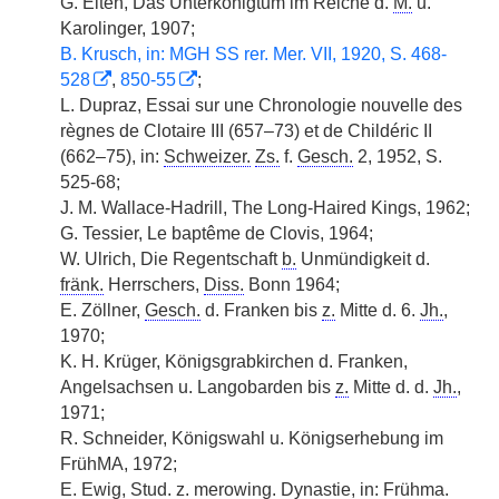
G. Eiten, Das Unterkönigtum im Reiche d.
M.
u.
Karolinger, 1907;
B. Krusch, in: MGH SS rer. Mer. VII, 1920, S. 468-
528
,
850-55
;
L. Dupraz, Essai sur une Chronologie nouvelle des
règnes de Clotaire III (657–73) et de Childéric II
(662–75), in:
Schweizer.
Zs.
f.
Gesch.
2, 1952, S.
525-68;
J. M. Wallace-Hadrill, The Long-Haired Kings, 1962;
G. Tessier, Le baptême de Clovis, 1964;
W. Ulrich, Die Regentschaft
b.
Unmündigkeit d.
fränk.
Herrschers,
Diss.
Bonn 1964;
E. Zöllner,
Gesch.
d. Franken bis
z.
Mitte d. 6.
Jh.
,
1970;
K. H. Krüger, Königsgrabkirchen d. Franken,
Angelsachsen u. Langobarden bis
z.
Mitte d. d.
Jh.
,
1971;
R. Schneider, Königswahl u. Königserhebung im
FrühMA, 1972;
E. Ewig,
Stud.
z.
merowing. Dynastie, in: Frühma.