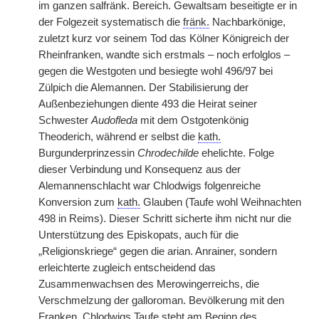
im ganzen salfränk. Bereich. Gewaltsam beseitigte er in
der Folgezeit systematisch die
fränk.
Nachbarkönige,
zuletzt kurz vor seinem Tod das Kölner Königreich der
Rheinfranken, wandte sich erstmals – noch erfolglos –
gegen die Westgoten und besiegte wohl 496/97 bei
Zülpich die Alemannen. Der Stabilisierung der
Außenbeziehungen diente 493 die Heirat seiner
Schwester
Audofleda
mit dem Ostgotenkönig
Theoderich, während er selbst die
kath.
Burgunderprinzessin
Chrodechilde
ehelichte. Folge
dieser Verbindung und Konsequenz aus der
Alemannenschlacht war Chlodwigs folgenreiche
Konversion zum
kath.
Glauben (Taufe wohl Weihnachten
498 in Reims). Dieser Schritt sicherte ihm nicht nur die
Unterstützung des Episkopats, auch für die
„Religionskriege“ gegen die arian. Anrainer, sondern
erleichterte zugleich entscheidend das
Zusammenwachsen des Merowingerreichs, die
Verschmelzung der galloroman. Bevölkerung mit den
Franken. Chlodwigs Taufe steht am Beginn des