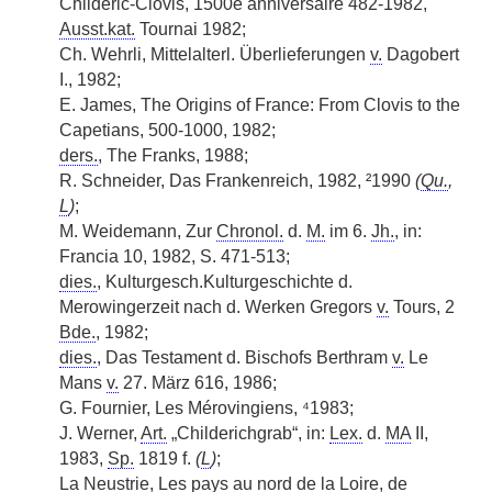
Childéric-Clovis, 1500e anniversaire 482-1982,
Ausst.kat.
Tournai 1982;
Ch. Wehrli, Mittelalterl. Überlieferungen
v.
Dagobert
I., 1982;
E. James, The Origins of France: From Clovis to the
Capetians, 500-1000, 1982;
ders.
, The Franks, 1988;
R. Schneider, Das Frankenreich, 1982, ²1990
(
Qu.
,
L
)
;
M. Weidemann, Zur
Chronol.
d.
M.
im 6.
Jh.
, in:
Francia 10, 1982, S. 471-513;
dies.
, Kulturgesch.Kulturgeschichte d.
Merowingerzeit nach d. Werken Gregors
v.
Tours, 2
Bde.
, 1982;
dies.
, Das Testament d. Bischofs Berthram
v.
Le
Mans
v.
27. März 616, 1986;
G. Fournier, Les Mérovingiens, ⁴1983;
J. Werner,
Art.
„Childerichgrab“, in:
Lex.
d.
MA
II,
1983,
Sp.
1819 f.
(
L
)
;
La Neustrie, Les pays au nord de la Loire, de