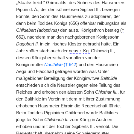
„Staatsstreich“ Grimoalds, des Sohnes des Hausmeiers
Pippin
d. Ä.
, der den söhnelosen Sigibert III. bewegen
konnte, den Sohn des Hausmeiers zu adoptieren, der
dann beim Tod des Königs (656) offenbar reibungslos als
Childebert (adoptivus)
den austr. Königsthron bestieg (
†
662), nachdem man den nachgeborenen Königssohn
Dagobert II.
in ein irisches Kloster gebracht hatte. Ein
Jahr später starb auch der
neustr.
Kg.
Chlodwig II.,
dessen Königsherrschaft vor allem von der
Königinmutter
Nanthilde
(
†
642
) und den Hausmeiern
Aega und Flaochad getragen worden war. Unter
maßgeblicher Beteiligung der Königinwitwe
Balthilde
entschieden sich die Neustrier gegen eine Teilung des
Reiches und erhoben den ältesten Sohn
Chlothar III.
, für
den Balthilde im Verein mit dem mit ihrer Zustimmung
erhobenen Hausmeier Ebroin die Regentschaft führte.
Beim Tod des Pippiniden Childebert wurde Balthildes
jüngster Sohn
Childerich II.
zum König in Austrien
erhoben und mit der Tochter Sigiberts III. verlobt. Die
Regentschaft übernahm seine Schwiegermutter