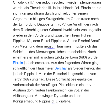
Chlodwig (III.), der jedoch sogleich wieder fallengelassen
wurde, als Theuderich III. in ihre Hände fiel. Ebroin setzte
sich nun gewaltsam durch und hielt unter seinen
Gegnern ein blutiges Strafgericht. Im Osten traten nach
der Ermordung Dagoberts II. (679) die Arnulfinger nach
dem Rückschlag unter Grimoald wohl nicht von ungefähr
wieder in den Vordergrund. Zwischen ihrem Führer
Pippin d.
M.
, dem Enkel Pippins
d. Ä.
und Bischof Arnulfs
von Metz, und dem
neustr.
Hausmeier mußte sich das
Schicksal des Merowingerreiches entscheiden. Nach
einem ersten militärischen Erfolg bei Laon (680) wurde
Ebroin
jedoch ermordet. Aus den folgenden Wirren ging
schließlich der Hausmeier
Berchar
als Sieger hervor, der
jedoch Pippin d.
M.
in der Entscheidungsschlacht von
Tertry (687) unterlag. Diese Schlacht besiegelte die
Vorherrschaft der Arnulfinger-Pippiniden in einem von
Austrien dominierten Frankenreich, die 751 in der
Ablösung der Merowinger-Dynastie und der
Königserhebung Pippins
d. J.
gipfelte.