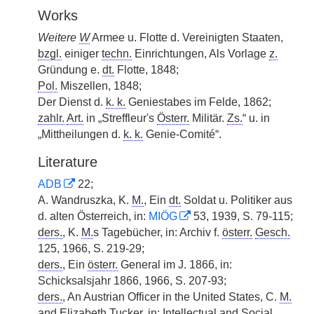
Works
Weitere
W
Armee u. Flotte d. Vereinigten Staaten,
bzgl.
einiger
techn.
Einrichtungen, Als Vorlage
z.
Gründung e.
dt.
Flotte, 1848;
Pol.
Miszellen, 1848;
Der Dienst d.
k. k.
Geniestabes im Felde, 1862;
zahlr.
Art.
in „Streffleur's
Österr.
Militär.
Zs.
“ u. in
„Mittheilungen d.
k. k.
Genie-Comité“.
Literature
ADB
22;
A. Wandruszka, K.
M.
, Ein
dt.
Soldat u. Politiker aus
d. alten Österreich, in:
MIÖG
53, 1939, S. 79-115;
ders.
, K.
M.
s Tagebücher, in: Archiv f.
österr.
Gesch.
125, 1966, S. 219-29;
ders.
, Ein
österr.
General im J. 1866, in:
Schicksalsjahr 1866, 1966, S. 207-93;
ders.
, An Austrian Officer in the United States, C.
M.
and Elizabeth Tucker. in: Intellectual and Social