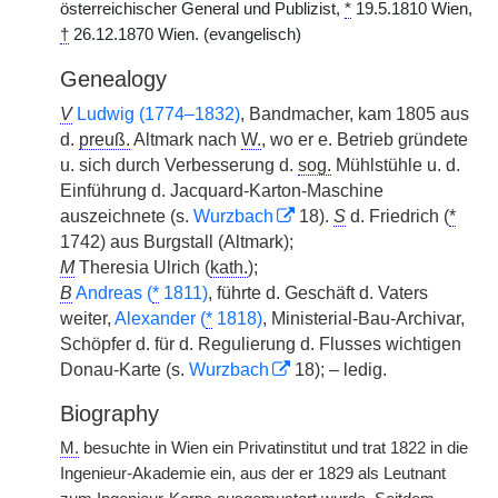
österreichischer General und Publizist,
*
19.5.1810 Wien,
†
26.12.1870 Wien. (evangelisch)
Genealogy
V
Ludwig (1774–1832)
, Bandmacher, kam 1805 aus
d.
preuß.
Altmark nach
W.
, wo er e. Betrieb gründete
u. sich durch Verbesserung d.
sog.
Mühlstühle u. d.
Einführung d. Jacquard-Karton-Maschine
auszeichnete (s.
Wurzbach
18).
S
d. Friedrich (
*
1742) aus Burgstall (Altmark);
M
Theresia Ulrich (
kath.
);
B
Andreas (
*
1811)
, führte d. Geschäft d. Vaters
weiter,
Alexander (
*
1818)
, Ministerial-Bau-Archivar,
Schöpfer d. für d. Regulierung d. Flusses wichtigen
Donau-Karte (s.
Wurzbach
18); – ledig.
Biography
M.
besuchte in Wien ein Privatinstitut und trat 1822 in die
Ingenieur-Akademie ein, aus der er 1829 als Leutnant