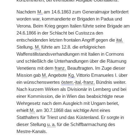
konzentrieren, bei eventueller Aufgabe Oberitaliens.
Nachdem
M.
am 14.6.1863 zum Generalmajor befördert
worden war, kommandierte er Brigaden in Padua und
Verona. Beim Krieg gegen Italien führte seine Brigade am
24.6.1866 in der Schlacht bei Custozza den
entscheidenden letzten frontalen Angriff gegen die
ital.
Stellung.
M.
führte am 12.8. die erfolgreichen
Waffenstillstandsverhandlungen mit Italien in Cormons
und schließlich die Unterhandlungen über die Räumung
Venetiens mit dem
franz.
Beauftragten. Im Zuge dieser
Mission gab
M.
Angebote
Kg.
Vittorio Emanueles I. über
ein wünschenswertes
österr.
-
ital.
-
franz.
Bündnis weiter.
Nach kurzem Wirken als Divisionär in Lemberg und bei
einer Kommission, die in Wien das beabsichtigte neue
Wehrgesetz nach dem Ausgleich mit Ungarn beriet,
erhielt
M.
am 30.7.1868 das wichtige Amt eines
Statthalters für Triest und das Küstenland. Er sorgte in
dieser Stellung
u. a.
für die Schiffbarmachung des
Mestre-Kanals.