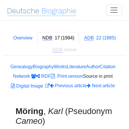
Deutsche
Biographie
Overview
NDB
17 (1994)
ADB
22 (1885)
NDB
-online
Genealogy
Biography
Works
Literature
Author
Citation
Network
RDF
Print version
Source in print
Previous article
Next article
Digital Image
Möring
,
Karl
(Pseudonym
Cameo
)