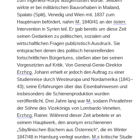
zum Ingenieur-Korps ausgemustert wurde. Seitdem
wirkte er bei militärischen Bauvorhaben in Mailand,
Spalato (Split), Venedig und Wien mit. 1837 zum
Hauptmann befördert, nahm
M.
1840/41 an der
österr.
Intervention in Syrien teil. Er gab bereits um diese Zeit
seinen Gedanken zu politischen, sozialen und
wirtschaftlichen Fragen publizistisch Ausdruck. Sie
entsprachen denen des politisch heranreifenden
fortschrittlichen Bürgertums, stießen aber bei seinen
Vorgesetzten auf Kritik. Von General-Genie-Direktor
Erzhzg.
Johann erhielt er jedoch den Auftrag zu einer
Studienreise durch Westeuropa und Nordamerika (1841–
43); seine Erfahrungen über das Eisenbahnwesen und
insbesonders die Schienenproduktion wurden
veröffentlicht. Drei Jahre lang war
M.
sodann Privatlehrer
der Söhne des Vizekönigs von Lombardo-Venetien.
Erzhzg.
Rainer. Während dieser Zeit arbeitete er an
seinem Hauptwerk, den anonym erschienenen
„Sibyllinischen Büchern aus Österreich“, die im Winter
1847/48 in Hamburg verlegt wurden.
M.
s kritische Studie