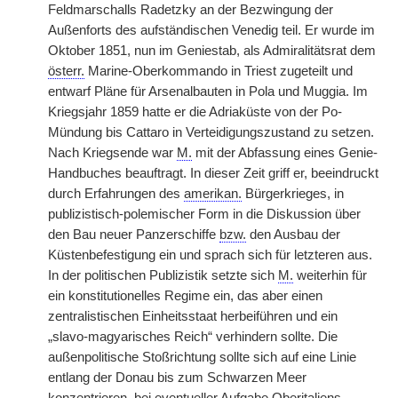
Feldmarschalls Radetzky an der Bezwingung der
Außenforts des aufständischen Venedig teil. Er wurde im
Oktober 1851, nun im Geniestab, als Admiralitätsrat dem
österr.
Marine-Oberkommando in Triest zugeteilt und
entwarf Pläne für Arsenalbauten in Pola und Muggia. Im
Kriegsjahr 1859 hatte er die Adriaküste von der Po-
Mündung bis Cattaro in Verteidigungszustand zu setzen.
Nach Kriegsende war
M.
mit der Abfassung eines Genie-
Handbuches beauftragt. In dieser Zeit griff er, beeindruckt
durch Erfahrungen des
amerikan.
Bürgerkrieges, in
publizistisch-polemischer Form in die Diskussion über
den Bau neuer Panzerschiffe
bzw.
den Ausbau der
Küstenbefestigung ein und sprach sich für letzteren aus.
In der politischen Publizistik setzte sich
M.
weiterhin für
ein konstitutionelles Regime ein, das aber einen
zentralistischen Einheitsstaat herbeiführen und ein
„slavo-magyarisches Reich“ verhindern sollte. Die
außenpolitische Stoßrichtung sollte sich auf eine Linie
entlang der Donau bis zum Schwarzen Meer