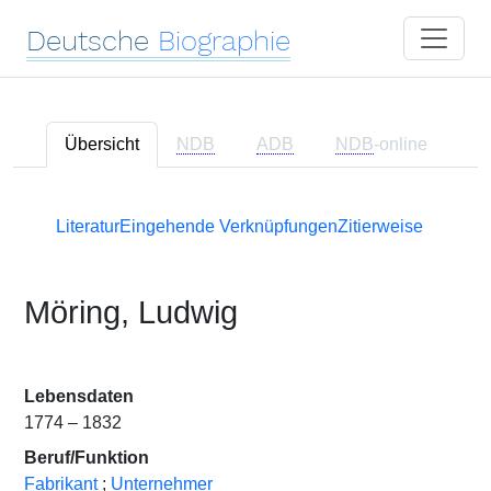
Deutsche
Biographie
Übersicht
NDB
ADB
NDB
-online
Literatur
Eingehende Verknüpfungen
Zitierweise
Möring, Ludwig
Lebensdaten
1774 – 1832
Beruf/Funktion
Fabrikant
;
Unternehmer