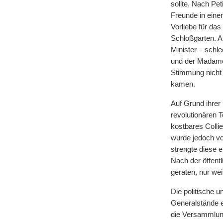
sollte. Nach Pet
Freunde in ein
Vorliebe für da
Schloßgarten. 
Minister – schle
und der Madame 
Stimmung nicht 
kamen.
Auf Grund ihrer
revolutionären T
kostbares Colli
wurde jedoch vo
strengte diese 
Nach der öffent
geraten, nur we
Die politische u
Generalstände e
die Versammlu