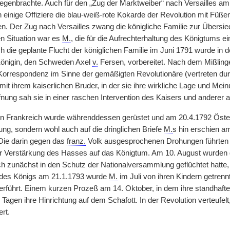
genbrachte. Auch für den „Zug der Marktweiber“ nach Versailles am
h einige Offiziere die blau-weiß-rote Kokarde der Revolution mit Füß
. Der Zug nach Versailles zwang die königliche Familie zur Übersiedl
en Situation war es
M.
, die für die Aufrechterhaltung des Königtums ei
die geplante Flucht der königlichen Familie im Juni 1791 wurde in
Königin, den Schweden Axel
v.
Fersen, vorbereitet. Nach dem Mißlinge
n Korrespondenz im Sinne der gemäßigten Revolutionäre (vertreten dur
it ihrem kaiserlichen Bruder, in der sie ihre wirkliche Lage und Me
fnung sah sie in einer raschen Intervention des Kaisers und anderer 
en Frankreich wurde währenddessen gerüstet und am 20.4.1792 Österre
ung, sondern wohl auch auf die dringlichen Briefe
M.
s hin erschien a
Die darin gegen das
franz.
Volk ausgesprochenen Drohungen führten 
r Verstärkung des Hasses auf das Königtum. Am 10. August wurden d
h zunächst in den Schutz der Nationalversammlung geflüchtet hatte
g des Königs am 21.1.1793 wurde
M.
im Juli von ihren Kindern getrenn
erführt. Einem kurzen Prozeß am 14. Oktober, in dem ihre standhaft
 Tagen ihre Hinrichtung auf dem Schafott. In der Revolution verteufel
ert.