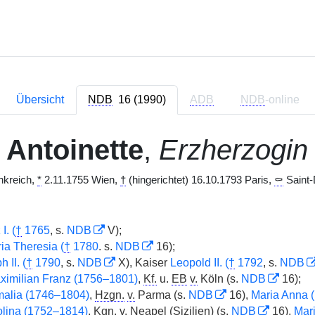
Übersicht
NDB
16 (1990)
ADB
NDB
-online
 Antoinette
,
Erzherzogin 
nkreich,
*
2.11.1755 Wien,
†
(hingerichtet) 16.10.1793 Paris,
⚰
Saint-D
I. (
†
1765
, s.
NDB
V);
ia Theresia (
†
1780
. s.
NDB
16);
 II. (
†
1790
, s.
NDB
X), Kaiser
Leopold II. (
†
1792
, s.
NDB
ximilian Franz (1756–1801)
,
Kf.
u.
EB
v.
Köln (s.
NDB
16);
malia (1746–1804)
,
Hzgn.
v.
Parma (s.
NDB
16),
Maria Anna 
olina (1752–1814)
,
Kgn.
v.
Neapel (Sizilien) (s.
NDB
16),
Mari