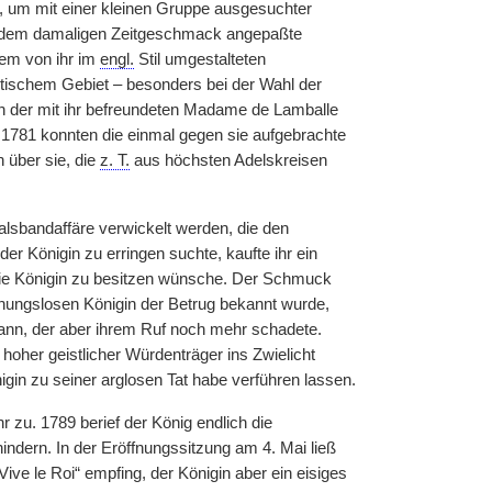
, um mit einer kleinen Gruppe ausgesuchter
e dem damaligen Zeitgeschmack angepaßte
dem von ihr im
engl.
Stil umgestalteten
itischem Gebiet – besonders bei der Wahl der
ien der mit ihr befreundeten Madame de Lamballe
 1781 konnten die einmal gegen sie aufgebrachte
 über sie, die
z. T.
aus höchsten Adelskreisen
lsbandaffäre verwickelt werden, die den
er Königin zu erringen suchte, kaufte ihr ein
 die Königin zu besitzen wünsche. Der Schmuck
hnungslosen Königin der Betrug bekannt wurde,
ann, der aber ihrem Ruf noch mehr schadete.
hoher geistlicher Würdenträger ins Zwielicht
gin zu seiner arglosen Tat habe verführen lassen.
r zu. 1789 berief der König endlich die
ndern. In der Eröffnungssitzung am 4. Mai ließ
ive le Roi“ empfing, der Königin aber ein eisiges