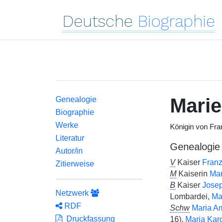
Deutsche
Biographie
Marie
Genealogie
Biographie
Werke
Königin von Fra
Literatur
Genealogie
Autor/in
V
Kaiser
Franz 
Zitierweise
M
Kaiserin
Mar
B
Kaiser
Joseph
Netzwerk
Lombardei,
Ma
RDF
Schw
Maria A
Druckfassung
16),
Maria Kar