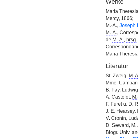
Werke
Maria Theresi
Mercy, 1866;
M.-A.
,
Joseph I
M.-A.
, Corresp
de
M.-A.
,
hrsg.
Correspondanc
Maria Theresi
Literatur
St. Zweig,
M. A
Mme. Campan, 
B. Fay. Ludwi
A. Castelot,
M.
F. Furet u. D. 
J. E. Hearsey,
V. Cronin, Lud
D. Seward,
M. 
Biogr.
Univ.
anc