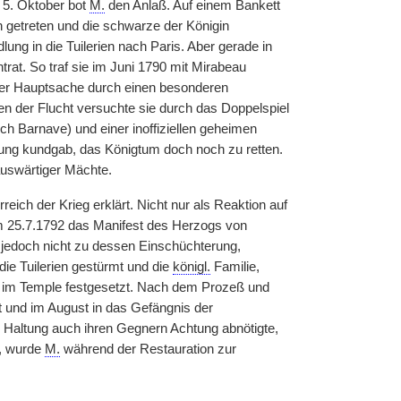
 5. Oktober bot
M.
den Anlaß. Auf einem Bankett
en getreten und die schwarze der Königin
ung in die Tuilerien nach Paris. Aber gerade in
ntrat. So traf sie im Juni 1790 mit Mirabeau
 der Hauptsache durch einen besonderen
n der Flucht versuchte sie durch das Doppelspiel
ch Barnave) und einer inoffiziellen geheimen
inung kundgab, das Königtum doch noch zu retten.
auswärtiger Mächte.
ich der Krieg erklärt. Nicht nur als Reaktion auf
m 25.7.1792 das Manifest des Herzogs von
jedoch nicht zu dessen Einschüchterung,
ie Tuilerien gestürmt und die
königl.
Familie,
, im Temple festgesetzt. Nach dem Prozeß und
t und im August in das Gefängnis der
e Haltung auch ihren Gegnern Achtung abnötigte,
t, wurde
M.
während der Restauration zur