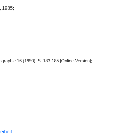
I, 1985;
ographie 16 (1990), S. 183-185 [Online-Version];
reiheit