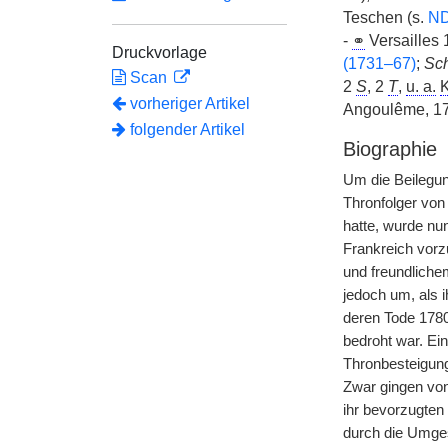
Teschen (s.
N
-
⚭
Versailles
Druckvorlage
(1731–67)
;
Sc
Scan
2
S
, 2
T
,
u. a.
K
vorheriger Artikel
Angoulême, 1
folgender Artikel
Biographie
Um die Beilegun
Thronfolger von 
hatte, wurde nu
Frankreich vorz
und freundliche
jedoch um, als 
deren Tode 1780 
bedroht war. Ei
Thronbesteigung
Zwar gingen vo
ihr bevorzugten 
durch die Umges