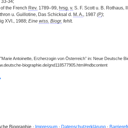
33-34;
of the French
Rev.
1789–99,
hrsg.
v.
S. F. Scott u. B. Rothaus, I
thron u. Guillotine, Das Schicksal d.
M. A.
, 1987
(
P
)
;
ig XVI., 1988;
Eine
wiss.
Biogr.
fehlt.
, "Marie Antoinette, Erzherzogin von Österreich" in: Neue Deutsche Bi
ww.deutsche-biographie.de/gnd118577905.html#ndbcontent
che Biographie ·
Impressum
·
Datenschutzerklärung
·
Barrieref