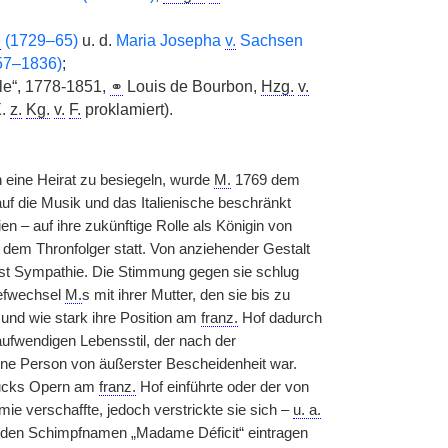
.
(1729–65)
u. d.
Maria Josepha
v.
Sachsen
57–1836)
;
le“, 1778-1851,
⚭
Louis de Bourbon,
Hzg.
v.
X.
z.
Kg.
v.
F.
proklamiert).
 eine Heirat zu besiegeln, wurde
M.
1769 dem
auf die Musik und das Italienische beschränkt
 – auf ihre zukünftige Rolle als Königin von
 dem Thronfolger statt. Von anziehender Gestalt
hst Sympathie. Die Stimmung gegen sie schlug
iefwechsel
M.
s mit ihrer Mutter, den sie bis zu
t und wie stark ihre Position am
franz.
Hof dadurch
aufwendigen Lebensstil, der nach der
ine Person von äußerster Bescheidenheit war.
cks Opern am
franz.
|
Hof einführte oder der von
ie verschaffte, jedoch verstrickte sie sich –
u. a.
hr den Schimpfnamen „Madame Déficit“ eintragen