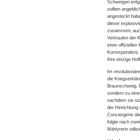
Schweigen entge
sollten angeblic
angesteckt haben
dieser explosiv
zusammen; auch 
Vertrauten der 
einer offizielle
Korrespondenz m
Ihre einzige Hof
Im revolutionär
die Kriegserklär
Braunschweig. 
sondern zu eine
nachdem sie sic
der Hinrichtun
Conciergerie üb
folgte nach zwei
Märtyrerin stilisi