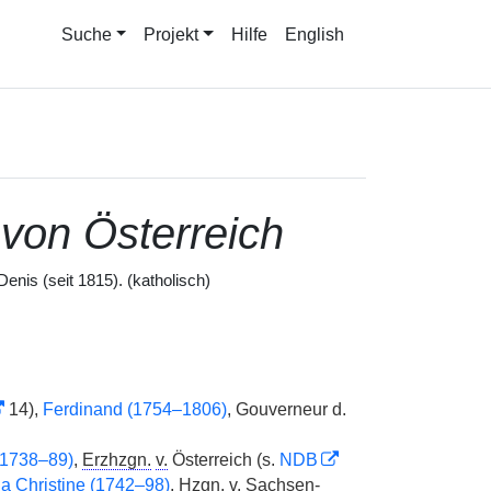
Suche
Projekt
Hilfe
English
von Österreich
enis (seit 1815). (katholisch)
14),
Ferdinand (1754–1806)
, Gouverneur d.
(1738–89)
,
Erzhzgn.
v.
Österreich (s.
NDB
a Christine (1742–98)
,
Hzgn.
v.
Sachsen-