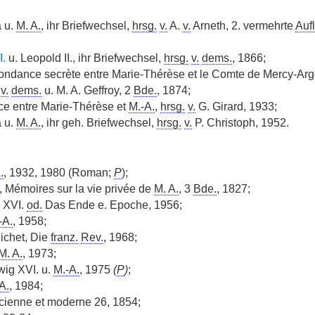
a u.
M. A.
, ihr Briefwechsel,
hrsg.
v.
A.
v.
Arneth, 2. vermehrte
Aufl
I.
u. Leopold II., ihr Briefwechsel,
hrsg.
v.
dems.
, 1866;
ondance secrète entre
|
Marie-Thérèse et le Comte de Mercy-Arge
v.
dems.
u. M. A. Geffroy, 2
Bde.
, 1874;
e entre Marie-Thérèse et
M.-A.
,
hrsg.
v.
G. Girard, 1933;
a u.
M. A.
, ihr geh. Briefwechsel,
hrsg.
v.
P. Christoph, 1952.
.
, 1932, 1980 (Roman;
P
);
Mémoires sur la vie privée de
M. A.
, 3
Bde.
, 1827;
g XVI.
od.
Das Ende e. Epoche, 1956;
-A.
, 1958;
Richet, Die
franz.
Rev.
, 1968;
M. A.
, 1973;
wig XVI. u.
M.-A.
, 1975
(
P
)
;
A.
, 1984;
ienne et moderne 26, 1854;