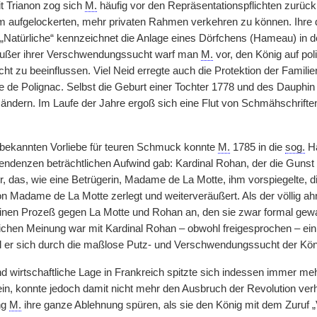
it Trianon zog sich
M.
häufig vor den Repräsentationspflichten zurück
em aufgelockerten, mehr privaten Rahmen verkehren zu können. Ihr
s „Natürliche“ kennzeichnet die Anlage eines Dörfchens (Hameau) in 
Außer ihrer Verschwendungssucht warf man
M.
vor, den König auf pol
cht zu beeinflussen. Viel Neid erregte auch die Protektion der Famil
de Polignac. Selbst die Geburt einer Tochter 1778 und des Dauphin
ändern. Im Laufe der Jahre ergoß sich eine Flut von Schmähschriften
 bekannten Vorliebe für teuren Schmuck konnte
M.
1785 in die
sog.
Ha
endenzen beträchtlichen Aufwind gab: Kardinal Rohan, der die Gunst d
er, das, wie eine Betrügerin, Madame de La Motte, ihm vorspiegelte,
n Madame de La Motte zerlegt und weiterveräußert. Als der völlig a
einen Prozeß gegen La Motte und Rohan an, den sie zwar formal gew
lichen Meinung war mit Kardinal Rohan – obwohl freigesprochen – ein 
il er sich durch die maßlose Putz- und Verschwendungssucht der Köni
nd wirtschaftliche Lage in Frankreich spitzte sich indessen immer meh
in, konnte jedoch damit nicht mehr den Ausbruch der Revolution verhi
ng
M.
ihre ganze Ablehnung spüren, als sie den König mit dem Zuruf „V